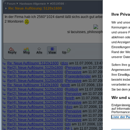
^
Forum
Hardware-Allgemein
#
3519598
Re: Neue Auflösung: 5120x1600
Ihre Priv
In der Firma hab ich 2560*1024 damit läßt sichs auch gut arbeiten. Leider woll
2 Monitoren
Wir und uns
Kennungen au
si tacuisses, philosophus mansisses
und unsere P
ablehnen oder
und Anzeigen
Einstellungen
Rand der Webs
unserer Date
Re: Neue Auflösung: 5120x1600
(
dizo
am 11.07.2006, 13:47:29)
Sofern Ihre g
Re(2): Neue Auflösung: 5120x1600
(
Pervasive
am 11.07.2006, 13:47:45)
Angemessenhe
Re(2): Neue Auflösung: 5120x1600
(
Pervasive
am 11.07.2006, 13:47:59)
Ihre Einwilli
Re(3): Neue Auflösung: 5120x1600
(
Fragestellender
am 11.07.2006, 13:48:3
besteht insb
Re(4): Neue Auflösung: 5120x1600
(
Pervasive
am 11.07.2006, 13:49:01)
verarbeitet 
Re: Neue Auflösung: 5120x1600
(
teleth
am 11.07.2006, 13:49:03)
Re(3): Neue Auflösung: 5120x1600
(
Roliboli
am 11.07.2006, 13:49:13)
Sie bei dem j
Re(2): Neue Auflösung: 5120x1600
(
Pervasive
am 11.07.2006, 13:49:18)
Wir und u
Re(3): Neue Auflösung: 5120x1600
(
teleth
am 11.07.2006, 13:49:42)
Re(4): Neue Auflösung: 5120x1600
(
Pervasive
am 11.07.2006, 13:49:55)
Endgeräteeig
Re(3): Neue Auflösung: 5120x1600
(
dizo
am 11.07.2006, 13:49:56)
auf Informat
Re(4): Neue Auflösung: 5120x1600
(
Pervasive
am 11.07.2006, 13:50:06)
Performance 
Re(4): Neue Auflösung: 5120x1600
(
Pervasive
am 11.07.2006, 13:50:24)
Liste der Pa
Re(2): Neue Auflösung: 5120x1600
(
Pervasive
am 11.07.2006, 13:51:49)
Re(3): Neue Auflösung: 5120x1600
(
phj
am 11.07.2006, 13:52:12)
Re(5): Neue Auflösung: 5120x1600
(
Mr L
am 11.07.2006, 13:52:48)