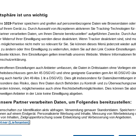
Roliboli
11.07.2006, 13:47:18
atsphäre ist uns wichtig
en machne Progs net so vernünfig mit
ere
1019
-Partner speichern und greifen auf personenbezogene Daten wie Browserdaten oder 
f Ihrem Gerät zu. Durch Auswahl von Akzeptieren aktivieren Sie Tracking-Technologien für d
artner verarbeiten Daten, um Ihnen Dienste bereitzustellen“ aufgeführten Zwecke. Durch Aus
 Widerruf Ihrer Einwilligung werden diese deaktiviert. Wenn Tracker deaktiviert sind, sind m
 möglicherweise nicht mehr so relevant für Sie. Sie können dieses Menü jederzeit wieder auf
 zu ändern oder Ihre Einwilligung zu widerrufen, indem Sie auf den Link Cookie-Einstellunge
eite klicken. Ihre Einstellungen gelten innerhalb unseres Website. Weitere Informationen fin
nschutzerklärung.
etroffenen Einstellungen auch Anbieter umfassen, die Daten in Drittstaaten ohne Vorliegen ei
itsbeschlusses gem Art 45 DSGVO und ohne geeignete Garantien gem Art 46 DSGVO übermi
gung auch hierfür (Art 49 Abs 1 lit a DSGVO). Dies gilt insbesondere für Datenübermittlungen i
2)
esondere das Risiko, dass Ihre Daten durch Behörden zu Kontroll- und zu Überwachungsz
werden können, möglicherweise auch ohne Rechtsbehelfsmöglichkeiten. Dies können Sie abst
eweiligen Anbieter in der Liste keine Einwilligung abgeben.
nsere Partner verarbeiten Daten, um Folgendes bereitzustellen:
enschaften zur Identifikation aktiv abfragen. Verwendung genauer Standortdaten. Speichern 
ionen auf einem Endgerät. Personalisierte Werbung und Inhalte, Messung von Werbeleistung 
von Inhalten, Zielgruppenforschung sowie Entwicklung und Verbesserung von Angeboten.
rtner (Lieferanten)