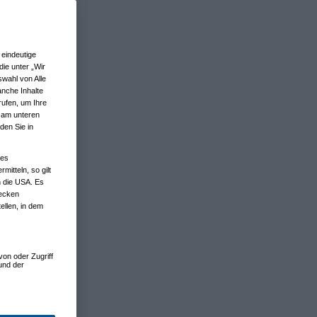
eindeutige
ie unter „Wir
wahl von Alle
anche Inhalte
rufen, um Ihre
n am unteren
den Sie in
nes
tteln, so gilt
n die USA. Es
wecken
ellen, in dem
von oder Zugriff
und der