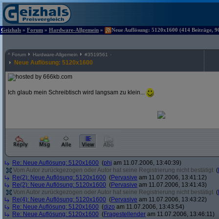
Geizhals
»
Forum
»
Hardware-Allgemein
»
Neue Auflösung: 5120x1600 (414 Beiträge, 9
^
Forum
Hardware-Allgemein
#
3519561
Neue Auflösung: 5120x1600
Ich glaub mein Schreibtisch wird langsam zu klein...
Re: Neue Auflösung: 5120x1600
(
phj
am 11.07.2006, 13:40:39)
Vom Autor zurückgezogen oder Autor hat seine Registrierung nicht bestätigt
(
Re(2): Neue Auflösung: 5120x1600
(
Pervasive
am 11.07.2006, 13:41:12)
Re(2): Neue Auflösung: 5120x1600
(
Pervasive
am 11.07.2006, 13:41:43)
Vom Autor zurückgezogen oder Autor hat seine Registrierung nicht bestätigt
(
Re(4): Neue Auflösung: 5120x1600
(
Pervasive
am 11.07.2006, 13:43:22)
Re: Neue Auflösung: 5120x1600
(
dizo
am 11.07.2006, 13:43:54)
Re: Neue Auflösung: 5120x1600
(
Fragestellender
am 11.07.2006, 13:46:11)