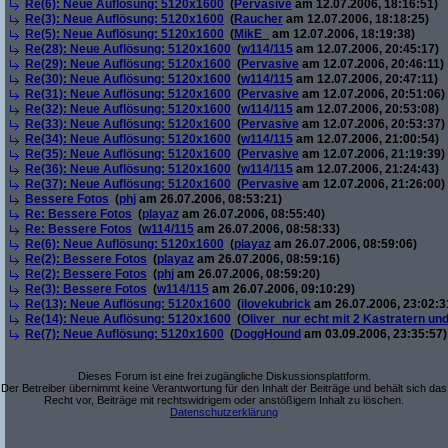
Re(6): Neue Auflösung: 5120x1600
(
Pervasive
am 12.07.2006, 18:16:51)
Re(3): Neue Auflösung: 5120x1600
(
Raucher
am 12.07.2006, 18:18:25)
Re(5): Neue Auflösung: 5120x1600
(
MikE_
am 12.07.2006, 18:19:38)
Re(28): Neue Auflösung: 5120x1600
(
w114/115
am 12.07.2006, 20:45:17)
Re(29): Neue Auflösung: 5120x1600
(
Pervasive
am 12.07.2006, 20:46:11)
Re(30): Neue Auflösung: 5120x1600
(
w114/115
am 12.07.2006, 20:47:11)
Re(31): Neue Auflösung: 5120x1600
(
Pervasive
am 12.07.2006, 20:51:06)
Re(32): Neue Auflösung: 5120x1600
(
w114/115
am 12.07.2006, 20:53:08)
Re(33): Neue Auflösung: 5120x1600
(
Pervasive
am 12.07.2006, 20:53:37)
Re(34): Neue Auflösung: 5120x1600
(
w114/115
am 12.07.2006, 21:00:54)
Re(35): Neue Auflösung: 5120x1600
(
Pervasive
am 12.07.2006, 21:19:39)
Re(36): Neue Auflösung: 5120x1600
(
w114/115
am 12.07.2006, 21:24:43)
Re(37): Neue Auflösung: 5120x1600
(
Pervasive
am 12.07.2006, 21:26:00)
Bessere Fotos
(
phj
am 26.07.2006, 08:53:21)
Re: Bessere Fotos
(
playaz
am 26.07.2006, 08:55:40)
Re: Bessere Fotos
(
w114/115
am 26.07.2006, 08:58:33)
Re(6): Neue Auflösung: 5120x1600
(
playaz
am 26.07.2006, 08:59:06)
Re(2): Bessere Fotos
(
playaz
am 26.07.2006, 08:59:16)
Re(2): Bessere Fotos
(
phj
am 26.07.2006, 08:59:20)
Re(3): Bessere Fotos
(
w114/115
am 26.07.2006, 09:10:29)
Re(13): Neue Auflösung: 5120x1600
(
ilovekubrick
am 26.07.2006, 23:02:3
Re(14): Neue Auflösung: 5120x1600
(
Oliver_nur echt mit 2 Kastratern un
Re(7): Neue Auflösung: 5120x1600
(
DoggHound
am 03.09.2006, 23:35:57)
Dieses Forum ist eine frei zugängliche Diskussionsplattform.
Der Betreiber übernimmt keine Verantwortung für den Inhalt der Beiträge und behält sich das
Recht vor, Beiträge mit rechtswidrigem oder anstößigem Inhalt zu löschen.
Datenschutzerklärung