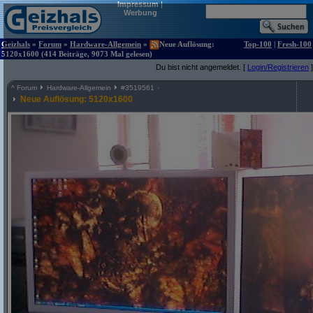
Impressum
|
Werbung
Geizhals
»
Forum
»
Hardware-Allgemein
»
Neue Auflösung:
Top-100
|
Fresh-100
5120x1600 (414 Beiträge, 9073 Mal gelesen)
Du bist nicht angemeldet. [
Login/Registrieren
]
^
Forum
Hardware-Allgemein
#
3519561
Neue Auflösung: 5120x1600