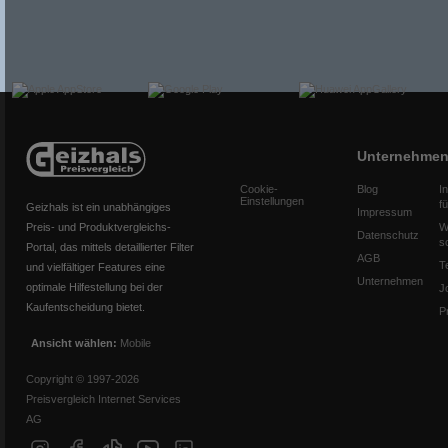
Unternehme
Cookie-
Blog
I
Einstellungen
f
Geizhals ist ein unabhängiges
Impressum
Preis- und Produktvergleichs-
W
Datenschutz
s
Portal, das mittels detaillierter Filter
AGB
T
und vielfältiger Features eine
Unternehmen
optimale Hilfestellung bei der
J
Kaufentscheidung bietet.
P
Ansicht wählen:
Mobile
Copyright © 1997-2026
Preisvergleich Internet Services
AG