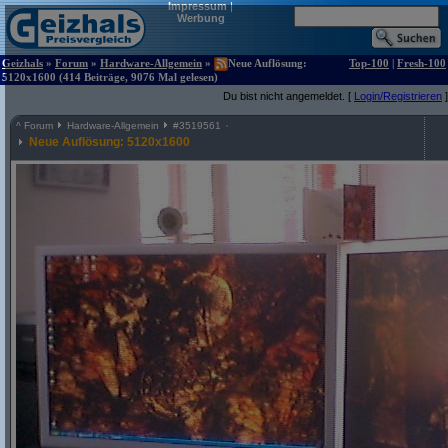
Impressum
|
Werbung
Geizhals
»
Forum
»
Hardware-Allgemein
»
Neue Auflösung:
Top-100
|
Fresh-100
5120x1600 (414 Beiträge, 9076 Mal gelesen)
Du bist nicht angemeldet. [
Login/Registrieren
]
^
Forum
Hardware-Allgemein
#
3519561
Neue Auflösung: 5120x1600