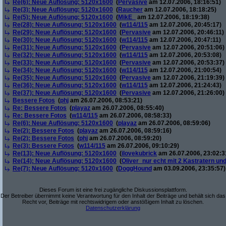
Re(6): Neue Auflösung: 5120x1600
(
Pervasive
am 12.07.2006, 18:16:51)
Re(3): Neue Auflösung: 5120x1600
(
Raucher
am 12.07.2006, 18:18:25)
Re(5): Neue Auflösung: 5120x1600
(
MikE_
am 12.07.2006, 18:19:38)
Re(28): Neue Auflösung: 5120x1600
(
w114/115
am 12.07.2006, 20:45:17)
Re(29): Neue Auflösung: 5120x1600
(
Pervasive
am 12.07.2006, 20:46:11)
Re(30): Neue Auflösung: 5120x1600
(
w114/115
am 12.07.2006, 20:47:11)
Re(31): Neue Auflösung: 5120x1600
(
Pervasive
am 12.07.2006, 20:51:06)
Re(32): Neue Auflösung: 5120x1600
(
w114/115
am 12.07.2006, 20:53:08)
Re(33): Neue Auflösung: 5120x1600
(
Pervasive
am 12.07.2006, 20:53:37)
Re(34): Neue Auflösung: 5120x1600
(
w114/115
am 12.07.2006, 21:00:54)
Re(35): Neue Auflösung: 5120x1600
(
Pervasive
am 12.07.2006, 21:19:39)
Re(36): Neue Auflösung: 5120x1600
(
w114/115
am 12.07.2006, 21:24:43)
Re(37): Neue Auflösung: 5120x1600
(
Pervasive
am 12.07.2006, 21:26:00)
Bessere Fotos
(
phj
am 26.07.2006, 08:53:21)
Re: Bessere Fotos
(
playaz
am 26.07.2006, 08:55:40)
Re: Bessere Fotos
(
w114/115
am 26.07.2006, 08:58:33)
Re(6): Neue Auflösung: 5120x1600
(
playaz
am 26.07.2006, 08:59:06)
Re(2): Bessere Fotos
(
playaz
am 26.07.2006, 08:59:16)
Re(2): Bessere Fotos
(
phj
am 26.07.2006, 08:59:20)
Re(3): Bessere Fotos
(
w114/115
am 26.07.2006, 09:10:29)
Re(13): Neue Auflösung: 5120x1600
(
ilovekubrick
am 26.07.2006, 23:02:3
Re(14): Neue Auflösung: 5120x1600
(
Oliver_nur echt mit 2 Kastratern un
Re(7): Neue Auflösung: 5120x1600
(
DoggHound
am 03.09.2006, 23:35:57)
Dieses Forum ist eine frei zugängliche Diskussionsplattform.
Der Betreiber übernimmt keine Verantwortung für den Inhalt der Beiträge und behält sich das
Recht vor, Beiträge mit rechtswidrigem oder anstößigem Inhalt zu löschen.
Datenschutzerklärung