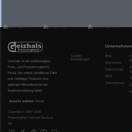
Unternehme
Cookie-
Blog
I
Einstellungen
f
Geizhals ist ein unabhängiges
Impressum
Preis- und Produktvergleichs-
W
Datenschutz
s
Portal, das mittels detaillierter Filter
AGB
T
und vielfältiger Features eine
Unternehmen
optimale Hilfestellung bei der
J
Kaufentscheidung bietet.
P
Ansicht wählen:
Mobile
Copyright © 1997-2026
Preisvergleich Internet Services
AG