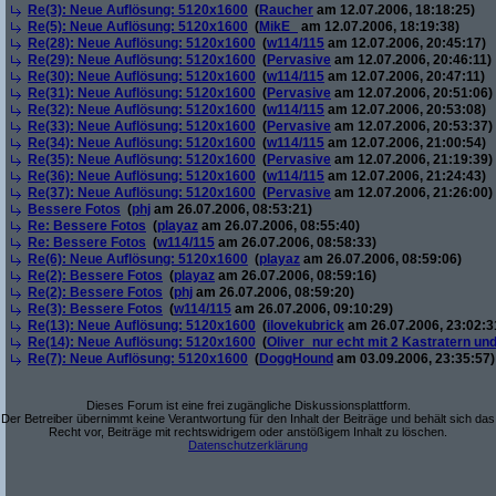
Re(3): Neue Auflösung: 5120x1600
(
Raucher
am 12.07.2006, 18:18:25)
Re(5): Neue Auflösung: 5120x1600
(
MikE_
am 12.07.2006, 18:19:38)
Re(28): Neue Auflösung: 5120x1600
(
w114/115
am 12.07.2006, 20:45:17)
Re(29): Neue Auflösung: 5120x1600
(
Pervasive
am 12.07.2006, 20:46:11)
Re(30): Neue Auflösung: 5120x1600
(
w114/115
am 12.07.2006, 20:47:11)
Re(31): Neue Auflösung: 5120x1600
(
Pervasive
am 12.07.2006, 20:51:06)
Re(32): Neue Auflösung: 5120x1600
(
w114/115
am 12.07.2006, 20:53:08)
Re(33): Neue Auflösung: 5120x1600
(
Pervasive
am 12.07.2006, 20:53:37)
Re(34): Neue Auflösung: 5120x1600
(
w114/115
am 12.07.2006, 21:00:54)
Re(35): Neue Auflösung: 5120x1600
(
Pervasive
am 12.07.2006, 21:19:39)
Re(36): Neue Auflösung: 5120x1600
(
w114/115
am 12.07.2006, 21:24:43)
Re(37): Neue Auflösung: 5120x1600
(
Pervasive
am 12.07.2006, 21:26:00)
Bessere Fotos
(
phj
am 26.07.2006, 08:53:21)
Re: Bessere Fotos
(
playaz
am 26.07.2006, 08:55:40)
Re: Bessere Fotos
(
w114/115
am 26.07.2006, 08:58:33)
Re(6): Neue Auflösung: 5120x1600
(
playaz
am 26.07.2006, 08:59:06)
Re(2): Bessere Fotos
(
playaz
am 26.07.2006, 08:59:16)
Re(2): Bessere Fotos
(
phj
am 26.07.2006, 08:59:20)
Re(3): Bessere Fotos
(
w114/115
am 26.07.2006, 09:10:29)
Re(13): Neue Auflösung: 5120x1600
(
ilovekubrick
am 26.07.2006, 23:02:3
Re(14): Neue Auflösung: 5120x1600
(
Oliver_nur echt mit 2 Kastratern un
Re(7): Neue Auflösung: 5120x1600
(
DoggHound
am 03.09.2006, 23:35:57)
Dieses Forum ist eine frei zugängliche Diskussionsplattform.
Der Betreiber übernimmt keine Verantwortung für den Inhalt der Beiträge und behält sich das
Recht vor, Beiträge mit rechtswidrigem oder anstößigem Inhalt zu löschen.
Datenschutzerklärung