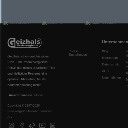
Unternehme
Cookie-
Blog
I
Einstellungen
f
Geizhals ist ein unabhängiges
Impressum
Preis- und Produktvergleichs-
W
Datenschutz
s
Portal, das mittels detaillierter Filter
AGB
T
und vielfältiger Features eine
Unternehmen
optimale Hilfestellung bei der
J
Kaufentscheidung bietet.
P
Ansicht wählen:
Mobile
Copyright © 1997-2026
Preisvergleich Internet Services
AG