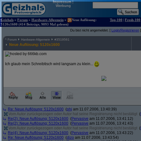
Impressum
|
Werbung
Geizhals
»
Forum
»
Hardware-Allgemein
»
Neue Auflösung:
Top-100
|
Fresh-100
5120x1600 (414 Beiträge, 9093 Mal gelesen)
Du bist nicht angemeldet. [
Login/Registrieren
]
^
Forum
Hardware-Allgemein
#
3519561
Neue Auflösung: 5120x1600
Ich glaub mein Schreibtisch wird langsam zu klein...
Re: Neue Auflösung: 5120x1600
(
phj
am 11.07.2006, 13:40:39)
Vom Autor zurückgezogen oder Autor hat seine Registrierung nicht bestätigt
(
Re(2): Neue Auflösung: 5120x1600
(
Pervasive
am 11.07.2006, 13:41:12)
Re(2): Neue Auflösung: 5120x1600
(
Pervasive
am 11.07.2006, 13:41:43)
Vom Autor zurückgezogen oder Autor hat seine Registrierung nicht bestätigt
(
Re(4): Neue Auflösung: 5120x1600
(
Pervasive
am 11.07.2006, 13:43:22)
Re: Neue Auflösung: 5120x1600
(
dizo
am 11.07.2006, 13:43:54)