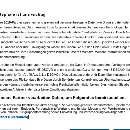
atsphäre ist uns wichtig
ere
1019
-Partner speichern und greifen auf personenbezogene Daten wie Browserdaten oder 
f Ihrem Gerät zu. Durch Auswahl von Akzeptieren aktivieren Sie Tracking-Technologien für d
artner verarbeiten Daten, um Ihnen Dienste bereitzustellen“ aufgeführten Zwecke. Durch Aus
 Widerruf Ihrer Einwilligung werden diese deaktiviert. Wenn Tracker deaktiviert sind, sind m
 möglicherweise nicht mehr so relevant für Sie. Sie können dieses Menü jederzeit wieder auf
 zu ändern oder Ihre Einwilligung zu widerrufen, indem Sie auf den Link Cookie-Einstellunge
eite klicken. Ihre Einstellungen gelten innerhalb unseres Website. Weitere Informationen fin
nschutzerklärung.
etroffenen Einstellungen auch Anbieter umfassen, die Daten in Drittstaaten ohne Vorliegen ei
itsbeschlusses gem Art 45 DSGVO und ohne geeignete Garantien gem Art 46 DSGVO übermi
gung auch hierfür (Art 49 Abs 1 lit a DSGVO). Dies gilt insbesondere für Datenübermittlungen i
esondere das Risiko, dass Ihre Daten durch Behörden zu Kontroll- und zu Überwachungsz
werden können, möglicherweise auch ohne Rechtsbehelfsmöglichkeiten. Dies können Sie abst
eweiligen Anbieter in der Liste keine Einwilligung abgeben.
nsere Partner verarbeiten Daten, um Folgendes bereitzustellen:
enschaften zur Identifikation aktiv abfragen. Verwendung genauer Standortdaten. Speichern 
Nagelfar
am 11.07.2006, 13:41:09)
ionen auf einem Endgerät. Personalisierte Werbung und Inhalte, Messung von Werbeleistung 
von Inhalten, Zielgruppenforschung sowie Entwicklung und Verbesserung von Angeboten.
rtner (Lieferanten)
Nagelfar
am 11.07.2006, 13:42:40)