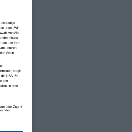
eindeutige
ie unter „Wir
wahl von Alle
anche Inhalte
rufen, um Ihre
n am unteren
den Sie in
nes
tteln, so gilt
n die USA. Es
wecken
ellen, in dem
von oder Zugriff
und der