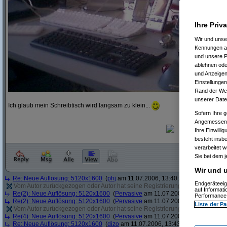
Ihre Priv
Wir und uns
Kennungen au
und unsere P
ablehnen oder
und Anzeigen
Einstellungen
Rand der Webs
unserer Date
Ich glaub mein Schreibtisch wird langsam zu klein...
Sofern Ihre g
Angemessenhe
Ihre Einwilli
besteht insb
verarbeitet 
Sie bei dem j
Wir und u
Re: Neue Auflösung: 5120x1600
(
phj
am 11.07.2006, 13:40:39)
Endgeräteeig
Vom Autor zurückgezogen oder Autor hat seine Registrierung nicht bestätigt
(
auf Informat
Re(2): Neue Auflösung: 5120x1600
(
Pervasive
am 11.07.2006, 13:41:12)
Performance 
Re(2): Neue Auflösung: 5120x1600
(
Pervasive
am 11.07.2006, 13:41:43)
Liste der Pa
Vom Autor zurückgezogen oder Autor hat seine Registrierung nicht bestätigt
(
Re(4): Neue Auflösung: 5120x1600
(
Pervasive
am 11.07.2006, 13:43:22)
Re: Neue Auflösung: 5120x1600
(
dizo
am 11.07.2006, 13:43:54)