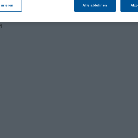
gurieren
Alle ablehnen
Akz
2)