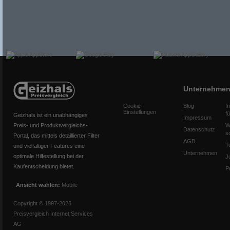
Unternehme
Cookie-
Blog
I
Einstellungen
f
Geizhals ist ein unabhängiges
Impressum
Preis- und Produktvergleichs-
W
Datenschutz
s
Portal, das mittels detaillierter Filter
AGB
T
und vielfältiger Features eine
Unternehmen
optimale Hilfestellung bei der
J
Kaufentscheidung bietet.
P
Ansicht wählen:
Mobile
Copyright © 1997-2026
Preisvergleich Internet Services
AG