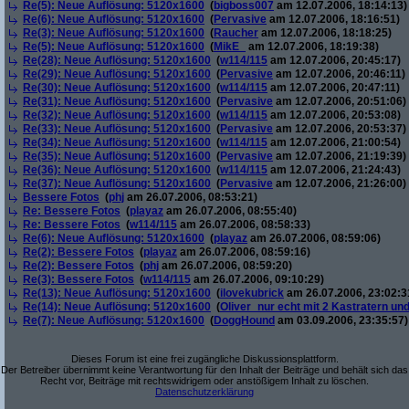
Re(5): Neue Auflösung: 5120x1600
(
bigboss007
am 12.07.2006, 18:14:13)
Re(6): Neue Auflösung: 5120x1600
(
Pervasive
am 12.07.2006, 18:16:51)
Re(3): Neue Auflösung: 5120x1600
(
Raucher
am 12.07.2006, 18:18:25)
Re(5): Neue Auflösung: 5120x1600
(
MikE_
am 12.07.2006, 18:19:38)
Re(28): Neue Auflösung: 5120x1600
(
w114/115
am 12.07.2006, 20:45:17)
Re(29): Neue Auflösung: 5120x1600
(
Pervasive
am 12.07.2006, 20:46:11)
Re(30): Neue Auflösung: 5120x1600
(
w114/115
am 12.07.2006, 20:47:11)
Re(31): Neue Auflösung: 5120x1600
(
Pervasive
am 12.07.2006, 20:51:06)
Re(32): Neue Auflösung: 5120x1600
(
w114/115
am 12.07.2006, 20:53:08)
Re(33): Neue Auflösung: 5120x1600
(
Pervasive
am 12.07.2006, 20:53:37)
Re(34): Neue Auflösung: 5120x1600
(
w114/115
am 12.07.2006, 21:00:54)
Re(35): Neue Auflösung: 5120x1600
(
Pervasive
am 12.07.2006, 21:19:39)
Re(36): Neue Auflösung: 5120x1600
(
w114/115
am 12.07.2006, 21:24:43)
Re(37): Neue Auflösung: 5120x1600
(
Pervasive
am 12.07.2006, 21:26:00)
Bessere Fotos
(
phj
am 26.07.2006, 08:53:21)
Re: Bessere Fotos
(
playaz
am 26.07.2006, 08:55:40)
Re: Bessere Fotos
(
w114/115
am 26.07.2006, 08:58:33)
Re(6): Neue Auflösung: 5120x1600
(
playaz
am 26.07.2006, 08:59:06)
Re(2): Bessere Fotos
(
playaz
am 26.07.2006, 08:59:16)
Re(2): Bessere Fotos
(
phj
am 26.07.2006, 08:59:20)
Re(3): Bessere Fotos
(
w114/115
am 26.07.2006, 09:10:29)
Re(13): Neue Auflösung: 5120x1600
(
ilovekubrick
am 26.07.2006, 23:02:3
Re(14): Neue Auflösung: 5120x1600
(
Oliver_nur echt mit 2 Kastratern un
Re(7): Neue Auflösung: 5120x1600
(
DoggHound
am 03.09.2006, 23:35:57)
Dieses Forum ist eine frei zugängliche Diskussionsplattform.
Der Betreiber übernimmt keine Verantwortung für den Inhalt der Beiträge und behält sich das
Recht vor, Beiträge mit rechtswidrigem oder anstößigem Inhalt zu löschen.
Datenschutzerklärung