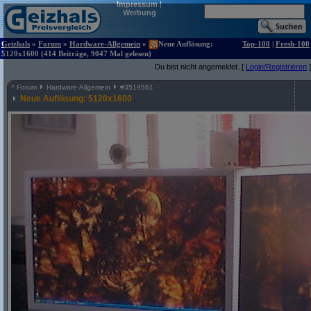
Impressum
|
Werbung
Geizhals
»
Forum
»
Hardware-Allgemein
»
Neue Auflösung:
Top-100
|
Fresh-100
5120x1600 (414 Beiträge, 9047 Mal gelesen)
Du bist nicht angemeldet. [
Login/Registrieren
]
^
Forum
Hardware-Allgemein
#
3519561
Neue Auflösung: 5120x1600