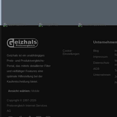
Unternehme
Cookie-
Blog
I
Einstellungen
f
Geizhals ist ein unabhängiges
Impressum
Preis- und Produktvergleichs-
W
Datenschutz
s
Portal, das mittels detaillierter Filter
AGB
T
und vielfältiger Features eine
Unternehmen
optimale Hilfestellung bei der
J
Kaufentscheidung bietet.
P
Ansicht wählen:
Mobile
Copyright © 1997-2026
Preisvergleich Internet Services
AG