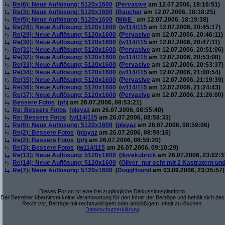
Re(6): Neue Auflösung: 5120x1600
(
Pervasive
am 12.07.2006, 18:16:51)
Re(3): Neue Auflösung: 5120x1600
(
Raucher
am 12.07.2006, 18:18:25)
Re(5): Neue Auflösung: 5120x1600
(
MikE_
am 12.07.2006, 18:19:38)
Re(28): Neue Auflösung: 5120x1600
(
w114/115
am 12.07.2006, 20:45:17)
Re(29): Neue Auflösung: 5120x1600
(
Pervasive
am 12.07.2006, 20:46:11)
Re(30): Neue Auflösung: 5120x1600
(
w114/115
am 12.07.2006, 20:47:11)
Re(31): Neue Auflösung: 5120x1600
(
Pervasive
am 12.07.2006, 20:51:06)
Re(32): Neue Auflösung: 5120x1600
(
w114/115
am 12.07.2006, 20:53:08)
Re(33): Neue Auflösung: 5120x1600
(
Pervasive
am 12.07.2006, 20:53:37)
Re(34): Neue Auflösung: 5120x1600
(
w114/115
am 12.07.2006, 21:00:54)
Re(35): Neue Auflösung: 5120x1600
(
Pervasive
am 12.07.2006, 21:19:39)
Re(36): Neue Auflösung: 5120x1600
(
w114/115
am 12.07.2006, 21:24:43)
Re(37): Neue Auflösung: 5120x1600
(
Pervasive
am 12.07.2006, 21:26:00)
Bessere Fotos
(
phj
am 26.07.2006, 08:53:21)
Re: Bessere Fotos
(
playaz
am 26.07.2006, 08:55:40)
Re: Bessere Fotos
(
w114/115
am 26.07.2006, 08:58:33)
Re(6): Neue Auflösung: 5120x1600
(
playaz
am 26.07.2006, 08:59:06)
Re(2): Bessere Fotos
(
playaz
am 26.07.2006, 08:59:16)
Re(2): Bessere Fotos
(
phj
am 26.07.2006, 08:59:20)
Re(3): Bessere Fotos
(
w114/115
am 26.07.2006, 09:10:29)
Re(13): Neue Auflösung: 5120x1600
(
ilovekubrick
am 26.07.2006, 23:02:3
Re(14): Neue Auflösung: 5120x1600
(
Oliver_nur echt mit 2 Kastratern un
Re(7): Neue Auflösung: 5120x1600
(
DoggHound
am 03.09.2006, 23:35:57)
Dieses Forum ist eine frei zugängliche Diskussionsplattform.
Der Betreiber übernimmt keine Verantwortung für den Inhalt der Beiträge und behält sich das
Recht vor, Beiträge mit rechtswidrigem oder anstößigem Inhalt zu löschen.
Datenschutzerklärung