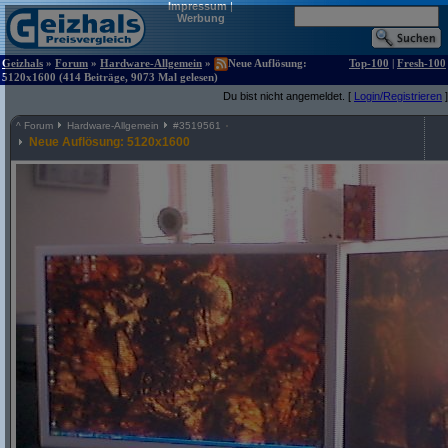
Impressum
|
Werbung
Geizhals
»
Forum
»
Hardware-Allgemein
»
Neue Auflösung:
Top-100
|
Fresh-100
5120x1600 (414 Beiträge, 9073 Mal gelesen)
Du bist nicht angemeldet. [
Login/Registrieren
]
^
Forum
Hardware-Allgemein
#
3519561
Neue Auflösung: 5120x1600