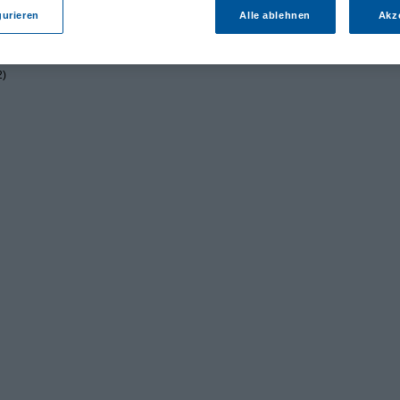
gurieren
Alle ablehnen
Akz
2)