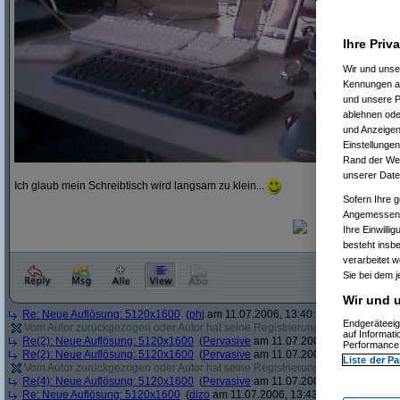
Ihre Priv
Wir und uns
Kennungen au
und unsere P
ablehnen oder
und Anzeigen
Einstellungen
Rand der Webs
unserer Date
Ich glaub mein Schreibtisch wird langsam zu klein...
Sofern Ihre g
Angemessenhe
Ihre Einwilli
besteht insb
verarbeitet 
Sie bei dem j
Wir und u
Re: Neue Auflösung: 5120x1600
(
phj
am 11.07.2006, 13:40:39)
Endgeräteeig
Vom Autor zurückgezogen oder Autor hat seine Registrierung nicht bestätigt
(
auf Informat
Re(2): Neue Auflösung: 5120x1600
(
Pervasive
am 11.07.2006, 13:41:12)
Performance 
Re(2): Neue Auflösung: 5120x1600
(
Pervasive
am 11.07.2006, 13:41:43)
Liste der Pa
Vom Autor zurückgezogen oder Autor hat seine Registrierung nicht bestätigt
(
Re(4): Neue Auflösung: 5120x1600
(
Pervasive
am 11.07.2006, 13:43:22)
Re: Neue Auflösung: 5120x1600
(
dizo
am 11.07.2006, 13:43:54)