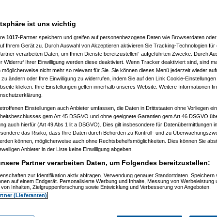
atsphäre ist uns wichtig
ere
1017
-Partner speichern und greifen auf personenbezogene Daten wie Browserdaten oder 
f Ihrem Gerät zu. Durch Auswahl von Akzeptieren aktivieren Sie Tracking-Technologien für d
artner verarbeiten Daten, um Ihnen Dienste bereitzustellen“ aufgeführten Zwecke. Durch Aus
 Widerruf Ihrer Einwilligung werden diese deaktiviert. Wenn Tracker deaktiviert sind, sind m
 möglicherweise nicht mehr so relevant für Sie. Sie können dieses Menü jederzeit wieder auf
 zu ändern oder Ihre Einwilligung zu widerrufen, indem Sie auf den Link Cookie-Einstellunge
eite klicken. Ihre Einstellungen gelten innerhalb unseres Website. Weitere Informationen fin
nschutzerklärung.
etroffenen Einstellungen auch Anbieter umfassen, die Daten in Drittstaaten ohne Vorliegen ei
itsbeschlusses gem Art 45 DSGVO und ohne geeignete Garantien gem Art 46 DSGVO übermi
gung auch hierfür (Art 49 Abs 1 lit a DSGVO). Dies gilt insbesondere für Datenübermittlungen i
esondere das Risiko, dass Ihre Daten durch Behörden zu Kontroll- und zu Überwachungsz
werden können, möglicherweise auch ohne Rechtsbehelfsmöglichkeiten. Dies können Sie abst
eweiligen Anbieter in der Liste keine Einwilligung abgeben.
nsere Partner verarbeiten Daten, um Folgendes bereitzustellen:
enschaften zur Identifikation aktiv abfragen. Verwendung genauer Standortdaten. Speichern 
Nagelfar
am 11.07.2006, 13:41:09)
ionen auf einem Endgerät. Personalisierte Werbung und Inhalte, Messung von Werbeleistung 
von Inhalten, Zielgruppenforschung sowie Entwicklung und Verbesserung von Angeboten.
rtner (Lieferanten)
Nagelfar
am 11.07.2006, 13:42:40)