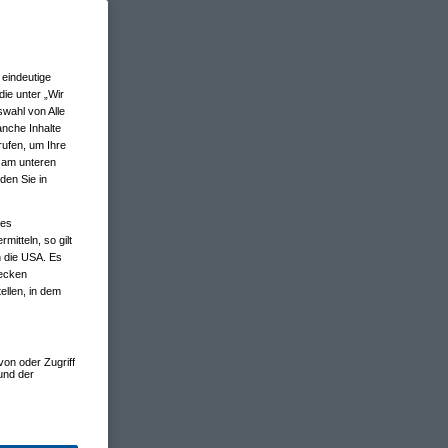
eindeutige
ie unter „Wir
wahl von Alle
anche Inhalte
rufen, um Ihre
n am unteren
den Sie in
nes
tteln, so gilt
n die USA. Es
wecken
ellen, in dem
von oder Zugriff
und der