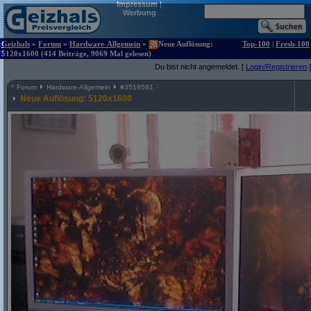
Impressum
|
Werbung
Geizhals
»
Forum
»
Hardware-Allgemein
»
Neue Auflösung:
Top-100
|
Fresh-100
5120x1600 (414 Beiträge, 9069 Mal gelesen)
Du bist nicht angemeldet. [
Login/Registrieren
]
^
Forum
Hardware-Allgemein
#
3519561
Neue Auflösung: 5120x1600