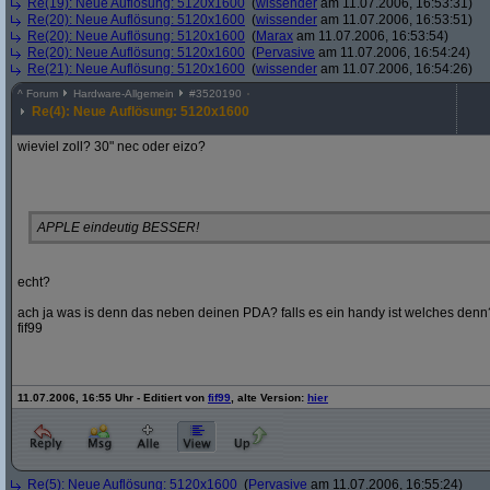
Re(19): Neue Auflösung: 5120x1600
(
wissender
am 11.07.2006, 16:53:31)
Re(20): Neue Auflösung: 5120x1600
(
wissender
am 11.07.2006, 16:53:51)
Re(20): Neue Auflösung: 5120x1600
(
Marax
am 11.07.2006, 16:53:54)
Re(20): Neue Auflösung: 5120x1600
(
Pervasive
am 11.07.2006, 16:54:24)
Re(21): Neue Auflösung: 5120x1600
(
wissender
am 11.07.2006, 16:54:26)
^
Forum
Hardware-Allgemein
#
3520190
Re(4): Neue Auflösung: 5120x1600
wieviel zoll? 30" nec oder eizo?
APPLE eindeutig BESSER!
echt?
ach ja was is denn das neben deinen PDA? falls es ein handy ist welches denn
fif99
11.07.2006, 16:55 Uhr - Editiert von
fif99
, alte Version:
hier
Re(5): Neue Auflösung: 5120x1600
(
Pervasive
am 11.07.2006, 16:55:24)