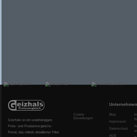
Unternehme
Cookie-
Blog
I
Einstellungen
f
Geizhals ist ein unabhängiges
Impressum
Preis- und Produktvergleichs-
W
Datenschutz
s
Portal, das mittels detaillierter Filter
AGB