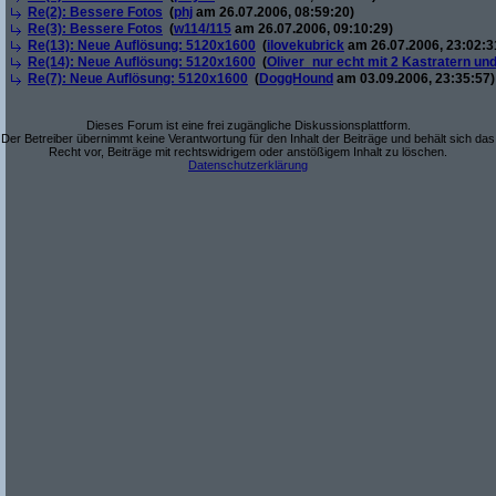
Re(2): Bessere Fotos
(
phj
am 26.07.2006, 08:59:20)
Re(3): Bessere Fotos
(
w114/115
am 26.07.2006, 09:10:29)
Re(13): Neue Auflösung: 5120x1600
(
ilovekubrick
am 26.07.2006, 23:02:3
Re(14): Neue Auflösung: 5120x1600
(
Oliver_nur echt mit 2 Kastratern un
Re(7): Neue Auflösung: 5120x1600
(
DoggHound
am 03.09.2006, 23:35:57)
Dieses Forum ist eine frei zugängliche Diskussionsplattform.
Der Betreiber übernimmt keine Verantwortung für den Inhalt der Beiträge und behält sich das
Recht vor, Beiträge mit rechtswidrigem oder anstößigem Inhalt zu löschen.
Datenschutzerklärung