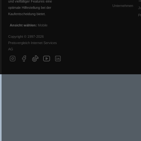
T
und vielfältiger Features eine
Unternehmen
optimale Hilfestellung bei der
J
Kaufentscheidung bietet.
P
Ansicht wählen:
Mobile
Copyright © 1997-2026
Preisvergleich Internet Services
AG