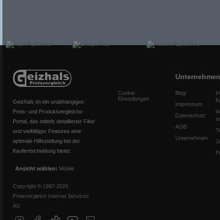
Unternehme
Cookie-
Blog
I
Einstellungen
f
Geizhals ist ein unabhängiges
Impressum
Preis- und Produktvergleichs-
W
Datenschutz
s
Portal, das mittels detaillierter Filter
AGB
T
und vielfältiger Features eine
Unternehmen
optimale Hilfestellung bei der
J
Kaufentscheidung bietet.
P
Ansicht wählen:
Mobile
Copyright © 1997-2026
Preisvergleich Internet Services
AG