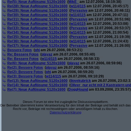
Re(5): Neue Auflösung: 5120x1600
(
MikE_
am 12.07.2006, 18:19:38)
Re(28): Neue Auflösung: 5120x1600
(
w114/115
am 12.07.2006, 20:45:17)
Re(29): Neue Auflösung: 5120x1600
(
Pervasive
am 12.07.2006, 20:46:11)
Re(30): Neue Auflösung: 5120x1600
(
w114/115
am 12.07.2006, 20:47:11)
Re(31): Neue Auflösung: 5120x1600
(
Pervasive
am 12.07.2006, 20:51:06)
Re(32): Neue Auflösung: 5120x1600
(
w114/115
am 12.07.2006, 20:53:08)
Re(33): Neue Auflösung: 5120x1600
(
Pervasive
am 12.07.2006, 20:53:37)
Re(34): Neue Auflösung: 5120x1600
(
w114/115
am 12.07.2006, 21:00:54)
Re(35): Neue Auflösung: 5120x1600
(
Pervasive
am 12.07.2006, 21:19:39)
Re(36): Neue Auflösung: 5120x1600
(
w114/115
am 12.07.2006, 21:24:43)
Re(37): Neue Auflösung: 5120x1600
(
Pervasive
am 12.07.2006, 21:26:00)
Bessere Fotos
(
phj
am 26.07.2006, 08:53:21)
Re: Bessere Fotos
(
playaz
am 26.07.2006, 08:55:40)
Re: Bessere Fotos
(
w114/115
am 26.07.2006, 08:58:33)
Re(6): Neue Auflösung: 5120x1600
(
playaz
am 26.07.2006, 08:59:06)
Re(2): Bessere Fotos
(
playaz
am 26.07.2006, 08:59:16)
Re(2): Bessere Fotos
(
phj
am 26.07.2006, 08:59:20)
Re(3): Bessere Fotos
(
w114/115
am 26.07.2006, 09:10:29)
Re(13): Neue Auflösung: 5120x1600
(
ilovekubrick
am 26.07.2006, 23:02:3
Re(14): Neue Auflösung: 5120x1600
(
Oliver_nur echt mit 2 Kastratern un
Re(7): Neue Auflösung: 5120x1600
(
DoggHound
am 03.09.2006, 23:35:57)
Dieses Forum ist eine frei zugängliche Diskussionsplattform.
Der Betreiber übernimmt keine Verantwortung für den Inhalt der Beiträge und behält sich das
Recht vor, Beiträge mit rechtswidrigem oder anstößigem Inhalt zu löschen.
Datenschutzerklärung