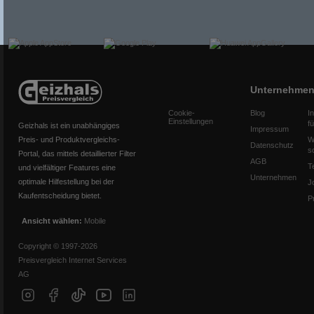
Unternehme
Cookie-
Blog
I
Einstellungen
f
Geizhals ist ein unabhängiges
Impressum
Preis- und Produktvergleichs-
W
Datenschutz
s
Portal, das mittels detaillierter Filter
AGB
T
und vielfältiger Features eine
Unternehmen
optimale Hilfestellung bei der
J
Kaufentscheidung bietet.
P
Ansicht wählen:
Mobile
Copyright © 1997-2026
Preisvergleich Internet Services
AG