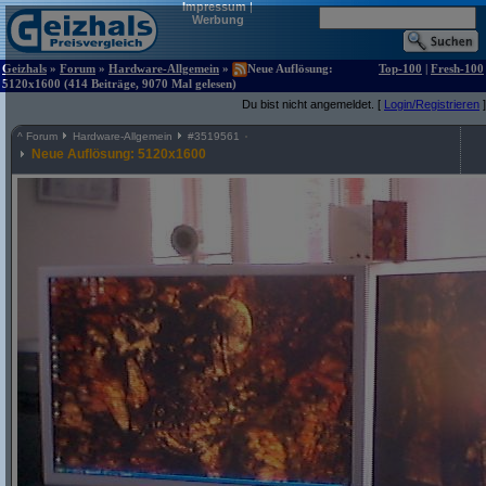
Impressum
|
Werbung
Geizhals
»
Forum
»
Hardware-Allgemein
»
Neue Auflösung:
Top-100
|
Fresh-100
5120x1600 (414 Beiträge, 9070 Mal gelesen)
Du bist nicht angemeldet. [
Login/Registrieren
]
^
Forum
Hardware-Allgemein
#
3519561
Neue Auflösung: 5120x1600