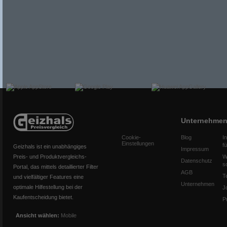
Unternehme
Cookie-
Blog
I
Einstellungen
f
Geizhals ist ein unabhängiges
Impressum
Preis- und Produktvergleichs-
W
Datenschutz
s
Portal, das mittels detaillierter Filter
AGB
T
und vielfältiger Features eine
Unternehmen
optimale Hilfestellung bei der
J
Kaufentscheidung bietet.
P
Ansicht wählen:
Mobile