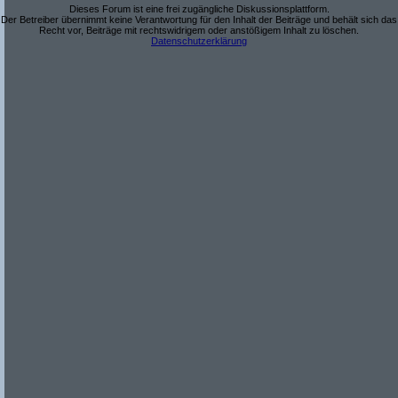
Dieses Forum ist eine frei zugängliche Diskussionsplattform.
Der Betreiber übernimmt keine Verantwortung für den Inhalt der Beiträge und behält sich das
Recht vor, Beiträge mit rechtswidrigem oder anstößigem Inhalt zu löschen.
Datenschutzerklärung