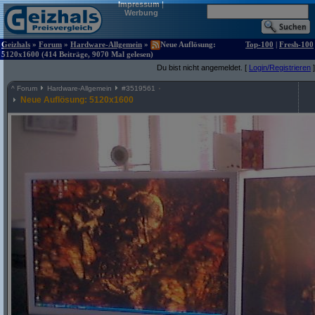
Impressum
|
Werbung
Geizhals
»
Forum
»
Hardware-Allgemein
»
Neue Auflösung:
Top-100
|
Fresh-100
5120x1600 (414 Beiträge, 9070 Mal gelesen)
Du bist nicht angemeldet. [
Login/Registrieren
]
^
Forum
Hardware-Allgemein
#
3519561
Neue Auflösung: 5120x1600