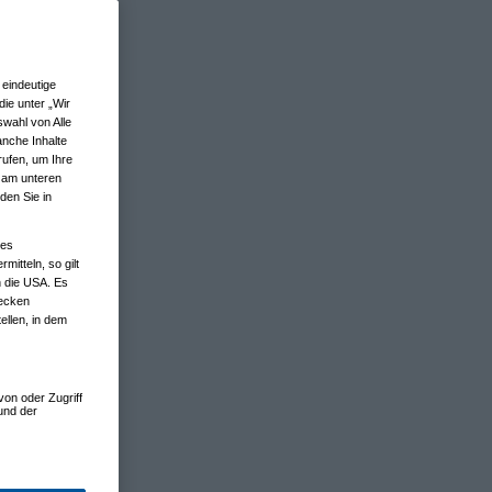
eindeutige
ie unter „Wir
wahl von Alle
anche Inhalte
rufen, um Ihre
n am unteren
den Sie in
nes
tteln, so gilt
n die USA. Es
wecken
ellen, in dem
von oder Zugriff
und der