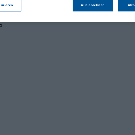
gurieren
Alle ablehnen
Akz
2)