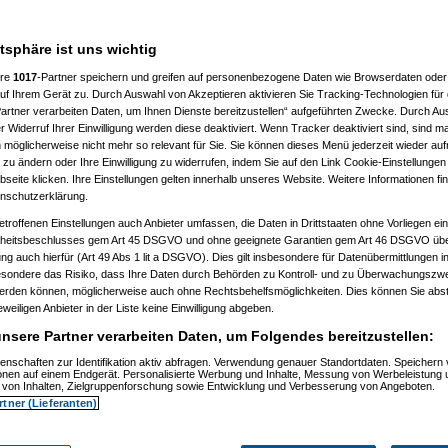
atsphäre ist uns wichtig
ere
1017
-Partner speichern und greifen auf personenbezogene Daten wie Browserdaten oder 
f Ihrem Gerät zu. Durch Auswahl von Akzeptieren aktivieren Sie Tracking-Technologien für d
artner verarbeiten Daten, um Ihnen Dienste bereitzustellen“ aufgeführten Zwecke. Durch Aus
 Widerruf Ihrer Einwilligung werden diese deaktiviert. Wenn Tracker deaktiviert sind, sind m
 möglicherweise nicht mehr so relevant für Sie. Sie können dieses Menü jederzeit wieder auf
 zu ändern oder Ihre Einwilligung zu widerrufen, indem Sie auf den Link Cookie-Einstellunge
eite klicken. Ihre Einstellungen gelten innerhalb unseres Website. Weitere Informationen fin
nschutzerklärung.
etroffenen Einstellungen auch Anbieter umfassen, die Daten in Drittstaaten ohne Vorliegen ei
itsbeschlusses gem Art 45 DSGVO und ohne geeignete Garantien gem Art 46 DSGVO übermi
gung auch hierfür (Art 49 Abs 1 lit a DSGVO). Dies gilt insbesondere für Datenübermittlungen i
esondere das Risiko, dass Ihre Daten durch Behörden zu Kontroll- und zu Überwachungsz
werden können, möglicherweise auch ohne Rechtsbehelfsmöglichkeiten. Dies können Sie abst
eweiligen Anbieter in der Liste keine Einwilligung abgeben.
nsere Partner verarbeiten Daten, um Folgendes bereitzustellen:
enschaften zur Identifikation aktiv abfragen. Verwendung genauer Standortdaten. Speichern 
Nagelfar
am 11.07.2006, 13:41:09)
ionen auf einem Endgerät. Personalisierte Werbung und Inhalte, Messung von Werbeleistung 
von Inhalten, Zielgruppenforschung sowie Entwicklung und Verbesserung von Angeboten.
rtner (Lieferanten)
Nagelfar
am 11.07.2006, 13:42:40)