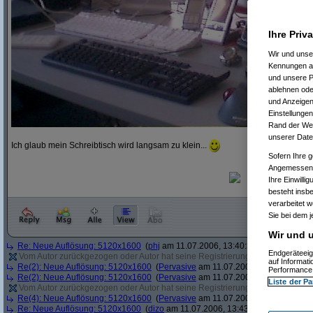
Ihre Priv
Wir und uns
Kennungen au
und unsere P
ablehnen oder
und Anzeigen
Einstellungen
Rand der Webs
unserer Date
Ich glaub mein Schreibtisch wird langsam zu klein...
Sofern Ihre g
Angemessenhe
Ihre Einwilli
besteht insb
verarbeitet 
Sie bei dem j
Wir und u
Re: Neue Auflösung: 5120x1600
(
phj
am 11.07.2006, 13:40:39)
Endgeräteeig
Vom Autor zurückgezogen oder Autor hat seine Registrierung nicht bestätigt
(
auf Informat
Re(2): Neue Auflösung: 5120x1600
(
Pervasive
am 11.07.2006, 13:41:12)
Performance 
Re(2): Neue Auflösung: 5120x1600
(
Pervasive
am 11.07.2006, 13:41:43)
Liste der Pa
Vom Autor zurückgezogen oder Autor hat seine Registrierung nicht bestätigt
(
Re(4): Neue Auflösung: 5120x1600
(
Pervasive
am 11.07.2006, 13:43:22)
Re: Neue Auflösung: 5120x1600
(
dizo
am 11.07.2006, 13:43:54)