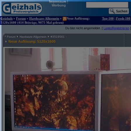
Impressum
|
Werbung
Geizhals
»
Forum
»
Hardware-Allgemein
»
Neue Auflösung:
Top-100
|
Fresh-100
5120x1600 (414 Beiträge, 9075 Mal gelesen)
Du bist nicht angemeldet. [
Login/Registrieren
]
^
Forum
Hardware-Allgemein
#
3519561
Neue Auflösung: 5120x1600