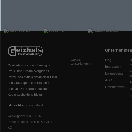
Unternehme
Cookie-
Blog
I
Einstellungen
f
Geizhals ist ein unabhängiges
Impressum
Preis- und Produktvergleichs-
W
Datenschutz
s
Portal, das mittels detaillierter Filter
AGB
T
und vielfältiger Features eine
Unternehmen
optimale Hilfestellung bei der
J
Kaufentscheidung bietet.
P
Ansicht wählen:
Mobile
Copyright © 1997-2026
Preisvergleich Internet Services
AG