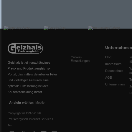
Unternehme
Cookie-
Blog
I
Einstellungen
f
Geizhals ist ein unabhängiges
Impressum
Preis- und Produktvergleichs-
W
Datenschutz
s
Portal, das mittels detaillierter Filter
AGB
T
und vielfältiger Features eine
Unternehmen
optimale Hilfestellung bei der
J
Kaufentscheidung bietet.
P
Ansicht wählen:
Mobile
Copyright © 1997-2026
Preisvergleich Internet Services
AG