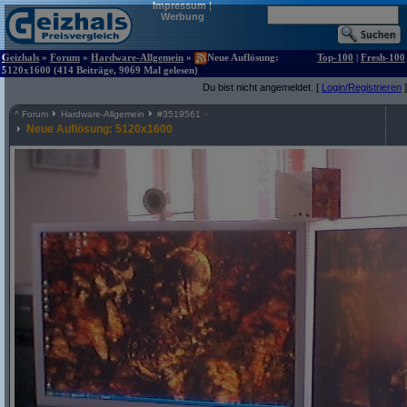
Impressum
|
Werbung
Geizhals
»
Forum
»
Hardware-Allgemein
»
Neue Auflösung:
Top-100
|
Fresh-100
5120x1600 (414 Beiträge, 9069 Mal gelesen)
Du bist nicht angemeldet. [
Login/Registrieren
]
^
Forum
Hardware-Allgemein
#
3519561
Neue Auflösung: 5120x1600