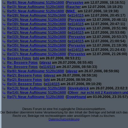
Re(6): Neue Auflösung: 5120x1600
(
Pervasive
am 12.07.2006, 18:16:51)
Re(3): Neue Auflösung: 5120x1600
(
Raucher
am 12.07.2006, 18:18:25)
Re(5): Neue Auflösung: 5120x1600
(
MikE_
am 12.07.2006, 18:19:38)
Re(28): Neue Auflösung: 5120x1600
(
w114/115
am 12.07.2006, 20:45:17)
Re(29): Neue Auflösung: 5120x1600
(
Pervasive
am 12.07.2006, 20:46:11)
Re(30): Neue Auflösung: 5120x1600
(
w114/115
am 12.07.2006, 20:47:11)
Re(31): Neue Auflösung: 5120x1600
(
Pervasive
am 12.07.2006, 20:51:06)
Re(32): Neue Auflösung: 5120x1600
(
w114/115
am 12.07.2006, 20:53:08)
Re(33): Neue Auflösung: 5120x1600
(
Pervasive
am 12.07.2006, 20:53:37)
Re(34): Neue Auflösung: 5120x1600
(
w114/115
am 12.07.2006, 21:00:54)
Re(35): Neue Auflösung: 5120x1600
(
Pervasive
am 12.07.2006, 21:19:39)
Re(36): Neue Auflösung: 5120x1600
(
w114/115
am 12.07.2006, 21:24:43)
Re(37): Neue Auflösung: 5120x1600
(
Pervasive
am 12.07.2006, 21:26:00)
Bessere Fotos
(
phj
am 26.07.2006, 08:53:21)
Re: Bessere Fotos
(
playaz
am 26.07.2006, 08:55:40)
Re: Bessere Fotos
(
w114/115
am 26.07.2006, 08:58:33)
Re(6): Neue Auflösung: 5120x1600
(
playaz
am 26.07.2006, 08:59:06)
Re(2): Bessere Fotos
(
playaz
am 26.07.2006, 08:59:16)
Re(2): Bessere Fotos
(
phj
am 26.07.2006, 08:59:20)
Re(3): Bessere Fotos
(
w114/115
am 26.07.2006, 09:10:29)
Re(13): Neue Auflösung: 5120x1600
(
ilovekubrick
am 26.07.2006, 23:02:3
Re(14): Neue Auflösung: 5120x1600
(
Oliver_nur echt mit 2 Kastratern un
Re(7): Neue Auflösung: 5120x1600
(
DoggHound
am 03.09.2006, 23:35:57)
Dieses Forum ist eine frei zugängliche Diskussionsplattform.
Der Betreiber übernimmt keine Verantwortung für den Inhalt der Beiträge und behält sich das
Recht vor, Beiträge mit rechtswidrigem oder anstößigem Inhalt zu löschen.
Datenschutzerklärung