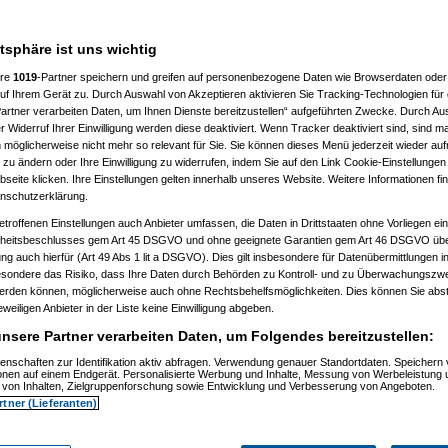
atsphäre ist uns wichtig
ere
1019
-Partner speichern und greifen auf personenbezogene Daten wie Browserdaten oder 
f Ihrem Gerät zu. Durch Auswahl von Akzeptieren aktivieren Sie Tracking-Technologien für d
artner verarbeiten Daten, um Ihnen Dienste bereitzustellen“ aufgeführten Zwecke. Durch Aus
 Widerruf Ihrer Einwilligung werden diese deaktiviert. Wenn Tracker deaktiviert sind, sind m
 möglicherweise nicht mehr so relevant für Sie. Sie können dieses Menü jederzeit wieder auf
 zu ändern oder Ihre Einwilligung zu widerrufen, indem Sie auf den Link Cookie-Einstellunge
eite klicken. Ihre Einstellungen gelten innerhalb unseres Website. Weitere Informationen fin
nschutzerklärung.
etroffenen Einstellungen auch Anbieter umfassen, die Daten in Drittstaaten ohne Vorliegen ei
itsbeschlusses gem Art 45 DSGVO und ohne geeignete Garantien gem Art 46 DSGVO übermi
gung auch hierfür (Art 49 Abs 1 lit a DSGVO). Dies gilt insbesondere für Datenübermittlungen i
esondere das Risiko, dass Ihre Daten durch Behörden zu Kontroll- und zu Überwachungsz
werden können, möglicherweise auch ohne Rechtsbehelfsmöglichkeiten. Dies können Sie abst
eweiligen Anbieter in der Liste keine Einwilligung abgeben.
nsere Partner verarbeiten Daten, um Folgendes bereitzustellen:
enschaften zur Identifikation aktiv abfragen. Verwendung genauer Standortdaten. Speichern 
Nagelfar
am 11.07.2006, 13:41:09)
ionen auf einem Endgerät. Personalisierte Werbung und Inhalte, Messung von Werbeleistung 
von Inhalten, Zielgruppenforschung sowie Entwicklung und Verbesserung von Angeboten.
rtner (Lieferanten)
Nagelfar
am 11.07.2006, 13:42:40)