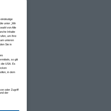
eindeutige
ie unter „Wir
wahl von Alle
anche Inhalte
rufen, um Ihre
n am unteren
den Sie in
nes
tteln, so gilt
n die USA. Es
wecken
ellen, in dem
von oder Zugriff
und der