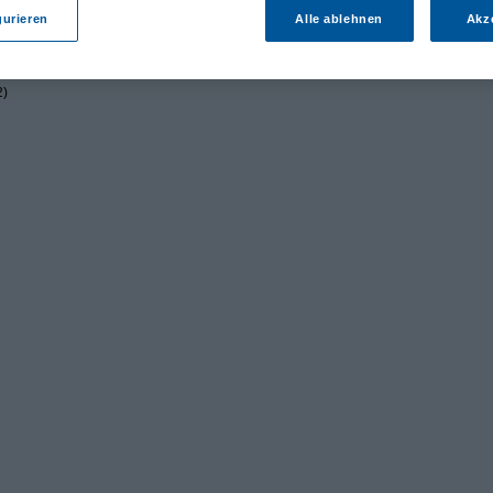
gurieren
Alle ablehnen
Akz
2)