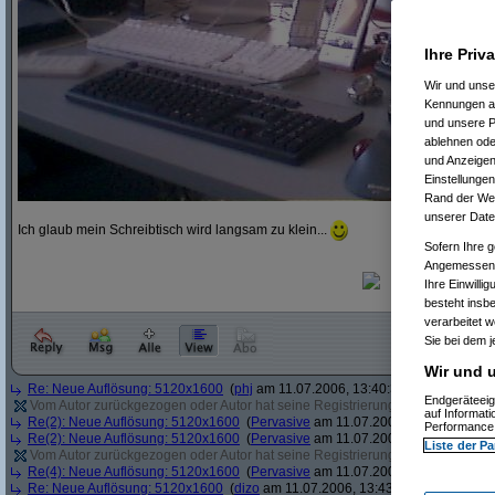
Ihre Priv
Wir und uns
Kennungen au
und unsere P
ablehnen oder
und Anzeigen
Einstellungen
Rand der Webs
unserer Date
Ich glaub mein Schreibtisch wird langsam zu klein...
Sofern Ihre g
Angemessenhe
Ihre Einwilli
besteht insb
verarbeitet 
Sie bei dem j
Wir und u
Re: Neue Auflösung: 5120x1600
(
phj
am 11.07.2006, 13:40:39)
Endgeräteeig
Vom Autor zurückgezogen oder Autor hat seine Registrierung nicht bestätigt
(
auf Informat
Re(2): Neue Auflösung: 5120x1600
(
Pervasive
am 11.07.2006, 13:41:12)
Performance 
Re(2): Neue Auflösung: 5120x1600
(
Pervasive
am 11.07.2006, 13:41:43)
Liste der Pa
Vom Autor zurückgezogen oder Autor hat seine Registrierung nicht bestätigt
(
Re(4): Neue Auflösung: 5120x1600
(
Pervasive
am 11.07.2006, 13:43:22)
Re: Neue Auflösung: 5120x1600
(
dizo
am 11.07.2006, 13:43:54)