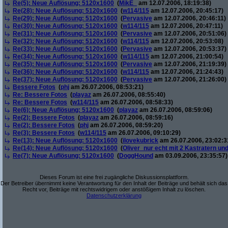
Re(5): Neue Auflösung: 5120x1600
(
MikE_
am 12.07.2006, 18:19:38)
Re(28): Neue Auflösung: 5120x1600
(
w114/115
am 12.07.2006, 20:45:17)
Re(29): Neue Auflösung: 5120x1600
(
Pervasive
am 12.07.2006, 20:46:11)
Re(30): Neue Auflösung: 5120x1600
(
w114/115
am 12.07.2006, 20:47:11)
Re(31): Neue Auflösung: 5120x1600
(
Pervasive
am 12.07.2006, 20:51:06)
Re(32): Neue Auflösung: 5120x1600
(
w114/115
am 12.07.2006, 20:53:08)
Re(33): Neue Auflösung: 5120x1600
(
Pervasive
am 12.07.2006, 20:53:37)
Re(34): Neue Auflösung: 5120x1600
(
w114/115
am 12.07.2006, 21:00:54)
Re(35): Neue Auflösung: 5120x1600
(
Pervasive
am 12.07.2006, 21:19:39)
Re(36): Neue Auflösung: 5120x1600
(
w114/115
am 12.07.2006, 21:24:43)
Re(37): Neue Auflösung: 5120x1600
(
Pervasive
am 12.07.2006, 21:26:00)
Bessere Fotos
(
phj
am 26.07.2006, 08:53:21)
Re: Bessere Fotos
(
playaz
am 26.07.2006, 08:55:40)
Re: Bessere Fotos
(
w114/115
am 26.07.2006, 08:58:33)
Re(6): Neue Auflösung: 5120x1600
(
playaz
am 26.07.2006, 08:59:06)
Re(2): Bessere Fotos
(
playaz
am 26.07.2006, 08:59:16)
Re(2): Bessere Fotos
(
phj
am 26.07.2006, 08:59:20)
Re(3): Bessere Fotos
(
w114/115
am 26.07.2006, 09:10:29)
Re(13): Neue Auflösung: 5120x1600
(
ilovekubrick
am 26.07.2006, 23:02:3
Re(14): Neue Auflösung: 5120x1600
(
Oliver_nur echt mit 2 Kastratern un
Re(7): Neue Auflösung: 5120x1600
(
DoggHound
am 03.09.2006, 23:35:57)
Dieses Forum ist eine frei zugängliche Diskussionsplattform.
Der Betreiber übernimmt keine Verantwortung für den Inhalt der Beiträge und behält sich das
Recht vor, Beiträge mit rechtswidrigem oder anstößigem Inhalt zu löschen.
Datenschutzerklärung