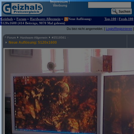
Impressum
|
Werbung
Geizhals
»
Forum
»
Hardware-Allgemein
»
Neue Auflösung:
Top-100
|
Fresh-100
5120x1600 (414 Beiträge, 9070 Mal gelesen)
Du bist nicht angemeldet. [
Login/Registrieren
]
^
Forum
Hardware-Allgemein
#
3519561
Neue Auflösung: 5120x1600