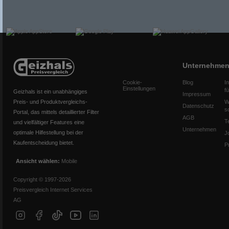
Unternehme
Cookie-
Blog
I
Einstellungen
f
Geizhals ist ein unabhängiges
Impressum
Preis- und Produktvergleichs-
W
Datenschutz
s
Portal, das mittels detaillierter Filter
AGB
T
und vielfältiger Features eine
Unternehmen
optimale Hilfestellung bei der
J
Kaufentscheidung bietet.
P
Ansicht wählen:
Mobile
Copyright © 1997-2026
Preisvergleich Internet Services
AG