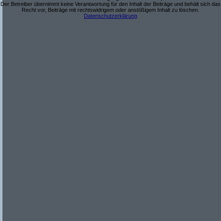
Der Betreiber übernimmt keine Verantwortung für den Inhalt der Beiträge und behält sich das
Recht vor, Beiträge mit rechtswidrigem oder anstößigem Inhalt zu löschen.
Datenschutzerklärung