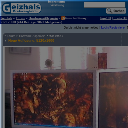
Impressum
|
Werbung
Geizhals
»
Forum
»
Hardware-Allgemein
»
Neue Auflösung:
Top-100
|
Fresh-100
5120x1600 (414 Beiträge, 9070 Mal gelesen)
Du bist nicht angemeldet. [
Login/Registrieren
]
^
Forum
Hardware-Allgemein
#
3519561
Neue Auflösung: 5120x1600