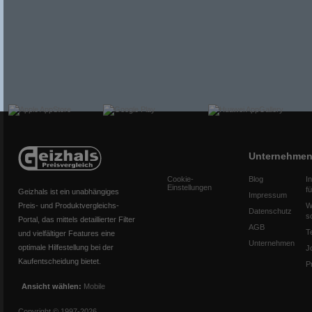
Unternehme
Cookie-
Blog
I
Einstellungen
f
Geizhals ist ein unabhängiges
Impressum
Preis- und Produktvergleichs-
W
Datenschutz
s
Portal, das mittels detaillierter Filter
AGB
T
und vielfältiger Features eine
Unternehmen
optimale Hilfestellung bei der
J
Kaufentscheidung bietet.
P
Ansicht wählen:
Mobile
Copyright © 1997-2026