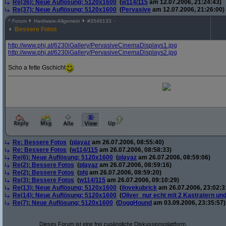
Re(36): Neue Auflösung: 5120x1600
(
w114/115
am 12.07.2006, 21:24:43)
Re(37): Neue Auflösung: 5120x1600
(
Pervasive
am 12.07.2006, 21:26:00)
^
Forum
Hardware-Allgemein
#
3546133
Bessere Fotos
http:/
/
www.phj.at/
6230iGallery/
PervasiveCinemaDisplays1.jpg
http:/
/
www.phj.at/
6230iGallery/
PervasiveCinemaDisplays2.jpg
Scho a fette Gschicht
Re: Bessere Fotos
(
playaz
am 26.07.2006, 08:55:40)
Re: Bessere Fotos
(
w114/115
am 26.07.2006, 08:58:33)
Re(6): Neue Auflösung: 5120x1600
(
playaz
am 26.07.2006, 08:59:06)
Re(2): Bessere Fotos
(
playaz
am 26.07.2006, 08:59:16)
Re(2): Bessere Fotos
(
phj
am 26.07.2006, 08:59:20)
Re(3): Bessere Fotos
(
w114/115
am 26.07.2006, 09:10:29)
Re(13): Neue Auflösung: 5120x1600
(
ilovekubrick
am 26.07.2006, 23:02:3
Re(14): Neue Auflösung: 5120x1600
(
Oliver_nur echt mit 2 Kastratern un
Re(7): Neue Auflösung: 5120x1600
(
DoggHound
am 03.09.2006, 23:35:57)
Dieses Forum ist eine frei zugängliche Diskussionsplattform.