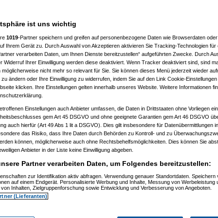
atsphäre ist uns wichtig
ere
1019
-Partner speichern und greifen auf personenbezogene Daten wie Browserdaten oder 
f Ihrem Gerät zu. Durch Auswahl von Akzeptieren aktivieren Sie Tracking-Technologien für d
artner verarbeiten Daten, um Ihnen Dienste bereitzustellen“ aufgeführten Zwecke. Durch Aus
 Widerruf Ihrer Einwilligung werden diese deaktiviert. Wenn Tracker deaktiviert sind, sind m
 möglicherweise nicht mehr so relevant für Sie. Sie können dieses Menü jederzeit wieder auf
 zu ändern oder Ihre Einwilligung zu widerrufen, indem Sie auf den Link Cookie-Einstellunge
eite klicken. Ihre Einstellungen gelten innerhalb unseres Website. Weitere Informationen fin
nschutzerklärung.
etroffenen Einstellungen auch Anbieter umfassen, die Daten in Drittstaaten ohne Vorliegen ei
itsbeschlusses gem Art 45 DSGVO und ohne geeignete Garantien gem Art 46 DSGVO übermi
gung auch hierfür (Art 49 Abs 1 lit a DSGVO). Dies gilt insbesondere für Datenübermittlungen i
esondere das Risiko, dass Ihre Daten durch Behörden zu Kontroll- und zu Überwachungsz
werden können, möglicherweise auch ohne Rechtsbehelfsmöglichkeiten. Dies können Sie abst
eweiligen Anbieter in der Liste keine Einwilligung abgeben.
nsere Partner verarbeiten Daten, um Folgendes bereitzustellen:
enschaften zur Identifikation aktiv abfragen. Verwendung genauer Standortdaten. Speichern 
Nagelfar
am 11.07.2006, 13:41:09)
ionen auf einem Endgerät. Personalisierte Werbung und Inhalte, Messung von Werbeleistung 
von Inhalten, Zielgruppenforschung sowie Entwicklung und Verbesserung von Angeboten.
rtner (Lieferanten)
Nagelfar
am 11.07.2006, 13:42:40)