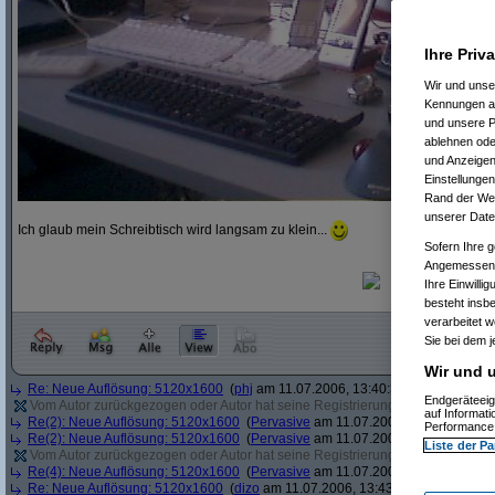
Ihre Priv
Wir und uns
Kennungen au
und unsere P
ablehnen oder
und Anzeigen
Einstellungen
Rand der Webs
unserer Date
Ich glaub mein Schreibtisch wird langsam zu klein...
Sofern Ihre g
Angemessenhe
Ihre Einwilli
besteht insb
verarbeitet 
Sie bei dem j
Wir und u
Re: Neue Auflösung: 5120x1600
(
phj
am 11.07.2006, 13:40:39)
Endgeräteeig
Vom Autor zurückgezogen oder Autor hat seine Registrierung nicht bestätigt
(
auf Informat
Re(2): Neue Auflösung: 5120x1600
(
Pervasive
am 11.07.2006, 13:41:12)
Performance 
Re(2): Neue Auflösung: 5120x1600
(
Pervasive
am 11.07.2006, 13:41:43)
Liste der Pa
Vom Autor zurückgezogen oder Autor hat seine Registrierung nicht bestätigt
(
Re(4): Neue Auflösung: 5120x1600
(
Pervasive
am 11.07.2006, 13:43:22)
Re: Neue Auflösung: 5120x1600
(
dizo
am 11.07.2006, 13:43:54)