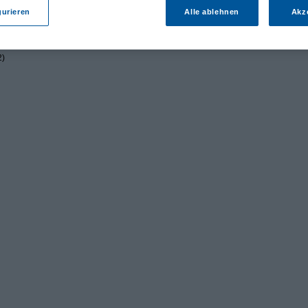
gurieren
Alle ablehnen
Akz
2)