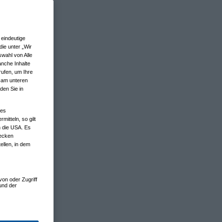
eindeutige
ie unter „Wir
wahl von Alle
anche Inhalte
rufen, um Ihre
n am unteren
den Sie in
nes
tteln, so gilt
n die USA. Es
wecken
ellen, in dem
von oder Zugriff
und der