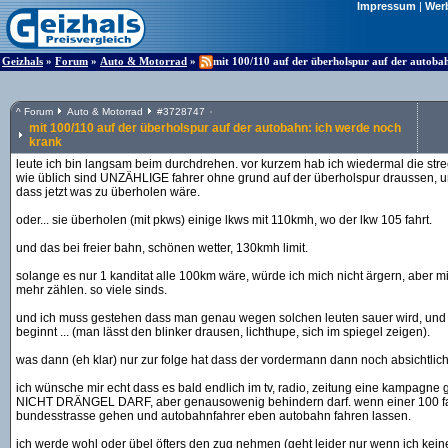
Impressum
|
Wer
Geizhals
»
Forum
»
Auto & Motorrad
»
mit 100/110 auf der überholspur auf der autoba
^
Forum
Auto & Motorrad
#
3728747
mit 100/110 auf der überholspur auf der autobahn: ich werde noch
krank
leute ich bin langsam beim durchdrehen. vor kurzem hab ich wiedermal die str
wie üblich sind UNZÄHLIGE fahrer ohne grund auf der überholspur draussen, un
dass jetzt was zu überholen wäre.
oder... sie überholen (mit pkws) einige lkws mit 110kmh, wo der lkw 105 fahrt.
und das bei freier bahn, schönen wetter, 130kmh limit.
solange es nur 1 kanditat alle 100km wäre, würde ich mich nicht ärgern, aber mit
mehr zählen. so viele sinds.
und ich muss gestehen dass man genau wegen solchen leuten sauer wird, un
beginnt ... (man lässt den blinker drausen, lichthupe, sich im spiegel zeigen).
was dann (eh klar) nur zur folge hat dass der vordermann dann noch absichtlich
ich wünsche mir echt dass es bald endlich im tv, radio, zeitung eine kampagne gi
NICHT DRÄNGEL DARF, aber genausowenig behindern darf. wenn einer 100 fahren
bundesstrasse gehen und autobahnfahrer eben autobahn fahren lassen.
ich werde wohl oder übel öfters den zug nehmen (geht leider nur wenn ich ke