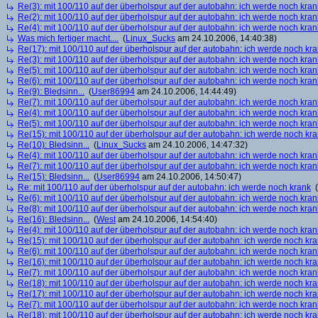
Re(3): mit 100/110 auf der überholspur auf der autobahn: ich werde noch kran
Re(2): mit 100/110 auf der überholspur auf der autobahn: ich werde noch kran
Re(4): mit 100/110 auf der überholspur auf der autobahn: ich werde noch kran
Was mich fertiger macht....
(
Linux_Sucks
am 24.10.2006, 14:40:38)
Re(17): mit 100/110 auf der überholspur auf der autobahn: ich werde noch kr
Re(3): mit 100/110 auf der überholspur auf der autobahn: ich werde noch kran
Re(5): mit 100/110 auf der überholspur auf der autobahn: ich werde noch kran
Re(6): mit 100/110 auf der überholspur auf der autobahn: ich werde noch kran
Re(9): Bledsinn...
(
User86994
am 24.10.2006, 14:44:49)
Re(7): mit 100/110 auf der überholspur auf der autobahn: ich werde noch kran
Re(4): mit 100/110 auf der überholspur auf der autobahn: ich werde noch kran
Re(5): mit 100/110 auf der überholspur auf der autobahn: ich werde noch kran
Re(15): mit 100/110 auf der überholspur auf der autobahn: ich werde noch kr
Re(10): Bledsinn...
(
Linux_Sucks
am 24.10.2006, 14:47:32)
Re(4): mit 100/110 auf der überholspur auf der autobahn: ich werde noch kran
Re(7): mit 100/110 auf der überholspur auf der autobahn: ich werde noch kran
Re(15): Bledsinn...
(
User86994
am 24.10.2006, 14:50:47)
Re: mit 100/110 auf der überholspur auf der autobahn: ich werde noch krank
(
Re(6): mit 100/110 auf der überholspur auf der autobahn: ich werde noch kran
Re(8): mit 100/110 auf der überholspur auf der autobahn: ich werde noch kran
Re(16): Bledsinn...
(
West
am 24.10.2006, 14:54:40)
Re(4): mit 100/110 auf der überholspur auf der autobahn: ich werde noch kran
Re(15): mit 100/110 auf der überholspur auf der autobahn: ich werde noch kr
Re(6): mit 100/110 auf der überholspur auf der autobahn: ich werde noch kran
Re(16): mit 100/110 auf der überholspur auf der autobahn: ich werde noch kr
Re(7): mit 100/110 auf der überholspur auf der autobahn: ich werde noch kran
Re(18): mit 100/110 auf der überholspur auf der autobahn: ich werde noch kr
Re(17): mit 100/110 auf der überholspur auf der autobahn: ich werde noch kr
Re(7): mit 100/110 auf der überholspur auf der autobahn: ich werde noch kran
Re(18): mit 100/110 auf der überholspur auf der autobahn: ich werde noch kr