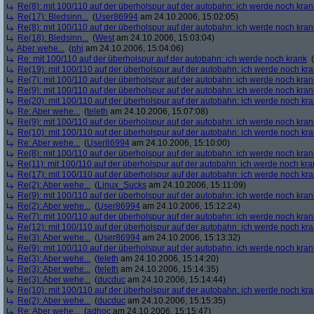
Re(8): mit 100/110 auf der überholspur auf der autobahn: ich werde noch kran
Re(17): Bledsinn...
(
User86994
am 24.10.2006, 15:02:05)
Re(8): mit 100/110 auf der überholspur auf der autobahn: ich werde noch kran
Re(18): Bledsinn...
(
West
am 24.10.2006, 15:03:04)
Aber wehe...
(
phj
am 24.10.2006, 15:04:06)
Re: mit 100/110 auf der überholspur auf der autobahn: ich werde noch krank
(
Re(19): mit 100/110 auf der überholspur auf der autobahn: ich werde noch kr
Re(7): mit 100/110 auf der überholspur auf der autobahn: ich werde noch kran
Re(9): mit 100/110 auf der überholspur auf der autobahn: ich werde noch kran
Re(20): mit 100/110 auf der überholspur auf der autobahn: ich werde noch kr
Re: Aber wehe...
(
teleth
am 24.10.2006, 15:07:08)
Re(9): mit 100/110 auf der überholspur auf der autobahn: ich werde noch kran
Re(10): mit 100/110 auf der überholspur auf der autobahn: ich werde noch kr
Re: Aber wehe...
(
User86994
am 24.10.2006, 15:10:00)
Re(8): mit 100/110 auf der überholspur auf der autobahn: ich werde noch kran
Re(11): mit 100/110 auf der überholspur auf der autobahn: ich werde noch kra
Re(17): mit 100/110 auf der überholspur auf der autobahn: ich werde noch kr
Re(2): Aber wehe...
(
Linux_Sucks
am 24.10.2006, 15:11:09)
Re(9): mit 100/110 auf der überholspur auf der autobahn: ich werde noch kran
Re(2): Aber wehe...
(
User86994
am 24.10.2006, 15:12:24)
Re(7): mit 100/110 auf der überholspur auf der autobahn: ich werde noch kran
Re(12): mit 100/110 auf der überholspur auf der autobahn: ich werde noch kr
Re(3): Aber wehe...
(
User86994
am 24.10.2006, 15:13:32)
Re(9): mit 100/110 auf der überholspur auf der autobahn: ich werde noch kran
Re(3): Aber wehe...
(
teleth
am 24.10.2006, 15:14:20)
Re(3): Aber wehe...
(
teleth
am 24.10.2006, 15:14:35)
Re(3): Aber wehe...
(
ducduc
am 24.10.2006, 15:14:44)
Re(10): mit 100/110 auf der überholspur auf der autobahn: ich werde noch kr
Re(2): Aber wehe...
(
ducduc
am 24.10.2006, 15:15:35)
Re: Aber wehe...
(
adhoc
am 24.10.2006, 15:15:47)