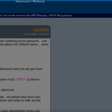
Impressum
|
Werbung
hn: ich werde noch krank (489 Beiträge, 14010 Mal gelesen)
User86994
24.10.2006, 12:41:35
ecke salzburg bozen gemacht... und
d rattern mit 100kmh dahin.... ohne
tlerweile kann ich die gar nicht
d dann noch
*TRÖT*
zu fahren
 abbremst...
bt... wo erklärt wird dass man
 will soller er bitte auf die
ine ware dabeihaben muss und