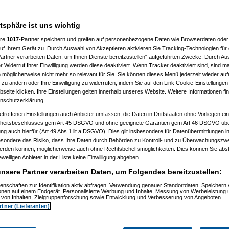
hr wegen einigen vollid***en zu
atsphäre ist uns wichtig
00 fahren kann, also mich enifach
ere
1017
-Partner speichern und greifen auf personenbezogene Daten wie Browserdaten oder 
rganisieren eine selbsthilfegruppe
f Ihrem Gerät zu. Durch Auswahl von Akzeptieren aktivieren Sie Tracking-Technologien für d
artner verarbeiten Daten, um Ihnen Dienste bereitzustellen“ aufgeführten Zwecke. Durch Aus
 Widerruf Ihrer Einwilligung werden diese deaktiviert. Wenn Tracker deaktiviert sind, sind m
 möglicherweise nicht mehr so relevant für Sie. Sie können dieses Menü jederzeit wieder auf
 zu ändern oder Ihre Einwilligung zu widerrufen, indem Sie auf den Link Cookie-Einstellunge
eite klicken. Ihre Einstellungen gelten innerhalb unseres Website. Weitere Informationen fin
nschutzerklärung.
etroffenen Einstellungen auch Anbieter umfassen, die Daten in Drittstaaten ohne Vorliegen ei
itsbeschlusses gem Art 45 DSGVO und ohne geeignete Garantien gem Art 46 DSGVO übermi
yangel
am 24.10.2006, 12:50:53)
gung auch hierfür (Art 49 Abs 1 lit a DSGVO). Dies gilt insbesondere für Datenübermittlungen i
Capri-Sonne
am 24.10.2006, 12:51:30)
esondere das Risiko, dass Ihre Daten durch Behörden zu Kontroll- und zu Überwachungsz
k
(
Marax
am 24.10.2006, 12:52:21)
werden können, möglicherweise auch ohne Rechtsbehelfsmöglichkeiten. Dies können Sie abst
k
(
Capri-Sonne
am 24.10.2006, 12:54:53)
eweiligen Anbieter in der Liste keine Einwilligung abgeben.
k
(
User86994
am 24.10.2006, 12:55:55)
Fly
am 24.10.2006, 12:58:27)
nsere Partner verarbeiten Daten, um Folgendes bereitzustellen:
bond007
am 24.10.2006, 13:02:36)
k
(
yangel
am 24.10.2006, 13:03:52)
enschaften zur Identifikation aktiv abfragen. Verwendung genauer Standortdaten. Speichern 
Oliver_nur echt mit 2 Kastratern und Daisy!
am 24.10.2006, 13:04:44)
ionen auf einem Endgerät. Personalisierte Werbung und Inhalte, Messung von Werbeleistung 
swaDDy
am 24.10.2006, 13:05:01)
von Inhalten, Zielgruppenforschung sowie Entwicklung und Verbesserung von Angeboten.
k
(
User86994
am 24.10.2006, 13:05:01)
rtner (Lieferanten)
k
(
User86994
am 24.10.2006, 13:06:47)
k
(
User86994
am 24.10.2006, 13:10:52)
k
(
psycho_on_tour
am 24.10.2006, 13:17:55)