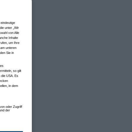
eindeutige
ie unter „Wir
wahl von Alle
anche Inhalte
rufen, um Ihre
n am unteren
den Sie in
nes
tteln, so gilt
n die USA. Es
wecken
ellen, in dem
von oder Zugriff
und der