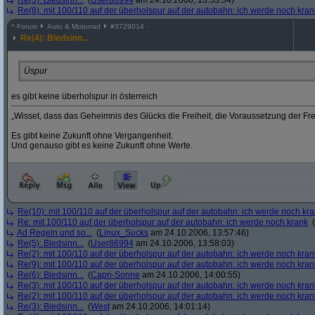
Re(3): Bledsinn...
(
User86994
am 24.10.2006, 13:53:54)
Re(8): mit 100/110 auf der überholspur auf der autobahn: ich werde noch kran
^
Forum
Auto & Motorrad
#
3729014
Re(4): Bledsinn...
Üspur
es gibt keine überholspur in österreich
„Wisset, dass das Geheimnis des Glücks die Freiheit, die Voraussetzung der Freih
Es gibt keine Zukunft ohne Vergangenheit.
Und genauso gibt es keine Zukunft ohne Werte.
Re(10): mit 100/110 auf der überholspur auf der autobahn: ich werde noch kr
Re: mit 100/110 auf der überholspur auf der autobahn: ich werde noch krank
(
Ad Regeln und so...
(
Linux_Sucks
am 24.10.2006, 13:57:46)
Re(5): Bledsinn...
(
User86994
am 24.10.2006, 13:58:03)
Re(2): mit 100/110 auf der überholspur auf der autobahn: ich werde noch kran
Re(9): mit 100/110 auf der überholspur auf der autobahn: ich werde noch kran
Re(6): Bledsinn...
(
Capri-Sonne
am 24.10.2006, 14:00:55)
Re(3): mit 100/110 auf der überholspur auf der autobahn: ich werde noch kran
Re(2): mit 100/110 auf der überholspur auf der autobahn: ich werde noch kran
Re(3): Bledsinn...
(
West
am 24.10.2006, 14:01:14)