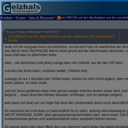
Geizhals
»
Forum
»
Auto & Motorrad
»
mit 100/110 auf der überholspur auf der autoba
^
Forum
Auto & Motorrad
#
3728747
mit 100/110 auf der überholspur auf der autobahn: ich werde noch
krank
leute ich bin langsam beim durchdrehen. vor kurzem hab ich wiedermal die str
wie üblich sind UNZÄHLIGE fahrer ohne grund auf der überholspur draussen, un
dass jetzt was zu überholen wäre.
oder... sie überholen (mit pkws) einige lkws mit 110kmh, wo der lkw 105 fahrt.
und das bei freier bahn, schönen wetter, 130kmh limit.
solange es nur 1 kanditat alle 100km wäre, würde ich mich nicht ärgern, aber mit
mehr zählen. so viele sinds.
und ich muss gestehen dass man genau wegen solchen leuten sauer wird, un
beginnt ... (man lässt den blinker drausen, lichthupe, sich im spiegel zeigen).
was dann (eh klar) nur zur folge hat dass der vordermann dann noch absichtlich
ich wünsche mir echt dass es bald endlich im tv, radio, zeitung eine kampagne gi
NICHT DRÄNGEL DARF, aber genausowenig behindern darf. wenn einer 100 fahren
bundesstrasse gehen und autobahnfahrer eben autobahn fahren lassen.
ich werde wohl oder übel öfters den zug nehmen (geht leider nur wenn ich ke