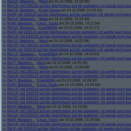
Re(12): Bledsinn...
(
West
am 24.10.2006, 14:18:35)
Re(13): mit 100/110 auf der überholspur auf der autobahn: ich werde noch kr
Re(13): Bledsinn...
(
Capri-Sonne
am 24.10.2006, 14:19:42)
Re(8): mit 100/110 auf der überholspur auf der autobahn: ich werde noch kran
Re(14): Bledsinn...
(
West
am 24.10.2006, 14:20:40)
Re(6): Bledsinn...
(
Linux_Sucks
am 24.10.2006, 14:21:54)
Re(11): Bledsinn...
(
User86994
am 24.10.2006, 14:22:27)
Re(9): mit 100/110 auf der überholspur auf der autobahn: ich werde noch kran
Re(13): mit 100/110 auf der überholspur auf der autobahn: ich werde noch kr
Re(12): Bledsinn...
(
West
am 24.10.2006, 14:23:39)
Re(10): mit 100/110 auf der überholspur auf der autobahn: ich werde noch kr
Re(9): mit 100/110 auf der überholspur auf der autobahn: ich werde noch kran
Re(13): Bledsinn...
(
User86994
am 24.10.2006, 14:24:54)
Re(11): mit 100/110 auf der überholspur auf der autobahn: ich werde noch kra
Re(7): Bledsinn...
(
West
am 24.10.2006, 14:25:29)
Re(14): Bledsinn...
(
West
am 24.10.2006, 14:26:09)
Re(12): mit 100/110 auf der überholspur auf der autobahn: ich werde noch kr
Re(14): mit 100/110 auf der überholspur auf der autobahn: ich werde noch kr
Re(7): Bledsinn...
(
User86994
am 24.10.2006, 14:28:42)
Re(8): Bledsinn...
(
Linux_Sucks
am 24.10.2006, 14:29:59)
Re(13): mit 100/110 auf der überholspur auf der autobahn: ich werde noch kr
Re(13): mit 100/110 auf der überholspur auf der autobahn: ich werde noch kr
Re(10): mit 100/110 auf der überholspur auf der autobahn: ich werde noch kr
Re(15): mit 100/110 auf der überholspur auf der autobahn: ich werde noch kr
Re(9): Bledsinn...
(
West
am 24.10.2006, 14:33:50)
Re(14): mit 100/110 auf der überholspur auf der autobahn: ich werde noch kr
Re(16): mit 100/110 auf der überholspur auf der autobahn: ich werde noch kr
Re(8): Bledsinn...
(
Linux_Sucks
am 24.10.2006, 14:35:56)
Re(14): mit 100/110 auf der überholspur auf der autobahn: ich werde noch kr
Re(3): mit 100/110 auf der überholspur auf der autobahn: ich werde noch kran