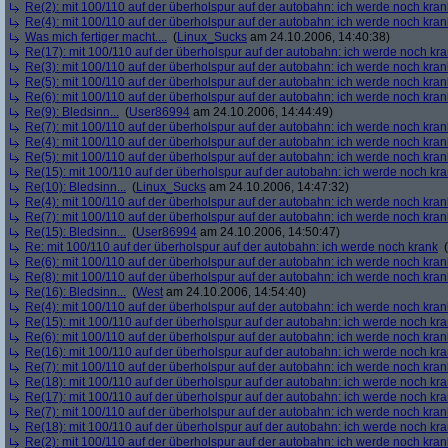
Re(2): mit 100/110 auf der überholspur auf der autobahn: ich werde noch kran
Re(4): mit 100/110 auf der überholspur auf der autobahn: ich werde noch kran
Was mich fertiger macht....
(
Linux_Sucks
am 24.10.2006, 14:40:38)
Re(17): mit 100/110 auf der überholspur auf der autobahn: ich werde noch kr
Re(3): mit 100/110 auf der überholspur auf der autobahn: ich werde noch kran
Re(5): mit 100/110 auf der überholspur auf der autobahn: ich werde noch kran
Re(6): mit 100/110 auf der überholspur auf der autobahn: ich werde noch kran
Re(9): Bledsinn...
(
User86994
am 24.10.2006, 14:44:49)
Re(7): mit 100/110 auf der überholspur auf der autobahn: ich werde noch kran
Re(4): mit 100/110 auf der überholspur auf der autobahn: ich werde noch kran
Re(5): mit 100/110 auf der überholspur auf der autobahn: ich werde noch kran
Re(15): mit 100/110 auf der überholspur auf der autobahn: ich werde noch kr
Re(10): Bledsinn...
(
Linux_Sucks
am 24.10.2006, 14:47:32)
Re(4): mit 100/110 auf der überholspur auf der autobahn: ich werde noch kran
Re(7): mit 100/110 auf der überholspur auf der autobahn: ich werde noch kran
Re(15): Bledsinn...
(
User86994
am 24.10.2006, 14:50:47)
Re: mit 100/110 auf der überholspur auf der autobahn: ich werde noch krank
(
Re(6): mit 100/110 auf der überholspur auf der autobahn: ich werde noch kran
Re(8): mit 100/110 auf der überholspur auf der autobahn: ich werde noch kran
Re(16): Bledsinn...
(
West
am 24.10.2006, 14:54:40)
Re(4): mit 100/110 auf der überholspur auf der autobahn: ich werde noch kran
Re(15): mit 100/110 auf der überholspur auf der autobahn: ich werde noch kr
Re(6): mit 100/110 auf der überholspur auf der autobahn: ich werde noch kran
Re(16): mit 100/110 auf der überholspur auf der autobahn: ich werde noch kr
Re(7): mit 100/110 auf der überholspur auf der autobahn: ich werde noch kran
Re(18): mit 100/110 auf der überholspur auf der autobahn: ich werde noch kr
Re(17): mit 100/110 auf der überholspur auf der autobahn: ich werde noch kr
Re(7): mit 100/110 auf der überholspur auf der autobahn: ich werde noch kran
Re(18): mit 100/110 auf der überholspur auf der autobahn: ich werde noch kr
Re(2): mit 100/110 auf der überholspur auf der autobahn: ich werde noch kran