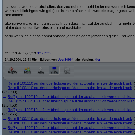
ich werde wohl oder übel öfters den zug nehmen (geht leider nur wenn ich ke
wenns zeitlich irgendwie geht). es ist mir einfach nicht wert ein magengeschwü
bekommen.
alternative wäre: mich damit abzufinden dass man auf der autobahn nur mehr 1
hinter dem ersten lkw reinstellen und nachfahren...
sorry wenn ich hier so dampf ablasse, aber vlt. gehts jemanden gleich und wir o
Ich hab was gegen
off topics
.
24.10.2006, 12:43 Uhr - Editiert von
User86994
, alte Version:
hier
Re: mit 100/110 auf der überholspur auf der autobahn: ich werde noch krank
(
Re: mit 100/110 auf der überholspur auf der autobahn: ich werde noch krank
(
12:51:30)
Re(2): mit 100/110 auf der überholspur auf der autobahn: ich werde noch kran
Re(3): mit 100/110 auf der überholspur auf der autobahn: ich werde noch kran
12:54:53)
Re(2): mit 100/110 auf der überholspur auf der autobahn: ich werde noch kran
12:55:55)
Re: mit 100/110 auf der überholspur auf der autobahn: ich werde noch krank
(
Re: mit 100/110 auf der überholspur auf der autobahn: ich werde noch krank
(
Re(3): mit 100/110 auf der überholspur auf der autobahn: ich werde noch kran
Re: mit 100/110 auf der überholspur auf der autobahn: ich werde noch krank
(