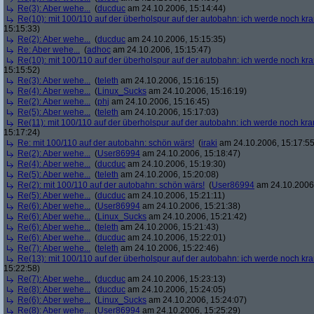
Re(3): Aber wehe...
(
ducduc
am 24.10.2006, 15:14:44)
Re(10): mit 100/110 auf der überholspur auf der autobahn: ich werde noch kr
15:15:33)
Re(2): Aber wehe...
(
ducduc
am 24.10.2006, 15:15:35)
Re: Aber wehe...
(
adhoc
am 24.10.2006, 15:15:47)
Re(10): mit 100/110 auf der überholspur auf der autobahn: ich werde noch kr
15:15:52)
Re(3): Aber wehe...
(
teleth
am 24.10.2006, 15:16:15)
Re(4): Aber wehe...
(
Linux_Sucks
am 24.10.2006, 15:16:19)
Re(2): Aber wehe...
(
phj
am 24.10.2006, 15:16:45)
Re(5): Aber wehe...
(
teleth
am 24.10.2006, 15:17:03)
Re(11): mit 100/110 auf der überholspur auf der autobahn: ich werde noch kra
15:17:24)
Re: mit 100/110 auf der autobahn: schön wärs!
(
iraki
am 24.10.2006, 15:17:55
Re(2): Aber wehe...
(
User86994
am 24.10.2006, 15:18:47)
Re(4): Aber wehe...
(
ducduc
am 24.10.2006, 15:19:30)
Re(5): Aber wehe...
(
teleth
am 24.10.2006, 15:20:08)
Re(2): mit 100/110 auf der autobahn: schön wärs!
(
User86994
am 24.10.2006,
Re(5): Aber wehe...
(
ducduc
am 24.10.2006, 15:21:11)
Re(6): Aber wehe...
(
User86994
am 24.10.2006, 15:21:38)
Re(6): Aber wehe...
(
Linux_Sucks
am 24.10.2006, 15:21:42)
Re(6): Aber wehe...
(
teleth
am 24.10.2006, 15:21:43)
Re(6): Aber wehe...
(
ducduc
am 24.10.2006, 15:22:01)
Re(7): Aber wehe...
(
teleth
am 24.10.2006, 15:22:46)
Re(13): mit 100/110 auf der überholspur auf der autobahn: ich werde noch kr
15:22:58)
Re(7): Aber wehe...
(
ducduc
am 24.10.2006, 15:23:13)
Re(8): Aber wehe...
(
ducduc
am 24.10.2006, 15:24:05)
Re(6): Aber wehe...
(
Linux_Sucks
am 24.10.2006, 15:24:07)
Re(8): Aber wehe...
(
User86994
am 24.10.2006, 15:25:29)