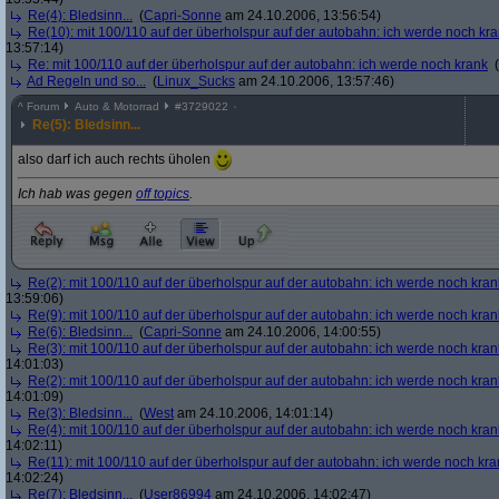
Re(4): Bledsinn...
(
Capri-Sonne
am 24.10.2006, 13:56:54)
Re(10): mit 100/110 auf der überholspur auf der autobahn: ich werde noch kr
13:57:14)
Re: mit 100/110 auf der überholspur auf der autobahn: ich werde noch krank
(
Ad Regeln und so...
(
Linux_Sucks
am 24.10.2006, 13:57:46)
^
Forum
Auto & Motorrad
#
3729022
Re(5): Bledsinn...
also darf ich auch rechts üholen
Ich hab was gegen
off topics
.
Re(2): mit 100/110 auf der überholspur auf der autobahn: ich werde noch kran
13:59:06)
Re(9): mit 100/110 auf der überholspur auf der autobahn: ich werde noch kran
Re(6): Bledsinn...
(
Capri-Sonne
am 24.10.2006, 14:00:55)
Re(3): mit 100/110 auf der überholspur auf der autobahn: ich werde noch kran
14:01:03)
Re(2): mit 100/110 auf der überholspur auf der autobahn: ich werde noch kran
14:01:09)
Re(3): Bledsinn...
(
West
am 24.10.2006, 14:01:14)
Re(4): mit 100/110 auf der überholspur auf der autobahn: ich werde noch kran
14:02:11)
Re(11): mit 100/110 auf der überholspur auf der autobahn: ich werde noch kra
14:02:24)
Re(7): Bledsinn...
(
User86994
am 24.10.2006, 14:02:47)