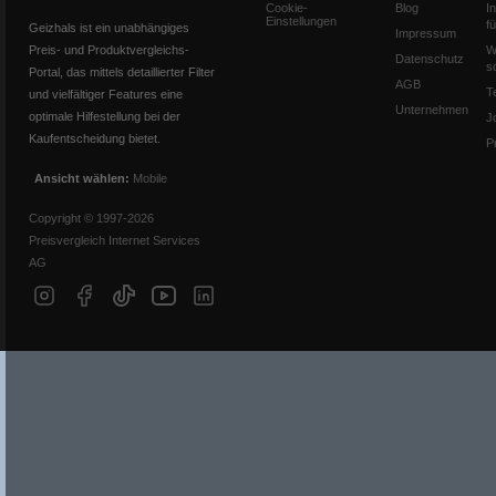
Cookie-
Blog
I
Einstellungen
f
Geizhals ist ein unabhängiges
Impressum
Preis- und Produktvergleichs-
W
Datenschutz
s
Portal, das mittels detaillierter Filter
AGB
T
und vielfältiger Features eine
Unternehmen
optimale Hilfestellung bei der
J
Kaufentscheidung bietet.
P
Ansicht wählen:
Mobile
Copyright © 1997-2026
Preisvergleich Internet Services
AG