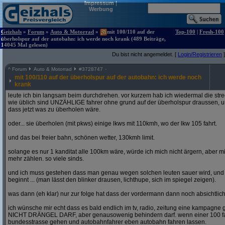
Impressum
|
Werbung
Geizhals
»
Forum
»
Auto & Motorrad
»
mit 100/110 auf der
Top-100
|
Fresh-100
überholspur auf der autobahn: ich werde noch krank (489 Beiträge,
14045 Mal gelesen)
Du bist nicht angemeldet. [
Login/Registrieren
]
^
Forum
Auto & Motorrad
#
3728747
mit 100/110 auf der überholspur auf der autobahn: ich werde noch
krank
leute ich bin langsam beim durchdrehen. vor kurzem hab ich wiedermal die str
wie üblich sind UNZÄHLIGE fahrer ohne grund auf der überholspur draussen, un
dass jetzt was zu überholen wäre.
oder... sie überholen (mit pkws) einige lkws mit 110kmh, wo der lkw 105 fahrt.
und das bei freier bahn, schönen wetter, 130kmh limit.
solange es nur 1 kanditat alle 100km wäre, würde ich mich nicht ärgern, aber mit
mehr zählen. so viele sinds.
und ich muss gestehen dass man genau wegen solchen leuten sauer wird, un
beginnt ... (man lässt den blinker drausen, lichthupe, sich im spiegel zeigen).
was dann (eh klar) nur zur folge hat dass der vordermann dann noch absichtlich
ich wünsche mir echt dass es bald endlich im tv, radio, zeitung eine kampagne gi
NICHT DRÄNGEL DARF, aber genausowenig behindern darf. wenn einer 100 fahren
bundesstrasse gehen und autobahnfahrer eben autobahn fahren lassen.