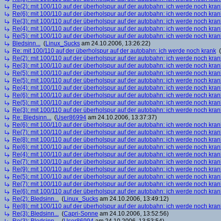
Re(2): mit 100/110 auf der überholspur auf der autobahn: ich werde noch kran
Re(6): mit 100/110 auf der überholspur auf der autobahn: ich werde noch kran
Re(3): mit 100/110 auf der überholspur auf der autobahn: ich werde noch kran
Re(4): mit 100/110 auf der überholspur auf der autobahn: ich werde noch kran
Re(5): mit 100/110 auf der überholspur auf der autobahn: ich werde noch kran
Bledsinn...
(
Linux_Sucks
am 24.10.2006, 13:26:22)
Re: mit 100/110 auf der überholspur auf der autobahn: ich werde noch krank
(
Re(2): mit 100/110 auf der überholspur auf der autobahn: ich werde noch kran
Re(3): mit 100/110 auf der überholspur auf der autobahn: ich werde noch kran
Re(5): mit 100/110 auf der überholspur auf der autobahn: ich werde noch kran
Re(5): mit 100/110 auf der überholspur auf der autobahn: ich werde noch kran
Re(4): mit 100/110 auf der überholspur auf der autobahn: ich werde noch kran
Re(6): mit 100/110 auf der überholspur auf der autobahn: ich werde noch kran
Re(5): mit 100/110 auf der überholspur auf der autobahn: ich werde noch kran
Re(3): mit 100/110 auf der überholspur auf der autobahn: ich werde noch kran
Re: Bledsinn...
(
User86994
am 24.10.2006, 13:37:37)
Re(6): mit 100/110 auf der überholspur auf der autobahn: ich werde noch kran
Re(7): mit 100/110 auf der überholspur auf der autobahn: ich werde noch kran
Re(8): mit 100/110 auf der überholspur auf der autobahn: ich werde noch kran
Re(6): mit 100/110 auf der überholspur auf der autobahn: ich werde noch kran
Re(4): mit 100/110 auf der überholspur auf der autobahn: ich werde noch kran
Re(7): mit 100/110 auf der überholspur auf der autobahn: ich werde noch kran
Re(9): mit 100/110 auf der überholspur auf der autobahn: ich werde noch kran
Re(5): mit 100/110 auf der überholspur auf der autobahn: ich werde noch kran
Re(7): mit 100/110 auf der überholspur auf der autobahn: ich werde noch kran
Re(6): mit 100/110 auf der überholspur auf der autobahn: ich werde noch kran
Re(2): Bledsinn...
(
Linux_Sucks
am 24.10.2006, 13:49:12)
Re(8): mit 100/110 auf der überholspur auf der autobahn: ich werde noch kran
Re(3): Bledsinn...
(
Capri-Sonne
am 24.10.2006, 13:52:56)