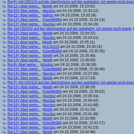
Re(4): mit 100/110 auf der überholspur auf der autobahn: ich werde noch kran
Re(11): Aber wehe...
(
teleth
am 24.10.2006, 15:33:02)
Re(10): Aber wehe...
(
ducduc
am 24.10.2006, 15:33:12)
Re(11): Aber wehe...
(
adhoc
am 24.10.2006, 15:33:38)
Re(12): Aber wehe...
(
User86994
am 24.10.2006, 15:34:14)
Re(12): Aber wehe...
(
ducduc
am 24.10.2006, 15:34:18)
Re: mit 100/110 auf der überholspur auf der autobahn: ich werde noch krank
(
Re(12): Aber wehe...
(
teleth
am 24.10.2006, 15:34:22)
Re(13): Aber wehe...
(
ducduc
am 24.10.2006, 15:34:51)
Re(11): Aber wehe...
(
teleth
am 24.10.2006, 15:35:11)
Re(13): Aber wehe...
(
w114/115
am 24.10.2006, 15:35:15)
Re(13): Aber wehe...
(
User86994
am 24.10.2006, 15:35:35)
Re(14): Aber wehe...
(
teleth
am 24.10.2006, 15:35:48)
Re(13): Aber wehe...
(
teleth
am 24.10.2006, 15:36:09)
Re(9): Aber wehe...
(
ducduc
am 24.10.2006, 15:36:28)
Re(15): Aber wehe...
(
User86994
am 24.10.2006, 15:36:49)
Re(14): Aber wehe...
(
ducduc
am 24.10.2006, 15:37:00)
Re(16): Aber wehe...
(
teleth
am 24.10.2006, 15:37:33)
Re(2): mit 100/110 auf der überholspur auf der autobahn: ich werde noch kran
Re(15): Aber wehe...
(
teleth
am 24.10.2006, 15:38:18)
Re(15): Aber wehe...
(
User86994
am 24.10.2006, 15:39:02)
Re(14): Aber wehe...
(
ducduc
am 24.10.2006, 15:39:34)
Re(15): Aber wehe...
(
ducduc
am 24.10.2006, 15:40:42)
Re(16): Aber wehe...
(
ducduc
am 24.10.2006, 15:41:09)
Re(15): Aber wehe...
(
teleth
am 24.10.2006, 15:41:24)
Re(16): Aber wehe...
(
ducduc
am 24.10.2006, 15:41:48)
Re(16): Aber wehe...
(
teleth
am 24.10.2006, 15:42:09)
Re(15): Aber wehe...
(
User86994
am 24.10.2006, 15:42:17)
Re(16): Aber wehe...
(
ducduc
am 24.10.2006, 15:42:23)
Re(17): Aber wehe...
(
teleth
am 24.10.2006, 15:42:48)