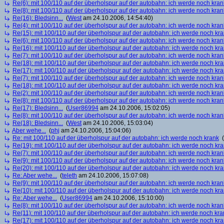
Re(6): mit 100/110 auf der überholspur auf der autobahn: ich werde noch kran
Re(8): mit 100/110 auf der überholspur auf der autobahn: ich werde noch kran
Re(16): Bledsinn...
(
West
am 24.10.2006, 14:54:40)
Re(4): mit 100/110 auf der überholspur auf der autobahn: ich werde noch kran
Re(15): mit 100/110 auf der überholspur auf der autobahn: ich werde noch kr
Re(6): mit 100/110 auf der überholspur auf der autobahn: ich werde noch kran
Re(16): mit 100/110 auf der überholspur auf der autobahn: ich werde noch kr
Re(7): mit 100/110 auf der überholspur auf der autobahn: ich werde noch kran
Re(18): mit 100/110 auf der überholspur auf der autobahn: ich werde noch kr
Re(17): mit 100/110 auf der überholspur auf der autobahn: ich werde noch kr
Re(7): mit 100/110 auf der überholspur auf der autobahn: ich werde noch kran
Re(18): mit 100/110 auf der überholspur auf der autobahn: ich werde noch kr
Re(2): mit 100/110 auf der überholspur auf der autobahn: ich werde noch kran
Re(8): mit 100/110 auf der überholspur auf der autobahn: ich werde noch kran
Re(17): Bledsinn...
(
User86994
am 24.10.2006, 15:02:05)
Re(8): mit 100/110 auf der überholspur auf der autobahn: ich werde noch kran
Re(18): Bledsinn...
(
West
am 24.10.2006, 15:03:04)
Aber wehe...
(
phj
am 24.10.2006, 15:04:06)
Re: mit 100/110 auf der überholspur auf der autobahn: ich werde noch krank
(
Re(19): mit 100/110 auf der überholspur auf der autobahn: ich werde noch kr
Re(7): mit 100/110 auf der überholspur auf der autobahn: ich werde noch kran
Re(9): mit 100/110 auf der überholspur auf der autobahn: ich werde noch kran
Re(20): mit 100/110 auf der überholspur auf der autobahn: ich werde noch kr
Re: Aber wehe...
(
teleth
am 24.10.2006, 15:07:08)
Re(9): mit 100/110 auf der überholspur auf der autobahn: ich werde noch kran
Re(10): mit 100/110 auf der überholspur auf der autobahn: ich werde noch kr
Re: Aber wehe...
(
User86994
am 24.10.2006, 15:10:00)
Re(8): mit 100/110 auf der überholspur auf der autobahn: ich werde noch kran
Re(11): mit 100/110 auf der überholspur auf der autobahn: ich werde noch kra
Re(17): mit 100/110 auf der überholspur auf der autobahn: ich werde noch kr