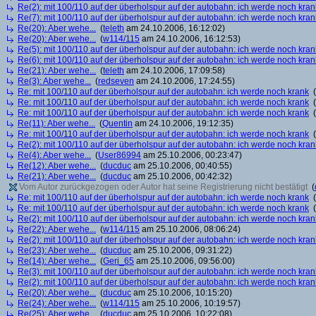
Re(2): mit 100/110 auf der überholspur auf der autobahn: ich werde noch kran
Re(7): mit 100/110 auf der überholspur auf der autobahn: ich werde noch kran
Re(20): Aber wehe...
(
teleth
am 24.10.2006, 16:12:02)
Re(20): Aber wehe...
(
w114/115
am 24.10.2006, 16:12:53)
Re(5): mit 100/110 auf der überholspur auf der autobahn: ich werde noch kran
Re(6): mit 100/110 auf der überholspur auf der autobahn: ich werde noch kran
Re(21): Aber wehe...
(
teleth
am 24.10.2006, 17:09:58)
Re(3): Aber wehe...
(
redseven
am 24.10.2006, 17:24:55)
Re: mit 100/110 auf der überholspur auf der autobahn: ich werde noch krank
(
Re: mit 100/110 auf der überholspur auf der autobahn: ich werde noch krank
(
Re: mit 100/110 auf der überholspur auf der autobahn: ich werde noch krank
(
Re(11): Aber wehe...
(
Quentin
am 24.10.2006, 19:12:35)
Re: mit 100/110 auf der überholspur auf der autobahn: ich werde noch krank
(
Re(2): mit 100/110 auf der überholspur auf der autobahn: ich werde noch kran
Re(4): Aber wehe...
(
User86994
am 25.10.2006, 00:23:47)
Re(12): Aber wehe...
(
ducduc
am 25.10.2006, 00:40:55)
Re(21): Aber wehe...
(
ducduc
am 25.10.2006, 00:42:32)
Vom Autor zurückgezogen oder Autor hat seine Registrierung nicht bestätigt
(
Re: mit 100/110 auf der überholspur auf der autobahn: ich werde noch krank
(
Re: mit 100/110 auf der überholspur auf der autobahn: ich werde noch krank
(
Re(2): mit 100/110 auf der überholspur auf der autobahn: ich werde noch kran
Re(22): Aber wehe...
(
w114/115
am 25.10.2006, 08:06:24)
Re(2): mit 100/110 auf der überholspur auf der autobahn: ich werde noch kran
Re(23): Aber wehe...
(
ducduc
am 25.10.2006, 09:31:22)
Re(14): Aber wehe...
(
Geri_65
am 25.10.2006, 09:56:00)
Re(3): mit 100/110 auf der überholspur auf der autobahn: ich werde noch kran
Re(2): mit 100/110 auf der überholspur auf der autobahn: ich werde noch kran
Re(20): Aber wehe...
(
ducduc
am 25.10.2006, 10:15:20)
Re(24): Aber wehe...
(
w114/115
am 25.10.2006, 10:19:57)
Re(25): Aber wehe...
(
ducduc
am 25.10.2006, 10:22:08)