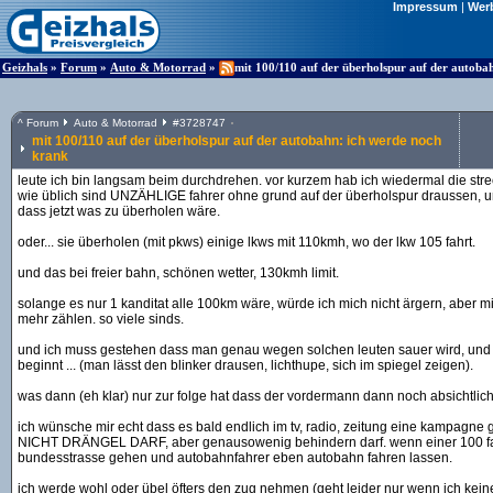
Impressum
|
Wer
Geizhals
»
Forum
»
Auto & Motorrad
»
mit 100/110 auf der überholspur auf der autoba
^
Forum
Auto & Motorrad
#
3728747
mit 100/110 auf der überholspur auf der autobahn: ich werde noch
krank
leute ich bin langsam beim durchdrehen. vor kurzem hab ich wiedermal die str
wie üblich sind UNZÄHLIGE fahrer ohne grund auf der überholspur draussen, un
dass jetzt was zu überholen wäre.
oder... sie überholen (mit pkws) einige lkws mit 110kmh, wo der lkw 105 fahrt.
und das bei freier bahn, schönen wetter, 130kmh limit.
solange es nur 1 kanditat alle 100km wäre, würde ich mich nicht ärgern, aber mit
mehr zählen. so viele sinds.
und ich muss gestehen dass man genau wegen solchen leuten sauer wird, un
beginnt ... (man lässt den blinker drausen, lichthupe, sich im spiegel zeigen).
was dann (eh klar) nur zur folge hat dass der vordermann dann noch absichtlich
ich wünsche mir echt dass es bald endlich im tv, radio, zeitung eine kampagne gi
NICHT DRÄNGEL DARF, aber genausowenig behindern darf. wenn einer 100 fahren
bundesstrasse gehen und autobahnfahrer eben autobahn fahren lassen.
ich werde wohl oder übel öfters den zug nehmen (geht leider nur wenn ich ke