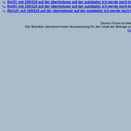
Re(2): mit 100/110 auf der überholspur auf der autobahn: ich werde noch k
Re(6): mit 100/110 auf der überholspur auf der autobahn: ich werde noch k
Re(12): mit 100/110 auf der überholspur auf der autobahn: ich werde noch
Dieses Forum ist eine
Der Betreiber übernimmt keine Verantwortung für den Inhalt der Beiträge u
Da