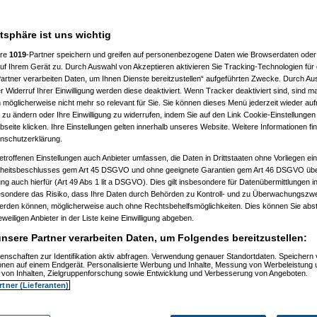
hr wegen einigen vollid***en zu
atsphäre ist uns wichtig
00 fahren kann, also mich enifach
ere
1019
-Partner speichern und greifen auf personenbezogene Daten wie Browserdaten oder 
rganisieren eine selbsthilfegruppe
f Ihrem Gerät zu. Durch Auswahl von Akzeptieren aktivieren Sie Tracking-Technologien für d
artner verarbeiten Daten, um Ihnen Dienste bereitzustellen“ aufgeführten Zwecke. Durch Aus
 Widerruf Ihrer Einwilligung werden diese deaktiviert. Wenn Tracker deaktiviert sind, sind m
 möglicherweise nicht mehr so relevant für Sie. Sie können dieses Menü jederzeit wieder auf
 zu ändern oder Ihre Einwilligung zu widerrufen, indem Sie auf den Link Cookie-Einstellunge
eite klicken. Ihre Einstellungen gelten innerhalb unseres Website. Weitere Informationen fin
nschutzerklärung.
etroffenen Einstellungen auch Anbieter umfassen, die Daten in Drittstaaten ohne Vorliegen ei
itsbeschlusses gem Art 45 DSGVO und ohne geeignete Garantien gem Art 46 DSGVO übermi
yangel
am 24.10.2006, 12:50:53)
gung auch hierfür (Art 49 Abs 1 lit a DSGVO). Dies gilt insbesondere für Datenübermittlungen i
Capri-Sonne
am 24.10.2006, 12:51:30)
esondere das Risiko, dass Ihre Daten durch Behörden zu Kontroll- und zu Überwachungsz
k
(
Marax
am 24.10.2006, 12:52:21)
werden können, möglicherweise auch ohne Rechtsbehelfsmöglichkeiten. Dies können Sie abst
k
(
Capri-Sonne
am 24.10.2006, 12:54:53)
eweiligen Anbieter in der Liste keine Einwilligung abgeben.
k
(
User86994
am 24.10.2006, 12:55:55)
Fly
am 24.10.2006, 12:58:27)
nsere Partner verarbeiten Daten, um Folgendes bereitzustellen:
bond007
am 24.10.2006, 13:02:36)
k
(
yangel
am 24.10.2006, 13:03:52)
enschaften zur Identifikation aktiv abfragen. Verwendung genauer Standortdaten. Speichern 
Oliver_nur echt mit 2 Kastratern und Daisy!
am 24.10.2006, 13:04:44)
ionen auf einem Endgerät. Personalisierte Werbung und Inhalte, Messung von Werbeleistung 
swaDDy
am 24.10.2006, 13:05:01)
von Inhalten, Zielgruppenforschung sowie Entwicklung und Verbesserung von Angeboten.
k
(
User86994
am 24.10.2006, 13:05:01)
rtner (Lieferanten)
k
(
User86994
am 24.10.2006, 13:06:47)
k
(
User86994
am 24.10.2006, 13:10:52)
k
(
psycho_on_tour
am 24.10.2006, 13:17:55)