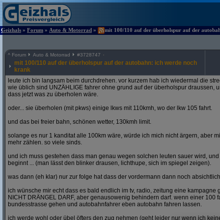
Geizhals
»
Forum
»
Auto & Motorrad
»
mit 100/110 auf der überholspur auf der autoba
^
Forum
Auto & Motorrad
#
3728747
mit 100/110 auf der überholspur auf der autobahn: ich werde noch
krank
leute ich bin langsam beim durchdrehen. vor kurzem hab ich wiedermal die str
wie üblich sind UNZÄHLIGE fahrer ohne grund auf der überholspur draussen, un
dass jetzt was zu überholen wäre.
oder... sie überholen (mit pkws) einige lkws mit 110kmh, wo der lkw 105 fahrt.
und das bei freier bahn, schönen wetter, 130kmh limit.
solange es nur 1 kanditat alle 100km wäre, würde ich mich nicht ärgern, aber mit
mehr zählen. so viele sinds.
und ich muss gestehen dass man genau wegen solchen leuten sauer wird, un
beginnt ... (man lässt den blinker drausen, lichthupe, sich im spiegel zeigen).
was dann (eh klar) nur zur folge hat dass der vordermann dann noch absichtlich
ich wünsche mir echt dass es bald endlich im tv, radio, zeitung eine kampagne gi
NICHT DRÄNGEL DARF, aber genausowenig behindern darf. wenn einer 100 fahren
bundesstrasse gehen und autobahnfahrer eben autobahn fahren lassen.
ich werde wohl oder übel öfters den zug nehmen (geht leider nur wenn ich ke