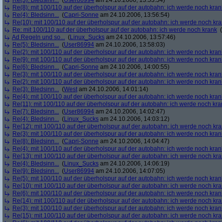
Re(3): Bledsinn...
(
User86994
am 24.10.2006, 13:53:54)
Re(8): mit 100/110 auf der überholspur auf der autobahn: ich werde noch kran
Re(4): Bledsinn...
(
Capri-Sonne
am 24.10.2006, 13:56:54)
Re(10): mit 100/110 auf der überholspur auf der autobahn: ich werde noch kr
Re: mit 100/110 auf der überholspur auf der autobahn: ich werde noch krank
(
Ad Regeln und so...
(
Linux_Sucks
am 24.10.2006, 13:57:46)
Re(5): Bledsinn...
(
User86994
am 24.10.2006, 13:58:03)
Re(2): mit 100/110 auf der überholspur auf der autobahn: ich werde noch kran
Re(9): mit 100/110 auf der überholspur auf der autobahn: ich werde noch kran
Re(6): Bledsinn...
(
Capri-Sonne
am 24.10.2006, 14:00:55)
Re(3): mit 100/110 auf der überholspur auf der autobahn: ich werde noch kran
Re(2): mit 100/110 auf der überholspur auf der autobahn: ich werde noch kran
Re(3): Bledsinn...
(
West
am 24.10.2006, 14:01:14)
Re(4): mit 100/110 auf der überholspur auf der autobahn: ich werde noch kran
Re(11): mit 100/110 auf der überholspur auf der autobahn: ich werde noch kra
Re(7): Bledsinn...
(
User86994
am 24.10.2006, 14:02:47)
Re(4): Bledsinn...
(
Linux_Sucks
am 24.10.2006, 14:03:12)
Re(12): mit 100/110 auf der überholspur auf der autobahn: ich werde noch kr
Re(3): mit 100/110 auf der überholspur auf der autobahn: ich werde noch kran
Re(8): Bledsinn...
(
Capri-Sonne
am 24.10.2006, 14:04:47)
Re(4): mit 100/110 auf der überholspur auf der autobahn: ich werde noch kran
Re(13): mit 100/110 auf der überholspur auf der autobahn: ich werde noch kr
Re(4): Bledsinn...
(
Linux_Sucks
am 24.10.2006, 14:06:19)
Re(9): Bledsinn...
(
User86994
am 24.10.2006, 14:07:05)
Re(5): mit 100/110 auf der überholspur auf der autobahn: ich werde noch kran
Re(10): mit 100/110 auf der überholspur auf der autobahn: ich werde noch kr
Re(6): mit 100/110 auf der überholspur auf der autobahn: ich werde noch kran
Re(14): mit 100/110 auf der überholspur auf der autobahn: ich werde noch kr
Re(3): mit 100/110 auf der überholspur auf der autobahn: ich werde noch kran
Re(15): mit 100/110 auf der überholspur auf der autobahn: ich werde noch kr