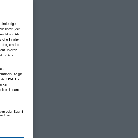
eindeutige
ie unter „Wir
wahl von Alle
anche Inhalte
rufen, um Ihre
n am unteren
den Sie in
nes
tteln, so gilt
n die USA. Es
wecken
ellen, in dem
von oder Zugriff
und der