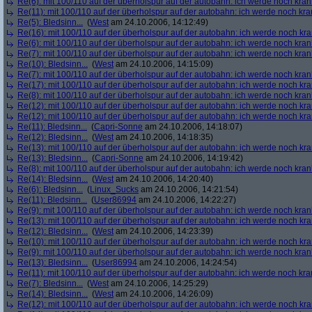
Re(6): mit 100/110 auf der überholspur auf der autobahn: ich werde noch kran
Re(11): mit 100/110 auf der überholspur auf der autobahn: ich werde noch kra
Re(5): Bledsinn...
(
West
am 24.10.2006, 14:12:49)
Re(16): mit 100/110 auf der überholspur auf der autobahn: ich werde noch kr
Re(6): mit 100/110 auf der überholspur auf der autobahn: ich werde noch kran
Re(7): mit 100/110 auf der überholspur auf der autobahn: ich werde noch kran
Re(10): Bledsinn...
(
West
am 24.10.2006, 14:15:09)
Re(7): mit 100/110 auf der überholspur auf der autobahn: ich werde noch kran
Re(17): mit 100/110 auf der überholspur auf der autobahn: ich werde noch kr
Re(8): mit 100/110 auf der überholspur auf der autobahn: ich werde noch kran
Re(12): mit 100/110 auf der überholspur auf der autobahn: ich werde noch kr
Re(12): mit 100/110 auf der überholspur auf der autobahn: ich werde noch kr
Re(11): Bledsinn...
(
Capri-Sonne
am 24.10.2006, 14:18:07)
Re(12): Bledsinn...
(
West
am 24.10.2006, 14:18:35)
Re(13): mit 100/110 auf der überholspur auf der autobahn: ich werde noch kr
Re(13): Bledsinn...
(
Capri-Sonne
am 24.10.2006, 14:19:42)
Re(8): mit 100/110 auf der überholspur auf der autobahn: ich werde noch kran
Re(14): Bledsinn...
(
West
am 24.10.2006, 14:20:40)
Re(6): Bledsinn...
(
Linux_Sucks
am 24.10.2006, 14:21:54)
Re(11): Bledsinn...
(
User86994
am 24.10.2006, 14:22:27)
Re(9): mit 100/110 auf der überholspur auf der autobahn: ich werde noch kran
Re(13): mit 100/110 auf der überholspur auf der autobahn: ich werde noch kr
Re(12): Bledsinn...
(
West
am 24.10.2006, 14:23:39)
Re(10): mit 100/110 auf der überholspur auf der autobahn: ich werde noch kr
Re(9): mit 100/110 auf der überholspur auf der autobahn: ich werde noch kran
Re(13): Bledsinn...
(
User86994
am 24.10.2006, 14:24:54)
Re(11): mit 100/110 auf der überholspur auf der autobahn: ich werde noch kra
Re(7): Bledsinn...
(
West
am 24.10.2006, 14:25:29)
Re(14): Bledsinn...
(
West
am 24.10.2006, 14:26:09)
Re(12): mit 100/110 auf der überholspur auf der autobahn: ich werde noch kr