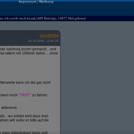
Impressum
|
Werbung
hn: ich werde noch krank (489 Beiträge, 14077 Mal gelesen)
User86994
24.10.2006, 12:41:35
ecke salzburg bozen gemacht... und
d rattern mit 100kmh dahin.... ohne
tlerweile kann ich die gar nicht
d dann noch
*TRÖT*
zu fahren
 abbremst...
bt... wo erklärt wird dass man
 will soller er bitte auf die
ine ware dabeihaben muss und