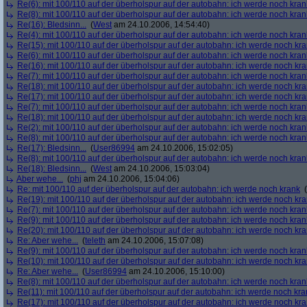
Re(6): mit 100/110 auf der überholspur auf der autobahn: ich werde noch kran
Re(8): mit 100/110 auf der überholspur auf der autobahn: ich werde noch kran
Re(16): Bledsinn...
(
West
am 24.10.2006, 14:54:40)
Re(4): mit 100/110 auf der überholspur auf der autobahn: ich werde noch kran
Re(15): mit 100/110 auf der überholspur auf der autobahn: ich werde noch kr
Re(6): mit 100/110 auf der überholspur auf der autobahn: ich werde noch kran
Re(16): mit 100/110 auf der überholspur auf der autobahn: ich werde noch kr
Re(7): mit 100/110 auf der überholspur auf der autobahn: ich werde noch kran
Re(18): mit 100/110 auf der überholspur auf der autobahn: ich werde noch kr
Re(17): mit 100/110 auf der überholspur auf der autobahn: ich werde noch kr
Re(7): mit 100/110 auf der überholspur auf der autobahn: ich werde noch kran
Re(18): mit 100/110 auf der überholspur auf der autobahn: ich werde noch kr
Re(2): mit 100/110 auf der überholspur auf der autobahn: ich werde noch kran
Re(8): mit 100/110 auf der überholspur auf der autobahn: ich werde noch kran
Re(17): Bledsinn...
(
User86994
am 24.10.2006, 15:02:05)
Re(8): mit 100/110 auf der überholspur auf der autobahn: ich werde noch kran
Re(18): Bledsinn...
(
West
am 24.10.2006, 15:03:04)
Aber wehe...
(
phj
am 24.10.2006, 15:04:06)
Re: mit 100/110 auf der überholspur auf der autobahn: ich werde noch krank
(
Re(19): mit 100/110 auf der überholspur auf der autobahn: ich werde noch kr
Re(7): mit 100/110 auf der überholspur auf der autobahn: ich werde noch kran
Re(9): mit 100/110 auf der überholspur auf der autobahn: ich werde noch kran
Re(20): mit 100/110 auf der überholspur auf der autobahn: ich werde noch kr
Re: Aber wehe...
(
teleth
am 24.10.2006, 15:07:08)
Re(9): mit 100/110 auf der überholspur auf der autobahn: ich werde noch kran
Re(10): mit 100/110 auf der überholspur auf der autobahn: ich werde noch kr
Re: Aber wehe...
(
User86994
am 24.10.2006, 15:10:00)
Re(8): mit 100/110 auf der überholspur auf der autobahn: ich werde noch kran
Re(11): mit 100/110 auf der überholspur auf der autobahn: ich werde noch kra
Re(17): mit 100/110 auf der überholspur auf der autobahn: ich werde noch kr