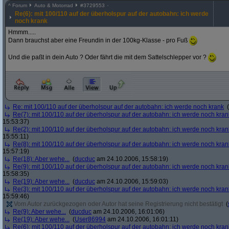
^
Forum
Auto & Motorrad
#
3729553
Re(6): mit 100/110 auf der überholspur auf der autobahn: ich werde
noch krank
Hmmm.....
Dann brauchst aber eine Freundin in der 100kg-Klasse - pro Fuß
Und die paßt in dein Auto ? Oder fährt die mit dem Sattelschlepper vor ?
Re: mit 100/110 auf der überholspur auf der autobahn: ich werde noch krank
(
Re(7): mit 100/110 auf der überholspur auf der autobahn: ich werde noch kran
15:53:37)
Re(2): mit 100/110 auf der überholspur auf der autobahn: ich werde noch kran
15:55:11)
Re(8): mit 100/110 auf der überholspur auf der autobahn: ich werde noch kran
15:57:19)
Re(18): Aber wehe...
(
ducduc
am 24.10.2006, 15:58:19)
Re(9): mit 100/110 auf der überholspur auf der autobahn: ich werde noch kran
15:58:35)
Re(19): Aber wehe...
(
ducduc
am 24.10.2006, 15:59:03)
Re(3): mit 100/110 auf der überholspur auf der autobahn: ich werde noch kran
15:59:46)
Vom Autor zurückgezogen oder Autor hat seine Registrierung nicht bestätigt
(
Re(9): Aber wehe...
(
ducduc
am 24.10.2006, 16:01:06)
Re(19): Aber wehe...
(
User86994
am 24.10.2006, 16:01:11)
Re(6): mit 100/110 auf der überholspur auf der autobahn: ich werde noch kran