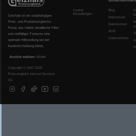
Unternehme
Cookie-
Blog
I
Einstellungen
f
Geizhals ist ein unabhängiges
Impressum
Preis- und Produktvergleichs-
W
Datenschutz
s
Portal, das mittels detaillierter Filter
AGB
T
und vielfältiger Features eine
Unternehmen
optimale Hilfestellung bei der
J
Kaufentscheidung bietet.
P
Ansicht wählen:
Mobile
Copyright © 1997-2026
Preisvergleich Internet Services
AG