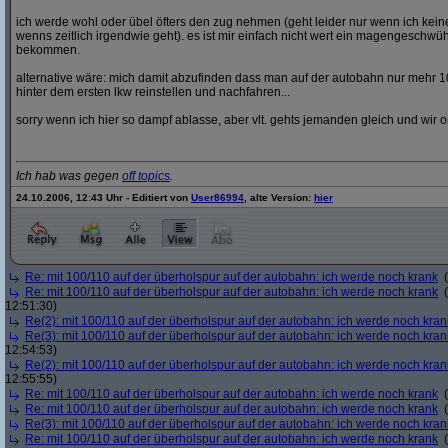
ich werde wohl oder übel öfters den zug nehmen (geht leider nur wenn ich ke
wenns zeitlich irgendwie geht). es ist mir einfach nicht wert ein magengeschwü
bekommen.
alternative wäre: mich damit abzufinden dass man auf der autobahn nur mehr 1
hinter dem ersten lkw reinstellen und nachfahren...
sorry wenn ich hier so dampf ablasse, aber vlt. gehts jemanden gleich und wir o
Ich hab was gegen
off topics
.
24.10.2006, 12:43 Uhr - Editiert von
User86994
, alte Version:
hier
Re: mit 100/110 auf der überholspur auf der autobahn: ich werde noch krank
(
Re: mit 100/110 auf der überholspur auf der autobahn: ich werde noch krank
(
12:51:30)
Re(2): mit 100/110 auf der überholspur auf der autobahn: ich werde noch kran
Re(3): mit 100/110 auf der überholspur auf der autobahn: ich werde noch kran
12:54:53)
Re(2): mit 100/110 auf der überholspur auf der autobahn: ich werde noch kran
12:55:55)
Re: mit 100/110 auf der überholspur auf der autobahn: ich werde noch krank
(
Re: mit 100/110 auf der überholspur auf der autobahn: ich werde noch krank
(
Re(3): mit 100/110 auf der überholspur auf der autobahn: ich werde noch kran
Re: mit 100/110 auf der überholspur auf der autobahn: ich werde noch krank
(