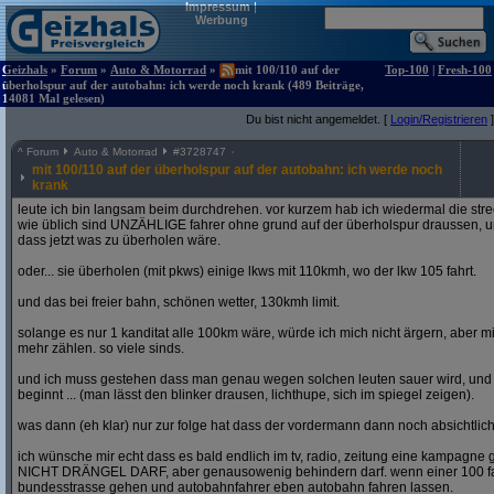
Impressum
|
Werbung
Geizhals
»
Forum
»
Auto & Motorrad
»
mit 100/110 auf der
Top-100
|
Fresh-100
überholspur auf der autobahn: ich werde noch krank (489 Beiträge,
14081 Mal gelesen)
Du bist nicht angemeldet. [
Login/Registrieren
]
^
Forum
Auto & Motorrad
#
3728747
mit 100/110 auf der überholspur auf der autobahn: ich werde noch
krank
leute ich bin langsam beim durchdrehen. vor kurzem hab ich wiedermal die str
wie üblich sind UNZÄHLIGE fahrer ohne grund auf der überholspur draussen, un
dass jetzt was zu überholen wäre.
oder... sie überholen (mit pkws) einige lkws mit 110kmh, wo der lkw 105 fahrt.
und das bei freier bahn, schönen wetter, 130kmh limit.
solange es nur 1 kanditat alle 100km wäre, würde ich mich nicht ärgern, aber mit
mehr zählen. so viele sinds.
und ich muss gestehen dass man genau wegen solchen leuten sauer wird, un
beginnt ... (man lässt den blinker drausen, lichthupe, sich im spiegel zeigen).
was dann (eh klar) nur zur folge hat dass der vordermann dann noch absichtlich
ich wünsche mir echt dass es bald endlich im tv, radio, zeitung eine kampagne gi
NICHT DRÄNGEL DARF, aber genausowenig behindern darf. wenn einer 100 fahren
bundesstrasse gehen und autobahnfahrer eben autobahn fahren lassen.