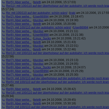
Re(5): Aber wehe...
(
teleth
am 24.10.2006, 15:17:03)
Re(11): mit 100/110 auf der überholspur auf der autobahn: ich werde noch kra
15:17:24)
Re: mit 100/110 auf der autobahn: schön wärs!
(
iraki
am 24.10.2006, 15:17:55
Re(2): Aber wehe...
(
User86994
am 24.10.2006, 15:18:47)
Re(4): Aber wehe...
(
ducduc
am 24.10.2006, 15:19:30)
Re(5): Aber wehe...
(
teleth
am 24.10.2006, 15:20:08)
Re(2): mit 100/110 auf der autobahn: schön wärs!
(
User86994
am 24.10.2006,
Re(5): Aber wehe...
(
ducduc
am 24.10.2006, 15:21:11)
Re(6): Aber wehe...
(
User86994
am 24.10.2006, 15:21:38)
Re(6): Aber wehe...
(
Linux_Sucks
am 24.10.2006, 15:21:42)
Re(6): Aber wehe...
(
teleth
am 24.10.2006, 15:21:43)
Re(6): Aber wehe...
(
ducduc
am 24.10.2006, 15:22:01)
Re(7): Aber wehe...
(
teleth
am 24.10.2006, 15:22:46)
Re(13): mit 100/110 auf der überholspur auf der autobahn: ich werde noch kr
15:22:58)
Re(7): Aber wehe...
(
ducduc
am 24.10.2006, 15:23:13)
Re(8): Aber wehe...
(
ducduc
am 24.10.2006, 15:24:05)
Re(6): Aber wehe...
(
Linux_Sucks
am 24.10.2006, 15:24:07)
Re(8): Aber wehe...
(
User86994
am 24.10.2006, 15:25:29)
Re(7): Aber wehe...
(
ducduc
am 24.10.2006, 15:25:30)
Re(3): mit 100/110 auf der überholspur auf der autobahn: ich werde noch kran
Re(5): mit 100/110 auf der überholspur auf der autobahn: ich werde noch kran
15:27:48)
Re(9): Aber wehe...
(
teleth
am 24.10.2006, 15:28:42)
Re(16): mit 100/110 auf der überholspur auf der autobahn: ich werde noch kr
15:29:34)
Re(9): Aber wehe...
(
teleth
am 24.10.2006, 15:29:45)
Re(8): Aber wehe...
(
teleth
am 24.10.2006, 15:30:18)
Re(5): mit 100/110 auf der überholspur auf der autobahn: ich werde noch kran