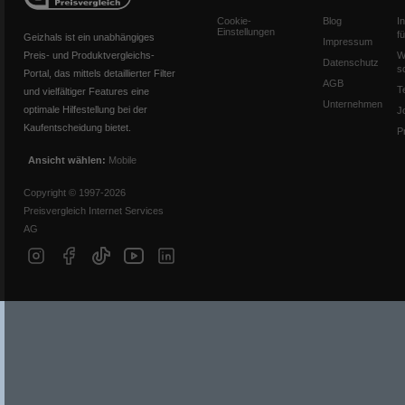
Cookie-
Blog
I
Einstellungen
f
Geizhals ist ein unabhängiges
Impressum
Preis- und Produktvergleichs-
W
Datenschutz
s
Portal, das mittels detaillierter Filter
AGB
T
und vielfältiger Features eine
Unternehmen
optimale Hilfestellung bei der
J
Kaufentscheidung bietet.
P
Ansicht wählen:
Mobile
Copyright © 1997-2026
Preisvergleich Internet Services
AG