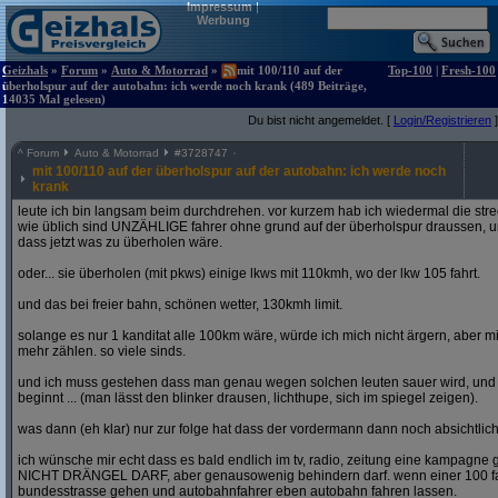
Impressum
|
Werbung
Geizhals
»
Forum
»
Auto & Motorrad
»
mit 100/110 auf der
Top-100
|
Fresh-100
überholspur auf der autobahn: ich werde noch krank (489 Beiträge,
14035 Mal gelesen)
Du bist nicht angemeldet. [
Login/Registrieren
]
^
Forum
Auto & Motorrad
#
3728747
mit 100/110 auf der überholspur auf der autobahn: ich werde noch
krank
leute ich bin langsam beim durchdrehen. vor kurzem hab ich wiedermal die str
wie üblich sind UNZÄHLIGE fahrer ohne grund auf der überholspur draussen, un
dass jetzt was zu überholen wäre.
oder... sie überholen (mit pkws) einige lkws mit 110kmh, wo der lkw 105 fahrt.
und das bei freier bahn, schönen wetter, 130kmh limit.
solange es nur 1 kanditat alle 100km wäre, würde ich mich nicht ärgern, aber mit
mehr zählen. so viele sinds.
und ich muss gestehen dass man genau wegen solchen leuten sauer wird, un
beginnt ... (man lässt den blinker drausen, lichthupe, sich im spiegel zeigen).
was dann (eh klar) nur zur folge hat dass der vordermann dann noch absichtlich
ich wünsche mir echt dass es bald endlich im tv, radio, zeitung eine kampagne gi
NICHT DRÄNGEL DARF, aber genausowenig behindern darf. wenn einer 100 fahren
bundesstrasse gehen und autobahnfahrer eben autobahn fahren lassen.