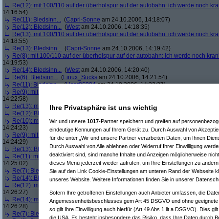
Re(12): mit 100/110 auf der überholspur auf der autobahn: ich werde noch kr
14:16:54)
Re(11): Bledsinn...
(
Capri-Sonne
am 24.10.2006, 14:18:07)
Re(12): Bledsinn...
(
West
am 24.10.2006, 14:18:35)
Re(13): mit 100/110 auf der überholspur auf der autobahn: ich werde noch kr
14:18:55)
Re(13): Bledsinn...
(
Capri-Sonne
am 24.10.2006, 14:19:42)
Re(8): mit 100/110 auf der überholspur auf der autobahn: ich werde noch kran
14:19:53)
Re(14): Bledsinn...
(
West
am 24.10.2006, 14:20:40)
Re(6): Bledsinn...
(
Linux_Sucks
am 24.10.2006, 14:21:54)
Re(11): Bledsinn...
(
User86994
am 24.10.2006, 14:22:27)
Re(9): mit 100/110 auf der überholspur auf der autobahn: ich werde noch kran
14:22:58)
Re(13): mit 100/110 auf der überholspur auf der autobahn: ich werde noch kr
Ihre Privatsphäre ist uns wichtig
Re(12): Bledsinn...
(
West
am 24.10.2006, 14:23:39)
Re(10): mit 100/110 auf der überholspur auf der autobahn: ich werde noch kr
Wir und unsere
1017
-Partner speichern und greifen auf personenbezo
14:24:23)
eindeutige Kennungen auf Ihrem Gerät zu. Durch Auswahl von Akzeptier
Re(9): mit 100/110 auf der überholspur auf der autobahn: ich werde noch kran
für die unter „Wir und unsere Partner verarbeiten Daten, um Ihnen Dien
14:24:29)
Durch Auswahl von Alle ablehnen oder Widerruf Ihrer Einwilligung werde
Re(13): Bledsinn...
(
User86994
am 24.10.2006, 14:24:54)
deaktiviert sind, sind manche Inhalte und Anzeigen möglicherweise nicht
Re(11): mit 100/110 auf der überholspur auf der autobahn: ich werde noch kra
dieses Menü jederzeit wieder aufrufen, um Ihre Einstellungen zu ändern 
14:25:02)
Re(7): Bledsinn...
(
West
am 24.10.2006, 14:25:29)
Sie auf den Link Cookie-Einstellungen am unteren Rand der Webseite kli
Re(14): Bledsinn...
(
West
am 24.10.2006, 14:26:09)
unseres Website. Weitere Informationen finden Sie in unserer Datensch
Re(12): mit 100/110 auf der überholspur auf der autobahn: ich werde noch kr
14:26:27)
Sofern Ihre getroffenen Einstellungen auch Anbieter umfassen, die Daten
Re(14): mit 100/110 auf der überholspur auf der autobahn: ich werde noch kr
Angemessenheitsbeschlusses gem Art 45 DSGVO und ohne geeignete G
14:26:28)
so gilt Ihre Einwilligung auch hierfür (Art 49 Abs 1 lit a DSGVO). Dies gi
Re(7): Bledsinn...
(
User86994
am 24.10.2006, 14:28:42)
die USA. Es besteht insbesondere das Risiko, dass Ihre Daten durch B