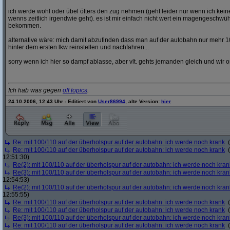
ich werde wohl oder übel öfters den zug nehmen (geht leider nur wenn ich ke
wenns zeitlich irgendwie geht). es ist mir einfach nicht wert ein magengeschwü
bekommen.
alternative wäre: mich damit abzufinden dass man auf der autobahn nur mehr 1
hinter dem ersten lkw reinstellen und nachfahren...
sorry wenn ich hier so dampf ablasse, aber vlt. gehts jemanden gleich und wir o
Ich hab was gegen
off topics
.
24.10.2006, 12:43 Uhr - Editiert von
User86994
, alte Version:
hier
Re: mit 100/110 auf der überholspur auf der autobahn: ich werde noch krank
(
Re: mit 100/110 auf der überholspur auf der autobahn: ich werde noch krank
(
12:51:30)
Re(2): mit 100/110 auf der überholspur auf der autobahn: ich werde noch kran
Re(3): mit 100/110 auf der überholspur auf der autobahn: ich werde noch kran
12:54:53)
Re(2): mit 100/110 auf der überholspur auf der autobahn: ich werde noch kran
12:55:55)
Re: mit 100/110 auf der überholspur auf der autobahn: ich werde noch krank
(
Re: mit 100/110 auf der überholspur auf der autobahn: ich werde noch krank
(
Re(3): mit 100/110 auf der überholspur auf der autobahn: ich werde noch kran
Re: mit 100/110 auf der überholspur auf der autobahn: ich werde noch krank
(