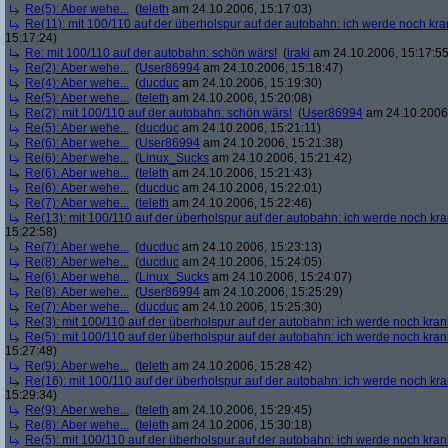
Re(5): Aber wehe...
(
teleth
am 24.10.2006, 15:17:03)
Re(11): mit 100/110 auf der überholspur auf der autobahn: ich werde noch kra
15:17:24)
Re: mit 100/110 auf der autobahn: schön wärs!
(
iraki
am 24.10.2006, 15:17:55
Re(2): Aber wehe...
(
User86994
am 24.10.2006, 15:18:47)
Re(4): Aber wehe...
(
ducduc
am 24.10.2006, 15:19:30)
Re(5): Aber wehe...
(
teleth
am 24.10.2006, 15:20:08)
Re(2): mit 100/110 auf der autobahn: schön wärs!
(
User86994
am 24.10.2006,
Re(5): Aber wehe...
(
ducduc
am 24.10.2006, 15:21:11)
Re(6): Aber wehe...
(
User86994
am 24.10.2006, 15:21:38)
Re(6): Aber wehe...
(
Linux_Sucks
am 24.10.2006, 15:21:42)
Re(6): Aber wehe...
(
teleth
am 24.10.2006, 15:21:43)
Re(6): Aber wehe...
(
ducduc
am 24.10.2006, 15:22:01)
Re(7): Aber wehe...
(
teleth
am 24.10.2006, 15:22:46)
Re(13): mit 100/110 auf der überholspur auf der autobahn: ich werde noch kr
15:22:58)
Re(7): Aber wehe...
(
ducduc
am 24.10.2006, 15:23:13)
Re(8): Aber wehe...
(
ducduc
am 24.10.2006, 15:24:05)
Re(6): Aber wehe...
(
Linux_Sucks
am 24.10.2006, 15:24:07)
Re(8): Aber wehe...
(
User86994
am 24.10.2006, 15:25:29)
Re(7): Aber wehe...
(
ducduc
am 24.10.2006, 15:25:30)
Re(3): mit 100/110 auf der überholspur auf der autobahn: ich werde noch kran
Re(5): mit 100/110 auf der überholspur auf der autobahn: ich werde noch kran
15:27:48)
Re(9): Aber wehe...
(
teleth
am 24.10.2006, 15:28:42)
Re(16): mit 100/110 auf der überholspur auf der autobahn: ich werde noch kr
15:29:34)
Re(9): Aber wehe...
(
teleth
am 24.10.2006, 15:29:45)
Re(8): Aber wehe...
(
teleth
am 24.10.2006, 15:30:18)
Re(5): mit 100/110 auf der überholspur auf der autobahn: ich werde noch kran