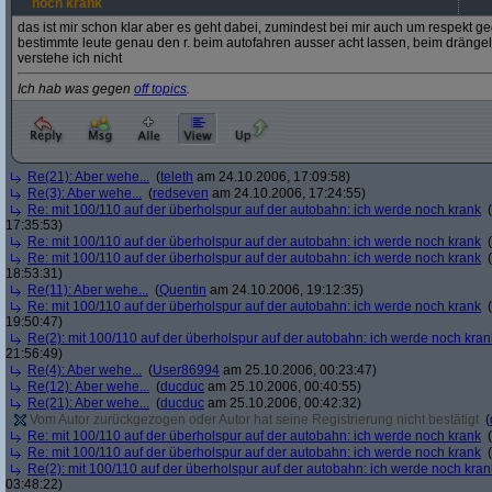
noch krank
das ist mir schon klar aber es geht dabei, zumindest bei mir auch um respekt
bestimmte leute genau den r. beim autofahren ausser acht lassen, beim dränge
verstehe ich nicht
Ich hab was gegen
off topics
.
Re(21): Aber wehe...
(
teleth
am 24.10.2006, 17:09:58)
Re(3): Aber wehe...
(
redseven
am 24.10.2006, 17:24:55)
Re: mit 100/110 auf der überholspur auf der autobahn: ich werde noch krank
(
17:35:53)
Re: mit 100/110 auf der überholspur auf der autobahn: ich werde noch krank
(
Re: mit 100/110 auf der überholspur auf der autobahn: ich werde noch krank
(
18:53:31)
Re(11): Aber wehe...
(
Quentin
am 24.10.2006, 19:12:35)
Re: mit 100/110 auf der überholspur auf der autobahn: ich werde noch krank
(
19:50:47)
Re(2): mit 100/110 auf der überholspur auf der autobahn: ich werde noch kran
21:56:49)
Re(4): Aber wehe...
(
User86994
am 25.10.2006, 00:23:47)
Re(12): Aber wehe...
(
ducduc
am 25.10.2006, 00:40:55)
Re(21): Aber wehe...
(
ducduc
am 25.10.2006, 00:42:32)
Vom Autor zurückgezogen oder Autor hat seine Registrierung nicht bestätigt
(
Re: mit 100/110 auf der überholspur auf der autobahn: ich werde noch krank
(
Re: mit 100/110 auf der überholspur auf der autobahn: ich werde noch krank
(
Re(2): mit 100/110 auf der überholspur auf der autobahn: ich werde noch kran
03:48:22)