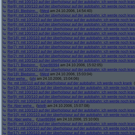
Re(6): mit 100/110 auf der überholspur auf der autobahn: ich werde noch kran
Re(8): mit 100/110 auf der überholspur auf der autobahn: ich werde noch kran
Re(16): Bledsinn...
(
West
am 24.10.2006, 14:54:40)
Re(4): mit 100/110 auf der überholspur auf der autobahn: ich werde noch kran
Re(15): mit 100/110 auf der überholspur auf der autobahn: ich werde noch kr
Re(6): mit 100/110 auf der überholspur auf der autobahn: ich werde noch kran
Re(16): mit 100/110 auf der überholspur auf der autobahn: ich werde noch kr
Re(7): mit 100/110 auf der überholspur auf der autobahn: ich werde noch kran
Re(18): mit 100/110 auf der überholspur auf der autobahn: ich werde noch kr
Re(17): mit 100/110 auf der überholspur auf der autobahn: ich werde noch kr
Re(7): mit 100/110 auf der überholspur auf der autobahn: ich werde noch kran
Re(18): mit 100/110 auf der überholspur auf der autobahn: ich werde noch kr
Re(2): mit 100/110 auf der überholspur auf der autobahn: ich werde noch kran
Re(8): mit 100/110 auf der überholspur auf der autobahn: ich werde noch kran
Re(17): Bledsinn...
(
User86994
am 24.10.2006, 15:02:05)
Re(8): mit 100/110 auf der überholspur auf der autobahn: ich werde noch kran
Re(18): Bledsinn...
(
West
am 24.10.2006, 15:03:04)
Aber wehe...
(
phj
am 24.10.2006, 15:04:06)
Re: mit 100/110 auf der überholspur auf der autobahn: ich werde noch krank
(
Re(19): mit 100/110 auf der überholspur auf der autobahn: ich werde noch kr
Re(7): mit 100/110 auf der überholspur auf der autobahn: ich werde noch kran
Re(9): mit 100/110 auf der überholspur auf der autobahn: ich werde noch kran
Re(20): mit 100/110 auf der überholspur auf der autobahn: ich werde noch kr
Re: Aber wehe...
(
teleth
am 24.10.2006, 15:07:08)
Re(9): mit 100/110 auf der überholspur auf der autobahn: ich werde noch kran
Re(10): mit 100/110 auf der überholspur auf der autobahn: ich werde noch kr
Re: Aber wehe...
(
User86994
am 24.10.2006, 15:10:00)
Re(8): mit 100/110 auf der überholspur auf der autobahn: ich werde noch kran
Re(11): mit 100/110 auf der überholspur auf der autobahn: ich werde noch kra
Re(17): mit 100/110 auf der überholspur auf der autobahn: ich werde noch kr