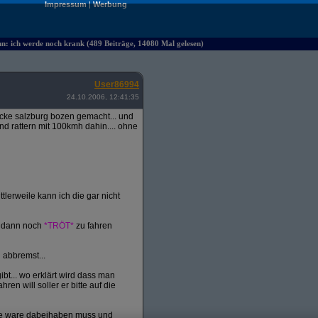
Impressum
|
Werbung
hn: ich werde noch krank (489 Beiträge, 14080 Mal gelesen)
User86994
24.10.2006, 12:41:35
ecke salzburg bozen gemacht... und
d rattern mit 100kmh dahin.... ohne
tlerweile kann ich die gar nicht
d dann noch
*TRÖT*
zu fahren
 abbremst...
bt... wo erklärt wird dass man
 will soller er bitte auf die
ine ware dabeihaben muss und