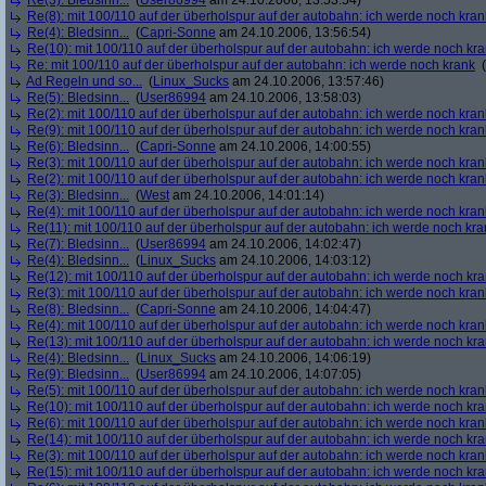
Re(3): Bledsinn...
(
User86994
am 24.10.2006, 13:53:54)
Re(8): mit 100/110 auf der überholspur auf der autobahn: ich werde noch kran
Re(4): Bledsinn...
(
Capri-Sonne
am 24.10.2006, 13:56:54)
Re(10): mit 100/110 auf der überholspur auf der autobahn: ich werde noch kr
Re: mit 100/110 auf der überholspur auf der autobahn: ich werde noch krank
(
Ad Regeln und so...
(
Linux_Sucks
am 24.10.2006, 13:57:46)
Re(5): Bledsinn...
(
User86994
am 24.10.2006, 13:58:03)
Re(2): mit 100/110 auf der überholspur auf der autobahn: ich werde noch kran
Re(9): mit 100/110 auf der überholspur auf der autobahn: ich werde noch kran
Re(6): Bledsinn...
(
Capri-Sonne
am 24.10.2006, 14:00:55)
Re(3): mit 100/110 auf der überholspur auf der autobahn: ich werde noch kran
Re(2): mit 100/110 auf der überholspur auf der autobahn: ich werde noch kran
Re(3): Bledsinn...
(
West
am 24.10.2006, 14:01:14)
Re(4): mit 100/110 auf der überholspur auf der autobahn: ich werde noch kran
Re(11): mit 100/110 auf der überholspur auf der autobahn: ich werde noch kra
Re(7): Bledsinn...
(
User86994
am 24.10.2006, 14:02:47)
Re(4): Bledsinn...
(
Linux_Sucks
am 24.10.2006, 14:03:12)
Re(12): mit 100/110 auf der überholspur auf der autobahn: ich werde noch kr
Re(3): mit 100/110 auf der überholspur auf der autobahn: ich werde noch kran
Re(8): Bledsinn...
(
Capri-Sonne
am 24.10.2006, 14:04:47)
Re(4): mit 100/110 auf der überholspur auf der autobahn: ich werde noch kran
Re(13): mit 100/110 auf der überholspur auf der autobahn: ich werde noch kr
Re(4): Bledsinn...
(
Linux_Sucks
am 24.10.2006, 14:06:19)
Re(9): Bledsinn...
(
User86994
am 24.10.2006, 14:07:05)
Re(5): mit 100/110 auf der überholspur auf der autobahn: ich werde noch kran
Re(10): mit 100/110 auf der überholspur auf der autobahn: ich werde noch kr
Re(6): mit 100/110 auf der überholspur auf der autobahn: ich werde noch kran
Re(14): mit 100/110 auf der überholspur auf der autobahn: ich werde noch kr
Re(3): mit 100/110 auf der überholspur auf der autobahn: ich werde noch kran
Re(15): mit 100/110 auf der überholspur auf der autobahn: ich werde noch kr