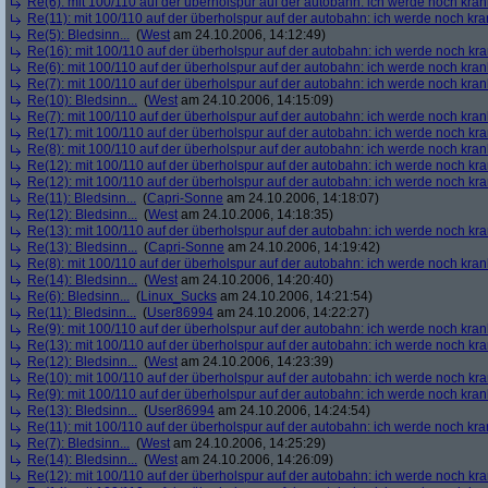
Re(6): mit 100/110 auf der überholspur auf der autobahn: ich werde noch kran
Re(11): mit 100/110 auf der überholspur auf der autobahn: ich werde noch kra
Re(5): Bledsinn...
(
West
am 24.10.2006, 14:12:49)
Re(16): mit 100/110 auf der überholspur auf der autobahn: ich werde noch kr
Re(6): mit 100/110 auf der überholspur auf der autobahn: ich werde noch kran
Re(7): mit 100/110 auf der überholspur auf der autobahn: ich werde noch kran
Re(10): Bledsinn...
(
West
am 24.10.2006, 14:15:09)
Re(7): mit 100/110 auf der überholspur auf der autobahn: ich werde noch kran
Re(17): mit 100/110 auf der überholspur auf der autobahn: ich werde noch kr
Re(8): mit 100/110 auf der überholspur auf der autobahn: ich werde noch kran
Re(12): mit 100/110 auf der überholspur auf der autobahn: ich werde noch kr
Re(12): mit 100/110 auf der überholspur auf der autobahn: ich werde noch kr
Re(11): Bledsinn...
(
Capri-Sonne
am 24.10.2006, 14:18:07)
Re(12): Bledsinn...
(
West
am 24.10.2006, 14:18:35)
Re(13): mit 100/110 auf der überholspur auf der autobahn: ich werde noch kr
Re(13): Bledsinn...
(
Capri-Sonne
am 24.10.2006, 14:19:42)
Re(8): mit 100/110 auf der überholspur auf der autobahn: ich werde noch kran
Re(14): Bledsinn...
(
West
am 24.10.2006, 14:20:40)
Re(6): Bledsinn...
(
Linux_Sucks
am 24.10.2006, 14:21:54)
Re(11): Bledsinn...
(
User86994
am 24.10.2006, 14:22:27)
Re(9): mit 100/110 auf der überholspur auf der autobahn: ich werde noch kran
Re(13): mit 100/110 auf der überholspur auf der autobahn: ich werde noch kr
Re(12): Bledsinn...
(
West
am 24.10.2006, 14:23:39)
Re(10): mit 100/110 auf der überholspur auf der autobahn: ich werde noch kr
Re(9): mit 100/110 auf der überholspur auf der autobahn: ich werde noch kran
Re(13): Bledsinn...
(
User86994
am 24.10.2006, 14:24:54)
Re(11): mit 100/110 auf der überholspur auf der autobahn: ich werde noch kra
Re(7): Bledsinn...
(
West
am 24.10.2006, 14:25:29)
Re(14): Bledsinn...
(
West
am 24.10.2006, 14:26:09)
Re(12): mit 100/110 auf der überholspur auf der autobahn: ich werde noch kr