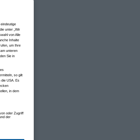
eindeutige
ie unter „Wir
wahl von Alle
anche Inhalte
rufen, um Ihre
n am unteren
den Sie in
nes
tteln, so gilt
n die USA. Es
wecken
ellen, in dem
von oder Zugriff
und der