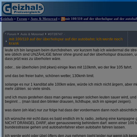
Geizhals
»
Forum
»
Auto & Motorrad
»
mit 100/110 auf der überholspur auf der autoba
^
Forum
Auto & Motorrad
#
3728747
mit 100/110 auf der überholspur auf der autobahn: ich werde noch
krank
leute ich bin langsam beim durchdrehen. vor kurzem hab ich wiedermal die str
wie üblich sind UNZÄHLIGE fahrer ohne grund auf der überholspur draussen, un
dass jetzt was zu überholen wäre.
oder... sie überholen (mit pkws) einige lkws mit 110kmh, wo der lkw 105 fahrt.
und das bei freier bahn, schönen wetter, 130kmh limit.
solange es nur 1 kanditat alle 100km wäre, würde ich mich nicht ärgern, aber mit
mehr zählen. so viele sinds.
und ich muss gestehen dass man genau wegen solchen leuten sauer wird, un
beginnt ... (man lässt den blinker drausen, lichthupe, sich im spiegel zeigen).
was dann (eh klar) nur zur folge hat dass der vordermann dann noch absichtlich
ich wünsche mir echt dass es bald endlich im tv, radio, zeitung eine kampagne gi
NICHT DRÄNGEL DARF, aber genausowenig behindern darf. wenn einer 100 fahren
bundesstrasse gehen und autobahnfahrer eben autobahn fahren lassen.
ich werde wohl oder übel öfters den zug nehmen (geht leider nur wenn ich ke