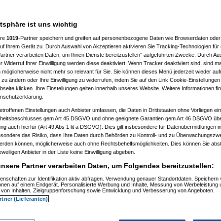
hr wegen einigen vollid***en zu
atsphäre ist uns wichtig
00 fahren kann, also mich enifach
ere
1019
-Partner speichern und greifen auf personenbezogene Daten wie Browserdaten oder 
rganisieren eine selbsthilfegruppe
f Ihrem Gerät zu. Durch Auswahl von Akzeptieren aktivieren Sie Tracking-Technologien für d
artner verarbeiten Daten, um Ihnen Dienste bereitzustellen“ aufgeführten Zwecke. Durch Aus
 Widerruf Ihrer Einwilligung werden diese deaktiviert. Wenn Tracker deaktiviert sind, sind m
 möglicherweise nicht mehr so relevant für Sie. Sie können dieses Menü jederzeit wieder auf
 zu ändern oder Ihre Einwilligung zu widerrufen, indem Sie auf den Link Cookie-Einstellunge
eite klicken. Ihre Einstellungen gelten innerhalb unseres Website. Weitere Informationen fin
nschutzerklärung.
etroffenen Einstellungen auch Anbieter umfassen, die Daten in Drittstaaten ohne Vorliegen ei
itsbeschlusses gem Art 45 DSGVO und ohne geeignete Garantien gem Art 46 DSGVO übermi
yangel
am 24.10.2006, 12:50:53)
gung auch hierfür (Art 49 Abs 1 lit a DSGVO). Dies gilt insbesondere für Datenübermittlungen i
Capri-Sonne
am 24.10.2006, 12:51:30)
esondere das Risiko, dass Ihre Daten durch Behörden zu Kontroll- und zu Überwachungsz
k
(
Marax
am 24.10.2006, 12:52:21)
werden können, möglicherweise auch ohne Rechtsbehelfsmöglichkeiten. Dies können Sie abst
k
(
Capri-Sonne
am 24.10.2006, 12:54:53)
eweiligen Anbieter in der Liste keine Einwilligung abgeben.
k
(
User86994
am 24.10.2006, 12:55:55)
Fly
am 24.10.2006, 12:58:27)
nsere Partner verarbeiten Daten, um Folgendes bereitzustellen:
bond007
am 24.10.2006, 13:02:36)
k
(
yangel
am 24.10.2006, 13:03:52)
enschaften zur Identifikation aktiv abfragen. Verwendung genauer Standortdaten. Speichern 
Oliver_nur echt mit 2 Kastratern und Daisy!
am 24.10.2006, 13:04:44)
ionen auf einem Endgerät. Personalisierte Werbung und Inhalte, Messung von Werbeleistung 
swaDDy
am 24.10.2006, 13:05:01)
von Inhalten, Zielgruppenforschung sowie Entwicklung und Verbesserung von Angeboten.
k
(
User86994
am 24.10.2006, 13:05:01)
rtner (Lieferanten)
k
(
User86994
am 24.10.2006, 13:06:47)
k
(
User86994
am 24.10.2006, 13:10:52)
k
(
psycho_on_tour
am 24.10.2006, 13:17:55)