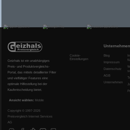
Unternehme
Cookie-
Blog
I
Einstellungen
f
Geizhals ist ein unabhängiges
Impressum
Preis- und Produktvergleichs-
W
Datenschutz
s
Portal, das mittels detaillierter Filter
AGB
T
und vielfältiger Features eine
Unternehmen
optimale Hilfestellung bei der
J
Kaufentscheidung bietet.
P
Ansicht wählen:
Mobile
Copyright © 1997-2026
Preisvergleich Internet Services
AG