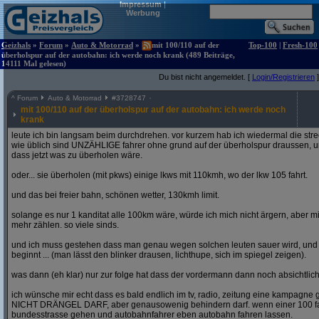
Impressum
|
Werbung
Geizhals
»
Forum
»
Auto & Motorrad
»
mit 100/110 auf der
Top-100
|
Fresh-100
überholspur auf der autobahn: ich werde noch krank (489 Beiträge,
14111 Mal gelesen)
Du bist nicht angemeldet. [
Login/Registrieren
]
^
Forum
Auto & Motorrad
#
3728747
mit 100/110 auf der überholspur auf der autobahn: ich werde noch
krank
leute ich bin langsam beim durchdrehen. vor kurzem hab ich wiedermal die str
wie üblich sind UNZÄHLIGE fahrer ohne grund auf der überholspur draussen, un
dass jetzt was zu überholen wäre.
oder... sie überholen (mit pkws) einige lkws mit 110kmh, wo der lkw 105 fahrt.
und das bei freier bahn, schönen wetter, 130kmh limit.
solange es nur 1 kanditat alle 100km wäre, würde ich mich nicht ärgern, aber mit
mehr zählen. so viele sinds.
und ich muss gestehen dass man genau wegen solchen leuten sauer wird, un
beginnt ... (man lässt den blinker drausen, lichthupe, sich im spiegel zeigen).
was dann (eh klar) nur zur folge hat dass der vordermann dann noch absichtlich
ich wünsche mir echt dass es bald endlich im tv, radio, zeitung eine kampagne gi
NICHT DRÄNGEL DARF, aber genausowenig behindern darf. wenn einer 100 fahren
bundesstrasse gehen und autobahnfahrer eben autobahn fahren lassen.