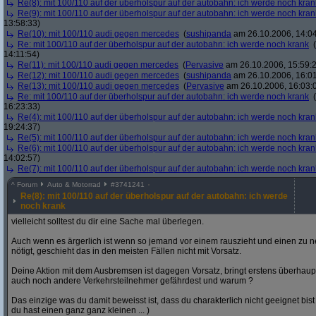
Re(8): mit 100/110 auf der überholspur auf der autobahn: ich werde noch kran
Re(9): mit 100/110 auf der überholspur auf der autobahn: ich werde noch kran
13:58:33)
Re(10): mit 100/110 audi gegen mercedes
(
sushipanda
am 26.10.2006, 14:04
Re: mit 100/110 auf der überholspur auf der autobahn: ich werde noch krank
(
14:11:54)
Re(11): mit 100/110 audi gegen mercedes
(
Pervasive
am 26.10.2006, 15:59:
Re(12): mit 100/110 audi gegen mercedes
(
sushipanda
am 26.10.2006, 16:01
Re(13): mit 100/110 audi gegen mercedes
(
Pervasive
am 26.10.2006, 16:03:
Re: mit 100/110 auf der überholspur auf der autobahn: ich werde noch krank
(
16:23:33)
Re(4): mit 100/110 auf der überholspur auf der autobahn: ich werde noch kran
19:24:37)
Re(5): mit 100/110 auf der überholspur auf der autobahn: ich werde noch kran
Re(6): mit 100/110 auf der überholspur auf der autobahn: ich werde noch kran
14:02:57)
Re(7): mit 100/110 auf der überholspur auf der autobahn: ich werde noch kran
^
Forum
Auto & Motorrad
#
3741241
Re(8): mit 100/110 auf der überholspur auf der autobahn: ich werde
noch krank
vielleicht solltest du dir eine Sache mal überlegen.
Auch wenn es ärgerlich ist wenn so jemand vor einem rauszieht und einen zu 
nötigt, geschieht das in den meisten Fällen nicht mit Vorsatz.
Deine Aktion mit dem Ausbremsen ist dagegen Vorsatz, bringt erstens überhaupt
auch noch andere Verkehrsteilnehmer gefährdest und warum ?
Das einzige was du damit beweisst ist, dass du charakterlich nicht geeignet bist
du hast einen ganz ganz kleinen ... )