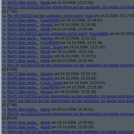
Re(5): Aber wehe...
(
teleth
am 24.10.2006, 15:17:03)
Re(11): mit 100/110 auf der überholspur auf der autobahn: ich werde noch kra
15:17:24)
Re: mit 100/110 auf der autobahn: schön wärs!
(
iraki
am 24.10.2006, 15:17:55
Re(2): Aber wehe...
(
User86994
am 24.10.2006, 15:18:47)
Re(4): Aber wehe...
(
ducduc
am 24.10.2006, 15:19:30)
Re(5): Aber wehe...
(
teleth
am 24.10.2006, 15:20:08)
Re(2): mit 100/110 auf der autobahn: schön wärs!
(
User86994
am 24.10.2006,
Re(5): Aber wehe...
(
ducduc
am 24.10.2006, 15:21:11)
Re(6): Aber wehe...
(
User86994
am 24.10.2006, 15:21:38)
Re(6): Aber wehe...
(
Linux_Sucks
am 24.10.2006, 15:21:42)
Re(6): Aber wehe...
(
teleth
am 24.10.2006, 15:21:43)
Re(6): Aber wehe...
(
ducduc
am 24.10.2006, 15:22:01)
Re(7): Aber wehe...
(
teleth
am 24.10.2006, 15:22:46)
Re(13): mit 100/110 auf der überholspur auf der autobahn: ich werde noch kr
15:22:58)
Re(7): Aber wehe...
(
ducduc
am 24.10.2006, 15:23:13)
Re(8): Aber wehe...
(
ducduc
am 24.10.2006, 15:24:05)
Re(6): Aber wehe...
(
Linux_Sucks
am 24.10.2006, 15:24:07)
Re(8): Aber wehe...
(
User86994
am 24.10.2006, 15:25:29)
Re(7): Aber wehe...
(
ducduc
am 24.10.2006, 15:25:30)
Re(3): mit 100/110 auf der überholspur auf der autobahn: ich werde noch kran
Re(5): mit 100/110 auf der überholspur auf der autobahn: ich werde noch kran
15:27:48)
Re(9): Aber wehe...
(
teleth
am 24.10.2006, 15:28:42)
Re(16): mit 100/110 auf der überholspur auf der autobahn: ich werde noch kr
15:29:34)
Re(9): Aber wehe...
(
teleth
am 24.10.2006, 15:29:45)
Re(8): Aber wehe...
(
teleth
am 24.10.2006, 15:30:18)
Re(5): mit 100/110 auf der überholspur auf der autobahn: ich werde noch kran