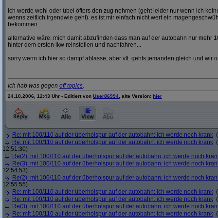
ich werde wohl oder übel öfters den zug nehmen (geht leider nur wenn ich ke
wenns zeitlich irgendwie geht). es ist mir einfach nicht wert ein magengeschwü
bekommen.
alternative wäre: mich damit abzufinden dass man auf der autobahn nur mehr 1
hinter dem ersten lkw reinstellen und nachfahren...
sorry wenn ich hier so dampf ablasse, aber vlt. gehts jemanden gleich und wir o
Ich hab was gegen
off topics
.
24.10.2006, 12:43 Uhr - Editiert von
User86994
, alte Version:
hier
Re: mit 100/110 auf der überholspur auf der autobahn: ich werde noch krank
(
Re: mit 100/110 auf der überholspur auf der autobahn: ich werde noch krank
(
12:51:30)
Re(2): mit 100/110 auf der überholspur auf der autobahn: ich werde noch kran
Re(3): mit 100/110 auf der überholspur auf der autobahn: ich werde noch kran
12:54:53)
Re(2): mit 100/110 auf der überholspur auf der autobahn: ich werde noch kran
12:55:55)
Re: mit 100/110 auf der überholspur auf der autobahn: ich werde noch krank
(
Re: mit 100/110 auf der überholspur auf der autobahn: ich werde noch krank
(
Re(3): mit 100/110 auf der überholspur auf der autobahn: ich werde noch kran
Re: mit 100/110 auf der überholspur auf der autobahn: ich werde noch krank
(