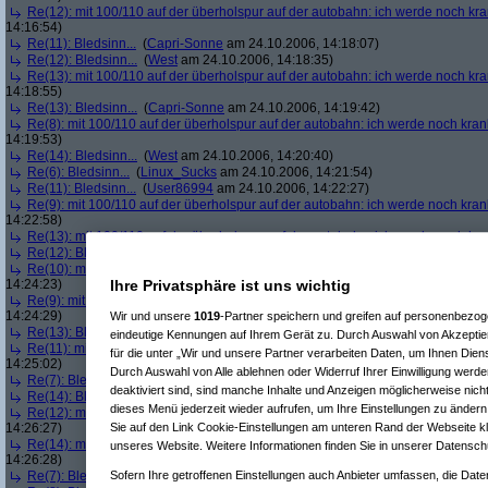
Re(12): mit 100/110 auf der überholspur auf der autobahn: ich werde noch kr
14:16:54)
Re(11): Bledsinn...
(
Capri-Sonne
am 24.10.2006, 14:18:07)
Re(12): Bledsinn...
(
West
am 24.10.2006, 14:18:35)
Re(13): mit 100/110 auf der überholspur auf der autobahn: ich werde noch kr
14:18:55)
Re(13): Bledsinn...
(
Capri-Sonne
am 24.10.2006, 14:19:42)
Re(8): mit 100/110 auf der überholspur auf der autobahn: ich werde noch kran
14:19:53)
Re(14): Bledsinn...
(
West
am 24.10.2006, 14:20:40)
Re(6): Bledsinn...
(
Linux_Sucks
am 24.10.2006, 14:21:54)
Re(11): Bledsinn...
(
User86994
am 24.10.2006, 14:22:27)
Re(9): mit 100/110 auf der überholspur auf der autobahn: ich werde noch kran
14:22:58)
Re(13): mit 100/110 auf der überholspur auf der autobahn: ich werde noch kr
Re(12): Bledsinn...
(
West
am 24.10.2006, 14:23:39)
Re(10): mit 100/110 auf der überholspur auf der autobahn: ich werde noch kr
14:24:23)
Ihre Privatsphäre ist uns wichtig
Re(9): mit 100/110 auf der überholspur auf der autobahn: ich werde noch kran
14:24:29)
Wir und unsere
1019
-Partner speichern und greifen auf personenbezo
Re(13): Bledsinn...
(
User86994
am 24.10.2006, 14:24:54)
eindeutige Kennungen auf Ihrem Gerät zu. Durch Auswahl von Akzeptier
Re(11): mit 100/110 auf der überholspur auf der autobahn: ich werde noch kra
für die unter „Wir und unsere Partner verarbeiten Daten, um Ihnen Dien
14:25:02)
Durch Auswahl von Alle ablehnen oder Widerruf Ihrer Einwilligung werde
Re(7): Bledsinn...
(
West
am 24.10.2006, 14:25:29)
deaktiviert sind, sind manche Inhalte und Anzeigen möglicherweise nicht
Re(14): Bledsinn...
(
West
am 24.10.2006, 14:26:09)
dieses Menü jederzeit wieder aufrufen, um Ihre Einstellungen zu ändern 
Re(12): mit 100/110 auf der überholspur auf der autobahn: ich werde noch kr
14:26:27)
Sie auf den Link Cookie-Einstellungen am unteren Rand der Webseite kli
Re(14): mit 100/110 auf der überholspur auf der autobahn: ich werde noch kr
unseres Website. Weitere Informationen finden Sie in unserer Datensch
14:26:28)
Re(7): Bledsinn...
(
User86994
am 24.10.2006, 14:28:42)
Sofern Ihre getroffenen Einstellungen auch Anbieter umfassen, die Daten