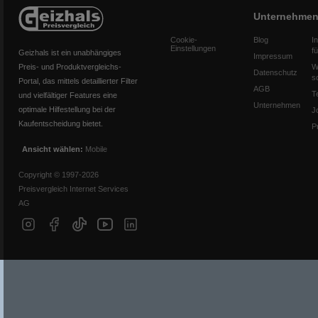
Unternehme
Cookie-
Blog
I
Einstellungen
f
Geizhals ist ein unabhängiges
Impressum
Preis- und Produktvergleichs-
W
Datenschutz
s
Portal, das mittels detaillierter Filter
AGB
T
und vielfältiger Features eine
Unternehmen
optimale Hilfestellung bei der
J
Kaufentscheidung bietet.
P
Ansicht wählen:
Mobile
Copyright © 1997-2026
Preisvergleich Internet Services
AG