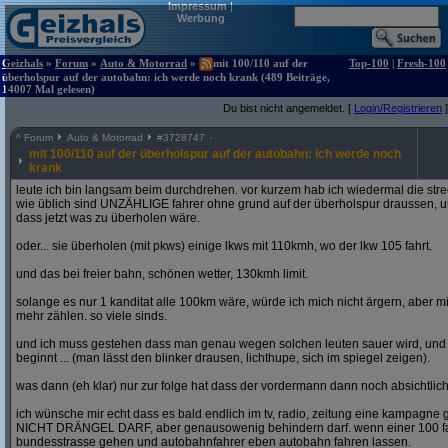
Impressum
|
Werbung
Geizhals
»
Forum
»
Auto & Motorrad
»
mit 100/110 auf der
Top-100
|
Fresh-100
überholspur auf der autobahn: ich werde noch krank (489 Beiträge,
14007 Mal gelesen)
Du bist nicht angemeldet. [
Login/Registrieren
]
^
Forum
Auto & Motorrad
#
3728747
mit 100/110 auf der überholspur auf der autobahn: ich werde noch
krank
leute ich bin langsam beim durchdrehen. vor kurzem hab ich wiedermal die str
wie üblich sind UNZÄHLIGE fahrer ohne grund auf der überholspur draussen, un
dass jetzt was zu überholen wäre.
oder... sie überholen (mit pkws) einige lkws mit 110kmh, wo der lkw 105 fahrt.
und das bei freier bahn, schönen wetter, 130kmh limit.
solange es nur 1 kanditat alle 100km wäre, würde ich mich nicht ärgern, aber mit
mehr zählen. so viele sinds.
und ich muss gestehen dass man genau wegen solchen leuten sauer wird, un
beginnt ... (man lässt den blinker drausen, lichthupe, sich im spiegel zeigen).
was dann (eh klar) nur zur folge hat dass der vordermann dann noch absichtlich
ich wünsche mir echt dass es bald endlich im tv, radio, zeitung eine kampagne gi
NICHT DRÄNGEL DARF, aber genausowenig behindern darf. wenn einer 100 fahren
bundesstrasse gehen und autobahnfahrer eben autobahn fahren lassen.