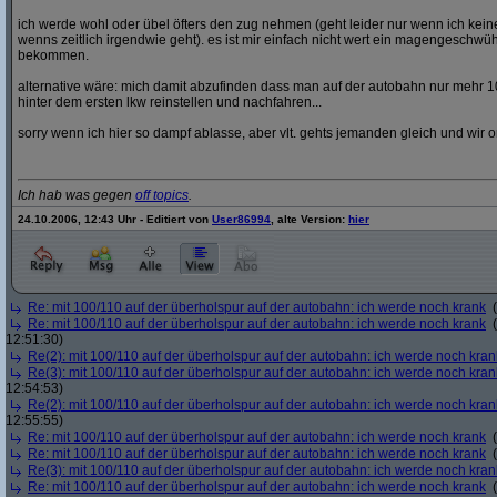
ich werde wohl oder übel öfters den zug nehmen (geht leider nur wenn ich ke
wenns zeitlich irgendwie geht). es ist mir einfach nicht wert ein magengeschwü
bekommen.
alternative wäre: mich damit abzufinden dass man auf der autobahn nur mehr 1
hinter dem ersten lkw reinstellen und nachfahren...
sorry wenn ich hier so dampf ablasse, aber vlt. gehts jemanden gleich und wir o
Ich hab was gegen
off topics
.
24.10.2006, 12:43 Uhr - Editiert von
User86994
, alte Version:
hier
Re: mit 100/110 auf der überholspur auf der autobahn: ich werde noch krank
(
Re: mit 100/110 auf der überholspur auf der autobahn: ich werde noch krank
(
12:51:30)
Re(2): mit 100/110 auf der überholspur auf der autobahn: ich werde noch kran
Re(3): mit 100/110 auf der überholspur auf der autobahn: ich werde noch kran
12:54:53)
Re(2): mit 100/110 auf der überholspur auf der autobahn: ich werde noch kran
12:55:55)
Re: mit 100/110 auf der überholspur auf der autobahn: ich werde noch krank
(
Re: mit 100/110 auf der überholspur auf der autobahn: ich werde noch krank
(
Re(3): mit 100/110 auf der überholspur auf der autobahn: ich werde noch kran
Re: mit 100/110 auf der überholspur auf der autobahn: ich werde noch krank
(