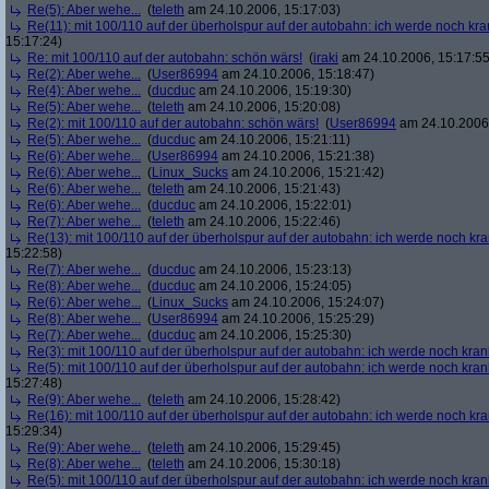
Re(5): Aber wehe...
(
teleth
am 24.10.2006, 15:17:03)
Re(11): mit 100/110 auf der überholspur auf der autobahn: ich werde noch kra
15:17:24)
Re: mit 100/110 auf der autobahn: schön wärs!
(
iraki
am 24.10.2006, 15:17:55
Re(2): Aber wehe...
(
User86994
am 24.10.2006, 15:18:47)
Re(4): Aber wehe...
(
ducduc
am 24.10.2006, 15:19:30)
Re(5): Aber wehe...
(
teleth
am 24.10.2006, 15:20:08)
Re(2): mit 100/110 auf der autobahn: schön wärs!
(
User86994
am 24.10.2006,
Re(5): Aber wehe...
(
ducduc
am 24.10.2006, 15:21:11)
Re(6): Aber wehe...
(
User86994
am 24.10.2006, 15:21:38)
Re(6): Aber wehe...
(
Linux_Sucks
am 24.10.2006, 15:21:42)
Re(6): Aber wehe...
(
teleth
am 24.10.2006, 15:21:43)
Re(6): Aber wehe...
(
ducduc
am 24.10.2006, 15:22:01)
Re(7): Aber wehe...
(
teleth
am 24.10.2006, 15:22:46)
Re(13): mit 100/110 auf der überholspur auf der autobahn: ich werde noch kr
15:22:58)
Re(7): Aber wehe...
(
ducduc
am 24.10.2006, 15:23:13)
Re(8): Aber wehe...
(
ducduc
am 24.10.2006, 15:24:05)
Re(6): Aber wehe...
(
Linux_Sucks
am 24.10.2006, 15:24:07)
Re(8): Aber wehe...
(
User86994
am 24.10.2006, 15:25:29)
Re(7): Aber wehe...
(
ducduc
am 24.10.2006, 15:25:30)
Re(3): mit 100/110 auf der überholspur auf der autobahn: ich werde noch kran
Re(5): mit 100/110 auf der überholspur auf der autobahn: ich werde noch kran
15:27:48)
Re(9): Aber wehe...
(
teleth
am 24.10.2006, 15:28:42)
Re(16): mit 100/110 auf der überholspur auf der autobahn: ich werde noch kr
15:29:34)
Re(9): Aber wehe...
(
teleth
am 24.10.2006, 15:29:45)
Re(8): Aber wehe...
(
teleth
am 24.10.2006, 15:30:18)
Re(5): mit 100/110 auf der überholspur auf der autobahn: ich werde noch kran