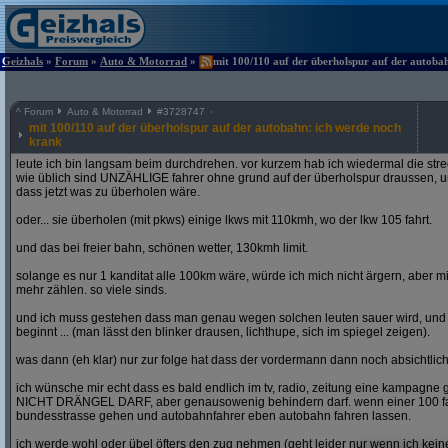
Geizhals
»
Forum
»
Auto & Motorrad
»
mit 100/110 auf der überholspur auf der autoba
^
Forum
Auto & Motorrad
#
3728747
mit 100/110 auf der überholspur auf der autobahn: ich werde noch
krank
leute ich bin langsam beim durchdrehen. vor kurzem hab ich wiedermal die str
wie üblich sind UNZÄHLIGE fahrer ohne grund auf der überholspur draussen, un
dass jetzt was zu überholen wäre.
oder... sie überholen (mit pkws) einige lkws mit 110kmh, wo der lkw 105 fahrt.
und das bei freier bahn, schönen wetter, 130kmh limit.
solange es nur 1 kanditat alle 100km wäre, würde ich mich nicht ärgern, aber mit
mehr zählen. so viele sinds.
und ich muss gestehen dass man genau wegen solchen leuten sauer wird, un
beginnt ... (man lässt den blinker drausen, lichthupe, sich im spiegel zeigen).
was dann (eh klar) nur zur folge hat dass der vordermann dann noch absichtlich
ich wünsche mir echt dass es bald endlich im tv, radio, zeitung eine kampagne gi
NICHT DRÄNGEL DARF, aber genausowenig behindern darf. wenn einer 100 fahren
bundesstrasse gehen und autobahnfahrer eben autobahn fahren lassen.
ich werde wohl oder übel öfters den zug nehmen (geht leider nur wenn ich ke