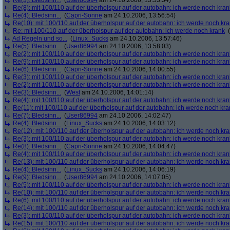
Re(3): Bledsinn...
(
User86994
am 24.10.2006, 13:53:54)
Re(8): mit 100/110 auf der überholspur auf der autobahn: ich werde noch kran
Re(4): Bledsinn...
(
Capri-Sonne
am 24.10.2006, 13:56:54)
Re(10): mit 100/110 auf der überholspur auf der autobahn: ich werde noch kr
Re: mit 100/110 auf der überholspur auf der autobahn: ich werde noch krank
(
Ad Regeln und so...
(
Linux_Sucks
am 24.10.2006, 13:57:46)
Re(5): Bledsinn...
(
User86994
am 24.10.2006, 13:58:03)
Re(2): mit 100/110 auf der überholspur auf der autobahn: ich werde noch kran
Re(9): mit 100/110 auf der überholspur auf der autobahn: ich werde noch kran
Re(6): Bledsinn...
(
Capri-Sonne
am 24.10.2006, 14:00:55)
Re(3): mit 100/110 auf der überholspur auf der autobahn: ich werde noch kran
Re(2): mit 100/110 auf der überholspur auf der autobahn: ich werde noch kran
Re(3): Bledsinn...
(
West
am 24.10.2006, 14:01:14)
Re(4): mit 100/110 auf der überholspur auf der autobahn: ich werde noch kran
Re(11): mit 100/110 auf der überholspur auf der autobahn: ich werde noch kra
Re(7): Bledsinn...
(
User86994
am 24.10.2006, 14:02:47)
Re(4): Bledsinn...
(
Linux_Sucks
am 24.10.2006, 14:03:12)
Re(12): mit 100/110 auf der überholspur auf der autobahn: ich werde noch kr
Re(3): mit 100/110 auf der überholspur auf der autobahn: ich werde noch kran
Re(8): Bledsinn...
(
Capri-Sonne
am 24.10.2006, 14:04:47)
Re(4): mit 100/110 auf der überholspur auf der autobahn: ich werde noch kran
Re(13): mit 100/110 auf der überholspur auf der autobahn: ich werde noch kr
Re(4): Bledsinn...
(
Linux_Sucks
am 24.10.2006, 14:06:19)
Re(9): Bledsinn...
(
User86994
am 24.10.2006, 14:07:05)
Re(5): mit 100/110 auf der überholspur auf der autobahn: ich werde noch kran
Re(10): mit 100/110 auf der überholspur auf der autobahn: ich werde noch kr
Re(6): mit 100/110 auf der überholspur auf der autobahn: ich werde noch kran
Re(14): mit 100/110 auf der überholspur auf der autobahn: ich werde noch kr
Re(3): mit 100/110 auf der überholspur auf der autobahn: ich werde noch kran
Re(15): mit 100/110 auf der überholspur auf der autobahn: ich werde noch kr