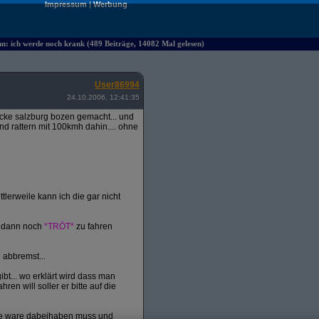
Impressum
|
Werbung
hn: ich werde noch krank (489 Beiträge, 14082 Mal gelesen)
User86994
24.10.2006, 12:41:35
ecke salzburg bozen gemacht... und
d rattern mit 100kmh dahin.... ohne
tlerweile kann ich die gar nicht
d dann noch
*TRÖT*
zu fahren
 abbremst...
bt... wo erklärt wird dass man
 will soller er bitte auf die
ine ware dabeihaben muss und