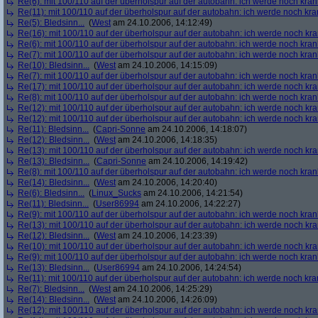
Re(6): mit 100/110 auf der überholspur auf der autobahn: ich werde noch kran
Re(11): mit 100/110 auf der überholspur auf der autobahn: ich werde noch kra
Re(5): Bledsinn...
(
West
am 24.10.2006, 14:12:49)
Re(16): mit 100/110 auf der überholspur auf der autobahn: ich werde noch kr
Re(6): mit 100/110 auf der überholspur auf der autobahn: ich werde noch kran
Re(7): mit 100/110 auf der überholspur auf der autobahn: ich werde noch kran
Re(10): Bledsinn...
(
West
am 24.10.2006, 14:15:09)
Re(7): mit 100/110 auf der überholspur auf der autobahn: ich werde noch kran
Re(17): mit 100/110 auf der überholspur auf der autobahn: ich werde noch kr
Re(8): mit 100/110 auf der überholspur auf der autobahn: ich werde noch kran
Re(12): mit 100/110 auf der überholspur auf der autobahn: ich werde noch kr
Re(12): mit 100/110 auf der überholspur auf der autobahn: ich werde noch kr
Re(11): Bledsinn...
(
Capri-Sonne
am 24.10.2006, 14:18:07)
Re(12): Bledsinn...
(
West
am 24.10.2006, 14:18:35)
Re(13): mit 100/110 auf der überholspur auf der autobahn: ich werde noch kr
Re(13): Bledsinn...
(
Capri-Sonne
am 24.10.2006, 14:19:42)
Re(8): mit 100/110 auf der überholspur auf der autobahn: ich werde noch kran
Re(14): Bledsinn...
(
West
am 24.10.2006, 14:20:40)
Re(6): Bledsinn...
(
Linux_Sucks
am 24.10.2006, 14:21:54)
Re(11): Bledsinn...
(
User86994
am 24.10.2006, 14:22:27)
Re(9): mit 100/110 auf der überholspur auf der autobahn: ich werde noch kran
Re(13): mit 100/110 auf der überholspur auf der autobahn: ich werde noch kr
Re(12): Bledsinn...
(
West
am 24.10.2006, 14:23:39)
Re(10): mit 100/110 auf der überholspur auf der autobahn: ich werde noch kr
Re(9): mit 100/110 auf der überholspur auf der autobahn: ich werde noch kran
Re(13): Bledsinn...
(
User86994
am 24.10.2006, 14:24:54)
Re(11): mit 100/110 auf der überholspur auf der autobahn: ich werde noch kra
Re(7): Bledsinn...
(
West
am 24.10.2006, 14:25:29)
Re(14): Bledsinn...
(
West
am 24.10.2006, 14:26:09)
Re(12): mit 100/110 auf der überholspur auf der autobahn: ich werde noch kr