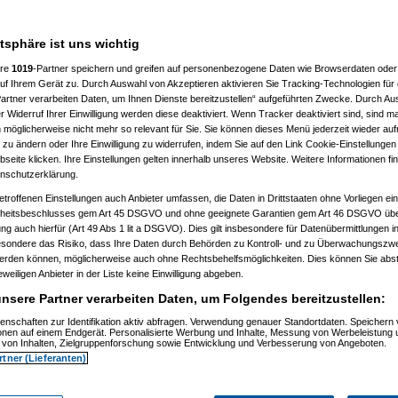
hr wegen einigen vollid***en zu
atsphäre ist uns wichtig
00 fahren kann, also mich enifach
ere
1019
-Partner speichern und greifen auf personenbezogene Daten wie Browserdaten oder 
rganisieren eine selbsthilfegruppe
f Ihrem Gerät zu. Durch Auswahl von Akzeptieren aktivieren Sie Tracking-Technologien für d
artner verarbeiten Daten, um Ihnen Dienste bereitzustellen“ aufgeführten Zwecke. Durch Aus
 Widerruf Ihrer Einwilligung werden diese deaktiviert. Wenn Tracker deaktiviert sind, sind m
 möglicherweise nicht mehr so relevant für Sie. Sie können dieses Menü jederzeit wieder auf
 zu ändern oder Ihre Einwilligung zu widerrufen, indem Sie auf den Link Cookie-Einstellunge
eite klicken. Ihre Einstellungen gelten innerhalb unseres Website. Weitere Informationen fin
nschutzerklärung.
etroffenen Einstellungen auch Anbieter umfassen, die Daten in Drittstaaten ohne Vorliegen ei
itsbeschlusses gem Art 45 DSGVO und ohne geeignete Garantien gem Art 46 DSGVO übermi
yangel
am 24.10.2006, 12:50:53)
gung auch hierfür (Art 49 Abs 1 lit a DSGVO). Dies gilt insbesondere für Datenübermittlungen i
Capri-Sonne
am 24.10.2006, 12:51:30)
esondere das Risiko, dass Ihre Daten durch Behörden zu Kontroll- und zu Überwachungsz
k
(
Marax
am 24.10.2006, 12:52:21)
werden können, möglicherweise auch ohne Rechtsbehelfsmöglichkeiten. Dies können Sie abst
k
(
Capri-Sonne
am 24.10.2006, 12:54:53)
eweiligen Anbieter in der Liste keine Einwilligung abgeben.
k
(
User86994
am 24.10.2006, 12:55:55)
Fly
am 24.10.2006, 12:58:27)
nsere Partner verarbeiten Daten, um Folgendes bereitzustellen:
bond007
am 24.10.2006, 13:02:36)
k
(
yangel
am 24.10.2006, 13:03:52)
enschaften zur Identifikation aktiv abfragen. Verwendung genauer Standortdaten. Speichern 
Oliver_nur echt mit 2 Kastratern und Daisy!
am 24.10.2006, 13:04:44)
ionen auf einem Endgerät. Personalisierte Werbung und Inhalte, Messung von Werbeleistung 
swaDDy
am 24.10.2006, 13:05:01)
von Inhalten, Zielgruppenforschung sowie Entwicklung und Verbesserung von Angeboten.
k
(
User86994
am 24.10.2006, 13:05:01)
rtner (Lieferanten)
k
(
User86994
am 24.10.2006, 13:06:47)
k
(
User86994
am 24.10.2006, 13:10:52)
k
(
psycho_on_tour
am 24.10.2006, 13:17:55)