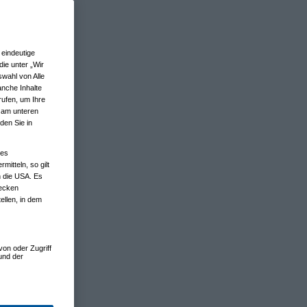
eindeutige
ie unter „Wir
wahl von Alle
anche Inhalte
rufen, um Ihre
n am unteren
den Sie in
nes
tteln, so gilt
n die USA. Es
wecken
ellen, in dem
von oder Zugriff
und der