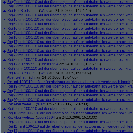
Re(6): mit 100/110 auf der überholspur auf der autobahn: ich werde noch kran
Re(8): mit 100/110 auf der überholspur auf der autobahn: ich werde noch kran
Re(16): Bledsinn...
(
West
am 24.10.2006, 14:54:40)
Re(4): mit 100/110 auf der überholspur auf der autobahn: ich werde noch kran
Re(15): mit 100/110 auf der überholspur auf der autobahn: ich werde noch kr
Re(6): mit 100/110 auf der überholspur auf der autobahn: ich werde noch kran
Re(16): mit 100/110 auf der überholspur auf der autobahn: ich werde noch kr
Re(7): mit 100/110 auf der überholspur auf der autobahn: ich werde noch kran
Re(18): mit 100/110 auf der überholspur auf der autobahn: ich werde noch kr
Re(17): mit 100/110 auf der überholspur auf der autobahn: ich werde noch kr
Re(7): mit 100/110 auf der überholspur auf der autobahn: ich werde noch kran
Re(18): mit 100/110 auf der überholspur auf der autobahn: ich werde noch kr
Re(2): mit 100/110 auf der überholspur auf der autobahn: ich werde noch kran
Re(8): mit 100/110 auf der überholspur auf der autobahn: ich werde noch kran
Re(17): Bledsinn...
(
User86994
am 24.10.2006, 15:02:05)
Re(8): mit 100/110 auf der überholspur auf der autobahn: ich werde noch kran
Re(18): Bledsinn...
(
West
am 24.10.2006, 15:03:04)
Aber wehe...
(
phj
am 24.10.2006, 15:04:06)
Re: mit 100/110 auf der überholspur auf der autobahn: ich werde noch krank
(
Re(19): mit 100/110 auf der überholspur auf der autobahn: ich werde noch kr
Re(7): mit 100/110 auf der überholspur auf der autobahn: ich werde noch kran
Re(9): mit 100/110 auf der überholspur auf der autobahn: ich werde noch kran
Re(20): mit 100/110 auf der überholspur auf der autobahn: ich werde noch kr
Re: Aber wehe...
(
teleth
am 24.10.2006, 15:07:08)
Re(9): mit 100/110 auf der überholspur auf der autobahn: ich werde noch kran
Re(10): mit 100/110 auf der überholspur auf der autobahn: ich werde noch kr
Re: Aber wehe...
(
User86994
am 24.10.2006, 15:10:00)
Re(8): mit 100/110 auf der überholspur auf der autobahn: ich werde noch kran
Re(11): mit 100/110 auf der überholspur auf der autobahn: ich werde noch kra
Re(17): mit 100/110 auf der überholspur auf der autobahn: ich werde noch kr