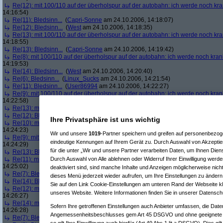
Re(12): mit 100/110 auf der überholspur auf der autobahn: ich werde noch kr
14:16:54)
Re(11): Bledsinn...
(
Capri-Sonne
am 24.10.2006, 14:18:07)
Re(12): Bledsinn...
(
West
am 24.10.2006, 14:18:35)
Re(13): mit 100/110 auf der überholspur auf der autobahn: ich werde noch kr
14:18:55)
Re(13): Bledsinn...
(
Capri-Sonne
am 24.10.2006, 14:19:42)
Re(8): mit 100/110 auf der überholspur auf der autobahn: ich werde noch kran
14:19:53)
Re(14): Bledsinn...
(
West
am 24.10.2006, 14:20:40)
Re(6): Bledsinn...
(
Linux_Sucks
am 24.10.2006, 14:21:54)
Re(11): Bledsinn...
(
User86994
am 24.10.2006, 14:22:27)
Re(9): mit 100/110 auf der überholspur auf der autobahn: ich werde noch kran
14:22:58)
Re(13): mit 100/110 auf der überholspur auf der autobahn: ich werde noch kr
Re(12): Bledsinn...
(
West
am 24.10.2006, 14:23:39)
Ihre Privatsphäre ist uns wichtig
Re(10): mit 100/110 auf der überholspur auf der autobahn: ich werde noch kr
14:24:23)
Wir und unsere
1019
-Partner speichern und greifen auf personenbezo
Re(9): mit 100/110 auf der überholspur auf der autobahn: ich werde noch kran
eindeutige Kennungen auf Ihrem Gerät zu. Durch Auswahl von Akzeptier
14:24:29)
für die unter „Wir und unsere Partner verarbeiten Daten, um Ihnen Dien
Re(13): Bledsinn...
(
User86994
am 24.10.2006, 14:24:54)
Re(11): mit 100/110 auf der überholspur auf der autobahn: ich werde noch kra
Durch Auswahl von Alle ablehnen oder Widerruf Ihrer Einwilligung werde
14:25:02)
deaktiviert sind, sind manche Inhalte und Anzeigen möglicherweise nicht
Re(7): Bledsinn...
(
West
am 24.10.2006, 14:25:29)
dieses Menü jederzeit wieder aufrufen, um Ihre Einstellungen zu ändern 
Re(14): Bledsinn...
(
West
am 24.10.2006, 14:26:09)
Sie auf den Link Cookie-Einstellungen am unteren Rand der Webseite kli
Re(12): mit 100/110 auf der überholspur auf der autobahn: ich werde noch kr
unseres Website. Weitere Informationen finden Sie in unserer Datensch
14:26:27)
Re(14): mit 100/110 auf der überholspur auf der autobahn: ich werde noch kr
Sofern Ihre getroffenen Einstellungen auch Anbieter umfassen, die Daten
14:26:28)
Angemessenheitsbeschlusses gem Art 45 DSGVO und ohne geeignete G
Re(7): Bledsinn...
(
User86994
am 24.10.2006, 14:28:42)