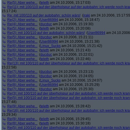
Re(5): Aber wehe...
(
teleth
am 24.10.2006, 15:17:03)
Re(11): mit 100/110 auf der überholspur auf der autobahn: ich werde noch kra
15:17:24)
Re: mit 100/110 auf der autobahn: schön wärs!
(
iraki
am 24.10.2006, 15:17:55
Re(2): Aber wehe...
(
User86994
am 24.10.2006, 15:18:47)
Re(4): Aber wehe...
(
ducduc
am 24.10.2006, 15:19:30)
Re(5): Aber wehe...
(
teleth
am 24.10.2006, 15:20:08)
Re(2): mit 100/110 auf der autobahn: schön wärs!
(
User86994
am 24.10.2006,
Re(5): Aber wehe...
(
ducduc
am 24.10.2006, 15:21:11)
Re(6): Aber wehe...
(
User86994
am 24.10.2006, 15:21:38)
Re(6): Aber wehe...
(
Linux_Sucks
am 24.10.2006, 15:21:42)
Re(6): Aber wehe...
(
teleth
am 24.10.2006, 15:21:43)
Re(6): Aber wehe...
(
ducduc
am 24.10.2006, 15:22:01)
Re(7): Aber wehe...
(
teleth
am 24.10.2006, 15:22:46)
Re(13): mit 100/110 auf der überholspur auf der autobahn: ich werde noch kr
15:22:58)
Re(7): Aber wehe...
(
ducduc
am 24.10.2006, 15:23:13)
Re(8): Aber wehe...
(
ducduc
am 24.10.2006, 15:24:05)
Re(6): Aber wehe...
(
Linux_Sucks
am 24.10.2006, 15:24:07)
Re(8): Aber wehe...
(
User86994
am 24.10.2006, 15:25:29)
Re(7): Aber wehe...
(
ducduc
am 24.10.2006, 15:25:30)
Re(3): mit 100/110 auf der überholspur auf der autobahn: ich werde noch kran
Re(5): mit 100/110 auf der überholspur auf der autobahn: ich werde noch kran
15:27:48)
Re(9): Aber wehe...
(
teleth
am 24.10.2006, 15:28:42)
Re(16): mit 100/110 auf der überholspur auf der autobahn: ich werde noch kr
15:29:34)
Re(9): Aber wehe...
(
teleth
am 24.10.2006, 15:29:45)
Re(8): Aber wehe...
(
teleth
am 24.10.2006, 15:30:18)
Re(5): mit 100/110 auf der überholspur auf der autobahn: ich werde noch kran