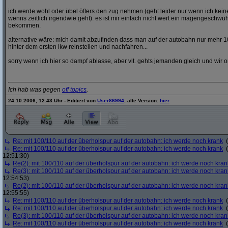
ich werde wohl oder übel öfters den zug nehmen (geht leider nur wenn ich ke
wenns zeitlich irgendwie geht). es ist mir einfach nicht wert ein magengeschwü
bekommen.
alternative wäre: mich damit abzufinden dass man auf der autobahn nur mehr 1
hinter dem ersten lkw reinstellen und nachfahren...
sorry wenn ich hier so dampf ablasse, aber vlt. gehts jemanden gleich und wir o
Ich hab was gegen
off topics
.
24.10.2006, 12:43 Uhr - Editiert von
User86994
, alte Version:
hier
Re: mit 100/110 auf der überholspur auf der autobahn: ich werde noch krank
(
Re: mit 100/110 auf der überholspur auf der autobahn: ich werde noch krank
(
12:51:30)
Re(2): mit 100/110 auf der überholspur auf der autobahn: ich werde noch kran
Re(3): mit 100/110 auf der überholspur auf der autobahn: ich werde noch kran
12:54:53)
Re(2): mit 100/110 auf der überholspur auf der autobahn: ich werde noch kran
12:55:55)
Re: mit 100/110 auf der überholspur auf der autobahn: ich werde noch krank
(
Re: mit 100/110 auf der überholspur auf der autobahn: ich werde noch krank
(
Re(3): mit 100/110 auf der überholspur auf der autobahn: ich werde noch kran
Re: mit 100/110 auf der überholspur auf der autobahn: ich werde noch krank
(