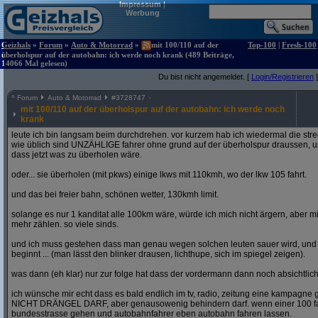
Impressum
|
Werbung
Geizhals
»
Forum
»
Auto & Motorrad
»
mit 100/110 auf der
Top-100
|
Fresh-100
überholspur auf der autobahn: ich werde noch krank (489 Beiträge,
14066 Mal gelesen)
Du bist nicht angemeldet. [
Login/Registrieren
]
^
Forum
Auto & Motorrad
#
3728747
mit 100/110 auf der überholspur auf der autobahn: ich werde noch
krank
leute ich bin langsam beim durchdrehen. vor kurzem hab ich wiedermal die str
wie üblich sind UNZÄHLIGE fahrer ohne grund auf der überholspur draussen, un
dass jetzt was zu überholen wäre.
oder... sie überholen (mit pkws) einige lkws mit 110kmh, wo der lkw 105 fahrt.
und das bei freier bahn, schönen wetter, 130kmh limit.
solange es nur 1 kanditat alle 100km wäre, würde ich mich nicht ärgern, aber mit
mehr zählen. so viele sinds.
und ich muss gestehen dass man genau wegen solchen leuten sauer wird, un
beginnt ... (man lässt den blinker drausen, lichthupe, sich im spiegel zeigen).
was dann (eh klar) nur zur folge hat dass der vordermann dann noch absichtlich
ich wünsche mir echt dass es bald endlich im tv, radio, zeitung eine kampagne gi
NICHT DRÄNGEL DARF, aber genausowenig behindern darf. wenn einer 100 fahren
bundesstrasse gehen und autobahnfahrer eben autobahn fahren lassen.