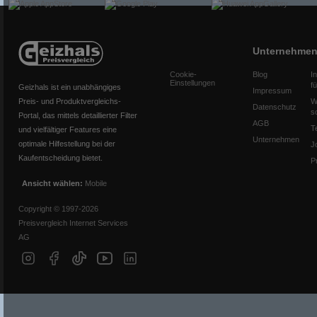
Unternehme
Cookie-
Blog
I
Einstellungen
f
Geizhals ist ein unabhängiges
Impressum
Preis- und Produktvergleichs-
W
Datenschutz
s
Portal, das mittels detaillierter Filter
AGB
T
und vielfältiger Features eine
Unternehmen
optimale Hilfestellung bei der
J
Kaufentscheidung bietet.
P
Ansicht wählen:
Mobile
Copyright © 1997-2026
Preisvergleich Internet Services
AG