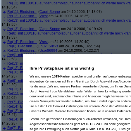
Re(12): mit 100/110 auf der überholspur auf der autobahn: ich werde noch kr
14:16:54)
Re(11): Bledsinn...
(
Capri-Sonne
am 24.10.2006, 14:18:07)
Re(12): Bledsinn...
(
West
am 24.10.2006, 14:18:35)
Re(13): mit 100/110 auf der überholspur auf der autobahn: ich werde noch kr
14:18:55)
Re(13): Bledsinn...
(
Capri-Sonne
am 24.10.2006, 14:19:42)
Re(8): mit 100/110 auf der überholspur auf der autobahn: ich werde noch kran
14:19:53)
Re(14): Bledsinn...
(
West
am 24.10.2006, 14:20:40)
Re(6): Bledsinn...
(
Linux_Sucks
am 24.10.2006, 14:21:54)
Re(11): Bledsinn...
(
User86994
am 24.10.2006, 14:22:27)
Re(9): mit 100/110 auf der überholspur auf der autobahn: ich werde noch kran
14:22:58)
Re(13): mit 100/110 auf der überholspur auf der autobahn: ich werde noch kr
Re(12): Bledsinn...
(
West
am 24.10.2006, 14:23:39)
Ihre Privatsphäre ist uns wichtig
Re(10): mit 100/110 auf der überholspur auf der autobahn: ich werde noch kr
14:24:23)
Wir und unsere
1019
-Partner speichern und greifen auf personenbezo
Re(9): mit 100/110 auf der überholspur auf der autobahn: ich werde noch kran
eindeutige Kennungen auf Ihrem Gerät zu. Durch Auswahl von Akzeptier
14:24:29)
für die unter „Wir und unsere Partner verarbeiten Daten, um Ihnen Dien
Re(13): Bledsinn...
(
User86994
am 24.10.2006, 14:24:54)
Durch Auswahl von Alle ablehnen oder Widerruf Ihrer Einwilligung werde
Re(11): mit 100/110 auf der überholspur auf der autobahn: ich werde noch kra
deaktiviert sind, sind manche Inhalte und Anzeigen möglicherweise nicht
14:25:02)
dieses Menü jederzeit wieder aufrufen, um Ihre Einstellungen zu ändern 
Re(7): Bledsinn...
(
West
am 24.10.2006, 14:25:29)
Re(14): Bledsinn...
(
West
am 24.10.2006, 14:26:09)
Sie auf den Link Cookie-Einstellungen am unteren Rand der Webseite kli
Re(12): mit 100/110 auf der überholspur auf der autobahn: ich werde noch kr
unseres Website. Weitere Informationen finden Sie in unserer Datensch
14:26:27)
Re(14): mit 100/110 auf der überholspur auf der autobahn: ich werde noch kr
Sofern Ihre getroffenen Einstellungen auch Anbieter umfassen, die Daten
14:26:28)
Angemessenheitsbeschlusses gem Art 45 DSGVO und ohne geeignete G
Re(7): Bledsinn...
(
User86994
am 24.10.2006, 14:28:42)
so gilt Ihre Einwilligung auch hierfür (Art 49 Abs 1 lit a DSGVO). Dies gi