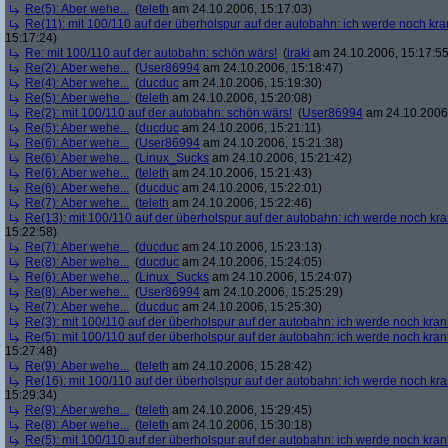
Re(5): Aber wehe...
(
teleth
am 24.10.2006, 15:17:03)
Re(11): mit 100/110 auf der überholspur auf der autobahn: ich werde noch kra
15:17:24)
Re: mit 100/110 auf der autobahn: schön wärs!
(
iraki
am 24.10.2006, 15:17:55
Re(2): Aber wehe...
(
User86994
am 24.10.2006, 15:18:47)
Re(4): Aber wehe...
(
ducduc
am 24.10.2006, 15:19:30)
Re(5): Aber wehe...
(
teleth
am 24.10.2006, 15:20:08)
Re(2): mit 100/110 auf der autobahn: schön wärs!
(
User86994
am 24.10.2006,
Re(5): Aber wehe...
(
ducduc
am 24.10.2006, 15:21:11)
Re(6): Aber wehe...
(
User86994
am 24.10.2006, 15:21:38)
Re(6): Aber wehe...
(
Linux_Sucks
am 24.10.2006, 15:21:42)
Re(6): Aber wehe...
(
teleth
am 24.10.2006, 15:21:43)
Re(6): Aber wehe...
(
ducduc
am 24.10.2006, 15:22:01)
Re(7): Aber wehe...
(
teleth
am 24.10.2006, 15:22:46)
Re(13): mit 100/110 auf der überholspur auf der autobahn: ich werde noch kr
15:22:58)
Re(7): Aber wehe...
(
ducduc
am 24.10.2006, 15:23:13)
Re(8): Aber wehe...
(
ducduc
am 24.10.2006, 15:24:05)
Re(6): Aber wehe...
(
Linux_Sucks
am 24.10.2006, 15:24:07)
Re(8): Aber wehe...
(
User86994
am 24.10.2006, 15:25:29)
Re(7): Aber wehe...
(
ducduc
am 24.10.2006, 15:25:30)
Re(3): mit 100/110 auf der überholspur auf der autobahn: ich werde noch kran
Re(5): mit 100/110 auf der überholspur auf der autobahn: ich werde noch kran
15:27:48)
Re(9): Aber wehe...
(
teleth
am 24.10.2006, 15:28:42)
Re(16): mit 100/110 auf der überholspur auf der autobahn: ich werde noch kr
15:29:34)
Re(9): Aber wehe...
(
teleth
am 24.10.2006, 15:29:45)
Re(8): Aber wehe...
(
teleth
am 24.10.2006, 15:30:18)
Re(5): mit 100/110 auf der überholspur auf der autobahn: ich werde noch kran