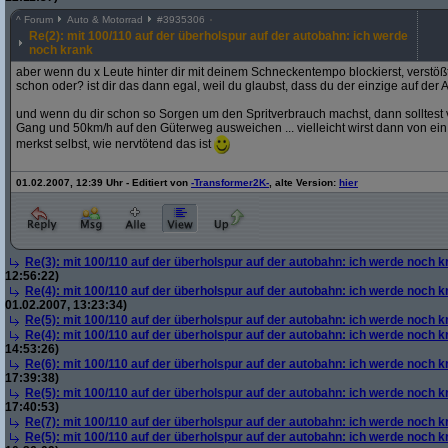
^
Forum
Auto & Motorrad
#
3935306
Re(2): mit 100/110 auf der überholspur auf der autobahn: ich werde
noch krank
aber wenn du x Leute hinter dir mit deinem Schneckentempo blockierst, verstöß
schon oder? ist dir das dann egal, weil du glaubst, dass du der einzige auf der 
und wenn du dir schon so Sorgen um den Spritverbrauch machst, dann solltest vi
Gang und 50km/h auf den Güterweg ausweichen ... vielleicht wirst dann von ei
merkst selbst, wie nervtötend das ist
01.02.2007, 12:39 Uhr - Editiert von
-Transformer2K-
, alte Version:
hier
Re(3): mit 100/110 auf der überholspur auf der autobahn: ich werde noch k
12:56:22)
Re(4): mit 100/110 auf der überholspur auf der autobahn: ich werde noch k
01.02.2007, 13:23:34)
Re(5): mit 100/110 auf der überholspur auf der autobahn: ich werde noch k
Re(4): mit 100/110 auf der überholspur auf der autobahn: ich werde noch k
14:53:26)
Re(6): mit 100/110 auf der überholspur auf der autobahn: ich werde noch k
17:39:38)
Re(5): mit 100/110 auf der überholspur auf der autobahn: ich werde noch k
17:40:53)
Re(7): mit 100/110 auf der überholspur auf der autobahn: ich werde noch k
Re(5): mit 100/110 auf der überholspur auf der autobahn: ich werde noch k