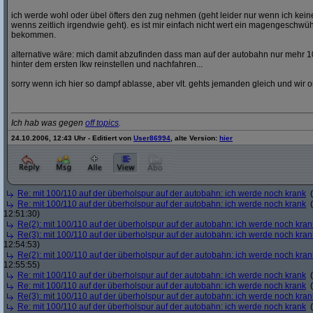
ich werde wohl oder übel öfters den zug nehmen (geht leider nur wenn ich ke
wenns zeitlich irgendwie geht). es ist mir einfach nicht wert ein magengeschwü
bekommen.
alternative wäre: mich damit abzufinden dass man auf der autobahn nur mehr 1
hinter dem ersten lkw reinstellen und nachfahren...
sorry wenn ich hier so dampf ablasse, aber vlt. gehts jemanden gleich und wir o
Ich hab was gegen
off topics
.
24.10.2006, 12:43 Uhr - Editiert von
User86994
, alte Version:
hier
Re: mit 100/110 auf der überholspur auf der autobahn: ich werde noch krank
(
Re: mit 100/110 auf der überholspur auf der autobahn: ich werde noch krank
(
12:51:30)
Re(2): mit 100/110 auf der überholspur auf der autobahn: ich werde noch kran
Re(3): mit 100/110 auf der überholspur auf der autobahn: ich werde noch kran
12:54:53)
Re(2): mit 100/110 auf der überholspur auf der autobahn: ich werde noch kran
12:55:55)
Re: mit 100/110 auf der überholspur auf der autobahn: ich werde noch krank
(
Re: mit 100/110 auf der überholspur auf der autobahn: ich werde noch krank
(
Re(3): mit 100/110 auf der überholspur auf der autobahn: ich werde noch kran
Re: mit 100/110 auf der überholspur auf der autobahn: ich werde noch krank
(