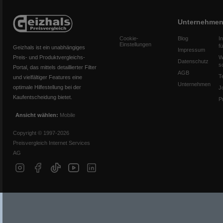
Unternehme
Cookie-
Blog
I
Einstellungen
f
Geizhals ist ein unabhängiges
Impressum
Preis- und Produktvergleichs-
W
Datenschutz
s
Portal, das mittels detaillierter Filter
AGB
T
und vielfältiger Features eine
Unternehmen
optimale Hilfestellung bei der
J
Kaufentscheidung bietet.
P
Ansicht wählen:
Mobile
Copyright © 1997-2026
Preisvergleich Internet Services
AG