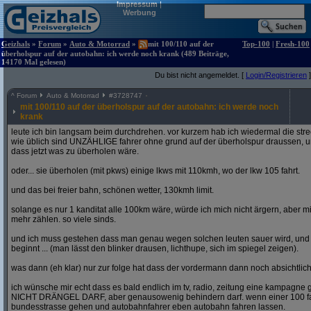
Impressum
|
Werbung
Geizhals
»
Forum
»
Auto & Motorrad
»
mit 100/110 auf der
Top-100
|
Fresh-100
überholspur auf der autobahn: ich werde noch krank (489 Beiträge,
14170 Mal gelesen)
Du bist nicht angemeldet. [
Login/Registrieren
]
^
Forum
Auto & Motorrad
#
3728747
mit 100/110 auf der überholspur auf der autobahn: ich werde noch
krank
leute ich bin langsam beim durchdrehen. vor kurzem hab ich wiedermal die str
wie üblich sind UNZÄHLIGE fahrer ohne grund auf der überholspur draussen, un
dass jetzt was zu überholen wäre.
oder... sie überholen (mit pkws) einige lkws mit 110kmh, wo der lkw 105 fahrt.
und das bei freier bahn, schönen wetter, 130kmh limit.
solange es nur 1 kanditat alle 100km wäre, würde ich mich nicht ärgern, aber mit
mehr zählen. so viele sinds.
und ich muss gestehen dass man genau wegen solchen leuten sauer wird, un
beginnt ... (man lässt den blinker drausen, lichthupe, sich im spiegel zeigen).
was dann (eh klar) nur zur folge hat dass der vordermann dann noch absichtlich
ich wünsche mir echt dass es bald endlich im tv, radio, zeitung eine kampagne gi
NICHT DRÄNGEL DARF, aber genausowenig behindern darf. wenn einer 100 fahren
bundesstrasse gehen und autobahnfahrer eben autobahn fahren lassen.