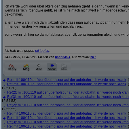
ich werde wohl oder übel öfters den zug nehmen (geht leider nur wenn ich ke
wenns zeitlich irgendwie geht). es ist mir einfach nicht wert ein magengeschwü
bekommen.
alternative wäre: mich damit abzufinden dass man auf der autobahn nur mehr 1
hinter dem ersten lkw reinstellen und nachfahren...
sorry wenn ich hier so dampf ablasse, aber vlt. gehts jemanden gleich und wir o
Ich hab was gegen
off topics
.
24.10.2006, 12:43 Uhr - Editiert von
User86994
, alte Version:
hier
Re: mit 100/110 auf der überholspur auf der autobahn: ich werde noch krank
(
Re: mit 100/110 auf der überholspur auf der autobahn: ich werde noch krank
(
12:51:30)
Re(2): mit 100/110 auf der überholspur auf der autobahn: ich werde noch kran
Re(3): mit 100/110 auf der überholspur auf der autobahn: ich werde noch kran
12:54:53)
Re(2): mit 100/110 auf der überholspur auf der autobahn: ich werde noch kran
12:55:55)
Re: mit 100/110 auf der überholspur auf der autobahn: ich werde noch krank
(
Re: mit 100/110 auf der überholspur auf der autobahn: ich werde noch krank
(
Re(3): mit 100/110 auf der überholspur auf der autobahn: ich werde noch kran
Re: mit 100/110 auf der überholspur auf der autobahn: ich werde noch krank
(