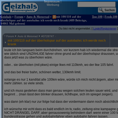
Impressum
|
Werbung
Geizhals
»
Forum
»
Auto & Motorrad
»
mit 100/110 auf der
Top-100
|
Fresh-100
überholspur auf der autobahn: ich werde noch krank (489 Beiträge,
14061 Mal gelesen)
Du bist nicht angemeldet. [
Login/Registrieren
]
^
Forum
Auto & Motorrad
#
3728747
mit 100/110 auf der überholspur auf der autobahn: ich werde noch
krank
leute ich bin langsam beim durchdrehen. vor kurzem hab ich wiedermal die str
wie üblich sind UNZÄHLIGE fahrer ohne grund auf der überholspur draussen, un
dass jetzt was zu überholen wäre.
oder... sie überholen (mit pkws) einige lkws mit 110kmh, wo der lkw 105 fahrt.
und das bei freier bahn, schönen wetter, 130kmh limit.
solange es nur 1 kanditat alle 100km wäre, würde ich mich nicht ärgern, aber mit
mehr zählen. so viele sinds.
und ich muss gestehen dass man genau wegen solchen leuten sauer wird, un
beginnt ... (man lässt den blinker drausen, lichthupe, sich im spiegel zeigen).
was dann (eh klar) nur zur folge hat dass der vordermann dann noch absichtlich
ich wünsche mir echt dass es bald endlich im tv, radio, zeitung eine kampagne gi
NICHT DRÄNGEL DARF, aber genausowenig behindern darf. wenn einer 100 fahren
bundesstrasse gehen und autobahnfahrer eben autobahn fahren lassen.