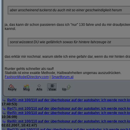
aber anscheinend tuckerst du auch mit so einer geschwindigkeit herum
ja, das kann dir schon passieren dass ich "nur" 130 fahre und du mir draufpicke
kannst.
sonst wüsstest DU wie gefährlich sowas für hintere fahrzeuge ist
das erklär mir nochmal. warum stelle ich eine gefahr dar, wenn du mir hinten dra
Runter gehts schneller als rauf!
Statistik ist eine exakte Methode, Halbwahrheiten ungenau auszudrücken.
FashionModelDirectory.com
|
Smartforum.at
Re(5): mit 100/110 auf der überholspur auf der autobahn: ich werde noch k
17:40:53)
Re(7): mit 100/110 auf der überholspur auf der autobahn: ich werde noch k
Re(5): mit 100/110 auf der überholspur auf der autobahn: ich werde noch k
10:36:09)
Re(6): mit 100/110 auf der überholspur auf der autobahn: ich werde noch k
02.02.2007, 10:41:47)
Re(12): mit 100/110 auf der überholspur auf der autobahn: ich werde noch