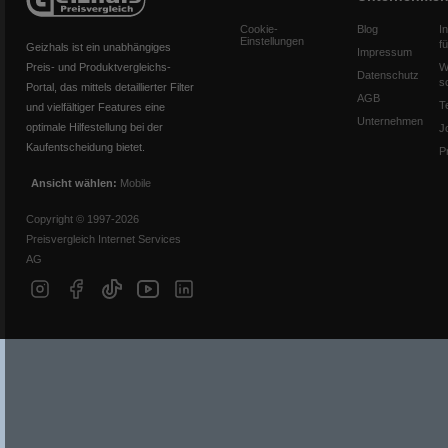
Cookie-
Blog
I
Einstellungen
f
Geizhals ist ein unabhängiges
Impressum
Preis- und Produktvergleichs-
W
Datenschutz
s
Portal, das mittels detaillierter Filter
AGB
T
und vielfältiger Features eine
Unternehmen
optimale Hilfestellung bei der
J
Kaufentscheidung bietet.
P
Ansicht wählen:
Mobile
Copyright © 1997-2026
Preisvergleich Internet Services
AG