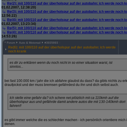
Re(2): mit 100/110 auf der überholspur auf der autobahn: ich werde noch k
01.02.2007, 12:38:20)
Re(3): mit 100/110 auf der überholspur auf der autobahn: ich werde noch k
12:56:22)
Re(4): mit 100/110 auf der überholspur auf der autobahn: ich werde noch k
01.02.2007, 13:23:34)
Re(5): mit 100/110 auf der überholspur auf der autobahn: ich werde noch k
Re(4): mit 100/110 auf der überholspur auf der autobahn: ich werde noch k
14:53:26)
^
Forum
Auto & Motorrad
#
3935893
Re(6): mit 100/110 auf der überholspur auf der autobahn: ich werde
noch krank
es dir zu erklären wenn du noch nicht in so einer situation warst, ist
sinnlos...
bei fast 100.000 km / jahr die ich abfahre glaubst du dass? da gibts nichts zu 
draufpickst und der muss bremsen gefährdest du ihn und dich selbst auch.
Ich stelle eine gefahr da? ich schere net plötzlich mit ca 110kmh auf die
überholspur aus und gefährde damit andere autos die mit 130-140kmh dort
fahren!!
es gibt immer welche die es schlechter machen - ich persönlich orientiere mich
denen.