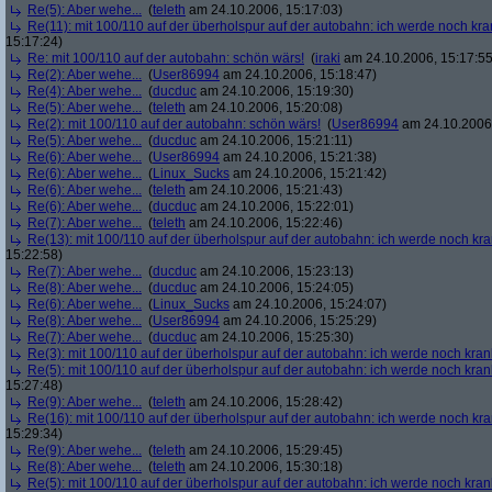
Re(5): Aber wehe...
(
teleth
am 24.10.2006, 15:17:03)
Re(11): mit 100/110 auf der überholspur auf der autobahn: ich werde noch kra
15:17:24)
Re: mit 100/110 auf der autobahn: schön wärs!
(
iraki
am 24.10.2006, 15:17:55
Re(2): Aber wehe...
(
User86994
am 24.10.2006, 15:18:47)
Re(4): Aber wehe...
(
ducduc
am 24.10.2006, 15:19:30)
Re(5): Aber wehe...
(
teleth
am 24.10.2006, 15:20:08)
Re(2): mit 100/110 auf der autobahn: schön wärs!
(
User86994
am 24.10.2006,
Re(5): Aber wehe...
(
ducduc
am 24.10.2006, 15:21:11)
Re(6): Aber wehe...
(
User86994
am 24.10.2006, 15:21:38)
Re(6): Aber wehe...
(
Linux_Sucks
am 24.10.2006, 15:21:42)
Re(6): Aber wehe...
(
teleth
am 24.10.2006, 15:21:43)
Re(6): Aber wehe...
(
ducduc
am 24.10.2006, 15:22:01)
Re(7): Aber wehe...
(
teleth
am 24.10.2006, 15:22:46)
Re(13): mit 100/110 auf der überholspur auf der autobahn: ich werde noch kr
15:22:58)
Re(7): Aber wehe...
(
ducduc
am 24.10.2006, 15:23:13)
Re(8): Aber wehe...
(
ducduc
am 24.10.2006, 15:24:05)
Re(6): Aber wehe...
(
Linux_Sucks
am 24.10.2006, 15:24:07)
Re(8): Aber wehe...
(
User86994
am 24.10.2006, 15:25:29)
Re(7): Aber wehe...
(
ducduc
am 24.10.2006, 15:25:30)
Re(3): mit 100/110 auf der überholspur auf der autobahn: ich werde noch kran
Re(5): mit 100/110 auf der überholspur auf der autobahn: ich werde noch kran
15:27:48)
Re(9): Aber wehe...
(
teleth
am 24.10.2006, 15:28:42)
Re(16): mit 100/110 auf der überholspur auf der autobahn: ich werde noch kr
15:29:34)
Re(9): Aber wehe...
(
teleth
am 24.10.2006, 15:29:45)
Re(8): Aber wehe...
(
teleth
am 24.10.2006, 15:30:18)
Re(5): mit 100/110 auf der überholspur auf der autobahn: ich werde noch kran