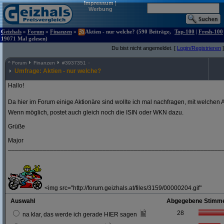
Impressum
|
Werbung
Geizhals
»
Forum
»
Finanzen
»
Aktien - nur welche? (590 Beiträge,
Top-100
|
Fresh-100
19071 Mal gelesen)
Du bist nicht angemeldet. [
Login/Registrieren
]
^
Forum
Finanzen
#
3937351
Umfrage: Aktien - nur welche?
Hallo!
Da hier im Forum einige Aktionäre sind wollte ich mal nachfragen, mit welchen A
Wenn möglich, postet auch gleich noch die ISIN oder WKN dazu.
Grüße
Major
_____________________________________________________________
<img src="http://forum.geizhals.at/files/3159/00000204.gif"
Auswahl
Abgegebene Stimm
28
na klar, das werde ich gerade HIER sagen