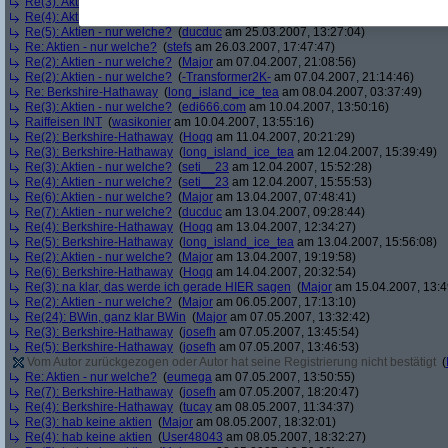
Re(3): Aktien - nur welche?
(
ducduc
am 25.03.2007, 13:23:14)
Re(4): Aktien - nur welche?
(
Major
am 25.03.2007, 13:26:22)
Re(5): Aktien - nur welche?
(
ducduc
am 25.03.2007, 13:27:04)
Re: Aktien - nur welche?
(
stefs
am 26.03.2007, 17:47:47)
Re(2): Aktien - nur welche?
(
Major
am 07.04.2007, 21:08:56)
Re(2): Aktien - nur welche?
(
-Transformer2K-
am 07.04.2007, 21:14:46)
Re: Berkshire-Hathaway
(
long_island_ice_tea
am 08.04.2007, 03:37:49)
Re(3): Aktien - nur welche?
(
edi666.com
am 10.04.2007, 13:50:16)
Raiffeisen INT
(
wasikonier
am 10.04.2007, 13:55:16)
Re(2): Berkshire-Hathaway
(
Hoqq
am 11.04.2007, 20:21:29)
Re(3): Berkshire-Hathaway
(
long_island_ice_tea
am 12.04.2007, 15:39:49)
Re(3): Aktien - nur welche?
(
seti__23
am 12.04.2007, 15:52:28)
Re(4): Aktien - nur welche?
(
seti__23
am 12.04.2007, 15:55:53)
Re(6): Aktien - nur welche?
(
Major
am 13.04.2007, 07:48:41)
Re(7): Aktien - nur welche?
(
ducduc
am 13.04.2007, 09:28:44)
Re(4): Berkshire-Hathaway
(
Hoqq
am 13.04.2007, 12:34:27)
Re(5): Berkshire-Hathaway
(
long_island_ice_tea
am 13.04.2007, 15:56:08)
Re(2): Aktien - nur welche?
(
Major
am 13.04.2007, 19:19:58)
Re(6): Berkshire-Hathaway
(
Hoqq
am 14.04.2007, 20:32:54)
Re(3): na klar, das werde ich gerade HIER sagen
(
Major
am 15.04.2007, 13:4
Re(2): Aktien - nur welche?
(
Major
am 06.05.2007, 17:13:10)
Re(24): BWin, ganz klar BWin
(
Major
am 07.05.2007, 13:32:42)
Re(3): Berkshire-Hathaway
(
josefh
am 07.05.2007, 13:45:54)
Re(5): Berkshire-Hathaway
(
josefh
am 07.05.2007, 13:46:53)
Vom Autor zurückgezogen oder Autor hat seine Registrierung nicht bestätigt
(
Re: Aktien - nur welche?
(
eumega
am 07.05.2007, 13:50:55)
Re(7): Berkshire-Hathaway
(
josefh
am 07.05.2007, 18:20:47)
Re(4): Berkshire-Hathaway
(
tucay
am 08.05.2007, 11:34:37)
Re(3): hab keine aktien
(
Major
am 08.05.2007, 18:32:01)
Re(4): hab keine aktien
(
User48043
am 08.05.2007, 18:32:27)