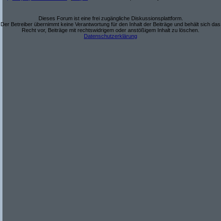
Dieses Forum ist eine frei zugängliche Diskussionsplattform.
Der Betreiber übernimmt keine Verantwortung für den Inhalt der Beiträge und behält sich das
Recht vor, Beiträge mit rechtswidrigem oder anstößigem Inhalt zu löschen.
Datenschutzerklärung