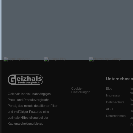
Unternehme
Cookie-
Blog
I
Einstellungen
f
Geizhals ist ein unabhängiges
Impressum
Preis- und Produktvergleichs-
W
Datenschutz
s
Portal, das mittels detaillierter Filter
AGB
T
und vielfältiger Features eine
Unternehmen
optimale Hilfestellung bei der
J
Kaufentscheidung bietet.
P