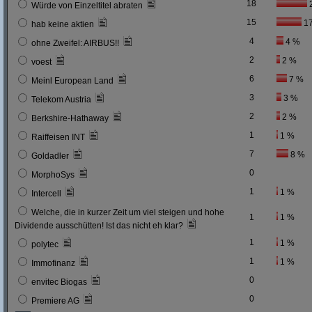
18
Würde von Einzeltitel abraten
15
1
hab keine aktien
4
4 %
ohne Zweifel: AIRBUS!!
2
2 %
voest
6
7 %
Meinl European Land
3
3 %
Telekom Austria
2
2 %
Berkshire-Hathaway
1
1 %
Raiffeisen INT
7
8 %
Goldadler
0
MorphoSys
1
1 %
Intercell
Welche, die in kurzer Zeit um viel steigen und hohe
1
1 %
Dividende ausschütten! Ist das nicht eh klar?
1
1 %
polytec
1
1 %
Immofinanz
0
envitec Biogas
0
Premiere AG