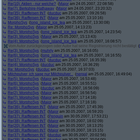
Re(10): Aktien - nur welche?
(
Major
am 24.05.2007, 22:08:58)
Re(7): Berkshire-Hathaway
(
Major
am 24.05.2007, 23:20:32)
Re(35): Raiffeisen INT
(
ducduc
am 25.05.2007, 09:26:58)
Re(36): Raiffeisen INT
(
Major
am 25.05.2007, 13:10:16)
MorphoSys
(
long_island_ice_tea
am 25.05.2007, 13:30:08)
Re: MorphoSys
(
Major
am 25.05.2007, 14:13:23)
Re(2): MorphoSys
(
long_island_ice_tea
am 25.05.2007, 14:23:54)
Re(3): MorphoSys
(
Major
am 25.05.2007, 15:13:43)
Re(4): MorphoSys
(
long_island_ice_tea
am 25.05.2007, 16:08:57)
Vom Autor zurückgezogen oder Autor hat seine Registrierung nicht bestätigt
(
Re(3): MorphoSys
(
muhrly
am 25.05.2007, 16:16:05)
Re(6): MorphoSys
(
long_island_ice_tea
am 25.05.2007, 16:16:55)
Re(37): Raiffeisen INT
(
ducduc
am 25.05.2007, 16:35:39)
Re(4): MorphoSys
(
ducduc
am 25.05.2007, 16:36:29)
Re: MorphoSys
(
ducduc
am 25.05.2007, 16:37:03)
Milchpulver, ich sage nur Milchpulver...
(
nergal
am 25.05.2007, 16:49:04)
Re(5): MorphoSys
(
Major
am 25.05.2007, 16:53:48)
Re(6): MorphoSys
(
Major
am 25.05.2007, 16:55:51)
Re(6): MorphoSys
(
ducduc
am 25.05.2007, 16:56:09)
Re(2): MorphoSys
(
Major
am 25.05.2007, 16:56:54)
Re(7): MorphoSys
(
Major
am 25.05.2007, 17:14:18)
Re(5): MorphoSys
(
Major
am 25.05.2007, 17:16:18)
Re(36): Raiffeisen INT
(
Major
am 25.05.2007, 17:45:39)
Re(36): Raiffeisen INT
(
Major
am 30.05.2007, 16:59:20)
Re(37): Raiffeisen INT
(
Penguin
am 30.05.2007, 17:53:21)
Re(38): Raiffeisen INT
(
Major
am 30.05.2007, 18:02:09)
Re(20): Raiffeisen INT
(
Major
am 30.05.2007, 18:13:25)
Re(38): Raiffeisen INT
(
Major
am 30.05.2007, 18:15:15)
Re(37): Raiffeisen INT
(
ducduc
am 30.05.2007, 20:02:56)
Re(39): Raiffeisen INT
(
ducduc
am 30.05.2007, 20:04:00)