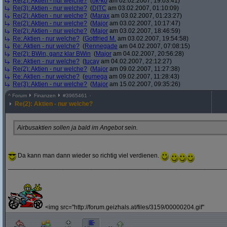
Re(2): Aktien - nur welche?
(
ok-ko
am 02.02.2007, 19:03:41)
Re(3): Aktien - nur welche?
(
DITC
am 03.02.2007, 01:10:09)
Re(2): Aktien - nur welche?
(
Marax
am 03.02.2007, 01:23:27)
Re(2): Aktien - nur welche?
(
Major
am 03.02.2007, 10:17:47)
Re(2): Aktien - nur welche?
(
Major
am 03.02.2007, 18:46:59)
Re: Aktien - nur welche?
(
Gottfried M.
am 03.02.2007, 19:54:58)
Re: Aktien - nur welche?
(
Rennegade
am 04.02.2007, 07:08:15)
Re(2): BWin, ganz klar BWin
(
Major
am 04.02.2007, 20:56:28)
Re: Aktien - nur welche?
(
tucay
am 04.02.2007, 22:12:27)
Re(2): Aktien - nur welche?
(
Major
am 09.02.2007, 11:27:38)
Re: Aktien - nur welche?
(
eumega
am 09.02.2007, 11:28:43)
Re(3): Aktien - nur welche?
(
Major
am 15.02.2007, 09:35:26)
^
Forum
Finanzen
#
3965461
Re(2): Aktien - nur welche?
Airbusaktien sollen ja bald im Angebot sein.
Da kann man dann wieder so richtig viel verdienen.
_____________________________________________________________
<img src="http://forum.geizhals.at/files/3159/00000204.gif"