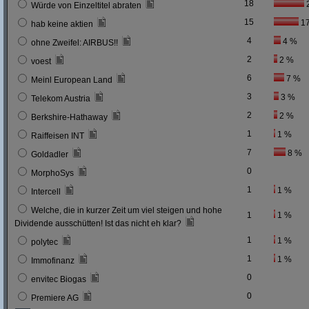
18
Würde von Einzeltitel abraten
15
1
hab keine aktien
4
4 %
ohne Zweifel: AIRBUS!!
2
2 %
voest
6
7 %
Meinl European Land
3
3 %
Telekom Austria
2
2 %
Berkshire-Hathaway
1
1 %
Raiffeisen INT
7
8 %
Goldadler
0
MorphoSys
1
1 %
Intercell
Welche, die in kurzer Zeit um viel steigen und hohe
1
1 %
Dividende ausschütten! Ist das nicht eh klar?
1
1 %
polytec
1
1 %
Immofinanz
0
envitec Biogas
0
Premiere AG