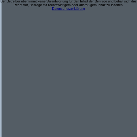
Der Betreiber übernimmt keine Verantwortung für den Inhalt der Beiträge und behält sich das
Recht vor, Beiträge mit rechtswidrigem oder anstößigem Inhalt zu löschen.
Datenschutzerklärung