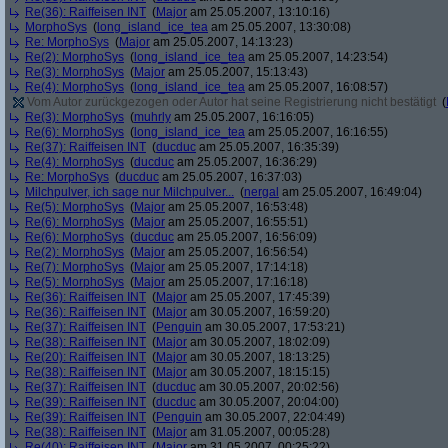
Re(36): Raiffeisen INT
(
Major
am 25.05.2007, 13:10:16)
MorphoSys
(
long_island_ice_tea
am 25.05.2007, 13:30:08)
Re: MorphoSys
(
Major
am 25.05.2007, 14:13:23)
Re(2): MorphoSys
(
long_island_ice_tea
am 25.05.2007, 14:23:54)
Re(3): MorphoSys
(
Major
am 25.05.2007, 15:13:43)
Re(4): MorphoSys
(
long_island_ice_tea
am 25.05.2007, 16:08:57)
Vom Autor zurückgezogen oder Autor hat seine Registrierung nicht bestätigt
(
Re(3): MorphoSys
(
muhrly
am 25.05.2007, 16:16:05)
Re(6): MorphoSys
(
long_island_ice_tea
am 25.05.2007, 16:16:55)
Re(37): Raiffeisen INT
(
ducduc
am 25.05.2007, 16:35:39)
Re(4): MorphoSys
(
ducduc
am 25.05.2007, 16:36:29)
Re: MorphoSys
(
ducduc
am 25.05.2007, 16:37:03)
Milchpulver, ich sage nur Milchpulver...
(
nergal
am 25.05.2007, 16:49:04)
Re(5): MorphoSys
(
Major
am 25.05.2007, 16:53:48)
Re(6): MorphoSys
(
Major
am 25.05.2007, 16:55:51)
Re(6): MorphoSys
(
ducduc
am 25.05.2007, 16:56:09)
Re(2): MorphoSys
(
Major
am 25.05.2007, 16:56:54)
Re(7): MorphoSys
(
Major
am 25.05.2007, 17:14:18)
Re(5): MorphoSys
(
Major
am 25.05.2007, 17:16:18)
Re(36): Raiffeisen INT
(
Major
am 25.05.2007, 17:45:39)
Re(36): Raiffeisen INT
(
Major
am 30.05.2007, 16:59:20)
Re(37): Raiffeisen INT
(
Penguin
am 30.05.2007, 17:53:21)
Re(38): Raiffeisen INT
(
Major
am 30.05.2007, 18:02:09)
Re(20): Raiffeisen INT
(
Major
am 30.05.2007, 18:13:25)
Re(38): Raiffeisen INT
(
Major
am 30.05.2007, 18:15:15)
Re(37): Raiffeisen INT
(
ducduc
am 30.05.2007, 20:02:56)
Re(39): Raiffeisen INT
(
ducduc
am 30.05.2007, 20:04:00)
Re(39): Raiffeisen INT
(
Penguin
am 30.05.2007, 22:04:49)
Re(38): Raiffeisen INT
(
Major
am 31.05.2007, 00:05:28)
Re(40): Raiffeisen INT
(
Major
am 31.05.2007, 00:25:22)