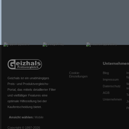
Unternehme
Cookie-
Blog
I
Einstellungen
f
Geizhals ist ein unabhängiges
Impressum
Preis- und Produktvergleichs-
W
Datenschutz
s
Portal, das mittels detaillierter Filter
AGB
T
und vielfältiger Features eine
Unternehmen
optimale Hilfestellung bei der
J
Kaufentscheidung bietet.
P
Ansicht wählen:
Mobile
Copyright © 1997-2026