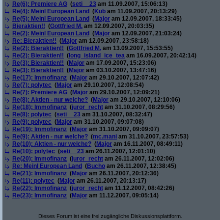
Re(6): Premiere AG
(
seti__23
am 11.09.2007, 15:06:13)
Re(4): Meinl European Land
(
Kub
am 11.09.2007, 20:13:29)
Re(5): Meinl European Land
(
Major
am 12.09.2007, 18:33:45)
Bieraktien!!
(
Gottfried M.
am 12.09.2007, 20:03:35)
Re(2): Meinl European Land
(
Major
am 12.09.2007, 21:03:24)
Re: Bieraktien!!
(
Major
am 12.09.2007, 23:58:18)
Re(2): Bieraktien!!
(
Gottfried M.
am 13.09.2007, 15:53:55)
Re(2): Bieraktien!!
(
long_island_ice_tea
am 16.09.2007, 20:42:14)
Re(3): Bieraktien!!
(
Major
am 17.09.2007, 15:23:06)
Re(3): Bieraktien!!
(
Major
am 03.10.2007, 13:47:16)
Re(17): Immofinanz
(
Major
am 29.10.2007, 12:07:42)
Re(7): polytec
(
Major
am 29.10.2007, 12:08:54)
Re(7): Premiere AG
(
Major
am 29.10.2007, 12:09:21)
Re(8): Aktien - nur welche?
(
Major
am 29.10.2007, 12:10:06)
Re(18): Immofinanz
(
juror_recht
am 31.10.2007, 08:29:56)
Re(8): polytec
(
seti__23
am 31.10.2007, 08:32:47)
Re(9): polytec
(
Major
am 31.10.2007, 09:07:08)
Re(19): Immofinanz
(
Major
am 31.10.2007, 09:09:07)
Re(9): Aktien - nur welche?
(
mc.mani
am 31.10.2007, 23:57:53)
Re(10): Aktien - nur welche?
(
Major
am 16.11.2007, 08:49:11)
Re(10): polytec
(
seti__23
am 26.11.2007, 12:01:10)
Re(20): Immofinanz
(
juror_recht
am 26.11.2007, 12:02:06)
Re: Meinl European Land
(
Bucho
am 26.11.2007, 12:38:45)
Re(21): Immofinanz
(
Major
am 26.11.2007, 20:12:36)
Re(11): polytec
(
Major
am 26.11.2007, 20:13:17)
Re(22): Immofinanz
(
juror_recht
am 11.12.2007, 08:42:26)
Re(23): Immofinanz
(
Major
am 11.12.2007, 09:05:14)
Dieses Forum ist eine frei zugängliche Diskussionsplattform.