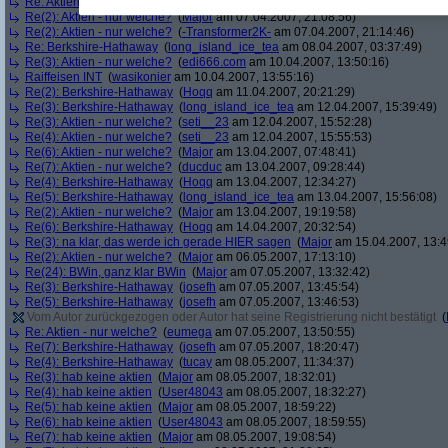
Re: Aktien - nur welche?
(
stefs
am 26.03.2007, 17:47:47)
Re(2): Aktien - nur welche?
(
Major
am 07.04.2007, 21:08:56)
Re(2): Aktien - nur welche?
(
-Transformer2K-
am 07.04.2007, 21:14:46)
Re: Berkshire-Hathaway
(
long_island_ice_tea
am 08.04.2007, 03:37:49)
Re(3): Aktien - nur welche?
(
edi666.com
am 10.04.2007, 13:50:16)
Raiffeisen INT
(
wasikonier
am 10.04.2007, 13:55:16)
Re(2): Berkshire-Hathaway
(
Hoqq
am 11.04.2007, 20:21:29)
Re(3): Berkshire-Hathaway
(
long_island_ice_tea
am 12.04.2007, 15:39:49)
Re(3): Aktien - nur welche?
(
seti__23
am 12.04.2007, 15:52:28)
Re(4): Aktien - nur welche?
(
seti__23
am 12.04.2007, 15:55:53)
Re(6): Aktien - nur welche?
(
Major
am 13.04.2007, 07:48:41)
Re(7): Aktien - nur welche?
(
ducduc
am 13.04.2007, 09:28:44)
Re(4): Berkshire-Hathaway
(
Hoqq
am 13.04.2007, 12:34:27)
Re(5): Berkshire-Hathaway
(
long_island_ice_tea
am 13.04.2007, 15:56:08)
Re(2): Aktien - nur welche?
(
Major
am 13.04.2007, 19:19:58)
Re(6): Berkshire-Hathaway
(
Hoqq
am 14.04.2007, 20:32:54)
Re(3): na klar, das werde ich gerade HIER sagen
(
Major
am 15.04.2007, 13:4
Re(2): Aktien - nur welche?
(
Major
am 06.05.2007, 17:13:10)
Re(24): BWin, ganz klar BWin
(
Major
am 07.05.2007, 13:32:42)
Re(3): Berkshire-Hathaway
(
josefh
am 07.05.2007, 13:45:54)
Re(5): Berkshire-Hathaway
(
josefh
am 07.05.2007, 13:46:53)
Vom Autor zurückgezogen oder Autor hat seine Registrierung nicht bestätigt
(
Re: Aktien - nur welche?
(
eumega
am 07.05.2007, 13:50:55)
Re(7): Berkshire-Hathaway
(
josefh
am 07.05.2007, 18:20:47)
Re(4): Berkshire-Hathaway
(
tucay
am 08.05.2007, 11:34:37)
Re(3): hab keine aktien
(
Major
am 08.05.2007, 18:32:01)
Re(4): hab keine aktien
(
User48043
am 08.05.2007, 18:32:27)
Re(5): hab keine aktien
(
Major
am 08.05.2007, 18:59:22)
Re(6): hab keine aktien
(
User48043
am 08.05.2007, 18:59:55)
Re(7): hab keine aktien
(
Major
am 08.05.2007, 19:08:54)