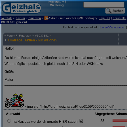
Impressum
|
Werbung
Geizhals
»
Forum
»
Finanzen
»
Aktien - nur welche? (590 Beiträge,
Top-100
|
Fresh-100
19069 Mal gelesen)
Du bist nicht angemeldet. [
Login/Registrieren
]
^
Forum
Finanzen
#
3937351
Umfrage: Aktien - nur welche?
Hallo!
Da hier im Forum einige Aktionäre sind wollte ich mal nachfragen, mit welchen A
Wenn möglich, postet auch gleich noch die ISIN oder WKN dazu.
Grüße
Major
_____________________________________________________________
<img src="http://forum.geizhals.at/files/3159/00000204.gif"
Auswahl
Abgegebene Stimm
28
na klar, das werde ich gerade HIER sagen