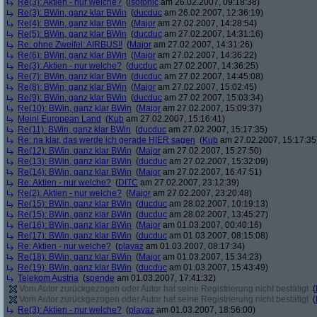
Re(3): Aktien - nur welche?
(
isotonic
am 26.02.2007, 09:18:38)
Re(3): BWin, ganz klar BWin
(
ducduc
am 26.02.2007, 12:36:19)
Re(4): BWin, ganz klar BWin
(
Major
am 27.02.2007, 14:28:54)
Re(5): BWin, ganz klar BWin
(
ducduc
am 27.02.2007, 14:31:16)
Re: ohne Zweifel: AIRBUS!!
(
Major
am 27.02.2007, 14:31:26)
Re(6): BWin, ganz klar BWin
(
Major
am 27.02.2007, 14:36:22)
Re(3): Aktien - nur welche?
(
ducduc
am 27.02.2007, 14:36:25)
Re(7): BWin, ganz klar BWin
(
ducduc
am 27.02.2007, 14:45:08)
Re(8): BWin, ganz klar BWin
(
Major
am 27.02.2007, 15:02:45)
Re(9): BWin, ganz klar BWin
(
ducduc
am 27.02.2007, 15:03:34)
Re(10): BWin, ganz klar BWin
(
Major
am 27.02.2007, 15:09:37)
Meinl European Land
(
Kub
am 27.02.2007, 15:16:41)
Re(11): BWin, ganz klar BWin
(
ducduc
am 27.02.2007, 15:17:35)
Re: na klar, das werde ich gerade HIER sagen
(
Kub
am 27.02.2007, 15:17:35
Re(12): BWin, ganz klar BWin
(
Major
am 27.02.2007, 15:27:50)
Re(13): BWin, ganz klar BWin
(
ducduc
am 27.02.2007, 15:32:09)
Re(14): BWin, ganz klar BWin
(
Major
am 27.02.2007, 16:47:51)
Re: Aktien - nur welche?
(
DITC
am 27.02.2007, 23:12:39)
Re(2): Aktien - nur welche?
(
Major
am 27.02.2007, 23:20:48)
Re(15): BWin, ganz klar BWin
(
ducduc
am 28.02.2007, 10:19:13)
Re(15): BWin, ganz klar BWin
(
ducduc
am 28.02.2007, 13:45:27)
Re(16): BWin, ganz klar BWin
(
Major
am 01.03.2007, 00:40:16)
Re(17): BWin, ganz klar BWin
(
ducduc
am 01.03.2007, 08:15:08)
Re: Aktien - nur welche?
(
playaz
am 01.03.2007, 08:17:34)
Re(18): BWin, ganz klar BWin
(
Major
am 01.03.2007, 15:34:23)
Re(19): BWin, ganz klar BWin
(
ducduc
am 01.03.2007, 15:43:49)
Telekom Austria
(
spende
am 01.03.2007, 17:41:32)
Vom Autor zurückgezogen oder Autor hat seine Registrierung nicht bestätigt
(
Vom Autor zurückgezogen oder Autor hat seine Registrierung nicht bestätigt
(
Re(3): Aktien - nur welche?
(
playaz
am 01.03.2007, 18:56:00)