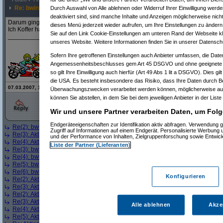
Re: bwin
Durch Auswahl von Alle ablehnen oder Widerruf Ihrer Einwilligung werde
deaktiviert sind, sind manche Inhalte und Anzeigen möglicherweise nicht
Darum ging die Aktie gestern auch so richtig in die Höhe.
dieses Menü jederzeit wieder aufrufen, um Ihre Einstellungen zu ändern 
Ich Koffer hab die Andritz verkauft (zwar mit Gewinn) und dann ist sie noch meh
Sie auf den Link Cookie-Einstellungen am unteren Rand der Webseite kli
_____________________________________________________________
unseres Website. Weitere Informationen finden Sie in unserer Datensch
Sofern Ihre getroffenen Einstellungen auch Anbieter umfassen, die Daten
Angemessenheitsbeschlusses gem Art 45 DSGVO und ohne geeignete G
so gilt Ihre Einwilligung auch hierfür (Art 49 Abs 1 lit a DSGVO). Dies gi
<img src="http://forum.geizhals.at/files/3159/00000204.gif"
die USA. Es besteht insbesondere das Risiko, dass Ihre Daten durch B
07.03.2007, 11:56 Uhr - Editiert von
Major
, alte Version:
hier
Überwachungszwecken verarbeitet werden können, möglicherweise auc
können Sie abstellen, in dem Sie bei dem jeweiligen Anbieter in der Liste
Wir und unsere Partner verarbeiten Daten, um Folg
Endgeräteeigenschaften zur Identifikation aktiv abfragen. Verwendung 
Re(2): bwin
(
ducduc
am 07.03.2007, 12:24:13)
Zugriff auf Informationen auf einem Endgerät. Personalisierte Werbung
Re(3): Aktien - nur welche?
(
Cherrymoon2002
am 07.03.2007, 15:22:17)
und der Performance von Inhalten, Zielgruppenforschung sowie Entwic
Re(4): Aktien - nur welche?
(
Major
am 07.03.2007, 16:27:17)
Liste der Partner (Lieferanten)
Re(3): bwin
(
Major
am 07.03.2007, 16:28:11)
Re(4): bwin
(
ducduc
am 08.03.2007, 01:48:46)
Re(5): bwin
(
Major
am 08.03.2007, 10:44:28)
Re(6): bwin
(
ducduc
am 08.03.2007, 12:08:24)
Konfigurieren
Re(2): Aktien - nur welche?
(
Major
am 11.03.2007, 13:30:41)
Re(3): Aktien - nur welche?
(
mc.mani
am 15.03.2007, 23:41:47)
Re(2): Aktien - nur welche?
(
Major
am 25.03.2007, 13:20:15)
Re(3): Aktien - nur welche?
(
ducduc
am 25.03.2007, 13:23:14)
Alle ablehnen
Akze
Re(4): Aktien - nur welche?
(
Major
am 25.03.2007, 13:26:22)
Re(5): Aktien - nur welche?
(
ducduc
am 25.03.2007, 13:27:04)