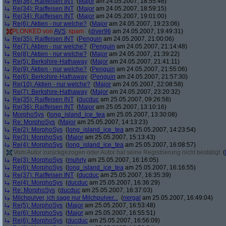
Re(36): Raiffeisen INT
(
Major
am 24.05.2007, 18:55:46)
Re(34): Raiffeisen INT
(
Major
am 24.05.2007, 18:59:15)
Re(34): Raiffeisen INT
(
Major
am 24.05.2007, 19:01:00)
Re(6): Aktien - nur welche?
(
Major
am 24.05.2007, 19:23:06)
PLONKED von
AVS
: spam
(
diver96
am 24.05.2007, 19:49:31)
Re(35): Raiffeisen INT
(
Penguin
am 24.05.2007, 21:00:06)
Re(7): Aktien - nur welche?
(
Penguin
am 24.05.2007, 21:14:48)
Re(8): Aktien - nur welche?
(
Major
am 24.05.2007, 21:39:22)
Re(5): Berkshire-Hathaway
(
Major
am 24.05.2007, 21:41:11)
Re(9): Aktien - nur welche?
(
Penguin
am 24.05.2007, 21:55:06)
Re(6): Berkshire-Hathaway
(
Penguin
am 24.05.2007, 21:57:30)
Re(10): Aktien - nur welche?
(
Major
am 24.05.2007, 22:08:58)
Re(7): Berkshire-Hathaway
(
Major
am 24.05.2007, 23:20:32)
Re(35): Raiffeisen INT
(
ducduc
am 25.05.2007, 09:26:58)
Re(36): Raiffeisen INT
(
Major
am 25.05.2007, 13:10:16)
MorphoSys
(
long_island_ice_tea
am 25.05.2007, 13:30:08)
Re: MorphoSys
(
Major
am 25.05.2007, 14:13:23)
Re(2): MorphoSys
(
long_island_ice_tea
am 25.05.2007, 14:23:54)
Re(3): MorphoSys
(
Major
am 25.05.2007, 15:13:43)
Re(4): MorphoSys
(
long_island_ice_tea
am 25.05.2007, 16:08:57)
Vom Autor zurückgezogen oder Autor hat seine Registrierung nicht bestätigt
(
Re(3): MorphoSys
(
muhrly
am 25.05.2007, 16:16:05)
Re(6): MorphoSys
(
long_island_ice_tea
am 25.05.2007, 16:16:55)
Re(37): Raiffeisen INT
(
ducduc
am 25.05.2007, 16:35:39)
Re(4): MorphoSys
(
ducduc
am 25.05.2007, 16:36:29)
Re: MorphoSys
(
ducduc
am 25.05.2007, 16:37:03)
Milchpulver, ich sage nur Milchpulver...
(
nergal
am 25.05.2007, 16:49:04)
Re(5): MorphoSys
(
Major
am 25.05.2007, 16:53:48)
Re(6): MorphoSys
(
Major
am 25.05.2007, 16:55:51)
Re(6): MorphoSys
(
ducduc
am 25.05.2007, 16:56:09)