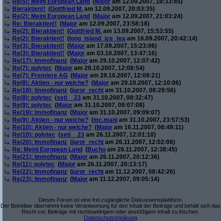
Re(5): Meinl European Land
(
Major
am 12.09.2007, 18:33:45)
Bieraktien!!
(
Gottfried M.
am 12.09.2007, 20:03:35)
Re(2): Meinl European Land
(
Major
am 12.09.2007, 21:03:24)
Re: Bieraktien!!
(
Major
am 12.09.2007, 23:58:18)
Re(2): Bieraktien!!
(
Gottfried M.
am 13.09.2007, 15:53:55)
Re(2): Bieraktien!!
(
long_island_ice_tea
am 16.09.2007, 20:42:14)
Re(3): Bieraktien!!
(
Major
am 17.09.2007, 15:23:06)
Re(3): Bieraktien!!
(
Major
am 03.10.2007, 13:47:16)
Re(17): Immofinanz
(
Major
am 29.10.2007, 12:07:42)
Re(7): polytec
(
Major
am 29.10.2007, 12:08:54)
Re(7): Premiere AG
(
Major
am 29.10.2007, 12:09:21)
Re(8): Aktien - nur welche?
(
Major
am 29.10.2007, 12:10:06)
Re(18): Immofinanz
(
juror_recht
am 31.10.2007, 08:29:56)
Re(8): polytec
(
seti__23
am 31.10.2007, 08:32:47)
Re(9): polytec
(
Major
am 31.10.2007, 09:07:08)
Re(19): Immofinanz
(
Major
am 31.10.2007, 09:09:07)
Re(9): Aktien - nur welche?
(
mc.mani
am 31.10.2007, 23:57:53)
Re(10): Aktien - nur welche?
(
Major
am 16.11.2007, 08:49:11)
Re(10): polytec
(
seti__23
am 26.11.2007, 12:01:10)
Re(20): Immofinanz
(
juror_recht
am 26.11.2007, 12:02:06)
Re: Meinl European Land
(
Bucho
am 26.11.2007, 12:38:45)
Re(21): Immofinanz
(
Major
am 26.11.2007, 20:12:36)
Re(11): polytec
(
Major
am 26.11.2007, 20:13:17)
Re(22): Immofinanz
(
juror_recht
am 11.12.2007, 08:42:26)
Re(23): Immofinanz
(
Major
am 11.12.2007, 09:05:14)
Dieses Forum ist eine frei zugängliche Diskussionsplattform.
Der Betreiber übernimmt keine Verantwortung für den Inhalt der Beiträge und behält sich das
Recht vor, Beiträge mit rechtswidrigem oder anstößigem Inhalt zu löschen.
Datenschutzerklärung