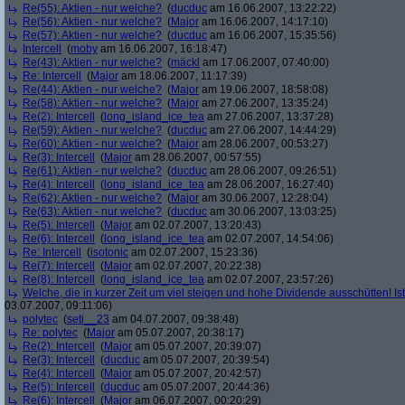
Re(55): Aktien - nur welche?
(
ducduc
am 16.06.2007, 13:22:22)
Re(56): Aktien - nur welche?
(
Major
am 16.06.2007, 14:17:10)
Re(57): Aktien - nur welche?
(
ducduc
am 16.06.2007, 15:35:56)
Intercell
(
moby
am 16.06.2007, 16:18:47)
Re(43): Aktien - nur welche?
(
mäckl
am 17.06.2007, 07:40:00)
Re: Intercell
(
Major
am 18.06.2007, 11:17:39)
Re(44): Aktien - nur welche?
(
Major
am 19.06.2007, 18:58:08)
Re(58): Aktien - nur welche?
(
Major
am 27.06.2007, 13:35:24)
Re(2): Intercell
(
long_island_ice_tea
am 27.06.2007, 13:37:28)
Re(59): Aktien - nur welche?
(
ducduc
am 27.06.2007, 14:44:29)
Re(60): Aktien - nur welche?
(
Major
am 28.06.2007, 00:53:27)
Re(3): Intercell
(
Major
am 28.06.2007, 00:57:55)
Re(61): Aktien - nur welche?
(
ducduc
am 28.06.2007, 09:26:51)
Re(4): Intercell
(
long_island_ice_tea
am 28.06.2007, 16:27:40)
Re(62): Aktien - nur welche?
(
Major
am 30.06.2007, 12:28:04)
Re(63): Aktien - nur welche?
(
ducduc
am 30.06.2007, 13:03:25)
Re(5): Intercell
(
Major
am 02.07.2007, 13:20:43)
Re(6): Intercell
(
long_island_ice_tea
am 02.07.2007, 14:54:06)
Re: Intercell
(
isotonic
am 02.07.2007, 15:23:36)
Re(7): Intercell
(
Major
am 02.07.2007, 20:22:38)
Re(8): Intercell
(
long_island_ice_tea
am 02.07.2007, 23:57:26)
Welche, die in kurzer Zeit um viel steigen und hohe Dividende ausschütten! Ist
03.07.2007, 09:11:06)
polytec
(
seti__23
am 04.07.2007, 09:38:48)
Re: polytec
(
Major
am 05.07.2007, 20:38:17)
Re(2): Intercell
(
Major
am 05.07.2007, 20:39:07)
Re(3): Intercell
(
ducduc
am 05.07.2007, 20:39:54)
Re(4): Intercell
(
Major
am 05.07.2007, 20:42:57)
Re(5): Intercell
(
ducduc
am 05.07.2007, 20:44:36)
Re(6): Intercell
(
Major
am 06.07.2007, 00:20:29)