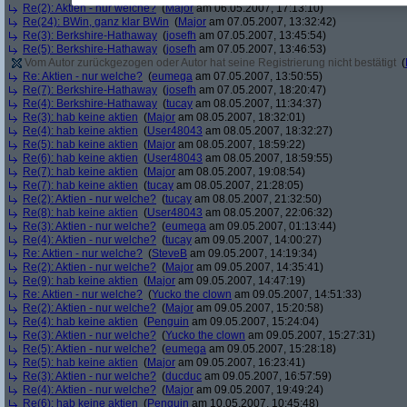
Re(2): Aktien - nur welche?
(
Major
am 06.05.2007, 17:13:10)
Re(24): BWin, ganz klar BWin
(
Major
am 07.05.2007, 13:32:42)
Re(3): Berkshire-Hathaway
(
josefh
am 07.05.2007, 13:45:54)
Re(5): Berkshire-Hathaway
(
josefh
am 07.05.2007, 13:46:53)
Vom Autor zurückgezogen oder Autor hat seine Registrierung nicht bestätigt
(
Re: Aktien - nur welche?
(
eumega
am 07.05.2007, 13:50:55)
Re(7): Berkshire-Hathaway
(
josefh
am 07.05.2007, 18:20:47)
Re(4): Berkshire-Hathaway
(
tucay
am 08.05.2007, 11:34:37)
Re(3): hab keine aktien
(
Major
am 08.05.2007, 18:32:01)
Re(4): hab keine aktien
(
User48043
am 08.05.2007, 18:32:27)
Re(5): hab keine aktien
(
Major
am 08.05.2007, 18:59:22)
Re(6): hab keine aktien
(
User48043
am 08.05.2007, 18:59:55)
Re(7): hab keine aktien
(
Major
am 08.05.2007, 19:08:54)
Re(7): hab keine aktien
(
tucay
am 08.05.2007, 21:28:05)
Re(2): Aktien - nur welche?
(
tucay
am 08.05.2007, 21:32:50)
Re(8): hab keine aktien
(
User48043
am 08.05.2007, 22:06:32)
Re(3): Aktien - nur welche?
(
eumega
am 09.05.2007, 01:13:44)
Re(4): Aktien - nur welche?
(
tucay
am 09.05.2007, 14:00:27)
Re: Aktien - nur welche?
(
SteveB
am 09.05.2007, 14:19:34)
Re(2): Aktien - nur welche?
(
Major
am 09.05.2007, 14:35:41)
Re(9): hab keine aktien
(
Major
am 09.05.2007, 14:47:19)
Re: Aktien - nur welche?
(
Yucko the clown
am 09.05.2007, 14:51:33)
Re(2): Aktien - nur welche?
(
Major
am 09.05.2007, 15:20:58)
Re(4): hab keine aktien
(
Penguin
am 09.05.2007, 15:24:04)
Re(3): Aktien - nur welche?
(
Yucko the clown
am 09.05.2007, 15:27:31)
Re(5): Aktien - nur welche?
(
eumega
am 09.05.2007, 15:28:18)
Re(5): hab keine aktien
(
Major
am 09.05.2007, 16:23:41)
Re(3): Aktien - nur welche?
(
ducduc
am 09.05.2007, 16:57:59)
Re(4): Aktien - nur welche?
(
Major
am 09.05.2007, 19:49:24)
Re(6): hab keine aktien
(
Penguin
am 10.05.2007, 10:45:48)