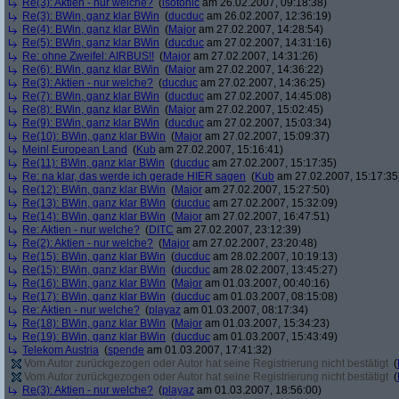
Re(3): Aktien - nur welche?
(
isotonic
am 26.02.2007, 09:18:38)
Re(3): BWin, ganz klar BWin
(
ducduc
am 26.02.2007, 12:36:19)
Re(4): BWin, ganz klar BWin
(
Major
am 27.02.2007, 14:28:54)
Re(5): BWin, ganz klar BWin
(
ducduc
am 27.02.2007, 14:31:16)
Re: ohne Zweifel: AIRBUS!!
(
Major
am 27.02.2007, 14:31:26)
Re(6): BWin, ganz klar BWin
(
Major
am 27.02.2007, 14:36:22)
Re(3): Aktien - nur welche?
(
ducduc
am 27.02.2007, 14:36:25)
Re(7): BWin, ganz klar BWin
(
ducduc
am 27.02.2007, 14:45:08)
Re(8): BWin, ganz klar BWin
(
Major
am 27.02.2007, 15:02:45)
Re(9): BWin, ganz klar BWin
(
ducduc
am 27.02.2007, 15:03:34)
Re(10): BWin, ganz klar BWin
(
Major
am 27.02.2007, 15:09:37)
Meinl European Land
(
Kub
am 27.02.2007, 15:16:41)
Re(11): BWin, ganz klar BWin
(
ducduc
am 27.02.2007, 15:17:35)
Re: na klar, das werde ich gerade HIER sagen
(
Kub
am 27.02.2007, 15:17:35
Re(12): BWin, ganz klar BWin
(
Major
am 27.02.2007, 15:27:50)
Re(13): BWin, ganz klar BWin
(
ducduc
am 27.02.2007, 15:32:09)
Re(14): BWin, ganz klar BWin
(
Major
am 27.02.2007, 16:47:51)
Re: Aktien - nur welche?
(
DITC
am 27.02.2007, 23:12:39)
Re(2): Aktien - nur welche?
(
Major
am 27.02.2007, 23:20:48)
Re(15): BWin, ganz klar BWin
(
ducduc
am 28.02.2007, 10:19:13)
Re(15): BWin, ganz klar BWin
(
ducduc
am 28.02.2007, 13:45:27)
Re(16): BWin, ganz klar BWin
(
Major
am 01.03.2007, 00:40:16)
Re(17): BWin, ganz klar BWin
(
ducduc
am 01.03.2007, 08:15:08)
Re: Aktien - nur welche?
(
playaz
am 01.03.2007, 08:17:34)
Re(18): BWin, ganz klar BWin
(
Major
am 01.03.2007, 15:34:23)
Re(19): BWin, ganz klar BWin
(
ducduc
am 01.03.2007, 15:43:49)
Telekom Austria
(
spende
am 01.03.2007, 17:41:32)
Vom Autor zurückgezogen oder Autor hat seine Registrierung nicht bestätigt
(
Vom Autor zurückgezogen oder Autor hat seine Registrierung nicht bestätigt
(
Re(3): Aktien - nur welche?
(
playaz
am 01.03.2007, 18:56:00)