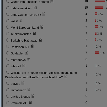
18
Würde von Einzeltitel abraten
15
1
hab keine aktien
4
4 %
ohne Zweifel: AIRBUS!!
2
2 %
voest
6
7 %
Meinl European Land
3
3 %
Telekom Austria
2
2 %
Berkshire-Hathaway
1
1 %
Raiffeisen INT
7
8 %
Goldadler
0
MorphoSys
1
1 %
Intercell
Welche, die in kurzer Zeit um viel steigen und hohe
1
1 %
Dividende ausschütten! Ist das nicht eh klar?
1
1 %
polytec
1
1 %
Immofinanz
0
envitec Biogas
0
Premiere AG