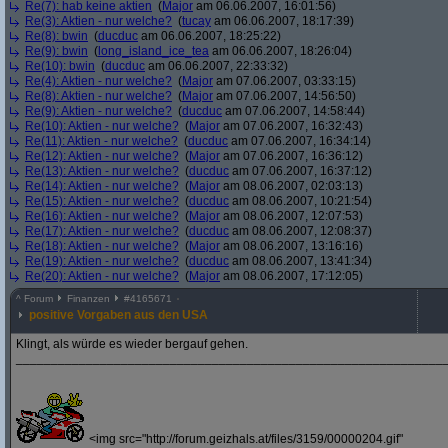
Re(7): hab keine aktien
(
Major
am 06.06.2007, 16:01:56)
Re(3): Aktien - nur welche?
(
tucay
am 06.06.2007, 18:17:39)
Re(8): bwin
(
ducduc
am 06.06.2007, 18:25:22)
Re(9): bwin
(
long_island_ice_tea
am 06.06.2007, 18:26:04)
Re(10): bwin
(
ducduc
am 06.06.2007, 22:33:32)
Re(4): Aktien - nur welche?
(
Major
am 07.06.2007, 03:33:15)
Re(8): Aktien - nur welche?
(
Major
am 07.06.2007, 14:56:50)
Re(9): Aktien - nur welche?
(
ducduc
am 07.06.2007, 14:58:44)
Re(10): Aktien - nur welche?
(
Major
am 07.06.2007, 16:32:43)
Re(11): Aktien - nur welche?
(
ducduc
am 07.06.2007, 16:34:14)
Re(12): Aktien - nur welche?
(
Major
am 07.06.2007, 16:36:12)
Re(13): Aktien - nur welche?
(
ducduc
am 07.06.2007, 16:37:12)
Re(14): Aktien - nur welche?
(
Major
am 08.06.2007, 02:03:13)
Re(15): Aktien - nur welche?
(
ducduc
am 08.06.2007, 10:21:54)
Re(16): Aktien - nur welche?
(
Major
am 08.06.2007, 12:07:53)
Re(17): Aktien - nur welche?
(
ducduc
am 08.06.2007, 12:08:37)
Re(18): Aktien - nur welche?
(
Major
am 08.06.2007, 13:16:16)
Re(19): Aktien - nur welche?
(
ducduc
am 08.06.2007, 13:41:34)
Re(20): Aktien - nur welche?
(
Major
am 08.06.2007, 17:12:05)
^
Forum
Finanzen
#
4165671
positive Vorgaben aus den USA
Klingt, als würde es wieder bergauf gehen.
_____________________________________________________________
<img src="http://forum.geizhals.at/files/3159/00000204.gif"