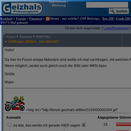
Impressum
|
Werbung
Geizhals
»
Forum
»
Finanzen
»
Aktien - nur welche? (590 Beiträge,
Top-100
|
Fresh-100
19173 Mal gelesen)
Du bist nicht angemeldet. [
Login/Registrieren
]
^
Forum
Finanzen
#
3937351
Umfrage: Aktien - nur welche?
Hallo!
Da hier im Forum einige Aktionäre sind wollte ich mal nachfragen, mit welchen A
Wenn möglich, postet auch gleich noch die ISIN oder WKN dazu.
Grüße
Major
_____________________________________________________________
<img src="http://forum.geizhals.at/files/3159/00000204.gif"
Auswahl
Abgegebene Stimm
28
na klar, das werde ich gerade HIER sagen