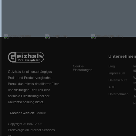
Unternehme
Cookie-
Blog
I
Einstellungen
f
Geizhals ist ein unabhängiges
Impressum
Preis- und Produktvergleichs-
W
Datenschutz
s
Portal, das mittels detaillierter Filter
AGB
T
und vielfältiger Features eine
Unternehmen
optimale Hilfestellung bei der
J
Kaufentscheidung bietet.
P
Ansicht wählen:
Mobile
Copyright © 1997-2026
Preisvergleich Internet Services