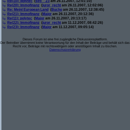
Re(10): polytec
(
seti__23
am 26.11.2007, 12:01:10)
Re(20): Immofinanz
(
juror_recht
am 26.11.2007, 12:02:06)
Re: Meinl European Land
(
Bucho
am 26.11.2007, 12:38:45)
Re(21): Immofinanz
(
Major
am 26.11.2007, 20:12:36)
Re(11): polytec
(
Major
am 26.11.2007, 20:13:17)
Re(22): Immofinanz
(
juror_recht
am 11.12.2007, 08:42:26)
Re(23): Immofinanz
(
Major
am 11.12.2007, 09:05:14)
Dieses Forum ist eine frei zugängliche Diskussionsplattform.
Der Betreiber übernimmt keine Verantwortung für den Inhalt der Beiträge und behält sich das
Recht vor, Beiträge mit rechtswidrigem oder anstößigem Inhalt zu löschen.
Datenschutzerklärung