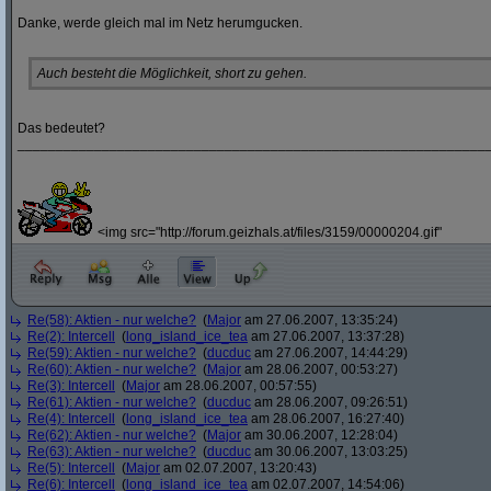
Danke, werde gleich mal im Netz herumgucken.
Auch besteht die Möglichkeit, short zu gehen.
Das bedeutet?
_____________________________________________________________
<img src="http://forum.geizhals.at/files/3159/00000204.gif"
Re(58): Aktien - nur welche?
(
Major
am 27.06.2007, 13:35:24)
Re(2): Intercell
(
long_island_ice_tea
am 27.06.2007, 13:37:28)
Re(59): Aktien - nur welche?
(
ducduc
am 27.06.2007, 14:44:29)
Re(60): Aktien - nur welche?
(
Major
am 28.06.2007, 00:53:27)
Re(3): Intercell
(
Major
am 28.06.2007, 00:57:55)
Re(61): Aktien - nur welche?
(
ducduc
am 28.06.2007, 09:26:51)
Re(4): Intercell
(
long_island_ice_tea
am 28.06.2007, 16:27:40)
Re(62): Aktien - nur welche?
(
Major
am 30.06.2007, 12:28:04)
Re(63): Aktien - nur welche?
(
ducduc
am 30.06.2007, 13:03:25)
Re(5): Intercell
(
Major
am 02.07.2007, 13:20:43)
Re(6): Intercell
(
long_island_ice_tea
am 02.07.2007, 14:54:06)