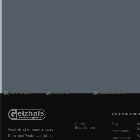
Unternehme
Cookie-
Blog
I
Einstellungen
f
Geizhals ist ein unabhängiges
Impressum
Preis- und Produktvergleichs-
W
Datenschutz