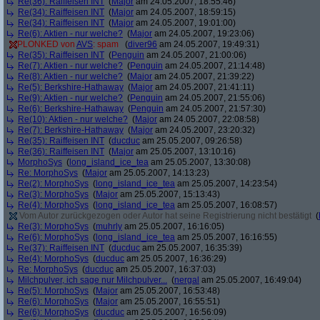
Re(36): Raiffeisen INT
(
Major
am 24.05.2007, 18:55:46)
Re(34): Raiffeisen INT
(
Major
am 24.05.2007, 18:59:15)
Re(34): Raiffeisen INT
(
Major
am 24.05.2007, 19:01:00)
Re(6): Aktien - nur welche?
(
Major
am 24.05.2007, 19:23:06)
PLONKED von
AVS
: spam
(
diver96
am 24.05.2007, 19:49:31)
Re(35): Raiffeisen INT
(
Penguin
am 24.05.2007, 21:00:06)
Re(7): Aktien - nur welche?
(
Penguin
am 24.05.2007, 21:14:48)
Re(8): Aktien - nur welche?
(
Major
am 24.05.2007, 21:39:22)
Re(5): Berkshire-Hathaway
(
Major
am 24.05.2007, 21:41:11)
Re(9): Aktien - nur welche?
(
Penguin
am 24.05.2007, 21:55:06)
Re(6): Berkshire-Hathaway
(
Penguin
am 24.05.2007, 21:57:30)
Re(10): Aktien - nur welche?
(
Major
am 24.05.2007, 22:08:58)
Re(7): Berkshire-Hathaway
(
Major
am 24.05.2007, 23:20:32)
Re(35): Raiffeisen INT
(
ducduc
am 25.05.2007, 09:26:58)
Re(36): Raiffeisen INT
(
Major
am 25.05.2007, 13:10:16)
MorphoSys
(
long_island_ice_tea
am 25.05.2007, 13:30:08)
Re: MorphoSys
(
Major
am 25.05.2007, 14:13:23)
Re(2): MorphoSys
(
long_island_ice_tea
am 25.05.2007, 14:23:54)
Re(3): MorphoSys
(
Major
am 25.05.2007, 15:13:43)
Re(4): MorphoSys
(
long_island_ice_tea
am 25.05.2007, 16:08:57)
Vom Autor zurückgezogen oder Autor hat seine Registrierung nicht bestätigt
(
Re(3): MorphoSys
(
muhrly
am 25.05.2007, 16:16:05)
Re(6): MorphoSys
(
long_island_ice_tea
am 25.05.2007, 16:16:55)
Re(37): Raiffeisen INT
(
ducduc
am 25.05.2007, 16:35:39)
Re(4): MorphoSys
(
ducduc
am 25.05.2007, 16:36:29)
Re: MorphoSys
(
ducduc
am 25.05.2007, 16:37:03)
Milchpulver, ich sage nur Milchpulver...
(
nergal
am 25.05.2007, 16:49:04)
Re(5): MorphoSys
(
Major
am 25.05.2007, 16:53:48)
Re(6): MorphoSys
(
Major
am 25.05.2007, 16:55:51)
Re(6): MorphoSys
(
ducduc
am 25.05.2007, 16:56:09)