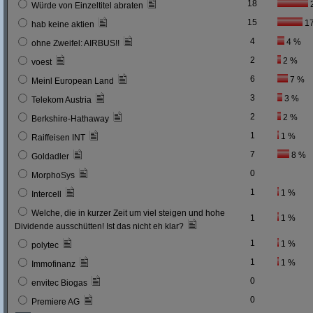
18
Würde von Einzeltitel abraten
15
1
hab keine aktien
4
4 %
ohne Zweifel: AIRBUS!!
2
2 %
voest
6
7 %
Meinl European Land
3
3 %
Telekom Austria
2
2 %
Berkshire-Hathaway
1
1 %
Raiffeisen INT
7
8 %
Goldadler
0
MorphoSys
1
1 %
Intercell
Welche, die in kurzer Zeit um viel steigen und hohe
1
1 %
Dividende ausschütten! Ist das nicht eh klar?
1
1 %
polytec
1
1 %
Immofinanz
0
envitec Biogas
0
Premiere AG