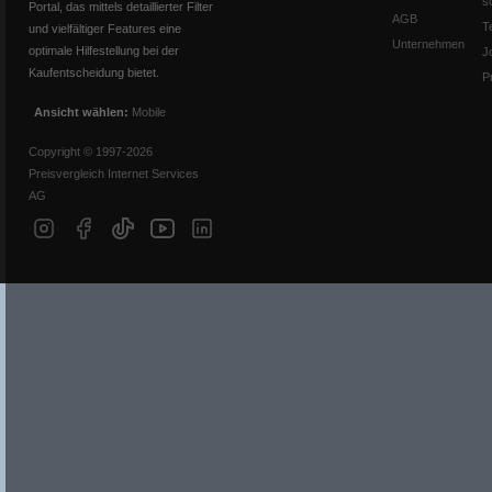
s
Portal, das mittels detaillierter Filter
AGB
T
und vielfältiger Features eine
Unternehmen
optimale Hilfestellung bei der
J
Kaufentscheidung bietet.
P
Ansicht wählen:
Mobile
Copyright © 1997-2026
Preisvergleich Internet Services
AG