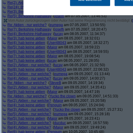
Re(2): Aktien - nur welche?
(
Major
am 06.05.2007, 17:13:10)
Re(24): BWin, ganz klar BWin
(
Major
am 07.05.2007, 13:32:42)
Re(3): Berkshire-Hathaway
(
josefh
am 07.05.2007, 13:45:54)
Re(5): Berkshire-Hathaway
(
josefh
am 07.05.2007, 13:46:53)
Vom Autor zurückgezogen oder Autor hat seine Registrierung nicht bestätigt
(
Re: Aktien - nur welche?
(
eumega
am 07.05.2007, 13:50:55)
Re(7): Berkshire-Hathaway
(
josefh
am 07.05.2007, 18:20:47)
Re(4): Berkshire-Hathaway
(
tucay
am 08.05.2007, 11:34:37)
Re(3): hab keine aktien
(
Major
am 08.05.2007, 18:32:01)
Re(4): hab keine aktien
(
User48043
am 08.05.2007, 18:32:27)
Re(5): hab keine aktien
(
Major
am 08.05.2007, 18:59:22)
Re(6): hab keine aktien
(
User48043
am 08.05.2007, 18:59:55)
Re(7): hab keine aktien
(
Major
am 08.05.2007, 19:08:54)
Re(7): hab keine aktien
(
tucay
am 08.05.2007, 21:28:05)
Re(2): Aktien - nur welche?
(
tucay
am 08.05.2007, 21:32:50)
Re(8): hab keine aktien
(
User48043
am 08.05.2007, 22:06:32)
Re(3): Aktien - nur welche?
(
eumega
am 09.05.2007, 01:13:44)
Re(4): Aktien - nur welche?
(
tucay
am 09.05.2007, 14:00:27)
Re: Aktien - nur welche?
(
SteveB
am 09.05.2007, 14:19:34)
Re(2): Aktien - nur welche?
(
Major
am 09.05.2007, 14:35:41)
Re(9): hab keine aktien
(
Major
am 09.05.2007, 14:47:19)
Re: Aktien - nur welche?
(
Yucko the clown
am 09.05.2007, 14:51:33)
Re(2): Aktien - nur welche?
(
Major
am 09.05.2007, 15:20:58)
Re(4): hab keine aktien
(
Penguin
am 09.05.2007, 15:24:04)
Re(3): Aktien - nur welche?
(
Yucko the clown
am 09.05.2007, 15:27:31)
Re(5): Aktien - nur welche?
(
eumega
am 09.05.2007, 15:28:18)
Re(5): hab keine aktien
(
Major
am 09.05.2007, 16:23:41)
Re(3): Aktien - nur welche?
(
ducduc
am 09.05.2007, 16:57:59)
Re(4): Aktien - nur welche?
(
Major
am 09.05.2007, 19:49:24)
Re(6): hab keine aktien
(
Penguin
am 10.05.2007, 10:45:48)