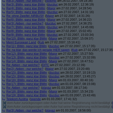
Re(3): Aktien - nur welche?
(
isotonic
am 26.02.2007, 09:18:38)
Re(3): BWin, ganz klar BWin
(
ducduc
am 26.02.2007, 12:36:19)
Re(4): BWin, ganz klar BWin
(
Major
am 27.02.2007, 14:28:54)
Re(5): BWin, ganz klar BWin
(
ducduc
am 27.02.2007, 14:31:16)
Re: ohne Zweifel: AIRBUS!!
(
Major
am 27.02.2007, 14:31:26)
Re(6): BWin, ganz klar BWin
(
Major
am 27.02.2007, 14:36:22)
Re(3): Aktien - nur welche?
(
ducduc
am 27.02.2007, 14:36:25)
Re(7): BWin, ganz klar BWin
(
ducduc
am 27.02.2007, 14:45:08)
Re(8): BWin, ganz klar BWin
(
Major
am 27.02.2007, 15:02:45)
Re(9): BWin, ganz klar BWin
(
ducduc
am 27.02.2007, 15:03:34)
Re(10): BWin, ganz klar BWin
(
Major
am 27.02.2007, 15:09:37)
Meinl European Land
(
Kub
am 27.02.2007, 15:16:41)
Re(11): BWin, ganz klar BWin
(
ducduc
am 27.02.2007, 15:17:35)
Re: na klar, das werde ich gerade HIER sagen
(
Kub
am 27.02.2007, 15:17:35
Re(12): BWin, ganz klar BWin
(
Major
am 27.02.2007, 15:27:50)
Re(13): BWin, ganz klar BWin
(
ducduc
am 27.02.2007, 15:32:09)
Re(14): BWin, ganz klar BWin
(
Major
am 27.02.2007, 16:47:51)
Re: Aktien - nur welche?
(
DITC
am 27.02.2007, 23:12:39)
Re(2): Aktien - nur welche?
(
Major
am 27.02.2007, 23:20:48)
Re(15): BWin, ganz klar BWin
(
ducduc
am 28.02.2007, 10:19:13)
Re(15): BWin, ganz klar BWin
(
ducduc
am 28.02.2007, 13:45:27)
Re(16): BWin, ganz klar BWin
(
Major
am 01.03.2007, 00:40:16)
Re(17): BWin, ganz klar BWin
(
ducduc
am 01.03.2007, 08:15:08)
Re: Aktien - nur welche?
(
playaz
am 01.03.2007, 08:17:34)
Re(18): BWin, ganz klar BWin
(
Major
am 01.03.2007, 15:34:23)
Re(19): BWin, ganz klar BWin
(
ducduc
am 01.03.2007, 15:43:49)
Telekom Austria
(
spende
am 01.03.2007, 17:41:32)
Vom Autor zurückgezogen oder Autor hat seine Registrierung nicht bestätigt
(
Vom Autor zurückgezogen oder Autor hat seine Registrierung nicht bestätigt
(
Re(3): Aktien - nur welche?
(
playaz
am 01.03.2007, 18:56:00)