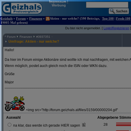
Impressum
|
Werbung
Geizhals
»
Forum
»
Finanzen
»
Aktien - nur welche? (590 Beiträge,
Top-100
|
Fresh-100
19005 Mal gelesen)
Du bist nicht angemeldet. [
Login/Registrieren
]
^
Forum
Finanzen
#
3937351
Umfrage: Aktien - nur welche?
Hallo!
Da hier im Forum einige Aktionäre sind wollte ich mal nachfragen, mit welchen A
Wenn möglich, postet auch gleich noch die ISIN oder WKN dazu.
Grüße
Major
_____________________________________________________________
<img src="http://forum.geizhals.at/files/3159/00000204.gif"
Auswahl
Abgegebene Stimm
28
na klar, das werde ich gerade HIER sagen