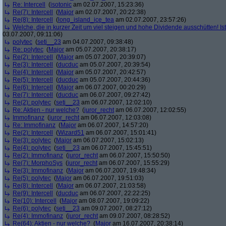
Re: Intercell
(
isotonic
am 02.07.2007, 15:23:36)
Re(7): Intercell
(
Major
am 02.07.2007, 20:22:38)
Re(8): Intercell
(
long_island_ice_tea
am 02.07.2007, 23:57:26)
Welche, die in kurzer Zeit um viel steigen und hohe Dividende ausschütten! Ist
03.07.2007, 09:11:06)
polytec
(
seti__23
am 04.07.2007, 09:38:48)
Re: polytec
(
Major
am 05.07.2007, 20:38:17)
Re(2): Intercell
(
Major
am 05.07.2007, 20:39:07)
Re(3): Intercell
(
ducduc
am 05.07.2007, 20:39:54)
Re(4): Intercell
(
Major
am 05.07.2007, 20:42:57)
Re(5): Intercell
(
ducduc
am 05.07.2007, 20:44:36)
Re(6): Intercell
(
Major
am 06.07.2007, 00:20:29)
Re(7): Intercell
(
ducduc
am 06.07.2007, 09:27:42)
Re(2): polytec
(
seti__23
am 06.07.2007, 12:02:10)
Re: Aktien - nur welche?
(
juror_recht
am 06.07.2007, 12:02:55)
Immofinanz
(
juror_recht
am 06.07.2007, 12:03:08)
Re: Immofinanz
(
Major
am 06.07.2007, 14:57:20)
Re(2): Intercell
(
Wizard51
am 06.07.2007, 15:01:41)
Re(3): polytec
(
Major
am 06.07.2007, 15:02:13)
Re(4): polytec
(
seti__23
am 06.07.2007, 15:45:51)
Re(2): Immofinanz
(
juror_recht
am 06.07.2007, 15:50:50)
Re(7): MorphoSys
(
juror_recht
am 06.07.2007, 15:55:29)
Re(3): Immofinanz
(
Major
am 06.07.2007, 19:48:34)
Re(5): polytec
(
Major
am 06.07.2007, 19:51:03)
Re(8): Intercell
(
Major
am 06.07.2007, 21:03:58)
Re(9): Intercell
(
ducduc
am 06.07.2007, 22:22:25)
Re(10): Intercell
(
Major
am 08.07.2007, 19:09:22)
Re(6): polytec
(
seti__23
am 09.07.2007, 08:27:12)
Re(4): Immofinanz
(
juror_recht
am 09.07.2007, 08:28:52)
Re(64): Aktien - nur welche?
(
Major
am 16.07.2007, 20:38:14)