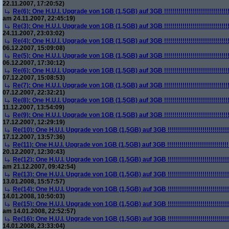
22.11.2007, 17:20:52)
Re(6): One H.U.I. Upgrade von 1GB (1,5GB) auf 3GB !!!!!!!!!!!!!!!!!!!!!!!!!!!!!!!!!!!!
am 24.11.2007, 22:45:19)
Re(3): One H.U.I. Upgrade von 1GB (1,5GB) auf 3GB !!!!!!!!!!!!!!!!!!!!!!!!!!!!!!!!!!!!
24.11.2007, 23:03:02)
Re(4): One H.U.I. Upgrade von 1GB (1,5GB) auf 3GB !!!!!!!!!!!!!!!!!!!!!!!!!!!!!!!!!!!!
06.12.2007, 15:09:08)
Re(5): One H.U.I. Upgrade von 1GB (1,5GB) auf 3GB !!!!!!!!!!!!!!!!!!!!!!!!!!!!!!!!!!!!
06.12.2007, 17:30:12)
Re(6): One H.U.I. Upgrade von 1GB (1,5GB) auf 3GB !!!!!!!!!!!!!!!!!!!!!!!!!!!!!!!!!!!!
07.12.2007, 15:08:53)
Re(7): One H.U.I. Upgrade von 1GB (1,5GB) auf 3GB !!!!!!!!!!!!!!!!!!!!!!!!!!!!!!!!!!!!
07.12.2007, 22:32:21)
Re(8): One H.U.I. Upgrade von 1GB (1,5GB) auf 3GB !!!!!!!!!!!!!!!!!!!!!!!!!!!!!!!!!!!!
11.12.2007, 13:54:09)
Re(9): One H.U.I. Upgrade von 1GB (1,5GB) auf 3GB !!!!!!!!!!!!!!!!!!!!!!!!!!!!!!!!!!!!
17.12.2007, 12:29:19)
Re(10): One H.U.I. Upgrade von 1GB (1,5GB) auf 3GB !!!!!!!!!!!!!!!!!!!!!!!!!!!!!!!!!!!
17.12.2007, 13:57:36)
Re(11): One H.U.I. Upgrade von 1GB (1,5GB) auf 3GB !!!!!!!!!!!!!!!!!!!!!!!!!!!!!!!!!!!
20.12.2007, 12:30:43)
Re(12): One H.U.I. Upgrade von 1GB (1,5GB) auf 3GB !!!!!!!!!!!!!!!!!!!!!!!!!!!!!!!!!!!
am 21.12.2007, 09:42:54)
Re(13): One H.U.I. Upgrade von 1GB (1,5GB) auf 3GB !!!!!!!!!!!!!!!!!!!!!!!!!!!!!!!!!!!
13.01.2008, 15:57:57)
Re(14): One H.U.I. Upgrade von 1GB (1,5GB) auf 3GB !!!!!!!!!!!!!!!!!!!!!!!!!!!!!!!!!!!
14.01.2008, 10:50:03)
Re(15): One H.U.I. Upgrade von 1GB (1,5GB) auf 3GB !!!!!!!!!!!!!!!!!!!!!!!!!!!!!!!!!!!
am 14.01.2008, 22:52:57)
Re(16): One H.U.I. Upgrade von 1GB (1,5GB) auf 3GB !!!!!!!!!!!!!!!!!!!!!!!!!!!!!!!!!!!
14.01.2008, 23:33:04)