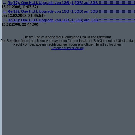
Re(17): One H.U.I. Upgrade von 1GB (1,5GB) auf 3GB !!!!!!!!!!!!!!!!!!!!!!!!!!!!!!!!!!!
15.01.2008, 11:07:52)
Re(18): One H.U.I. Upgrade von 1GB (1,5GB) auf 3GB !!!!!!!!!!!!!!!!!!!!!!!!!!!!!!!!!!!
am 13.02.2008, 21:45:54)
Re(19): One H.U.I. Upgrade von 1GB (1,5GB) auf 3GB !!!!!!!!!!!!!!!!!!!!!!!!!!!!!!!!!!!
13.02.2008, 22:44:06)
Dieses Forum ist eine frei zugängliche Diskussionsplattform.
Der Betreiber übernimmt keine Verantwortung für den Inhalt der Beiträge und behält sich das
Recht vor, Beiträge mit rechtswidrigem oder anstößigem Inhalt zu löschen.
Datenschutzerklärung