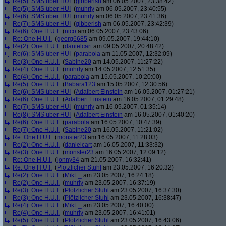
Re(5): SMS über HUI
(
gibberish
am 06.05.2007, 23:38:42)
Re(5): SMS über HUI
(
muhrly
am 06.05.2007, 23:40:55)
Re(6): SMS über HUI
(
muhrly
am 06.05.2007, 23:41:36)
Re(7): SMS über HUI
(
gibberish
am 06.05.2007, 23:42:39)
Re(6): One H.U.I.
(
nico
am 06.05.2007, 23:43:06)
Re: One H.U.I.
(
georg6685
am 09.05.2007, 19:44:10)
Re(2): One H.U.I.
(
danielcart
am 09.05.2007, 20:48:42)
Re(6): SMS über HUI
(
parabola
am 11.05.2007, 12:32:09)
Re(3): One H.U.I.
(
Sabine20
am 14.05.2007, 11:27:22)
Re(4): One H.U.I.
(
muhrly
am 14.05.2007, 12:51:35)
Re(4): One H.U.I.
(
parabola
am 15.05.2007, 10:20:00)
Re(5): One H.U.I.
(
Babara123
am 15.05.2007, 12:30:56)
Re(6): SMS über HUI
(
Adalbert Einstein
am 16.05.2007, 01:27:21)
Re(6): One H.U.I.
(
Adalbert Einstein
am 16.05.2007, 01:29:48)
Re(7): SMS über HUI
(
muhrly
am 16.05.2007, 01:35:14)
Re(8): SMS über HUI
(
Adalbert Einstein
am 16.05.2007, 01:40:20)
Re(6): One H.U.I.
(
parabola
am 16.05.2007, 10:47:39)
Re(7): One H.U.I.
(
Sabine20
am 16.05.2007, 11:21:02)
Re: One H.U.I.
(
monster23
am 16.05.2007, 11:28:03)
Re(2): One H.U.I.
(
danielcart
am 16.05.2007, 11:33:32)
Re(3): One H.U.I.
(
monster23
am 16.05.2007, 12:09:12)
Re: One H.U.I.
(
jonny34
am 21.05.2007, 16:32:41)
Re: One H.U.I.
(
Plötzlicher Stuhl
am 23.05.2007, 16:20:32)
Re(2): One H.U.I.
(
MikE_
am 23.05.2007, 16:24:18)
Re(2): One H.U.I.
(
muhrly
am 23.05.2007, 16:37:19)
Re(3): One H.U.I.
(
Plötzlicher Stuhl
am 23.05.2007, 16:37:30)
Re(3): One H.U.I.
(
Plötzlicher Stuhl
am 23.05.2007, 16:38:47)
Re(4): One H.U.I.
(
MikE_
am 23.05.2007, 16:40:00)
Re(4): One H.U.I.
(
muhrly
am 23.05.2007, 16:41:01)
Re(5): One H.U.I.
(
Plötzlicher Stuhl
am 23.05.2007, 16:43:06)