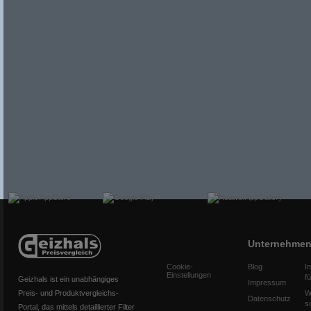
Unternehme
Cookie-
Blog
I
Einstellungen
f
Geizhals ist ein unabhängiges
Impressum
Preis- und Produktvergleichs-
W
Datenschutz
s
Portal, das mittels detaillierter Filter