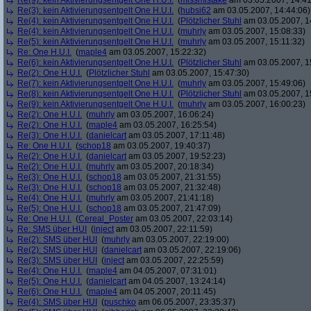
Re(9): kein Aktivierungsentgelt One H.U.I.
(
missmistake
am 03.05.2007, 14:41
Re(3): kein Aktivierungsentgelt One H.U.I.
(
hubsi62
am 03.05.2007, 14:44:06)
Re(4): kein Aktivierungsentgelt One H.U.I.
(
Plötzlicher Stuhl
am 03.05.2007, 1
Re(4): kein Aktivierungsentgelt One H.U.I.
(
muhrly
am 03.05.2007, 15:08:33)
Re(5): kein Aktivierungsentgelt One H.U.I.
(
muhrly
am 03.05.2007, 15:11:32)
Re: One H.U.I.
(
maple4
am 03.05.2007, 15:22:32)
Re(6): kein Aktivierungsentgelt One H.U.I.
(
Plötzlicher Stuhl
am 03.05.2007, 1
Re(2): One H.U.I.
(
Plötzlicher Stuhl
am 03.05.2007, 15:47:30)
Re(7): kein Aktivierungsentgelt One H.U.I.
(
muhrly
am 03.05.2007, 15:49:06)
Re(8): kein Aktivierungsentgelt One H.U.I.
(
Plötzlicher Stuhl
am 03.05.2007, 1
Re(9): kein Aktivierungsentgelt One H.U.I.
(
muhrly
am 03.05.2007, 16:00:23)
Re(2): One H.U.I.
(
muhrly
am 03.05.2007, 16:06:24)
Re(2): One H.U.I.
(
maple4
am 03.05.2007, 16:25:54)
Re(3): One H.U.I.
(
danielcart
am 03.05.2007, 17:11:48)
Re: One H.U.I.
(
schop18
am 03.05.2007, 19:40:37)
Re(2): One H.U.I.
(
danielcart
am 03.05.2007, 19:52:23)
Re(2): One H.U.I.
(
muhrly
am 03.05.2007, 20:18:34)
Re(3): One H.U.I.
(
schop18
am 03.05.2007, 21:31:55)
Re(3): One H.U.I.
(
schop18
am 03.05.2007, 21:32:48)
Re(4): One H.U.I.
(
muhrly
am 03.05.2007, 21:41:18)
Re(5): One H.U.I.
(
schop18
am 03.05.2007, 21:47:09)
Re: One H.U.I.
(
Cereal_Poster
am 03.05.2007, 22:03:14)
Re: SMS über HUI
(
inject
am 03.05.2007, 22:11:59)
Re(2): SMS über HUI
(
muhrly
am 03.05.2007, 22:19:00)
Re(2): SMS über HUI
(
danielcart
am 03.05.2007, 22:19:06)
Re(3): SMS über HUI
(
inject
am 03.05.2007, 22:25:59)
Re(4): One H.U.I.
(
maple4
am 04.05.2007, 07:31:01)
Re(5): One H.U.I.
(
danielcart
am 04.05.2007, 13:24:14)
Re(6): One H.U.I.
(
maple4
am 04.05.2007, 20:11:45)
Re(4): SMS über HUI
(
puschko
am 06.05.2007, 23:35:37)