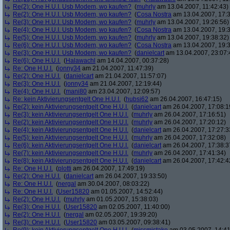
Re(2): One H.U.I. Usb Modem, wo kaufen?
(
muhrly
am 13.04.2007, 11:42:43)
Re(2): One H.U.I. Usb Modem, wo kaufen?
(
Cosa Nostra
am 13.04.2007, 17:3
Re(3): One H.U.I. Usb Modem, wo kaufen?
(
muhrly
am 13.04.2007, 19:26:56)
Re(4): One H.U.I. Usb Modem, wo kaufen?
(
Cosa Nostra
am 13.04.2007, 19:3
Re(5): One H.U.I. Usb Modem, wo kaufen?
(
muhrly
am 13.04.2007, 19:38:32)
Re(6): One H.U.I. Usb Modem, wo kaufen?
(
Cosa Nostra
am 13.04.2007, 19:3
Re(3): One H.U.I. Usb Modem, wo kaufen?
(
danielcart
am 13.04.2007, 23:07:
Re(6): One H.U.I.
(
Halawachl
am 14.04.2007, 00:37:28)
Re: One H.U.I.
(
jonny34
am 21.04.2007, 11:47:39)
Re(2): One H.U.I.
(
danielcart
am 21.04.2007, 11:57:07)
Re(3): One H.U.I.
(
jonny34
am 21.04.2007, 12:19:44)
Re(4): One H.U.I.
(
mani80
am 23.04.2007, 12:09:57)
Re: kein Aktivierungsentgelt One H.U.I.
(
hubsi62
am 26.04.2007, 16:47:15)
Re(2): kein Aktivierungsentgelt One H.U.I.
(
danielcart
am 26.04.2007, 17:08:1
Re(3): kein Aktivierungsentgelt One H.U.I.
(
muhrly
am 26.04.2007, 17:16:51)
Re(2): kein Aktivierungsentgelt One H.U.I.
(
muhrly
am 26.04.2007, 17:20:12)
Re(4): kein Aktivierungsentgelt One H.U.I.
(
danielcart
am 26.04.2007, 17:27:3
Re(5): kein Aktivierungsentgelt One H.U.I.
(
muhrly
am 26.04.2007, 17:32:08)
Re(6): kein Aktivierungsentgelt One H.U.I.
(
danielcart
am 26.04.2007, 17:38:3
Re(7): kein Aktivierungsentgelt One H.U.I.
(
muhrly
am 26.04.2007, 17:41:34)
Re(8): kein Aktivierungsentgelt One H.U.I.
(
danielcart
am 26.04.2007, 17:42:4
Re: One H.U.I.
(
plotti
am 26.04.2007, 17:49:19)
Re(2): One H.U.I.
(
danielcart
am 26.04.2007, 19:33:50)
Re: One H.U.I.
(
nergal
am 30.04.2007, 08:03:22)
Re: One H.U.I.
(
User15820
am 01.05.2007, 14:52:44)
Re(2): One H.U.I.
(
muhrly
am 01.05.2007, 15:38:03)
Re(3): One H.U.I.
(
User15820
am 02.05.2007, 11:40:00)
Re(2): One H.U.I.
(
nergal
am 02.05.2007, 19:39:20)
Re(3): One H.U.I.
(
User15820
am 03.05.2007, 09:38:41)