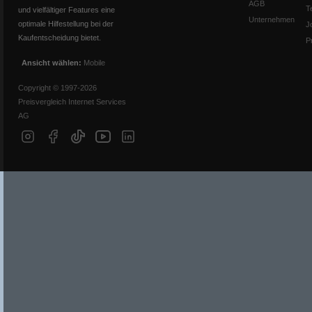
AGB
T
und vielfältiger Features eine
Unternehmen
optimale Hilfestellung bei der
J
Kaufentscheidung bietet.
P
Ansicht wählen:
Mobile
Copyright © 1997-2026
Preisvergleich Internet Services
AG