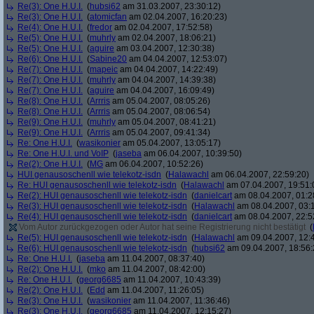
Re(3): One H.U.I.
(
hubsi62
am 31.03.2007, 23:30:12)
Re(3): One H.U.I.
(
atomicfan
am 02.04.2007, 16:20:23)
Re(4): One H.U.I.
(
fredor
am 02.04.2007, 17:52:58)
Re(5): One H.U.I.
(
muhrly
am 02.04.2007, 18:06:21)
Re(5): One H.U.I.
(
aguire
am 03.04.2007, 12:30:38)
Re(6): One H.U.I.
(
Sabine20
am 04.04.2007, 12:53:07)
Re(7): One H.U.I.
(
mapeic
am 04.04.2007, 14:22:49)
Re(7): One H.U.I.
(
muhrly
am 04.04.2007, 14:39:38)
Re(7): One H.U.I.
(
aguire
am 04.04.2007, 16:09:49)
Re(8): One H.U.I.
(
Arrris
am 05.04.2007, 08:05:26)
Re(8): One H.U.I.
(
Arrris
am 05.04.2007, 08:06:54)
Re(9): One H.U.I.
(
muhrly
am 05.04.2007, 08:41:21)
Re(9): One H.U.I.
(
Arrris
am 05.04.2007, 09:41:34)
Re: One H.U.I.
(
wasikonier
am 05.04.2007, 13:05:17)
Re: One H.U.I. und VoIP
(
jaseba
am 06.04.2007, 10:39:50)
Re(2): One H.U.I.
(
MG
am 06.04.2007, 10:52:26)
HUI genausoschenll wie telekotz-isdn
(
Halawachl
am 06.04.2007, 22:59:20)
Re: HUI genausoschenll wie telekotz-isdn
(
Halawachl
am 07.04.2007, 19:51:
Re(2): HUI genausoschenll wie telekotz-isdn
(
danielcart
am 08.04.2007, 01:2
Re(3): HUI genausoschenll wie telekotz-isdn
(
Halawachl
am 08.04.2007, 03:
Re(4): HUI genausoschenll wie telekotz-isdn
(
danielcart
am 08.04.2007, 22:5
Vom Autor zurückgezogen oder Autor hat seine Registrierung nicht bestätigt
(
Re(5): HUI genausoschenll wie telekotz-isdn
(
Halawachl
am 09.04.2007, 12:
Re(6): HUI genausoschenll wie telekotz-isdn
(
hubsi62
am 09.04.2007, 18:56:
Re: One H.U.I.
(
jaseba
am 11.04.2007, 08:37:40)
Re(2): One H.U.I.
(
mko
am 11.04.2007, 08:42:00)
Re: One H.U.I.
(
georg6685
am 11.04.2007, 10:43:39)
Re(2): One H.U.I.
(
Edd
am 11.04.2007, 11:26:05)
Re(3): One H.U.I.
(
wasikonier
am 11.04.2007, 11:36:46)
Re(3): One H.U.I.
(
georg6685
am 11.04.2007, 12:15:27)