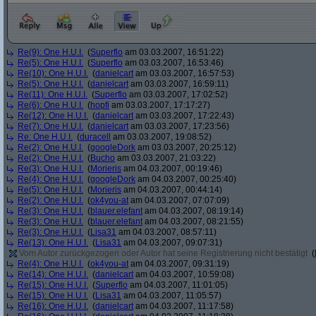
Re(9): One H.U.I.
(
Superflo
am 03.03.2007, 16:51:22)
Re(5): One H.U.I.
(
Superflo
am 03.03.2007, 16:53:46)
Re(10): One H.U.I.
(
danielcart
am 03.03.2007, 16:57:53)
Re(5): One H.U.I.
(
danielcart
am 03.03.2007, 16:59:11)
Re(11): One H.U.I.
(
Superflo
am 03.03.2007, 17:02:52)
Re(6): One H.U.I.
(
hopfi
am 03.03.2007, 17:17:27)
Re(12): One H.U.I.
(
danielcart
am 03.03.2007, 17:22:43)
Re(7): One H.U.I.
(
danielcart
am 03.03.2007, 17:23:56)
Re: One H.U.I.
(
duracell
am 03.03.2007, 19:08:52)
Re(2): One H.U.I.
(
googleDork
am 03.03.2007, 20:25:12)
Re(2): One H.U.I.
(
Bucho
am 03.03.2007, 21:03:22)
Re(3): One H.U.I.
(
Morieris
am 04.03.2007, 00:19:46)
Re(4): One H.U.I.
(
googleDork
am 04.03.2007, 00:25:40)
Re(5): One H.U.I.
(
Morieris
am 04.03.2007, 00:44:14)
Re(2): One H.U.I.
(
ok4you-at
am 04.03.2007, 07:07:09)
Re(3): One H.U.I.
(
blauer.elefant
am 04.03.2007, 08:19:14)
Re(3): One H.U.I.
(
blauer.elefant
am 04.03.2007, 08:21:55)
Re(3): One H.U.I.
(
Lisa31
am 04.03.2007, 08:57:11)
Re(13): One H.U.I.
(
Lisa31
am 04.03.2007, 09:07:31)
Vom Autor zurückgezogen oder Autor hat seine Registrierung nicht bestätigt
(
Re(4): One H.U.I.
(
ok4you-at
am 04.03.2007, 09:31:19)
Re(14): One H.U.I.
(
danielcart
am 04.03.2007, 10:59:08)
Re(15): One H.U.I.
(
Superflo
am 04.03.2007, 11:01:05)
Re(15): One H.U.I.
(
Lisa31
am 04.03.2007, 11:05:57)
Re(16): One H.U.I.
(
danielcart
am 04.03.2007, 11:17:58)