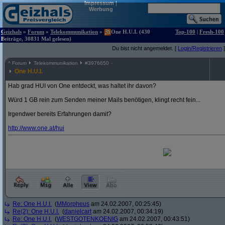
Impressum
|
Werbung
Geizhals
»
Forum
»
Telekommunikation
»
One H.U.I. (430
Top-100
|
Fresh-100
Beiträge, 30831 Mal gelesen)
Du bist nicht angemeldet. [
Login/Registrieren
]
^
Forum
Telekommunikation
#
3976650
One H.U.I.
Hab grad HUI von One entdeckt, was haltet ihr davon?
Würd 1 GB rein zum Senden meiner Mails benötigen, klingt recht fein...
Irgendwer bereits Erfahrungen damit?
http:/
/
www.one.at/
hui
Re: One H.U.I.
(
MMorpheus
am 24.02.2007, 00:25:45)
Re(2): One H.U.I.
(
danielcart
am 24.02.2007, 00:34:19)
Re: One H.U.I.
(
WESTGOTENKOENIG
am 24.02.2007, 00:43:51)