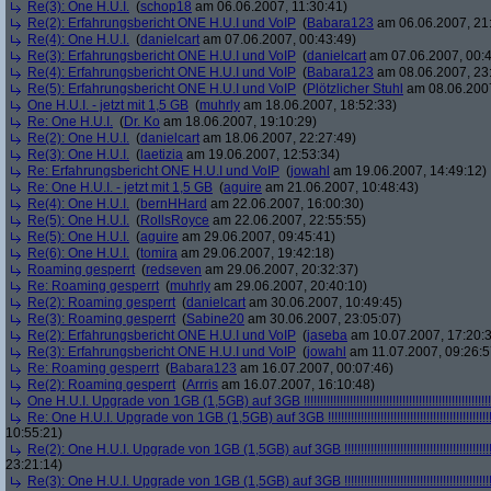
Re(3): One H.U.I.
(
schop18
am 06.06.2007, 11:30:41)
Re(2): Erfahrungsbericht ONE H.U.I und VoIP
(
Babara123
am 06.06.2007, 21
Re(4): One H.U.I.
(
danielcart
am 07.06.2007, 00:43:49)
Re(3): Erfahrungsbericht ONE H.U.I und VoIP
(
danielcart
am 07.06.2007, 00:4
Re(4): Erfahrungsbericht ONE H.U.I und VoIP
(
Babara123
am 08.06.2007, 23
Re(5): Erfahrungsbericht ONE H.U.I und VoIP
(
Plötzlicher Stuhl
am 08.06.2007
One H.U.I. - jetzt mit 1,5 GB
(
muhrly
am 18.06.2007, 18:52:33)
Re: One H.U.I.
(
Dr. Ko
am 18.06.2007, 19:10:29)
Re(2): One H.U.I.
(
danielcart
am 18.06.2007, 22:27:49)
Re(3): One H.U.I.
(
laetizia
am 19.06.2007, 12:53:34)
Re: Erfahrungsbericht ONE H.U.I und VoIP
(
jowahl
am 19.06.2007, 14:49:12)
Re: One H.U.I. - jetzt mit 1,5 GB
(
aguire
am 21.06.2007, 10:48:43)
Re(4): One H.U.I.
(
bernHHard
am 22.06.2007, 16:00:30)
Re(5): One H.U.I.
(
RollsRoyce
am 22.06.2007, 22:55:55)
Re(5): One H.U.I.
(
aguire
am 29.06.2007, 09:45:41)
Re(6): One H.U.I.
(
tomira
am 29.06.2007, 19:42:18)
Roaming gesperrt
(
redseven
am 29.06.2007, 20:32:37)
Re: Roaming gesperrt
(
muhrly
am 29.06.2007, 20:40:10)
Re(2): Roaming gesperrt
(
danielcart
am 30.06.2007, 10:49:45)
Re(3): Roaming gesperrt
(
Sabine20
am 30.06.2007, 23:05:07)
Re(2): Erfahrungsbericht ONE H.U.I und VoIP
(
jaseba
am 10.07.2007, 17:20:
Re(3): Erfahrungsbericht ONE H.U.I und VoIP
(
jowahl
am 11.07.2007, 09:26:5
Re: Roaming gesperrt
(
Babara123
am 16.07.2007, 00:07:46)
Re(2): Roaming gesperrt
(
Arrris
am 16.07.2007, 16:10:48)
One H.U.I. Upgrade von 1GB (1,5GB) auf 3GB !!!!!!!!!!!!!!!!!!!!!!!!!!!!!!!!!!!!!!!!!!!!!!!!!!!!!!!!!
Re: One H.U.I. Upgrade von 1GB (1,5GB) auf 3GB !!!!!!!!!!!!!!!!!!!!!!!!!!!!!!!!!!!!!!!!!!!!!!!!!!!!
10:55:21)
Re(2): One H.U.I. Upgrade von 1GB (1,5GB) auf 3GB !!!!!!!!!!!!!!!!!!!!!!!!!!!!!!!!!!!!!!!!!!!!!!!!!
23:21:14)
Re(3): One H.U.I. Upgrade von 1GB (1,5GB) auf 3GB !!!!!!!!!!!!!!!!!!!!!!!!!!!!!!!!!!!!!!!!!!!!!!!!!