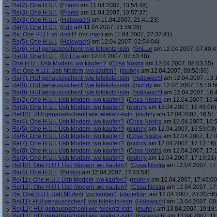
Re(2): One H.U.I.
(
Franto
am 11.04.2007, 13:54:48)
Re(3): One H.U.I.
(
Franto
am 11.04.2007, 13:57:37)
Re(3): One H.U.I.
(
Halawachl
am 11.04.2007, 21:41:23)
Re(4): One H.U.I.
(
Edd
am 11.04.2007, 21:59:26)
Re: One H.U.I. vs. drei !!!
(
mc.mani
am 11.04.2007, 22:37:41)
Re(5): One H.U.I.
(
Halawachl
am 12.04.2007, 02:54:04)
Re(6): HUI genausoschenll wie telekotz-isdn
(
GriLLe
am 12.04.2007, 07:40:4
Re(3): One H.U.I.
(
GriLLe
am 12.04.2007, 07:53:48)
One H.U.I. Usb Modem, wo kaufen?
(
Cosa Nostra
am 12.04.2007, 08:03:35)
Re: One H.U.I. Usb Modem, wo kaufen?
(
muhrly
am 12.04.2007, 09:50:36)
Re(7): HUI genausoschenll wie telekotz-isdn
(
Halawachl
am 12.04.2007, 13:
Re(8): HUI genausoschenll wie telekotz-isdn
(
muhrly
am 12.04.2007, 15:10:5
Re(9): HUI genausoschenll wie telekotz-isdn
(
Halawachl
am 12.04.2007, 16:
Re(2): One H.U.I. Usb Modem, wo kaufen?
(
Cosa Nostra
am 12.04.2007, 16:4
Re(3): One H.U.I. Usb Modem, wo kaufen?
(
muhrly
am 12.04.2007, 16:48:06)
Re(10): HUI genausoschenll wie telekotz-isdn
(
muhrly
am 12.04.2007, 16:51:
Re(4): One H.U.I. Usb Modem, wo kaufen?
(
Cosa Nostra
am 12.04.2007, 16:5
Re(5): One H.U.I. Usb Modem, wo kaufen?
(
muhrly
am 12.04.2007, 16:59:03)
Re(6): One H.U.I. Usb Modem, wo kaufen?
(
Cosa Nostra
am 12.04.2007, 17:0
Re(7): One H.U.I. Usb Modem, wo kaufen?
(
muhrly
am 12.04.2007, 17:12:16)
Re(8): One H.U.I. Usb Modem, wo kaufen?
(
Cosa Nostra
am 12.04.2007, 17:1
Re(9): One H.U.I. Usb Modem, wo kaufen?
(
muhrly
am 12.04.2007, 17:19:21)
Re(10): One H.U.I. Usb Modem, wo kaufen?
(
Cosa Nostra
am 12.04.2007, 17
Re(4): One H.U.I.
(
Primus
am 12.04.2007, 17:43:54)
Re(11): One H.U.I. Usb Modem, wo kaufen?
(
muhrly
am 12.04.2007, 17:49:00
Re(12): One H.U.I. Usb Modem, wo kaufen?
(
Cosa Nostra
am 12.04.2007, 17
Re: One H.U.I. Usb Modem, wo kaufen?
(
danielcart
am 12.04.2007, 23:20:56)
Re(11): HUI genausoschenll wie telekotz-isdn
(
Halawachl
am 13.04.2007, 00
Re(12): HUI genausoschenll wie telekotz-isdn
(
muhrly
am 13.04.2007, 10:18:
Re(13): HUI genausoschenll wie telekotz-isdn
(
Halawachl
am 13.04.2007, 11