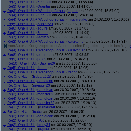
Re(2): One H.U.I.
(
King_Uli
am 23.03.2007, 09:55:44)
Re(3): One H.U.I.
(
Quentin
am 23.03.2007, 11:41:05)
Re(3): One H.U.I. + Webshop Bonus
(
aguire
am 23.03.2007, 15:57:02)
Re(4): One H.U.I.
(
King_Uli
am 24.03.2007, 12:48:14)
Re(4): One H.U.I. + Webshop Bonus
(
missmistake
am 24.03.2007, 15:29:01)
Re(5): One H.U.I.
(
Sabine20
am 26.03.2007, 11:19:01)
Re(6): One H.U.I.
(
aguire
am 26.03.2007, 13:27:01)
Re(6): One H.U.I.
(
Franto
am 26.03.2007, 14:19:09)
Re(7): One H.U.I.
(
laetizia
am 26.03.2007, 16:48:23)
Re(2): One H.U.I. + Webshop Bonus
(
wasikonier
am 26.03.2007, 18:17:31)
Vom Autor zurückgezogen oder Autor hat seine Registrierung nicht bestätigt
(
Re(4): One H.U.I. + Webshop Bonus
(
wasikonier
am 26.03.2007, 21:46:10)
Re(8): One H.U.I.
(
aguire
am 27.03.2007, 15:03:53)
Re(9): One H.U.I.
(
patos
am 27.03.2007, 15:34:21)
Re(10): One H.U.I.
(
Sabine20
am 27.03.2007, 18:03:05)
Re(5): One H.U.I.
(
fredor
am 28.03.2007, 15:13:05)
Re(2): One H.U.I. + Webshop Bonus
(
fredor
am 28.03.2007, 15:28:24)
Re: One H.U.I.
(
Babara123
am 28.03.2007, 18:46:39)
Re(2): One H.U.I.
(
danielcart
am 28.03.2007, 18:49:01)
Re: One H.U.I.
(
monster23
am 28.03.2007, 19:17:12)
Re(2): One H.U.I.
(
danielcart
am 28.03.2007, 19:18:43)
Re(3): One H.U.I.
(
monster23
am 28.03.2007, 19:20:32)
Re(4): One H.U.I.
(
danielcart
am 28.03.2007, 19:22:19)
Re(5): One H.U.I.
(
monster23
am 28.03.2007, 19:28:13)
Re(11): One H.U.I.
(
danielcart
am 28.03.2007, 19:34:20)
Re: One H.U.I.
(
fredor
am 29.03.2007, 19:06:25)
Re(2): One H.U.I.
(
danielcart
am 29.03.2007, 19:12:00)
Re(2): One H.U.I.
(
FAK
am 30.03.2007, 13:22:08)
Re(2): One H.U.I.
(
jonny34
am 30.03.2007, 17:45:10)
Re(11): One H.U.I.
(
aguire
am 31.03.2007, 19:23:13)