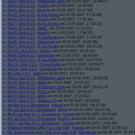
Re(5): One H.U.I.
(
Plötzlicher Stuhl
am 23.05.2007, 16:44:07)
Re(5): One H.U.I.
(
muhrly
am 23.05.2007, 16:46:00)
Re(6): One H.U.I.
(
muhrly
am 23.05.2007, 16:47:59)
Re(5): One H.U.I.
(
Cosa Nostra
am 23.05.2007, 17:11:49)
Re(6): One H.U.I.
(
muhrly
am 23.05.2007, 17:16:33)
Re(7): One H.U.I.
(
Cosa Nostra
am 23.05.2007, 17:20:23)
Re(6): One H.U.I.
(
MikE_
am 23.05.2007, 17:21:01)
Re(8): One H.U.I.
(
muhrly
am 23.05.2007, 17:34:37)
Re(9): One H.U.I.
(
Cosa Nostra
am 23.05.2007, 17:44:28)
Re(6): One H.U.I.
(
danielcart
am 23.05.2007, 18:02:35)
Re(7): One H.U.I.
(
Cosa Nostra
am 23.05.2007, 18:12:25)
Re(10): One H.U.I.
(
muhrly
am 23.05.2007, 18:18:10)
Re(8): One H.U.I.
(
danielcart
am 23.05.2007, 18:34:06)
Re(9): One H.U.I.
(
Cosa Nostra
am 23.05.2007, 18:57:07)
Re(11): One H.U.I.
(
Cosa Nostra
am 23.05.2007, 18:59:47)
Re(10): One H.U.I.
(
danielcart
am 23.05.2007, 20:08:24)
Re: One H.U.I.
(
athis
am 24.05.2007, 10:05:41)
Re(2): One H.U.I.
(
Plötzlicher Stuhl
am 24.05.2007, 10:26:25)
Re(3): One H.U.I.
(
athis
am 24.05.2007, 22:52:11)
Re(4): One H.U.I.
(
Plötzlicher Stuhl
am 24.05.2007, 23:41:24)
Re(2): One H.U.I.
(
GriLLe
am 25.05.2007, 08:00:47)
Re(3): One H.U.I.
(
athis
am 25.05.2007, 12:22:02)
Re(3): One H.U.I.
(
Babara123
am 01.06.2007, 23:18:03)
ad One H.U.I. Drosselung
(
nergal
am 02.06.2007, 09:17:30)
Re: ad One H.U.I. Drosselung
(
pong
am 02.06.2007, 09:23:24)
Re(2): ad One H.U.I. Drosselung
(
nergal
am 02.06.2007, 09:29:04)
Re: ad One H.U.I. Drosselung
(
muhrly
am 02.06.2007, 14:19:14)
Re(2): ad One H.U.I. Drosselung
(
nergal
am 02.06.2007, 14:43:45)
Erfahrungsbericht ONE H.U.I und VoIP
(
jaseba
am 05.06.2007, 22:46:12)
Re: Erfahrungsbericht ONE H.U.I und VoIP
(
danielcart
am 06.06.2007, 07:34: