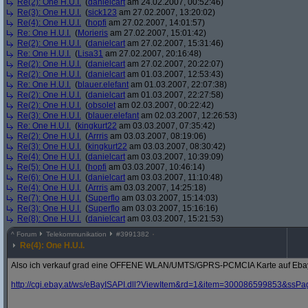
Re(2): One H.U.I.
(
danielcart
am 24.02.2007, 00:52:46)
Re(3): One H.U.I.
(
sick123
am 27.02.2007, 13:20:02)
Re(4): One H.U.I.
(
hopfi
am 27.02.2007, 14:01:57)
Re: One H.U.I.
(
Morieris
am 27.02.2007, 15:01:42)
Re(2): One H.U.I.
(
danielcart
am 27.02.2007, 15:31:46)
Re: One H.U.I.
(
Lisa31
am 27.02.2007, 20:16:48)
Re(2): One H.U.I.
(
danielcart
am 27.02.2007, 20:22:07)
Re(2): One H.U.I.
(
danielcart
am 01.03.2007, 12:53:43)
Re: One H.U.I.
(
blauer.elefant
am 01.03.2007, 22:07:38)
Re(2): One H.U.I.
(
danielcart
am 01.03.2007, 22:27:58)
Re(2): One H.U.I.
(
obsolet
am 02.03.2007, 00:22:42)
Re(3): One H.U.I.
(
blauer.elefant
am 02.03.2007, 12:26:53)
Re: One H.U.I.
(
kingkurt22
am 03.03.2007, 07:35:42)
Re(2): One H.U.I.
(
Arrris
am 03.03.2007, 08:19:06)
Re(3): One H.U.I.
(
kingkurt22
am 03.03.2007, 08:30:42)
Re(4): One H.U.I.
(
danielcart
am 03.03.2007, 10:39:09)
Re(5): One H.U.I.
(
hopfi
am 03.03.2007, 10:46:14)
Re(6): One H.U.I.
(
danielcart
am 03.03.2007, 11:10:48)
Re(4): One H.U.I.
(
Arrris
am 03.03.2007, 14:25:18)
Re(7): One H.U.I.
(
Superflo
am 03.03.2007, 15:14:03)
Re(3): One H.U.I.
(
Superflo
am 03.03.2007, 15:16:16)
Re(8): One H.U.I.
(
danielcart
am 03.03.2007, 15:21:53)
^
Forum
Telekommunikation
#
3991382
Re(4): One H.U.I.
Also ich verkauf grad eine OFFENE WLAN/UMTS/GPRS-PCMCIA Karte auf Ebay, f
http:/
/
cgi.ebay.at/
ws/
eBayISAPI.dll?
ViewItem&
rd=1&
item=300086599853&
ssPa