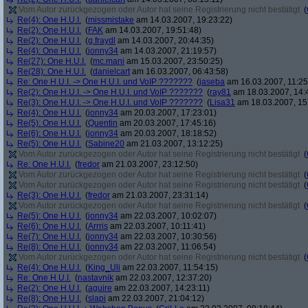
Vom Autor zurückgezogen oder Autor hat seine Registrierung nicht bestätigt
(
Re(4): One H.U.I.
(
missmistake
am 14.03.2007, 19:23:22)
Re(2): One H.U.I.
(
FAK
am 14.03.2007, 19:51:48)
Re(2): One H.U.I.
(
g.fraydl
am 14.03.2007, 20:44:35)
Re(4): One H.U.I.
(
jonny34
am 14.03.2007, 21:19:57)
Re(27): One H.U.I.
(
mc.mani
am 15.03.2007, 23:50:25)
Re(28): One H.U.I.
(
danielcart
am 16.03.2007, 06:43:58)
Re: One H.U.I. -> One H.U.I. und VoIP ???????
(
jaseba
am 16.03.2007, 11:25
Re(2): One H.U.I. -> One H.U.I. und VoIP ???????
(
ray81
am 18.03.2007, 14:
Re(3): One H.U.I. -> One H.U.I. und VoIP ???????
(
Lisa31
am 18.03.2007, 15
Re(4): One H.U.I.
(
jonny34
am 20.03.2007, 17:23:01)
Re(5): One H.U.I.
(
Quentin
am 20.03.2007, 17:45:16)
Re(6): One H.U.I.
(
jonny34
am 20.03.2007, 18:18:52)
Re(5): One H.U.I.
(
Sabine20
am 21.03.2007, 13:12:25)
Vom Autor zurückgezogen oder Autor hat seine Registrierung nicht bestätigt
(
Re: One H.U.I.
(
fredor
am 21.03.2007, 23:12:50)
Vom Autor zurückgezogen oder Autor hat seine Registrierung nicht bestätigt
(
Vom Autor zurückgezogen oder Autor hat seine Registrierung nicht bestätigt
(
Re(3): One H.U.I.
(
fredor
am 21.03.2007, 23:31:14)
Vom Autor zurückgezogen oder Autor hat seine Registrierung nicht bestätigt
(
Re(5): One H.U.I.
(
jonny34
am 22.03.2007, 10:02:07)
Re(6): One H.U.I.
(
Arrris
am 22.03.2007, 10:11:41)
Re(7): One H.U.I.
(
jonny34
am 22.03.2007, 10:30:56)
Re(8): One H.U.I.
(
jonny34
am 22.03.2007, 11:06:54)
Vom Autor zurückgezogen oder Autor hat seine Registrierung nicht bestätigt
(
Re(4): One H.U.I.
(
King_Uli
am 22.03.2007, 11:54:15)
Re: One H.U.I.
(
nastavnik
am 22.03.2007, 12:37:20)
Re(2): One H.U.I.
(
aguire
am 22.03.2007, 14:23:11)
Re(8): One H.U.I.
(
slapi
am 22.03.2007, 21:04:12)