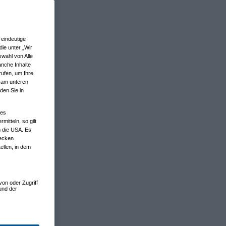
eindeutige
ie unter „Wir
wahl von Alle
anche Inhalte
rufen, um Ihre
n am unteren
den Sie in
nes
tteln, so gilt
n die USA. Es
wecken
ellen, in dem
von oder Zugriff
und der