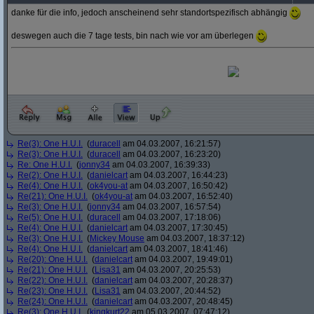
danke für die info, jedoch anscheinend sehr standortspezifisch abhängig
deswegen auch die 7 tage tests, bin nach wie vor am überlegen
Re(3): One H.U.I.
(
duracell
am 04.03.2007, 16:21:57)
Re(3): One H.U.I.
(
duracell
am 04.03.2007, 16:23:20)
Re: One H.U.I.
(
jonny34
am 04.03.2007, 16:39:33)
Re(2): One H.U.I.
(
danielcart
am 04.03.2007, 16:44:23)
Re(4): One H.U.I.
(
ok4you-at
am 04.03.2007, 16:50:42)
Re(21): One H.U.I.
(
ok4you-at
am 04.03.2007, 16:52:40)
Re(3): One H.U.I.
(
jonny34
am 04.03.2007, 16:57:54)
Re(5): One H.U.I.
(
duracell
am 04.03.2007, 17:18:06)
Re(4): One H.U.I.
(
danielcart
am 04.03.2007, 17:30:45)
Re(3): One H.U.I.
(
Mickey Mouse
am 04.03.2007, 18:37:12)
Re(4): One H.U.I.
(
danielcart
am 04.03.2007, 18:41:46)
Re(20): One H.U.I.
(
danielcart
am 04.03.2007, 19:49:01)
Re(21): One H.U.I.
(
Lisa31
am 04.03.2007, 20:25:53)
Re(22): One H.U.I.
(
danielcart
am 04.03.2007, 20:28:37)
Re(23): One H.U.I.
(
Lisa31
am 04.03.2007, 20:44:52)
Re(24): One H.U.I.
(
danielcart
am 04.03.2007, 20:48:45)
Re(3): One H.U.I.
(
kingkurt22
am 05.03.2007, 07:47:12)