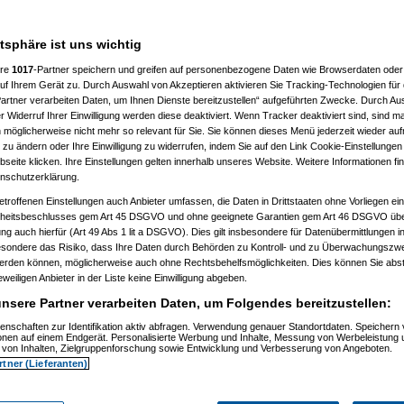
atsphäre ist uns wichtig
ere
1017
-Partner speichern und greifen auf personenbezogene Daten wie Browserdaten oder 
f Ihrem Gerät zu. Durch Auswahl von Akzeptieren aktivieren Sie Tracking-Technologien für d
artner verarbeiten Daten, um Ihnen Dienste bereitzustellen“ aufgeführten Zwecke. Durch Aus
 Widerruf Ihrer Einwilligung werden diese deaktiviert. Wenn Tracker deaktiviert sind, sind m
 möglicherweise nicht mehr so relevant für Sie. Sie können dieses Menü jederzeit wieder auf
 zu ändern oder Ihre Einwilligung zu widerrufen, indem Sie auf den Link Cookie-Einstellunge
eite klicken. Ihre Einstellungen gelten innerhalb unseres Website. Weitere Informationen fin
nschutzerklärung.
etroffenen Einstellungen auch Anbieter umfassen, die Daten in Drittstaaten ohne Vorliegen ei
itsbeschlusses gem Art 45 DSGVO und ohne geeignete Garantien gem Art 46 DSGVO übermi
gung auch hierfür (Art 49 Abs 1 lit a DSGVO). Dies gilt insbesondere für Datenübermittlungen i
esondere das Risiko, dass Ihre Daten durch Behörden zu Kontroll- und zu Überwachungsz
werden können, möglicherweise auch ohne Rechtsbehelfsmöglichkeiten. Dies können Sie abst
eweiligen Anbieter in der Liste keine Einwilligung abgeben.
nsere Partner verarbeiten Daten, um Folgendes bereitzustellen:
enschaften zur Identifikation aktiv abfragen. Verwendung genauer Standortdaten. Speichern 
ionen auf einem Endgerät. Personalisierte Werbung und Inhalte, Messung von Werbeleistung 
von Inhalten, Zielgruppenforschung sowie Entwicklung und Verbesserung von Angeboten.
rtner (Lieferanten)