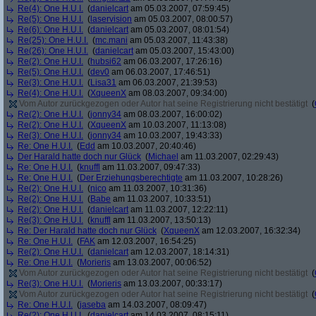
Re(4): One H.U.I.
(
danielcart
am 05.03.2007, 07:59:45)
Re(5): One H.U.I.
(
laservision
am 05.03.2007, 08:00:57)
Re(6): One H.U.I.
(
danielcart
am 05.03.2007, 08:01:54)
Re(25): One H.U.I.
(
mc.mani
am 05.03.2007, 11:43:38)
Re(26): One H.U.I.
(
danielcart
am 05.03.2007, 15:43:00)
Re(2): One H.U.I.
(
hubsi62
am 06.03.2007, 17:26:16)
Re(5): One H.U.I.
(
dev0
am 06.03.2007, 17:46:51)
Re(3): One H.U.I.
(
Lisa31
am 06.03.2007, 21:39:53)
Re(4): One H.U.I.
(
XqueenX
am 08.03.2007, 09:34:00)
Vom Autor zurückgezogen oder Autor hat seine Registrierung nicht bestätigt
(
Re(2): One H.U.I.
(
jonny34
am 08.03.2007, 16:00:02)
Re(2): One H.U.I.
(
XqueenX
am 10.03.2007, 11:13:08)
Re(3): One H.U.I.
(
jonny34
am 10.03.2007, 19:43:33)
Re: One H.U.I.
(
Edd
am 10.03.2007, 20:40:46)
Der Harald hatte doch nur Glück
(
Michael
am 11.03.2007, 02:29:43)
Re: One H.U.I.
(
knuffl
am 11.03.2007, 09:47:33)
Re: One H.U.I.
(
Der Erziehungsberechtigte
am 11.03.2007, 10:28:26)
Re(2): One H.U.I.
(
nico
am 11.03.2007, 10:31:36)
Re(2): One H.U.I.
(
Babe
am 11.03.2007, 10:33:51)
Re(2): One H.U.I.
(
danielcart
am 11.03.2007, 12:22:11)
Re(3): One H.U.I.
(
knuffl
am 11.03.2007, 13:50:13)
Re: Der Harald hatte doch nur Glück
(
XqueenX
am 12.03.2007, 16:32:34)
Re: One H.U.I.
(
FAK
am 12.03.2007, 16:54:25)
Re(2): One H.U.I.
(
danielcart
am 12.03.2007, 18:14:31)
Re: One H.U.I.
(
Morieris
am 13.03.2007, 00:06:52)
Vom Autor zurückgezogen oder Autor hat seine Registrierung nicht bestätigt
(
Re(3): One H.U.I.
(
Morieris
am 13.03.2007, 00:33:17)
Vom Autor zurückgezogen oder Autor hat seine Registrierung nicht bestätigt
(
Re: One H.U.I.
(
jaseba
am 14.03.2007, 08:09:47)
Re(2): One H.U.I.
(
danielcart
am 14.03.2007, 08:15:11)