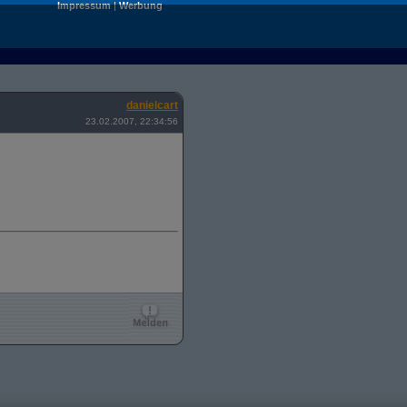
Impressum
|
Werbung
danielcart
23.02.2007, 22:34:56