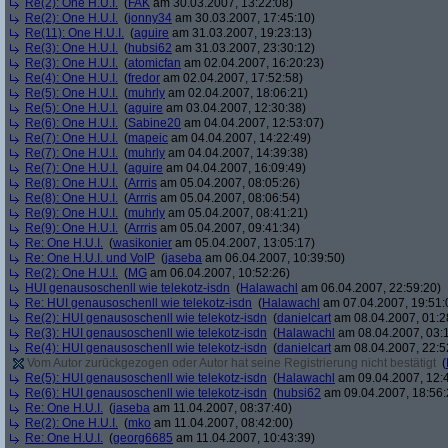
Re(2): One H.U.I.
(
FAK
am 30.03.2007, 13:22:08)
Re(2): One H.U.I.
(
jonny34
am 30.03.2007, 17:45:10)
Re(11): One H.U.I.
(
aguire
am 31.03.2007, 19:23:13)
Re(3): One H.U.I.
(
hubsi62
am 31.03.2007, 23:30:12)
Re(3): One H.U.I.
(
atomicfan
am 02.04.2007, 16:20:23)
Re(4): One H.U.I.
(
fredor
am 02.04.2007, 17:52:58)
Re(5): One H.U.I.
(
muhrly
am 02.04.2007, 18:06:21)
Re(5): One H.U.I.
(
aguire
am 03.04.2007, 12:30:38)
Re(6): One H.U.I.
(
Sabine20
am 04.04.2007, 12:53:07)
Re(7): One H.U.I.
(
mapeic
am 04.04.2007, 14:22:49)
Re(7): One H.U.I.
(
muhrly
am 04.04.2007, 14:39:38)
Re(7): One H.U.I.
(
aguire
am 04.04.2007, 16:09:49)
Re(8): One H.U.I.
(
Arrris
am 05.04.2007, 08:05:26)
Re(8): One H.U.I.
(
Arrris
am 05.04.2007, 08:06:54)
Re(9): One H.U.I.
(
muhrly
am 05.04.2007, 08:41:21)
Re(9): One H.U.I.
(
Arrris
am 05.04.2007, 09:41:34)
Re: One H.U.I.
(
wasikonier
am 05.04.2007, 13:05:17)
Re: One H.U.I. und VoIP
(
jaseba
am 06.04.2007, 10:39:50)
Re(2): One H.U.I.
(
MG
am 06.04.2007, 10:52:26)
HUI genausoschenll wie telekotz-isdn
(
Halawachl
am 06.04.2007, 22:59:20)
Re: HUI genausoschenll wie telekotz-isdn
(
Halawachl
am 07.04.2007, 19:51:
Re(2): HUI genausoschenll wie telekotz-isdn
(
danielcart
am 08.04.2007, 01:2
Re(3): HUI genausoschenll wie telekotz-isdn
(
Halawachl
am 08.04.2007, 03:
Re(4): HUI genausoschenll wie telekotz-isdn
(
danielcart
am 08.04.2007, 22:5
Vom Autor zurückgezogen oder Autor hat seine Registrierung nicht bestätigt
(
Re(5): HUI genausoschenll wie telekotz-isdn
(
Halawachl
am 09.04.2007, 12:
Re(6): HUI genausoschenll wie telekotz-isdn
(
hubsi62
am 09.04.2007, 18:56:
Re: One H.U.I.
(
jaseba
am 11.04.2007, 08:37:40)
Re(2): One H.U.I.
(
mko
am 11.04.2007, 08:42:00)
Re: One H.U.I.
(
georg6685
am 11.04.2007, 10:43:39)