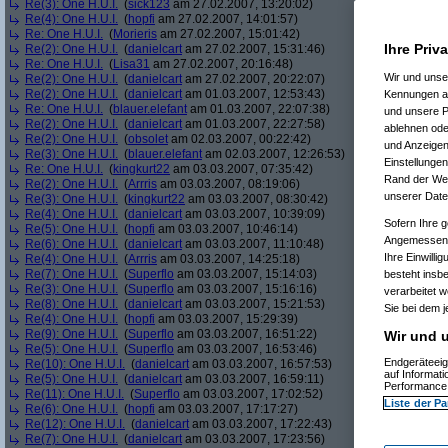
Re(3): One H.U.I.
(
sick123
am 27.02.2007, 13:20:02)
Re(4): One H.U.I.
(
hopfi
am 27.02.2007, 14:01:57)
Re: One H.U.I.
(
Morieris
am 27.02.2007, 15:01:42)
Ihre Priv
Re(2): One H.U.I.
(
danielcart
am 27.02.2007, 15:31:46)
Re: One H.U.I.
(
Lisa31
am 27.02.2007, 20:16:48)
Wir und uns
Re(2): One H.U.I.
(
danielcart
am 27.02.2007, 20:22:07)
Re(2): One H.U.I.
(
danielcart
am 01.03.2007, 12:53:43)
Kennungen au
Re: One H.U.I.
(
blauer.elefant
am 01.03.2007, 22:07:38)
und unsere P
Re(2): One H.U.I.
(
danielcart
am 01.03.2007, 22:27:58)
ablehnen oder
Re(2): One H.U.I.
(
obsolet
am 02.03.2007, 00:22:42)
und Anzeigen
Re(3): One H.U.I.
(
blauer.elefant
am 02.03.2007, 12:26:53)
Einstellungen
Re: One H.U.I.
(
kingkurt22
am 03.03.2007, 07:35:42)
Rand der Webs
Re(2): One H.U.I.
(
Arrris
am 03.03.2007, 08:19:06)
unserer Date
Re(3): One H.U.I.
(
kingkurt22
am 03.03.2007, 08:30:42)
Re(4): One H.U.I.
(
danielcart
am 03.03.2007, 10:39:09)
Sofern Ihre g
Re(5): One H.U.I.
(
hopfi
am 03.03.2007, 10:46:14)
Angemessenhe
Re(6): One H.U.I.
(
danielcart
am 03.03.2007, 11:10:48)
Ihre Einwilli
Re(4): One H.U.I.
(
Arrris
am 03.03.2007, 14:25:18)
Re(7): One H.U.I.
(
Superflo
am 03.03.2007, 15:14:03)
besteht insb
Re(3): One H.U.I.
(
Superflo
am 03.03.2007, 15:16:16)
verarbeitet 
Re(8): One H.U.I.
(
danielcart
am 03.03.2007, 15:21:53)
Sie bei dem j
Re(4): One H.U.I.
(
hopfi
am 03.03.2007, 15:29:39)
Re(9): One H.U.I.
(
Superflo
am 03.03.2007, 16:51:22)
Wir und u
Re(5): One H.U.I.
(
Superflo
am 03.03.2007, 16:53:46)
Endgeräteeig
Re(10): One H.U.I.
(
danielcart
am 03.03.2007, 16:57:53)
auf Informat
Re(5): One H.U.I.
(
danielcart
am 03.03.2007, 16:59:11)
Performance 
Re(11): One H.U.I.
(
Superflo
am 03.03.2007, 17:02:52)
Liste der Pa
Re(6): One H.U.I.
(
hopfi
am 03.03.2007, 17:17:27)
Re(12): One H.U.I.
(
danielcart
am 03.03.2007, 17:22:43)
Re(7): One H.U.I.
(
danielcart
am 03.03.2007, 17:23:56)