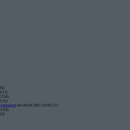
05)
8:17)
12:16)
2:31)
Halawachl
am 09.04.2007, 03:05:17)
43:53)
23)