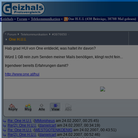
Geizhals
»
Forum
»
Telekommunikation
»
One H.U.I. (430 Beiträge, 30708 Mal gelesen)
^
Forum
Telekommunikation
#
3976650
One H.U.I.
Hab grad HUI von One entdeckt, was haltet ihr davon?
Würd 1 GB rein zum Senden meiner Mails benötigen, klingt recht fein...
Irgendwer bereits Erfahrungen damit?
http:/
/
www.one.at/
hui
Re: One H.U.I.
(
MMorpheus
am 24.02.2007, 00:25:45)
Re(2): One H.U.I.
(
danielcart
am 24.02.2007, 00:34:19)
Re: One H.U.I.
(
WESTGOTENKOENIG
am 24.02.2007, 00:43:51)
Re(2): One H.U.I.
(
danielcart
am 24.02.2007, 00:52:46)