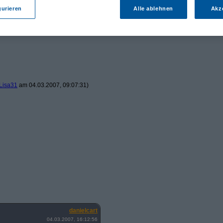
gurieren
Alle ablehnen
Akz
Lisa31
am 04.03.2007, 09:07:31)
danielcart
04.03.2007, 16:12:56