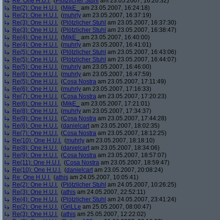
Re: One H.U.I.
(
Plötzlicher Stuhl
am 23.05.2007, 16:20:32)
Re(2): One H.U.I.
(
MikE_
am 23.05.2007, 16:24:18)
Re(2): One H.U.I.
(
muhrly
am 23.05.2007, 16:37:19)
Re(3): One H.U.I.
(
Plötzlicher Stuhl
am 23.05.2007, 16:37:30)
Re(3): One H.U.I.
(
Plötzlicher Stuhl
am 23.05.2007, 16:38:47)
Re(4): One H.U.I.
(
MikE_
am 23.05.2007, 16:40:00)
Re(4): One H.U.I.
(
muhrly
am 23.05.2007, 16:41:01)
Re(5): One H.U.I.
(
Plötzlicher Stuhl
am 23.05.2007, 16:43:06)
Re(5): One H.U.I.
(
Plötzlicher Stuhl
am 23.05.2007, 16:44:07)
Re(5): One H.U.I.
(
muhrly
am 23.05.2007, 16:46:00)
Re(6): One H.U.I.
(
muhrly
am 23.05.2007, 16:47:59)
Re(5): One H.U.I.
(
Cosa Nostra
am 23.05.2007, 17:11:49)
Re(6): One H.U.I.
(
muhrly
am 23.05.2007, 17:16:33)
Re(7): One H.U.I.
(
Cosa Nostra
am 23.05.2007, 17:20:23)
Re(6): One H.U.I.
(
MikE_
am 23.05.2007, 17:21:01)
Re(8): One H.U.I.
(
muhrly
am 23.05.2007, 17:34:37)
Re(9): One H.U.I.
(
Cosa Nostra
am 23.05.2007, 17:44:28)
Re(6): One H.U.I.
(
danielcart
am 23.05.2007, 18:02:35)
Re(7): One H.U.I.
(
Cosa Nostra
am 23.05.2007, 18:12:25)
Re(10): One H.U.I.
(
muhrly
am 23.05.2007, 18:18:10)
Re(8): One H.U.I.
(
danielcart
am 23.05.2007, 18:34:06)
Re(9): One H.U.I.
(
Cosa Nostra
am 23.05.2007, 18:57:07)
Re(11): One H.U.I.
(
Cosa Nostra
am 23.05.2007, 18:59:47)
Re(10): One H.U.I.
(
danielcart
am 23.05.2007, 20:08:24)
Re: One H.U.I.
(
athis
am 24.05.2007, 10:05:41)
Re(2): One H.U.I.
(
Plötzlicher Stuhl
am 24.05.2007, 10:26:25)
Re(3): One H.U.I.
(
athis
am 24.05.2007, 22:52:11)
Re(4): One H.U.I.
(
Plötzlicher Stuhl
am 24.05.2007, 23:41:24)
Re(2): One H.U.I.
(
GriLLe
am 25.05.2007, 08:00:47)
Re(3): One H.U.I.
(
athis
am 25.05.2007, 12:22:02)