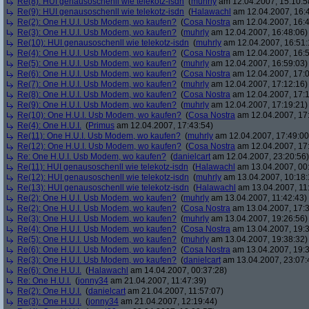
Re(8): HUI genausoschenll wie telekotz-isdn
(
muhrly
am 12.04.2007, 15:10:5
Re(9): HUI genausoschenll wie telekotz-isdn
(
Halawachl
am 12.04.2007, 16:
Re(2): One H.U.I. Usb Modem, wo kaufen?
(
Cosa Nostra
am 12.04.2007, 16:4
Re(3): One H.U.I. Usb Modem, wo kaufen?
(
muhrly
am 12.04.2007, 16:48:06)
Re(10): HUI genausoschenll wie telekotz-isdn
(
muhrly
am 12.04.2007, 16:51:
Re(4): One H.U.I. Usb Modem, wo kaufen?
(
Cosa Nostra
am 12.04.2007, 16:5
Re(5): One H.U.I. Usb Modem, wo kaufen?
(
muhrly
am 12.04.2007, 16:59:03)
Re(6): One H.U.I. Usb Modem, wo kaufen?
(
Cosa Nostra
am 12.04.2007, 17:0
Re(7): One H.U.I. Usb Modem, wo kaufen?
(
muhrly
am 12.04.2007, 17:12:16)
Re(8): One H.U.I. Usb Modem, wo kaufen?
(
Cosa Nostra
am 12.04.2007, 17:1
Re(9): One H.U.I. Usb Modem, wo kaufen?
(
muhrly
am 12.04.2007, 17:19:21)
Re(10): One H.U.I. Usb Modem, wo kaufen?
(
Cosa Nostra
am 12.04.2007, 17
Re(4): One H.U.I.
(
Primus
am 12.04.2007, 17:43:54)
Re(11): One H.U.I. Usb Modem, wo kaufen?
(
muhrly
am 12.04.2007, 17:49:00
Re(12): One H.U.I. Usb Modem, wo kaufen?
(
Cosa Nostra
am 12.04.2007, 17
Re: One H.U.I. Usb Modem, wo kaufen?
(
danielcart
am 12.04.2007, 23:20:56)
Re(11): HUI genausoschenll wie telekotz-isdn
(
Halawachl
am 13.04.2007, 00
Re(12): HUI genausoschenll wie telekotz-isdn
(
muhrly
am 13.04.2007, 10:18:
Re(13): HUI genausoschenll wie telekotz-isdn
(
Halawachl
am 13.04.2007, 11
Re(2): One H.U.I. Usb Modem, wo kaufen?
(
muhrly
am 13.04.2007, 11:42:43)
Re(2): One H.U.I. Usb Modem, wo kaufen?
(
Cosa Nostra
am 13.04.2007, 17:3
Re(3): One H.U.I. Usb Modem, wo kaufen?
(
muhrly
am 13.04.2007, 19:26:56)
Re(4): One H.U.I. Usb Modem, wo kaufen?
(
Cosa Nostra
am 13.04.2007, 19:3
Re(5): One H.U.I. Usb Modem, wo kaufen?
(
muhrly
am 13.04.2007, 19:38:32)
Re(6): One H.U.I. Usb Modem, wo kaufen?
(
Cosa Nostra
am 13.04.2007, 19:3
Re(3): One H.U.I. Usb Modem, wo kaufen?
(
danielcart
am 13.04.2007, 23:07:
Re(6): One H.U.I.
(
Halawachl
am 14.04.2007, 00:37:28)
Re: One H.U.I.
(
jonny34
am 21.04.2007, 11:47:39)
Re(2): One H.U.I.
(
danielcart
am 21.04.2007, 11:57:07)
Re(3): One H.U.I.
(
jonny34
am 21.04.2007, 12:19:44)