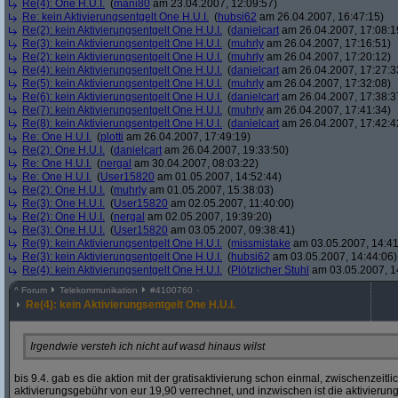
Re(4): One H.U.I.
(
mani80
am 23.04.2007, 12:09:57)
Re: kein Aktivierungsentgelt One H.U.I.
(
hubsi62
am 26.04.2007, 16:47:15)
Re(2): kein Aktivierungsentgelt One H.U.I.
(
danielcart
am 26.04.2007, 17:08:1
Re(3): kein Aktivierungsentgelt One H.U.I.
(
muhrly
am 26.04.2007, 17:16:51)
Re(2): kein Aktivierungsentgelt One H.U.I.
(
muhrly
am 26.04.2007, 17:20:12)
Re(4): kein Aktivierungsentgelt One H.U.I.
(
danielcart
am 26.04.2007, 17:27:3
Re(5): kein Aktivierungsentgelt One H.U.I.
(
muhrly
am 26.04.2007, 17:32:08)
Re(6): kein Aktivierungsentgelt One H.U.I.
(
danielcart
am 26.04.2007, 17:38:3
Re(7): kein Aktivierungsentgelt One H.U.I.
(
muhrly
am 26.04.2007, 17:41:34)
Re(8): kein Aktivierungsentgelt One H.U.I.
(
danielcart
am 26.04.2007, 17:42:4
Re: One H.U.I.
(
plotti
am 26.04.2007, 17:49:19)
Re(2): One H.U.I.
(
danielcart
am 26.04.2007, 19:33:50)
Re: One H.U.I.
(
nergal
am 30.04.2007, 08:03:22)
Re: One H.U.I.
(
User15820
am 01.05.2007, 14:52:44)
Re(2): One H.U.I.
(
muhrly
am 01.05.2007, 15:38:03)
Re(3): One H.U.I.
(
User15820
am 02.05.2007, 11:40:00)
Re(2): One H.U.I.
(
nergal
am 02.05.2007, 19:39:20)
Re(3): One H.U.I.
(
User15820
am 03.05.2007, 09:38:41)
Re(9): kein Aktivierungsentgelt One H.U.I.
(
missmistake
am 03.05.2007, 14:41
Re(3): kein Aktivierungsentgelt One H.U.I.
(
hubsi62
am 03.05.2007, 14:44:06)
Re(4): kein Aktivierungsentgelt One H.U.I.
(
Plötzlicher Stuhl
am 03.05.2007, 1
^
Forum
Telekommunikation
#
4100760
Re(4): kein Aktivierungsentgelt One H.U.I.
Irgendwie versteh ich nicht auf wasd hinaus wilst
bis 9.4. gab es die aktion mit der gratisaktivierung schon einmal, zwischenzeitl
aktivierungsgebühr von eur 19,90 verrechnet, und inzwischen ist die aktivierun