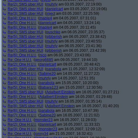
Re(2): SMS über HUI
(
muhrly
am 03.05.2007, 22:19:00)
Re(2): SMS über HUI
(
danielcart
am 03.05.2007, 22:19:06)
Re(3): SMS über HUI
(
inject
am 03.05.2007, 22:25:59)
Re(4): One H.U.I.
(
maple4
am 04.05.2007, 07:31:01)
Re(5): One H.U.I.
(
danielcart
am 04.05.2007, 13:24:14)
Re(6): One H.U.I.
(
maple4
am 04.05.2007, 20:11:45)
Re(4): SMS über HUI
(
puschko
am 06.05.2007, 23:35:37)
Re(5): SMS über HUI
(
gibberish
am 06.05.2007, 23:38:42)
Re(5): SMS über HUI
(
muhrly
am 06.05.2007, 23:40:55)
Re(6): SMS über HUI
(
muhrly
am 06.05.2007, 23:41:36)
Re(7): SMS über HUI
(
gibberish
am 06.05.2007, 23:42:39)
Re(6): One H.U.I.
(
nico
am 06.05.2007, 23:43:06)
Re: One H.U.I.
(
georg6685
am 09.05.2007, 19:44:10)
Re(2): One H.U.I.
(
danielcart
am 09.05.2007, 20:48:42)
Re(6): SMS über HUI
(
parabola
am 11.05.2007, 12:32:09)
Re(3): One H.U.I.
(
Sabine20
am 14.05.2007, 11:27:22)
Re(4): One H.U.I.
(
muhrly
am 14.05.2007, 12:51:35)
Re(4): One H.U.I.
(
parabola
am 15.05.2007, 10:20:00)
Re(5): One H.U.I.
(
Babara123
am 15.05.2007, 12:30:56)
Re(6): SMS über HUI
(
Adalbert Einstein
am 16.05.2007, 01:27:21)
Re(6): One H.U.I.
(
Adalbert Einstein
am 16.05.2007, 01:29:48)
Re(7): SMS über HUI
(
muhrly
am 16.05.2007, 01:35:14)
Re(8): SMS über HUI
(
Adalbert Einstein
am 16.05.2007, 01:40:20)
Re(6): One H.U.I.
(
parabola
am 16.05.2007, 10:47:39)
Re(7): One H.U.I.
(
Sabine20
am 16.05.2007, 11:21:02)
Re: One H.U.I.
(
monster23
am 16.05.2007, 11:28:03)
Re(2): One H.U.I.
(
danielcart
am 16.05.2007, 11:33:32)
Re(3): One H.U.I.
(
monster23
am 16.05.2007, 12:09:12)
Re: One H.U.I.
(
jonny34
am 21.05.2007, 16:32:41)