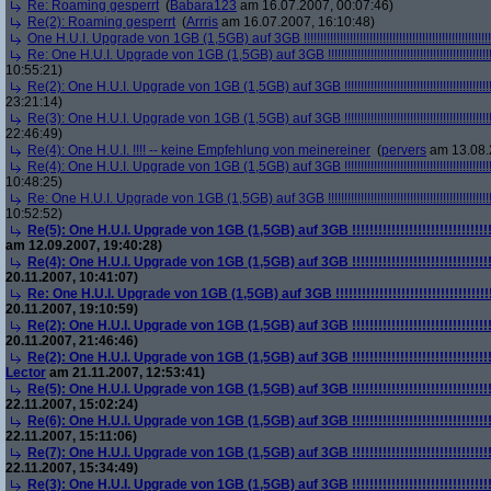
Re: Roaming gesperrt
(
Babara123
am 16.07.2007, 00:07:46)
Re(2): Roaming gesperrt
(
Arrris
am 16.07.2007, 16:10:48)
One H.U.I. Upgrade von 1GB (1,5GB) auf 3GB !!!!!!!!!!!!!!!!!!!!!!!!!!!!!!!!!!!!!!!!!!!!!!!!!!!!!!!!!
Re: One H.U.I. Upgrade von 1GB (1,5GB) auf 3GB !!!!!!!!!!!!!!!!!!!!!!!!!!!!!!!!!!!!!!!!!!!!!!!!!!!!
10:55:21)
Re(2): One H.U.I. Upgrade von 1GB (1,5GB) auf 3GB !!!!!!!!!!!!!!!!!!!!!!!!!!!!!!!!!!!!!!!!!!!!!!!!!
23:21:14)
Re(3): One H.U.I. Upgrade von 1GB (1,5GB) auf 3GB !!!!!!!!!!!!!!!!!!!!!!!!!!!!!!!!!!!!!!!!!!!!!!!!!
22:46:49)
Re(4): One H.U.I. !!!! -- keine Empfehlung von meinereiner
(
pervers
am 13.08.
Re(4): One H.U.I. Upgrade von 1GB (1,5GB) auf 3GB !!!!!!!!!!!!!!!!!!!!!!!!!!!!!!!!!!!!!!!!!!!!!!!!!
10:48:25)
Re: One H.U.I. Upgrade von 1GB (1,5GB) auf 3GB !!!!!!!!!!!!!!!!!!!!!!!!!!!!!!!!!!!!!!!!!!!!!!!!!!!!
10:52:52)
Re(5): One H.U.I. Upgrade von 1GB (1,5GB) auf 3GB !!!!!!!!!!!!!!!!!!!!!!!!!!!!!!!!!!!!
am 12.09.2007, 19:40:28)
Re(4): One H.U.I. Upgrade von 1GB (1,5GB) auf 3GB !!!!!!!!!!!!!!!!!!!!!!!!!!!!!!!!!!!!
20.11.2007, 10:41:07)
Re: One H.U.I. Upgrade von 1GB (1,5GB) auf 3GB !!!!!!!!!!!!!!!!!!!!!!!!!!!!!!!!!!!!!!!
20.11.2007, 19:10:59)
Re(2): One H.U.I. Upgrade von 1GB (1,5GB) auf 3GB !!!!!!!!!!!!!!!!!!!!!!!!!!!!!!!!!!!!
20.11.2007, 21:46:46)
Re(2): One H.U.I. Upgrade von 1GB (1,5GB) auf 3GB !!!!!!!!!!!!!!!!!!!!!!!!!!!!!!!!!!!!
Lector
am 21.11.2007, 12:53:41)
Re(5): One H.U.I. Upgrade von 1GB (1,5GB) auf 3GB !!!!!!!!!!!!!!!!!!!!!!!!!!!!!!!!!!!!
22.11.2007, 15:02:24)
Re(6): One H.U.I. Upgrade von 1GB (1,5GB) auf 3GB !!!!!!!!!!!!!!!!!!!!!!!!!!!!!!!!!!!!
22.11.2007, 15:11:06)
Re(7): One H.U.I. Upgrade von 1GB (1,5GB) auf 3GB !!!!!!!!!!!!!!!!!!!!!!!!!!!!!!!!!!!!
22.11.2007, 15:34:49)
Re(3): One H.U.I. Upgrade von 1GB (1,5GB) auf 3GB !!!!!!!!!!!!!!!!!!!!!!!!!!!!!!!!!!!!