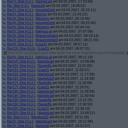
Re(7): One H.U.I.
(
danielcart
am 03.03.2007, 17:23:56)
Re: One H.U.I.
(
duracell
am 03.03.2007, 19:08:52)
Re(2): One H.U.I.
(
googleDork
am 03.03.2007, 20:25:12)
Re(2): One H.U.I.
(
Bucho
am 03.03.2007, 21:03:22)
Re(3): One H.U.I.
(
Morieris
am 04.03.2007, 00:19:46)
Re(4): One H.U.I.
(
googleDork
am 04.03.2007, 00:25:40)
Re(5): One H.U.I.
(
Morieris
am 04.03.2007, 00:44:14)
Re(2): One H.U.I.
(
ok4you-at
am 04.03.2007, 07:07:09)
Re(3): One H.U.I.
(
blauer.elefant
am 04.03.2007, 08:19:14)
Re(3): One H.U.I.
(
blauer.elefant
am 04.03.2007, 08:21:55)
Re(3): One H.U.I.
(
Lisa31
am 04.03.2007, 08:57:11)
Re(13): One H.U.I.
(
Lisa31
am 04.03.2007, 09:07:31)
Vom Autor zurückgezogen oder Autor hat seine Registrierung nicht bestätigt
(
Re(4): One H.U.I.
(
ok4you-at
am 04.03.2007, 09:31:19)
Re(14): One H.U.I.
(
danielcart
am 04.03.2007, 10:59:08)
Re(15): One H.U.I.
(
Superflo
am 04.03.2007, 11:01:05)
Re(15): One H.U.I.
(
Lisa31
am 04.03.2007, 11:05:57)
Re(16): One H.U.I.
(
danielcart
am 04.03.2007, 11:17:58)
Re(16): One H.U.I.
(
danielcart
am 04.03.2007, 11:18:38)
Re(17): One H.U.I.
(
Superflo
am 04.03.2007, 11:26:08)
Re(17): One H.U.I.
(
Lisa31
am 04.03.2007, 11:26:51)
Re(18): One H.U.I.
(
danielcart
am 04.03.2007, 11:29:59)
Re(18): One H.U.I.
(
danielcart
am 04.03.2007, 11:30:54)
Re(19): One H.U.I.
(
Superflo
am 04.03.2007, 13:16:25)
Re(19): One H.U.I.
(
Superflo
am 04.03.2007, 13:30:50)
Re(20): One H.U.I.
(
Lisa31
am 04.03.2007, 13:39:14)
Re(20): One H.U.I.
(
danielcart
am 04.03.2007, 15:49:21)
Re: One H.U.I.
(
kingkurt22
am 04.03.2007, 16:11:26)
Re(2): One H.U.I.
(
danielcart
am 04.03.2007, 16:12:56)
Re(3): One H.U.I.
(
duracell
am 04.03.2007, 16:21:57)