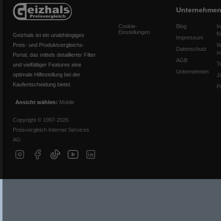
Unternehme
Cookie-
Blog
I
Einstellungen
f
Geizhals ist ein unabhängiges
Impressum
Preis- und Produktvergleichs-
W
Datenschutz
s
Portal, das mittels detaillierter Filter
AGB
T
und vielfältiger Features eine
Unternehmen
optimale Hilfestellung bei der
J
Kaufentscheidung bietet.
P
Ansicht wählen:
Mobile
Copyright © 1997-2026
Preisvergleich Internet Services
AG