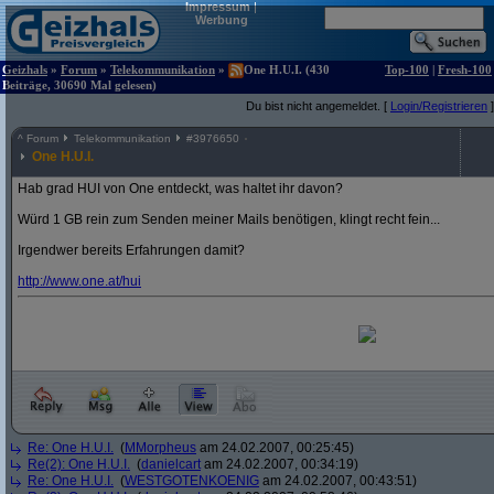
Impressum
|
Werbung
Geizhals
»
Forum
»
Telekommunikation
»
One H.U.I. (430
Top-100
|
Fresh-100
Beiträge, 30690 Mal gelesen)
Du bist nicht angemeldet. [
Login/Registrieren
]
^
Forum
Telekommunikation
#
3976650
One H.U.I.
Hab grad HUI von One entdeckt, was haltet ihr davon?
Würd 1 GB rein zum Senden meiner Mails benötigen, klingt recht fein...
Irgendwer bereits Erfahrungen damit?
http:/
/
www.one.at/
hui
Re: One H.U.I.
(
MMorpheus
am 24.02.2007, 00:25:45)
Re(2): One H.U.I.
(
danielcart
am 24.02.2007, 00:34:19)
Re: One H.U.I.
(
WESTGOTENKOENIG
am 24.02.2007, 00:43:51)