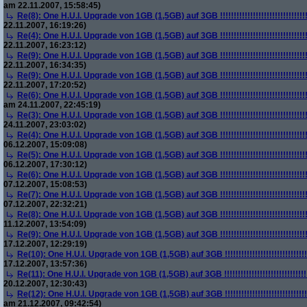
am 22.11.2007, 15:58:45)
Re(8): One H.U.I. Upgrade von 1GB (1,5GB) auf 3GB !!!!!!!!!!!!!!!!!!!!!!!!!!!!!!!!!!!!
22.11.2007, 16:19:26)
Re(4): One H.U.I. Upgrade von 1GB (1,5GB) auf 3GB !!!!!!!!!!!!!!!!!!!!!!!!!!!!!!!!!!!!
22.11.2007, 16:23:12)
Re(9): One H.U.I. Upgrade von 1GB (1,5GB) auf 3GB !!!!!!!!!!!!!!!!!!!!!!!!!!!!!!!!!!!!
22.11.2007, 16:34:35)
Re(9): One H.U.I. Upgrade von 1GB (1,5GB) auf 3GB !!!!!!!!!!!!!!!!!!!!!!!!!!!!!!!!!!!!
22.11.2007, 17:20:52)
Re(6): One H.U.I. Upgrade von 1GB (1,5GB) auf 3GB !!!!!!!!!!!!!!!!!!!!!!!!!!!!!!!!!!!!
am 24.11.2007, 22:45:19)
Re(3): One H.U.I. Upgrade von 1GB (1,5GB) auf 3GB !!!!!!!!!!!!!!!!!!!!!!!!!!!!!!!!!!!!
24.11.2007, 23:03:02)
Re(4): One H.U.I. Upgrade von 1GB (1,5GB) auf 3GB !!!!!!!!!!!!!!!!!!!!!!!!!!!!!!!!!!!!
06.12.2007, 15:09:08)
Re(5): One H.U.I. Upgrade von 1GB (1,5GB) auf 3GB !!!!!!!!!!!!!!!!!!!!!!!!!!!!!!!!!!!!
06.12.2007, 17:30:12)
Re(6): One H.U.I. Upgrade von 1GB (1,5GB) auf 3GB !!!!!!!!!!!!!!!!!!!!!!!!!!!!!!!!!!!!
07.12.2007, 15:08:53)
Re(7): One H.U.I. Upgrade von 1GB (1,5GB) auf 3GB !!!!!!!!!!!!!!!!!!!!!!!!!!!!!!!!!!!!
07.12.2007, 22:32:21)
Re(8): One H.U.I. Upgrade von 1GB (1,5GB) auf 3GB !!!!!!!!!!!!!!!!!!!!!!!!!!!!!!!!!!!!
11.12.2007, 13:54:09)
Re(9): One H.U.I. Upgrade von 1GB (1,5GB) auf 3GB !!!!!!!!!!!!!!!!!!!!!!!!!!!!!!!!!!!!
17.12.2007, 12:29:19)
Re(10): One H.U.I. Upgrade von 1GB (1,5GB) auf 3GB !!!!!!!!!!!!!!!!!!!!!!!!!!!!!!!!!!!
17.12.2007, 13:57:36)
Re(11): One H.U.I. Upgrade von 1GB (1,5GB) auf 3GB !!!!!!!!!!!!!!!!!!!!!!!!!!!!!!!!!!!
20.12.2007, 12:30:43)
Re(12): One H.U.I. Upgrade von 1GB (1,5GB) auf 3GB !!!!!!!!!!!!!!!!!!!!!!!!!!!!!!!!!!!
am 21.12.2007, 09:42:54)