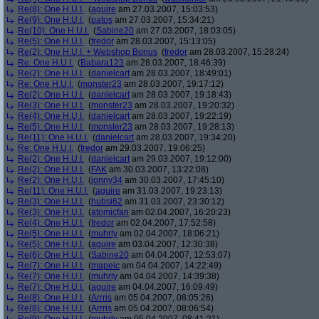
Re(8): One H.U.I.
(
aguire
am 27.03.2007, 15:03:53)
Re(9): One H.U.I.
(
patos
am 27.03.2007, 15:34:21)
Re(10): One H.U.I.
(
Sabine20
am 27.03.2007, 18:03:05)
Re(5): One H.U.I.
(
fredor
am 28.03.2007, 15:13:05)
Re(2): One H.U.I. + Webshop Bonus
(
fredor
am 28.03.2007, 15:28:24)
Re: One H.U.I.
(
Babara123
am 28.03.2007, 18:46:39)
Re(2): One H.U.I.
(
danielcart
am 28.03.2007, 18:49:01)
Re: One H.U.I.
(
monster23
am 28.03.2007, 19:17:12)
Re(2): One H.U.I.
(
danielcart
am 28.03.2007, 19:18:43)
Re(3): One H.U.I.
(
monster23
am 28.03.2007, 19:20:32)
Re(4): One H.U.I.
(
danielcart
am 28.03.2007, 19:22:19)
Re(5): One H.U.I.
(
monster23
am 28.03.2007, 19:28:13)
Re(11): One H.U.I.
(
danielcart
am 28.03.2007, 19:34:20)
Re: One H.U.I.
(
fredor
am 29.03.2007, 19:06:25)
Re(2): One H.U.I.
(
danielcart
am 29.03.2007, 19:12:00)
Re(2): One H.U.I.
(
FAK
am 30.03.2007, 13:22:08)
Re(2): One H.U.I.
(
jonny34
am 30.03.2007, 17:45:10)
Re(11): One H.U.I.
(
aguire
am 31.03.2007, 19:23:13)
Re(3): One H.U.I.
(
hubsi62
am 31.03.2007, 23:30:12)
Re(3): One H.U.I.
(
atomicfan
am 02.04.2007, 16:20:23)
Re(4): One H.U.I.
(
fredor
am 02.04.2007, 17:52:58)
Re(5): One H.U.I.
(
muhrly
am 02.04.2007, 18:06:21)
Re(5): One H.U.I.
(
aguire
am 03.04.2007, 12:30:38)
Re(6): One H.U.I.
(
Sabine20
am 04.04.2007, 12:53:07)
Re(7): One H.U.I.
(
mapeic
am 04.04.2007, 14:22:49)
Re(7): One H.U.I.
(
muhrly
am 04.04.2007, 14:39:38)
Re(7): One H.U.I.
(
aguire
am 04.04.2007, 16:09:49)
Re(8): One H.U.I.
(
Arrris
am 05.04.2007, 08:05:26)
Re(8): One H.U.I.
(
Arrris
am 05.04.2007, 08:06:54)