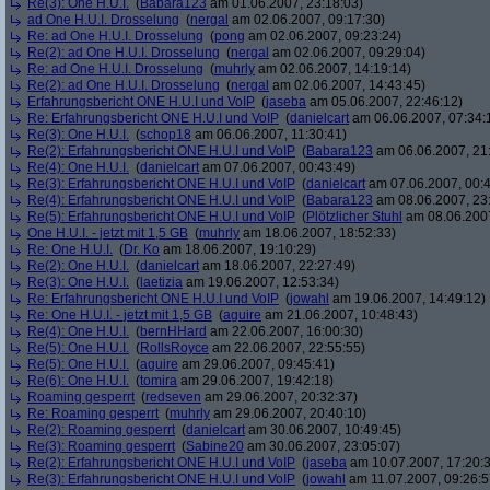
Re(3): One H.U.I.
(
Babara123
am 01.06.2007, 23:18:03)
ad One H.U.I. Drosselung
(
nergal
am 02.06.2007, 09:17:30)
Re: ad One H.U.I. Drosselung
(
pong
am 02.06.2007, 09:23:24)
Re(2): ad One H.U.I. Drosselung
(
nergal
am 02.06.2007, 09:29:04)
Re: ad One H.U.I. Drosselung
(
muhrly
am 02.06.2007, 14:19:14)
Re(2): ad One H.U.I. Drosselung
(
nergal
am 02.06.2007, 14:43:45)
Erfahrungsbericht ONE H.U.I und VoIP
(
jaseba
am 05.06.2007, 22:46:12)
Re: Erfahrungsbericht ONE H.U.I und VoIP
(
danielcart
am 06.06.2007, 07:34:
Re(3): One H.U.I.
(
schop18
am 06.06.2007, 11:30:41)
Re(2): Erfahrungsbericht ONE H.U.I und VoIP
(
Babara123
am 06.06.2007, 21
Re(4): One H.U.I.
(
danielcart
am 07.06.2007, 00:43:49)
Re(3): Erfahrungsbericht ONE H.U.I und VoIP
(
danielcart
am 07.06.2007, 00:4
Re(4): Erfahrungsbericht ONE H.U.I und VoIP
(
Babara123
am 08.06.2007, 23
Re(5): Erfahrungsbericht ONE H.U.I und VoIP
(
Plötzlicher Stuhl
am 08.06.2007
One H.U.I. - jetzt mit 1,5 GB
(
muhrly
am 18.06.2007, 18:52:33)
Re: One H.U.I.
(
Dr. Ko
am 18.06.2007, 19:10:29)
Re(2): One H.U.I.
(
danielcart
am 18.06.2007, 22:27:49)
Re(3): One H.U.I.
(
laetizia
am 19.06.2007, 12:53:34)
Re: Erfahrungsbericht ONE H.U.I und VoIP
(
jowahl
am 19.06.2007, 14:49:12)
Re: One H.U.I. - jetzt mit 1,5 GB
(
aguire
am 21.06.2007, 10:48:43)
Re(4): One H.U.I.
(
bernHHard
am 22.06.2007, 16:00:30)
Re(5): One H.U.I.
(
RollsRoyce
am 22.06.2007, 22:55:55)
Re(5): One H.U.I.
(
aguire
am 29.06.2007, 09:45:41)
Re(6): One H.U.I.
(
tomira
am 29.06.2007, 19:42:18)
Roaming gesperrt
(
redseven
am 29.06.2007, 20:32:37)
Re: Roaming gesperrt
(
muhrly
am 29.06.2007, 20:40:10)
Re(2): Roaming gesperrt
(
danielcart
am 30.06.2007, 10:49:45)
Re(3): Roaming gesperrt
(
Sabine20
am 30.06.2007, 23:05:07)
Re(2): Erfahrungsbericht ONE H.U.I und VoIP
(
jaseba
am 10.07.2007, 17:20:
Re(3): Erfahrungsbericht ONE H.U.I und VoIP
(
jowahl
am 11.07.2007, 09:26:5