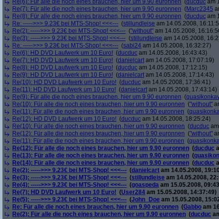
Re(6): Für alle die noch eines brauchen, hier um 9.90 euronnen
(
ducduc
am 1
Re(7): Für alle die noch eines brauchen, hier um 9.90 euronnen
(
Marc2345
am
Re(8): Für alle die noch eines brauchen, hier um 9.90 euronnen
(
ducduc
am 1
Re: ----->>> 9.23€ bei MTS-Shop! <<<---
(
stillundleise
am 14.05.2008, 16:11:5
Re(2): ----->>> 9.23€ bei MTS-Shop! <<<---
(
"without"
am 14.05.2008, 16:16:5
Re(3): ----->>> 9.23€ bei MTS-Shop! <<<---
(
stillundleise
am 14.05.2008, 16:2
Re: ----->>> 9.23€ bei MTS-Shop! <<<---
(
sabi24
am 14.05.2008, 16:32:27)
Re(6): HD DVD Laufwerk um 10 Euro!
(
ducduc
am 14.05.2008, 16:43:43)
Re(7): HD DVD Laufwerk um 10 Euro!
(
danielcart
am 14.05.2008, 17:07:19)
Re(8): HD DVD Laufwerk um 10 Euro!
(
ducduc
am 14.05.2008, 17:12:15)
Re(9): HD DVD Laufwerk um 10 Euro!
(
danielcart
am 14.05.2008, 17:14:43)
Re(10): HD DVD Laufwerk um 10 Euro!
(
ducduc
am 14.05.2008, 17:36:41)
Re(11): HD DVD Laufwerk um 10 Euro!
(
danielcart
am 14.05.2008, 17:43:14)
Re(9): Für alle die noch eines brauchen, hier um 9.90 euronnen
(
quasikonka
Re(10): Für alle die noch eines brauchen, hier um 9.90 euronnen
(
"without"
am
Re(11): Für alle die noch eines brauchen, hier um 9.90 euronnen
(
quasikonk
Re(12): HD DVD Laufwerk um 10 Euro!
(
ducduc
am 14.05.2008, 18:25:24)
Re(10): Für alle die noch eines brauchen, hier um 9.90 euronnen
(
ducduc
am 
Re(12): Für alle die noch eines brauchen, hier um 9.90 euronnen
(
"without"
am
Re(11): Für alle die noch eines brauchen, hier um 9.90 euronnen
(
quasikonk
Re(12): Für alle die noch eines brauchen, hier um 9.90 euronnen
(
ducduc
a
Re(13): Für alle die noch eines brauchen, hier um 9.90 euronnen
(
quasiko
Re(14): Für alle die noch eines brauchen, hier um 9.90 euronnen
(
ducduc
a
Re(2): ----->>> 9.23€ bei MTS-Shop! <<<---
(
danielcart
am 14.05.2008, 19:10
Re(3): ----->>> 9.23€ bei MTS-Shop! <<<---
(
stillundleise
am 14.05.2008, 22:
Re(4): ----->>> 9.23€ bei MTS-Shop! <<<---
(
goaspeda
am 15.05.2008, 09:43
Re(7): HD DVD Laufwerk um 10 Euro!
(
User284
am 15.05.2008, 14:37:49)
Re(5): ----->>> 9.23€ bei MTS-Shop! <<<---
(
John_Doe
am 15.05.2008, 15:0
Re: Für alle die noch eines brauchen, hier um 9.90 euronnen
(
Gabbo
am 16
Re(2): Für alle die noch eines brauchen, hier um 9.90 euronnen
(
ducduc
am