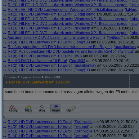
Re(3): HILFE - HD DVD Laufwerk unter Windows XP - INstallationsprob
(
nico
Re(3): HILFE - HD DVD Laufwerk unter Windows XP - INstallationsprob
(
rick
Re: HILFE - HD DVD Laufwerk unter Windows XP - INstallationsprob
(
taNero
Re(2): HD DVD Laufwerk um 10 Euro!
(
DoggHound
am 08.05.2008, 17:14:34
Re(4): HILFE - HD DVD Laufwerk unter Windows XP - INstallationsprob
(
robot
Re(5): HILFE - HD DVD Laufwerk unter Windows XP - INstallationsprob
(
nico
Re(3): HD DVD Laufwerk um 10 Euro!
(
rick-nash
am 08.05.2008, 18:04:31)
Re(6): HILFE - HD DVD Laufwerk unter Windows XP - INstallationsprob
(
robot
Aus guenstigen HD DVD basteln wir uns teure Blu Ray! :-)
(
"without"
am 08.05
Re(4): HD DVD Laufwerk um 10 Euro!
(
Tom@33
am 08.05.2008, 19:05:18)
Re: Aus guenstigen HD DVD basteln wir uns teure Blu Ray! :-)
(
quasikonkav
a
Re(2): Aus guenstigen HD DVD basteln wir uns teure Blu Ray! :-)
(
"without"
am
Re(8): HD DVD Laufwerk um 10 Euro!
(
AVS
am 08.05.2008, 19:25:46)
Re: HD DVD Laufwerk um 10 Euro!
(
Tom@33
am 08.05.2008, 20:20:16)
Re(2): HD DVD Laufwerk um 10 Euro!
(
quasikonkav
am 08.05.2008, 20:23:23
Re(3): HD DVD Laufwerk um 10 Euro!
(
Tom@33
am 08.05.2008, 20:42:40)
^
Forum
Tipps & Tricks
#
4786698
Re: HD DVD Laufwerk um 10 Euro!
sooo beide heute bekommen und muss sagen alleine wegen der FB mehr als ih
Re(2): HD DVD Laufwerk um 10 Euro!
(
Stahlwolle
am 08.05.2008, 21:50:08)
Re(2): HD DVD Laufwerk um 10 Euro!
(
"without"
am 08.05.2008, 21:52:02)
Re(3): HD DVD Laufwerk um 10 Euro!
(
Stahlwolle
am 08.05.2008, 21:56:33)
Re(4): HD DVD Laufwerk um 10 Euro!
(
"without"
am 08.05.2008, 21:58:28)