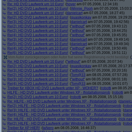
Re: HD DVD Laufwerk um 10 Euro!
(
hover
am 07.05.2008, 12:34:18)
Re(2): HD DVD Laufwerk um 10 Euro!
(
Winnie_Pooh
am 07.05.2008, 15:03:3
Re: HD DVD Laufwerk um 10 Euro!
(
danielcart
am 07.05.2008, 18:27:45)
Re(2): HD DVD Laufwerk um 10 Euro!
(
quasikonkav
am 07.05.2008, 19:29:20
Re(3): HD DVD Laufwerk um 10 Euro!
(
danielcart
am 07.05.2008, 19:42:56)
Re(2): HD DVD Laufwerk um 10 Euro!
(
"without"
am 07.05.2008, 19:43:12)
Re(2): HD DVD Laufwerk um 10 Euro!
(
"without"
am 07.05.2008, 19:44:25)
Re(4): HD DVD Laufwerk um 10 Euro!
(
"without"
am 07.05.2008, 19:45:35)
Re(3): HD DVD Laufwerk um 10 Euro!
(
danielcart
am 07.05.2008, 19:49:14)
Re(5): HD DVD Laufwerk um 10 Euro!
(
danielcart
am 07.05.2008, 19:49:34)
Re(4): HD DVD Laufwerk um 10 Euro!
(
"without"
am 07.05.2008, 19:50:49)
Re(6): HD DVD Laufwerk um 10 Euro!
(
"without"
am 07.05.2008, 19:51:11)
Vom Autor zurückgezogen oder Autor hat seine Registrierung nicht bestätigt
(
Re: HD DVD Laufwerk um 10 Euro!
(
"without"
am 07.05.2008, 20:07:34)
Re(2): HD DVD Laufwerk um 10 Euro!
(
quasikonkav
am 07.05.2008, 20:17:37
Re(3): HD DVD Laufwerk um 10 Euro!
(
"without"
am 07.05.2008, 20:20:16)
Re(2): HD DVD Laufwerk um 10 Euro!
(
Tom@33
am 08.05.2008, 07:57:28)
Re(3): HD DVD Laufwerk um 10 Euro!
(
"without"
am 08.05.2008, 08:01:18)
Re(4): HD DVD Laufwerk um 10 Euro!
(
Tom@33
am 08.05.2008, 10:01:07)
Treiber für XBOX HD DVD Laufwerk unter XP - WOHER?
(
robotti
am 08.05.200
HILFE - HD DVD Laufwerk unter Windows XP - INstallationsprob
(
robotti
am 08
Re(2): HD DVD Laufwerk um 10 Euro!
(
robotti
am 08.05.2008, 15:15:18)
Re: HILFE - HD DVD Laufwerk unter Windows XP - INstallationsprob
(
danielc
Re(2): HILFE - HD DVD Laufwerk unter Windows XP - INstallationsprob
(
robot
Re(3): HILFE - HD DVD Laufwerk unter Windows XP - INstallationsprob
(
danie
Re(4): HILFE - HD DVD Laufwerk unter Windows XP - INstallationsprob
(
robot
Re: HILFE - HD DVD Laufwerk unter Windows XP - INstallationsprob
(
rick-na
Re(2): HILFE - HD DVD Laufwerk unter Windows XP - INstallationsprob
(
robot
Treiber für XP HIER!
(
taNero
am 08.05.2008, 16:46:37)