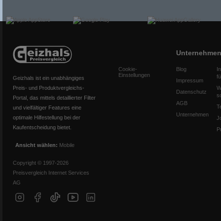
Unternehme
Cookie-
Blog
I
Einstellungen
f
Geizhals ist ein unabhängiges
Impressum
Preis- und Produktvergleichs-
W
Datenschutz
s
Portal, das mittels detaillierter Filter
AGB
T
und vielfältiger Features eine
Unternehmen
optimale Hilfestellung bei der
J
Kaufentscheidung bietet.
P
Ansicht wählen:
Mobile
Copyright © 1997-2026
Preisvergleich Internet Services
AG