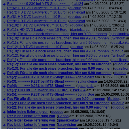
Re: ----->>> 9.23€ bei MTS-Shop! <<<---
(
sabi24
am 14.05.2008, 16:32:27)
Re(6): HD DVD Laufwerk um 10 Euro!
(
ducduc
am 14.05.2008, 16:43:43)
Re(7): HD DVD Laufwerk um 10 Euro!
(
danielcart
am 14.05.2008, 17:07:19)
Re(8): HD DVD Laufwerk um 10 Euro!
(
ducduc
am 14.05.2008, 17:12:15)
Re(9): HD DVD Laufwerk um 10 Euro!
(
danielcart
am 14.05.2008, 17:14:43)
Re(10): HD DVD Laufwerk um 10 Euro!
(
ducduc
am 14.05.2008, 17:36:41)
Re(11): HD DVD Laufwerk um 10 Euro!
(
danielcart
am 14.05.2008, 17:43:14)
Re(9): Für alle die noch eines brauchen, hier um 9.90 euronnen
(
quasikonka
Re(10): Für alle die noch eines brauchen, hier um 9.90 euronnen
(
"without"
am
Re(11): Für alle die noch eines brauchen, hier um 9.90 euronnen
(
quasikonk
Re(12): HD DVD Laufwerk um 10 Euro!
(
ducduc
am 14.05.2008, 18:25:24)
Re(10): Für alle die noch eines brauchen, hier um 9.90 euronnen
(
ducduc
am 
Re(12): Für alle die noch eines brauchen, hier um 9.90 euronnen
(
"without"
am
Re(11): Für alle die noch eines brauchen, hier um 9.90 euronnen
(
quasikonk
Re(12): Für alle die noch eines brauchen, hier um 9.90 euronnen
(
ducduc
a
Re(13): Für alle die noch eines brauchen, hier um 9.90 euronnen
(
quasiko
Re(14): Für alle die noch eines brauchen, hier um 9.90 euronnen
(
ducduc
a
Re(2): ----->>> 9.23€ bei MTS-Shop! <<<---
(
danielcart
am 14.05.2008, 19:10
Re(3): ----->>> 9.23€ bei MTS-Shop! <<<---
(
stillundleise
am 14.05.2008, 22:
Re(4): ----->>> 9.23€ bei MTS-Shop! <<<---
(
goaspeda
am 15.05.2008, 09:43
Re(7): HD DVD Laufwerk um 10 Euro!
(
User284
am 15.05.2008, 14:37:49)
Re(5): ----->>> 9.23€ bei MTS-Shop! <<<---
(
John_Doe
am 15.05.2008, 15:0
Re: Für alle die noch eines brauchen, hier um 9.90 euronnen
(
Gabbo
am 16
Re(2): Für alle die noch eines brauchen, hier um 9.90 euronnen
(
ducduc
am
Re(2): Für alle die noch eines brauchen, hier um 9.90 euronnen
(
ducduc
am
leider keine lieferung von
(
ducduc
am 19.05.2008, 16:18:09)
Re: leider keine lieferung von
(
Gabbo
am 19.05.2008, 17:23:18)
Re: leider keine lieferung von
(
quasikonkav
am 19.05.2008, 19:45:21)
Re: leider keine lieferung von
(
laservision
am 19.05.2008, 19:49:04)