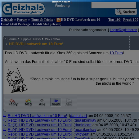
Impressum
|
Werbung
Geizhals
»
Forum
»
Tipps & Tricks
»
HD DVD Laufwerk um 10
Top-100
|
Fresh-100
Euro! (458 Beiträge, 15568 Mal gelesen)
Du bist nicht angemeldet. [
Login/Registrieren
]
^
Forum
Tipps & Tricks
#
4777654
HD DVD Laufwerk um 10 Euro!
Das HD DVD-Laufwerk für die Xbox 360 gibts bei Amazon um
10 Euro
!
Auch wenn das Format tot ist, aber 10 Euro sind selbst für ein externes DVD-La
“People think it must be fun to be a super genius, but they don't re
the idiots in the world.”
Re: HD DVD Laufwerk um 10 Euro!
(
danielcart
am 04.05.2008, 10:45:57)
Re(2): HD DVD Laufwerk um 10 Euro!
(
quasikonkav
am 04.05.2008, 10:47:07
Re(3): HD DVD Laufwerk um 10 Euro!
(
danielcart
am 04.05.2008, 10:47:40)
Re(4): HD DVD Laufwerk um 10 Euro!
(
quasikonkav
am 04.05.2008, 10:49:28
Re(4): HD DVD Laufwerk um 10 Euro!
(
"without"
am 04.05.2008, 10:51:54)