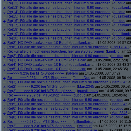
Re(12): Für alle die noch eines brauchen, hier um 9.90 euronnen
(
ducduc
am 
Re(13): Für alle die noch eines brauchen, hier um 9.90 euronnen
(
quasikonk
Re(14): Für alle die noch eines brauchen, hier um 9.90 euronnen
(
ducduc
am 
Re(15): Für alle die noch eines brauchen, hier um 9.90 euronnen
(
quasikonk
Re(16): Für alle die noch eines brauchen, hier um 9.90 euronnen
(
ducduc
am 
Re(17): Für alle die noch eines brauchen, hier um 9.90 euronnen
(
quasikonk
Re(18): Für alle die noch eines brauchen, hier um 9.90 euronnen
(
ducduc
am 
Re(19): Für alle die noch eines brauchen, hier um 9.90 euronnen
(
quasikonk
Re(20): Für alle die noch eines brauchen, hier um 9.90 euronnen
(
ducduc
am 
Re(2): HD DVD Laufwerk um 10 Euro!
(
quasikonkav
am 12.05.2008, 16:57:03
Re(8): Für alle die noch eines brauchen, hier um 9.90 euronnen
(
user17040
a
Re: Für alle die noch eines brauchen, hier um 9.90 euronnen
(
LinuDidi
am 12.
Re(2): Für alle die noch eines brauchen, hier um 9.90 euronnen
(
ducduc
am 1
Re(3): HD DVD Laufwerk um 10 Euro!
(
danielcart
am 13.05.2008, 22:21:28)
Re(4): HD DVD Laufwerk um 10 Euro!
(
quasikonkav
am 13.05.2008, 22:43:37
Re(5): HD DVD Laufwerk um 10 Euro!
(
danielcart
am 13.05.2008, 22:45:35)
----->>> 9.23€ bei MTS-Shop! <<<---
(
taNero
am 14.05.2008, 08:40:42)
Re: ----->>> 9.23€ bei MTS-Shop! <<<---
(
John_Doe
am 14.05.2008, 09:56:44
Re(3): Für alle die noch eines brauchen, hier um 9.90 euronnen
(
Marc2345
am
Re(2): ----->>> 9.23€ bei MTS-Shop! <<<---
(
Marc2345
am 14.05.2008, 09:58:
Re(2): ----->>> 9.23€ bei MTS-Shop! <<<---
(
quasikonkav
am 14.05.2008, 09:
Re: ----->>> 9.23€ bei MTS-Shop! <<<---
(
ducduc
am 14.05.2008, 10:50:46)
Re(4): Für alle die noch eines brauchen, hier um 9.90 euronnen
(
ducduc
am 1
Re(5): Für alle die noch eines brauchen, hier um 9.90 euronnen
(
Marc2345
am
Re(6): Für alle die noch eines brauchen, hier um 9.90 euronnen
(
ducduc
am 1
Re(7): Für alle die noch eines brauchen, hier um 9.90 euronnen
(
Marc2345
am
Re(8): Für alle die noch eines brauchen, hier um 9.90 euronnen
(
ducduc
am 1
Re: ----->>> 9.23€ bei MTS-Shop! <<<---
(
stillundleise
am 14.05.2008, 16:11:5
Re(2): ----->>> 9.23€ bei MTS-Shop! <<<---
(
"without"
am 14.05.2008, 16:16:5
Re(3): ----->>> 9.23€ bei MTS-Shop! <<<---
(
stillundleise
am 14.05.2008, 16:2