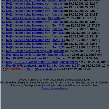
Re: leider keine lieferung von
(
hackenbush
am 19.05.2008, 20:41:40)
Re(2): leider keine lieferung von
(
ducduc
am 19.05.2008, 22:22:34)
Re(2): leider keine lieferung von
(
ducduc
am 19.05.2008, 22:23:05)
Re(2): leider keine lieferung von
(
ducduc
am 19.05.2008, 22:23:28)
Re(2): leider keine lieferung von
(
ducduc
am 19.05.2008, 22:23:53)
Re: leider keine lieferung von
(
Superflo
am 21.05.2008, 23:57:05)
Re(2): leider keine lieferung von
(
ducduc
am 22.05.2008, 00:13:59)
Re(3): leider keine lieferung von
(
Tom@33
am 22.05.2008, 12:37:35)
Re(4): leider keine lieferung von
(
ducduc
am 22.05.2008, 15:10:22)
Re(5): leider keine lieferung von
(
Tom@33
am 22.05.2008, 15:12:39)
Re(6): leider keine lieferung von
(
ducduc
am 22.05.2008, 15:13:42)
Re(7): leider keine lieferung von
(
Tom@33
am 22.05.2008, 15:16:13)
Re(8): leider keine lieferung von
(
ducduc
am 22.05.2008, 15:23:46)
Re(9): leider keine lieferung von
(
Tom@33
am 22.05.2008, 15:27:33)
Re(10): leider keine lieferung von
(
ducduc
am 22.05.2008, 15:29:42)
Re: leider keine lieferung von
(
radiomaniac
am 23.05.2008, 00:58:04)
Re: HD DVD Laufwerk um 10 Euro!
(
Dän
am 23.05.2008, 08:39:34)
Re(2): HD DVD Laufwerk um 10 Euro!
(
quasikonkav
am 23.05.2008, 10:52
Re: HD DVD Laufwerk um 10 Euro bei Cosmos
(
1987
am 06.06.2008, 12:4
PLONKED von
Mr. 5
(
Rashid Rahimi
am 24.01.2022, 00:06:49)
Dieses Forum ist eine frei zugängliche Diskussionsplattform.
Der Betreiber übernimmt keine Verantwortung für den Inhalt der Beiträge und behält sich das
Recht vor, Beiträge mit rechtswidrigem oder anstößigem Inhalt zu löschen.
Datenschutzerklärung