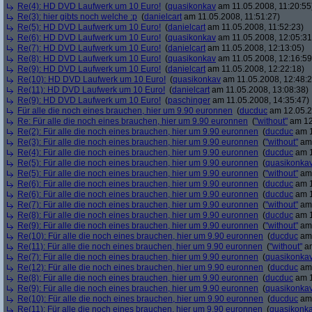
Re(4): HD DVD Laufwerk um 10 Euro!
(
quasikonkav
am 11.05.2008, 11:20:55
Re(3): hier gibts noch welche :p
(
danielcart
am 11.05.2008, 11:51:27)
Re(5): HD DVD Laufwerk um 10 Euro!
(
danielcart
am 11.05.2008, 11:52:23)
Re(6): HD DVD Laufwerk um 10 Euro!
(
quasikonkav
am 11.05.2008, 12:05:31
Re(7): HD DVD Laufwerk um 10 Euro!
(
danielcart
am 11.05.2008, 12:13:05)
Re(8): HD DVD Laufwerk um 10 Euro!
(
quasikonkav
am 11.05.2008, 12:16:59
Re(9): HD DVD Laufwerk um 10 Euro!
(
danielcart
am 11.05.2008, 12:22:18)
Re(10): HD DVD Laufwerk um 10 Euro!
(
quasikonkav
am 11.05.2008, 12:48:2
Re(11): HD DVD Laufwerk um 10 Euro!
(
danielcart
am 11.05.2008, 13:08:38)
Re(9): HD DVD Laufwerk um 10 Euro!
(
paschinger
am 11.05.2008, 14:35:47)
Für alle die noch eines brauchen, hier um 9.90 euronnen
(
ducduc
am 12.05.2
Re: Für alle die noch eines brauchen, hier um 9.90 euronnen
(
"without"
am 12
Re(2): Für alle die noch eines brauchen, hier um 9.90 euronnen
(
ducduc
am 1
Re(3): Für alle die noch eines brauchen, hier um 9.90 euronnen
(
"without"
am 
Re(4): Für alle die noch eines brauchen, hier um 9.90 euronnen
(
ducduc
am 1
Re(5): Für alle die noch eines brauchen, hier um 9.90 euronnen
(
quasikonka
Re(5): Für alle die noch eines brauchen, hier um 9.90 euronnen
(
"without"
am 
Re(6): Für alle die noch eines brauchen, hier um 9.90 euronnen
(
ducduc
am 1
Re(6): Für alle die noch eines brauchen, hier um 9.90 euronnen
(
ducduc
am 1
Re(7): Für alle die noch eines brauchen, hier um 9.90 euronnen
(
"without"
am 
Re(8): Für alle die noch eines brauchen, hier um 9.90 euronnen
(
ducduc
am 1
Re(9): Für alle die noch eines brauchen, hier um 9.90 euronnen
(
"without"
am 
Re(10): Für alle die noch eines brauchen, hier um 9.90 euronnen
(
ducduc
am 
Re(11): Für alle die noch eines brauchen, hier um 9.90 euronnen
(
"without"
am
Re(7): Für alle die noch eines brauchen, hier um 9.90 euronnen
(
quasikonka
Re(12): Für alle die noch eines brauchen, hier um 9.90 euronnen
(
ducduc
am 
Re(8): Für alle die noch eines brauchen, hier um 9.90 euronnen
(
ducduc
am 1
Re(9): Für alle die noch eines brauchen, hier um 9.90 euronnen
(
quasikonka
Re(10): Für alle die noch eines brauchen, hier um 9.90 euronnen
(
ducduc
am 
Re(11): Für alle die noch eines brauchen, hier um 9.90 euronnen
(
quasikonk