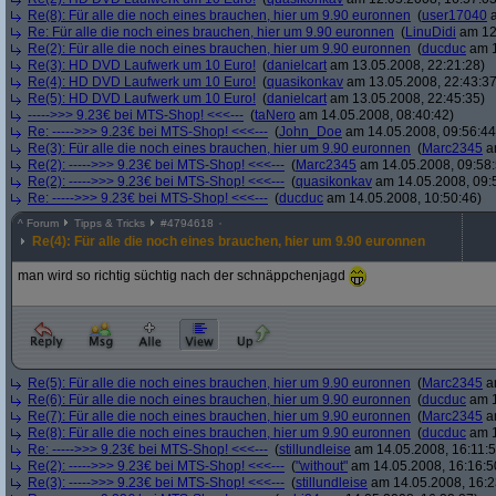
Re(8): Für alle die noch eines brauchen, hier um 9.90 euronnen
(
user17040
a
Re: Für alle die noch eines brauchen, hier um 9.90 euronnen
(
LinuDidi
am 12.
Re(2): Für alle die noch eines brauchen, hier um 9.90 euronnen
(
ducduc
am 1
Re(3): HD DVD Laufwerk um 10 Euro!
(
danielcart
am 13.05.2008, 22:21:28)
Re(4): HD DVD Laufwerk um 10 Euro!
(
quasikonkav
am 13.05.2008, 22:43:37
Re(5): HD DVD Laufwerk um 10 Euro!
(
danielcart
am 13.05.2008, 22:45:35)
----->>> 9.23€ bei MTS-Shop! <<<---
(
taNero
am 14.05.2008, 08:40:42)
Re: ----->>> 9.23€ bei MTS-Shop! <<<---
(
John_Doe
am 14.05.2008, 09:56:44
Re(3): Für alle die noch eines brauchen, hier um 9.90 euronnen
(
Marc2345
am
Re(2): ----->>> 9.23€ bei MTS-Shop! <<<---
(
Marc2345
am 14.05.2008, 09:58:
Re(2): ----->>> 9.23€ bei MTS-Shop! <<<---
(
quasikonkav
am 14.05.2008, 09:
Re: ----->>> 9.23€ bei MTS-Shop! <<<---
(
ducduc
am 14.05.2008, 10:50:46)
^
Forum
Tipps & Tricks
#
4794618
Re(4): Für alle die noch eines brauchen, hier um 9.90 euronnen
man wird so richtig süchtig nach der schnäppchenjagd
Re(5): Für alle die noch eines brauchen, hier um 9.90 euronnen
(
Marc2345
am
Re(6): Für alle die noch eines brauchen, hier um 9.90 euronnen
(
ducduc
am 1
Re(7): Für alle die noch eines brauchen, hier um 9.90 euronnen
(
Marc2345
am
Re(8): Für alle die noch eines brauchen, hier um 9.90 euronnen
(
ducduc
am 1
Re: ----->>> 9.23€ bei MTS-Shop! <<<---
(
stillundleise
am 14.05.2008, 16:11:5
Re(2): ----->>> 9.23€ bei MTS-Shop! <<<---
(
"without"
am 14.05.2008, 16:16:5
Re(3): ----->>> 9.23€ bei MTS-Shop! <<<---
(
stillundleise
am 14.05.2008, 16:2