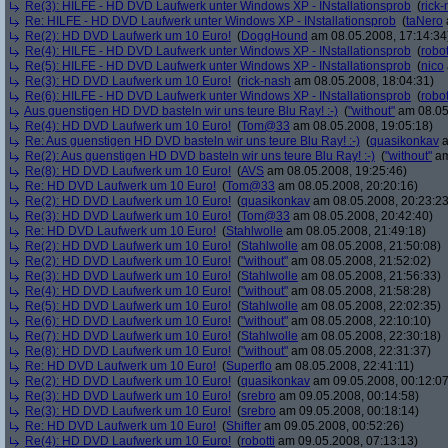
Re(3): HILFE - HD DVD Laufwerk unter Windows XP - INstallationsprob
(
rick
Re: HILFE - HD DVD Laufwerk unter Windows XP - INstallationsprob
(
taNero
Re(2): HD DVD Laufwerk um 10 Euro!
(
DoggHound
am 08.05.2008, 17:14:34
Re(4): HILFE - HD DVD Laufwerk unter Windows XP - INstallationsprob
(
robot
Re(5): HILFE - HD DVD Laufwerk unter Windows XP - INstallationsprob
(
nico
Re(3): HD DVD Laufwerk um 10 Euro!
(
rick-nash
am 08.05.2008, 18:04:31)
Re(6): HILFE - HD DVD Laufwerk unter Windows XP - INstallationsprob
(
robot
Aus guenstigen HD DVD basteln wir uns teure Blu Ray! :-)
(
"without"
am 08.05
Re(4): HD DVD Laufwerk um 10 Euro!
(
Tom@33
am 08.05.2008, 19:05:18)
Re: Aus guenstigen HD DVD basteln wir uns teure Blu Ray! :-)
(
quasikonkav
a
Re(2): Aus guenstigen HD DVD basteln wir uns teure Blu Ray! :-)
(
"without"
am
Re(8): HD DVD Laufwerk um 10 Euro!
(
AVS
am 08.05.2008, 19:25:46)
Re: HD DVD Laufwerk um 10 Euro!
(
Tom@33
am 08.05.2008, 20:20:16)
Re(2): HD DVD Laufwerk um 10 Euro!
(
quasikonkav
am 08.05.2008, 20:23:23
Re(3): HD DVD Laufwerk um 10 Euro!
(
Tom@33
am 08.05.2008, 20:42:40)
Re: HD DVD Laufwerk um 10 Euro!
(
Stahlwolle
am 08.05.2008, 21:49:18)
Re(2): HD DVD Laufwerk um 10 Euro!
(
Stahlwolle
am 08.05.2008, 21:50:08)
Re(2): HD DVD Laufwerk um 10 Euro!
(
"without"
am 08.05.2008, 21:52:02)
Re(3): HD DVD Laufwerk um 10 Euro!
(
Stahlwolle
am 08.05.2008, 21:56:33)
Re(4): HD DVD Laufwerk um 10 Euro!
(
"without"
am 08.05.2008, 21:58:28)
Re(5): HD DVD Laufwerk um 10 Euro!
(
Stahlwolle
am 08.05.2008, 22:02:35)
Re(6): HD DVD Laufwerk um 10 Euro!
(
"without"
am 08.05.2008, 22:10:10)
Re(7): HD DVD Laufwerk um 10 Euro!
(
Stahlwolle
am 08.05.2008, 22:30:18)
Re(8): HD DVD Laufwerk um 10 Euro!
(
"without"
am 08.05.2008, 22:31:37)
Re: HD DVD Laufwerk um 10 Euro!
(
Superflo
am 08.05.2008, 22:41:11)
Re(2): HD DVD Laufwerk um 10 Euro!
(
quasikonkav
am 09.05.2008, 00:12:07
Re(3): HD DVD Laufwerk um 10 Euro!
(
srebro
am 09.05.2008, 00:14:58)
Re(3): HD DVD Laufwerk um 10 Euro!
(
srebro
am 09.05.2008, 00:18:14)
Re: HD DVD Laufwerk um 10 Euro!
(
Shifter
am 09.05.2008, 00:52:26)
Re(4): HD DVD Laufwerk um 10 Euro!
(
robotti
am 09.05.2008, 07:13:13)