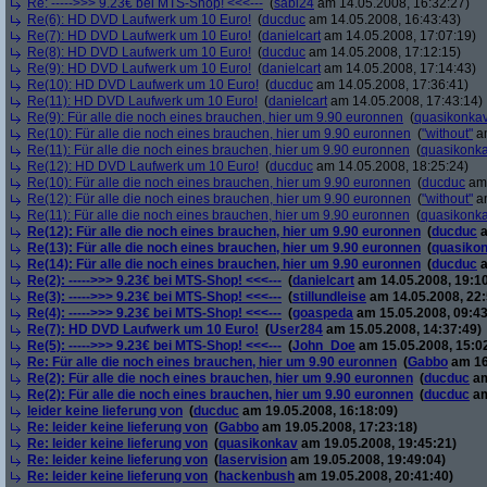
Re: ----->>> 9.23€ bei MTS-Shop! <<<---
(
sabi24
am 14.05.2008, 16:32:27)
Re(6): HD DVD Laufwerk um 10 Euro!
(
ducduc
am 14.05.2008, 16:43:43)
Re(7): HD DVD Laufwerk um 10 Euro!
(
danielcart
am 14.05.2008, 17:07:19)
Re(8): HD DVD Laufwerk um 10 Euro!
(
ducduc
am 14.05.2008, 17:12:15)
Re(9): HD DVD Laufwerk um 10 Euro!
(
danielcart
am 14.05.2008, 17:14:43)
Re(10): HD DVD Laufwerk um 10 Euro!
(
ducduc
am 14.05.2008, 17:36:41)
Re(11): HD DVD Laufwerk um 10 Euro!
(
danielcart
am 14.05.2008, 17:43:14)
Re(9): Für alle die noch eines brauchen, hier um 9.90 euronnen
(
quasikonka
Re(10): Für alle die noch eines brauchen, hier um 9.90 euronnen
(
"without"
am
Re(11): Für alle die noch eines brauchen, hier um 9.90 euronnen
(
quasikonk
Re(12): HD DVD Laufwerk um 10 Euro!
(
ducduc
am 14.05.2008, 18:25:24)
Re(10): Für alle die noch eines brauchen, hier um 9.90 euronnen
(
ducduc
am 
Re(12): Für alle die noch eines brauchen, hier um 9.90 euronnen
(
"without"
am
Re(11): Für alle die noch eines brauchen, hier um 9.90 euronnen
(
quasikonk
Re(12): Für alle die noch eines brauchen, hier um 9.90 euronnen
(
ducduc
a
Re(13): Für alle die noch eines brauchen, hier um 9.90 euronnen
(
quasiko
Re(14): Für alle die noch eines brauchen, hier um 9.90 euronnen
(
ducduc
a
Re(2): ----->>> 9.23€ bei MTS-Shop! <<<---
(
danielcart
am 14.05.2008, 19:10
Re(3): ----->>> 9.23€ bei MTS-Shop! <<<---
(
stillundleise
am 14.05.2008, 22:
Re(4): ----->>> 9.23€ bei MTS-Shop! <<<---
(
goaspeda
am 15.05.2008, 09:43
Re(7): HD DVD Laufwerk um 10 Euro!
(
User284
am 15.05.2008, 14:37:49)
Re(5): ----->>> 9.23€ bei MTS-Shop! <<<---
(
John_Doe
am 15.05.2008, 15:0
Re: Für alle die noch eines brauchen, hier um 9.90 euronnen
(
Gabbo
am 16
Re(2): Für alle die noch eines brauchen, hier um 9.90 euronnen
(
ducduc
am
Re(2): Für alle die noch eines brauchen, hier um 9.90 euronnen
(
ducduc
am
leider keine lieferung von
(
ducduc
am 19.05.2008, 16:18:09)
Re: leider keine lieferung von
(
Gabbo
am 19.05.2008, 17:23:18)
Re: leider keine lieferung von
(
quasikonkav
am 19.05.2008, 19:45:21)
Re: leider keine lieferung von
(
laservision
am 19.05.2008, 19:49:04)
Re: leider keine lieferung von
(
hackenbush
am 19.05.2008, 20:41:40)