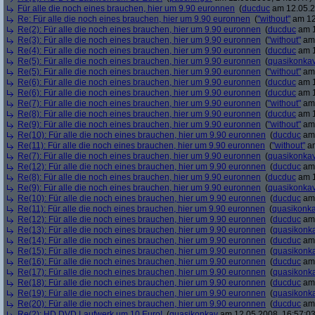
Für alle die noch eines brauchen, hier um 9.90 euronnen
(
ducduc
am 12.05.2
Re: Für alle die noch eines brauchen, hier um 9.90 euronnen
(
"without"
am 12
Re(2): Für alle die noch eines brauchen, hier um 9.90 euronnen
(
ducduc
am 1
Re(3): Für alle die noch eines brauchen, hier um 9.90 euronnen
(
"without"
am 
Re(4): Für alle die noch eines brauchen, hier um 9.90 euronnen
(
ducduc
am 1
Re(5): Für alle die noch eines brauchen, hier um 9.90 euronnen
(
quasikonka
Re(5): Für alle die noch eines brauchen, hier um 9.90 euronnen
(
"without"
am 
Re(6): Für alle die noch eines brauchen, hier um 9.90 euronnen
(
ducduc
am 1
Re(6): Für alle die noch eines brauchen, hier um 9.90 euronnen
(
ducduc
am 1
Re(7): Für alle die noch eines brauchen, hier um 9.90 euronnen
(
"without"
am 
Re(8): Für alle die noch eines brauchen, hier um 9.90 euronnen
(
ducduc
am 1
Re(9): Für alle die noch eines brauchen, hier um 9.90 euronnen
(
"without"
am 
Re(10): Für alle die noch eines brauchen, hier um 9.90 euronnen
(
ducduc
am 
Re(11): Für alle die noch eines brauchen, hier um 9.90 euronnen
(
"without"
am
Re(7): Für alle die noch eines brauchen, hier um 9.90 euronnen
(
quasikonka
Re(12): Für alle die noch eines brauchen, hier um 9.90 euronnen
(
ducduc
am 
Re(8): Für alle die noch eines brauchen, hier um 9.90 euronnen
(
ducduc
am 1
Re(9): Für alle die noch eines brauchen, hier um 9.90 euronnen
(
quasikonka
Re(10): Für alle die noch eines brauchen, hier um 9.90 euronnen
(
ducduc
am 
Re(11): Für alle die noch eines brauchen, hier um 9.90 euronnen
(
quasikonk
Re(12): Für alle die noch eines brauchen, hier um 9.90 euronnen
(
ducduc
am 
Re(13): Für alle die noch eines brauchen, hier um 9.90 euronnen
(
quasikonk
Re(14): Für alle die noch eines brauchen, hier um 9.90 euronnen
(
ducduc
am 
Re(15): Für alle die noch eines brauchen, hier um 9.90 euronnen
(
quasikonk
Re(16): Für alle die noch eines brauchen, hier um 9.90 euronnen
(
ducduc
am 
Re(17): Für alle die noch eines brauchen, hier um 9.90 euronnen
(
quasikonk
Re(18): Für alle die noch eines brauchen, hier um 9.90 euronnen
(
ducduc
am 
Re(19): Für alle die noch eines brauchen, hier um 9.90 euronnen
(
quasikonk
Re(20): Für alle die noch eines brauchen, hier um 9.90 euronnen
(
ducduc
am 
Re(2): HD DVD Laufwerk um 10 Euro!
(
quasikonkav
am 12.05.2008, 16:57:03