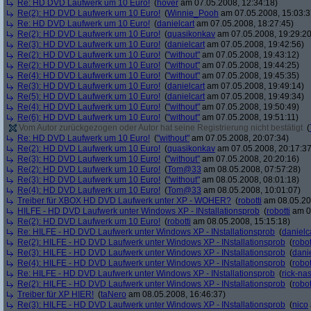
Re: HD DVD Laufwerk um 10 Euro!
(
hover
am 07.05.2008, 12:34:18)
Re(2): HD DVD Laufwerk um 10 Euro!
(
Winnie_Pooh
am 07.05.2008, 15:03:3
Re: HD DVD Laufwerk um 10 Euro!
(
danielcart
am 07.05.2008, 18:27:45)
Re(2): HD DVD Laufwerk um 10 Euro!
(
quasikonkav
am 07.05.2008, 19:29:20
Re(3): HD DVD Laufwerk um 10 Euro!
(
danielcart
am 07.05.2008, 19:42:56)
Re(2): HD DVD Laufwerk um 10 Euro!
(
"without"
am 07.05.2008, 19:43:12)
Re(2): HD DVD Laufwerk um 10 Euro!
(
"without"
am 07.05.2008, 19:44:25)
Re(4): HD DVD Laufwerk um 10 Euro!
(
"without"
am 07.05.2008, 19:45:35)
Re(3): HD DVD Laufwerk um 10 Euro!
(
danielcart
am 07.05.2008, 19:49:14)
Re(5): HD DVD Laufwerk um 10 Euro!
(
danielcart
am 07.05.2008, 19:49:34)
Re(4): HD DVD Laufwerk um 10 Euro!
(
"without"
am 07.05.2008, 19:50:49)
Re(6): HD DVD Laufwerk um 10 Euro!
(
"without"
am 07.05.2008, 19:51:11)
Vom Autor zurückgezogen oder Autor hat seine Registrierung nicht bestätigt
(
Re: HD DVD Laufwerk um 10 Euro!
(
"without"
am 07.05.2008, 20:07:34)
Re(2): HD DVD Laufwerk um 10 Euro!
(
quasikonkav
am 07.05.2008, 20:17:37
Re(3): HD DVD Laufwerk um 10 Euro!
(
"without"
am 07.05.2008, 20:20:16)
Re(2): HD DVD Laufwerk um 10 Euro!
(
Tom@33
am 08.05.2008, 07:57:28)
Re(3): HD DVD Laufwerk um 10 Euro!
(
"without"
am 08.05.2008, 08:01:18)
Re(4): HD DVD Laufwerk um 10 Euro!
(
Tom@33
am 08.05.2008, 10:01:07)
Treiber für XBOX HD DVD Laufwerk unter XP - WOHER?
(
robotti
am 08.05.200
HILFE - HD DVD Laufwerk unter Windows XP - INstallationsprob
(
robotti
am 08
Re(2): HD DVD Laufwerk um 10 Euro!
(
robotti
am 08.05.2008, 15:15:18)
Re: HILFE - HD DVD Laufwerk unter Windows XP - INstallationsprob
(
danielc
Re(2): HILFE - HD DVD Laufwerk unter Windows XP - INstallationsprob
(
robot
Re(3): HILFE - HD DVD Laufwerk unter Windows XP - INstallationsprob
(
danie
Re(4): HILFE - HD DVD Laufwerk unter Windows XP - INstallationsprob
(
robot
Re: HILFE - HD DVD Laufwerk unter Windows XP - INstallationsprob
(
rick-na
Re(2): HILFE - HD DVD Laufwerk unter Windows XP - INstallationsprob
(
robot
Treiber für XP HIER!
(
taNero
am 08.05.2008, 16:46:37)
Re(3): HILFE - HD DVD Laufwerk unter Windows XP - INstallationsprob
(
nico