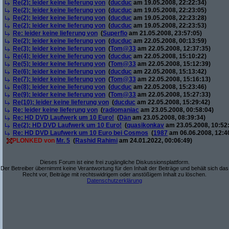
Re(2): leider keine lieferung von
(
ducduc
am 19.05.2008, 22:22:34)
Re(2): leider keine lieferung von
(
ducduc
am 19.05.2008, 22:23:05)
Re(2): leider keine lieferung von
(
ducduc
am 19.05.2008, 22:23:28)
Re(2): leider keine lieferung von
(
ducduc
am 19.05.2008, 22:23:53)
Re: leider keine lieferung von
(
Superflo
am 21.05.2008, 23:57:05)
Re(2): leider keine lieferung von
(
ducduc
am 22.05.2008, 00:13:59)
Re(3): leider keine lieferung von
(
Tom@33
am 22.05.2008, 12:37:35)
Re(4): leider keine lieferung von
(
ducduc
am 22.05.2008, 15:10:22)
Re(5): leider keine lieferung von
(
Tom@33
am 22.05.2008, 15:12:39)
Re(6): leider keine lieferung von
(
ducduc
am 22.05.2008, 15:13:42)
Re(7): leider keine lieferung von
(
Tom@33
am 22.05.2008, 15:16:13)
Re(8): leider keine lieferung von
(
ducduc
am 22.05.2008, 15:23:46)
Re(9): leider keine lieferung von
(
Tom@33
am 22.05.2008, 15:27:33)
Re(10): leider keine lieferung von
(
ducduc
am 22.05.2008, 15:29:42)
Re: leider keine lieferung von
(
radiomaniac
am 23.05.2008, 00:58:04)
Re: HD DVD Laufwerk um 10 Euro!
(
Dän
am 23.05.2008, 08:39:34)
Re(2): HD DVD Laufwerk um 10 Euro!
(
quasikonkav
am 23.05.2008, 10:52
Re: HD DVD Laufwerk um 10 Euro bei Cosmos
(
1987
am 06.06.2008, 12:4
PLONKED von
Mr. 5
(
Rashid Rahimi
am 24.01.2022, 00:06:49)
Dieses Forum ist eine frei zugängliche Diskussionsplattform.
Der Betreiber übernimmt keine Verantwortung für den Inhalt der Beiträge und behält sich das
Recht vor, Beiträge mit rechtswidrigem oder anstößigem Inhalt zu löschen.
Datenschutzerklärung