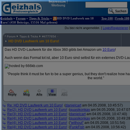
Impressum
|
Werbung
Geizhals
»
Forum
»
Tipps & Tricks
»
HD DVD Laufwerk um 10
Top-100
|
Fresh-100
Euro! (458 Beiträge, 15516 Mal gelesen)
Du bist nicht angemeldet. [
Login/Registrieren
]
^
Forum
Tipps & Tricks
#
4777654
HD DVD Laufwerk um 10 Euro!
Das HD DVD-Laufwerk für die Xbox 360 gibts bei Amazon um
10 Euro
!
Auch wenn das Format tot ist, aber 10 Euro sind selbst für ein externes DVD-La
“People think it must be fun to be a super genius, but they don't realize how hard 
the world.”
Re: HD DVD Laufwerk um 10 Euro!
(
danielcart
am 04.05.2008, 10:45:57)
Re(2): HD DVD Laufwerk um 10 Euro!
(
quasikonkav
am 04.05.2008, 10:47:07
Re(3): HD DVD Laufwerk um 10 Euro!
(
danielcart
am 04.05.2008, 10:47:40)
Re(4): HD DVD Laufwerk um 10 Euro!
(
quasikonkav
am 04.05.2008, 10:49:28
Re(4): HD DVD Laufwerk um 10 Euro!
(
"without"
am 04.05.2008, 10:51:54)
Re(4): HD DVD Laufwerk um 10 Euro!
(
FunkFish
am 04.05.2008, 10:56:42)