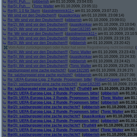
Re(4): Puh.....
(
gibberish
am 01.10.2009, 23:04:03)
Re(5): Puh.....
(
Tonic Walter
am 01.10.2009, 23:05:11)
Re(8): 1:0 für Sturm
(
dasistmeinnick11+
am 01.10.2009, 23:07:22)
Wir sind vor den Deutschen!!!
(
quasikonkav
am 01.10.2009, 23:08:14)
Re: Wir sind vor den Deutschen!!!
(
gibberish
am 01.10.2009, 23:09:01)
Re(2): Wir sind vor den Deutschen!!!
(
quasikonkav
am 01.10.2009, 23:10:04)
Re(2): Wir sind vor den Deutschen!!!
(
user182285
am 01.10.2009, 23:10:06)
Re: Wir sind vor den Deutschen!!!
(
dasistmeinnick11+
am 01.10.2009, 23:10:
Re(3): Wir sind vor den Deutschen!!!
(
gibberish
am 01.10.2009, 23:19:15)
Re(3): Wir sind vor den Deutschen!!!
(
gibberish
am 01.10.2009, 23:20:42)
Vom Autor zurückgezogen oder Autor hat seine Registrierung nicht bestätigt
(
Re(4): Wir sind vor den Deutschen!!!
(
Tonic Walter
am 01.10.2009, 23:23:43)
Re(5): Wir sind vor den Deutschen!!!
(
quasikonkav
am 01.10.2009, 23:24:33)
Re(5): Wir sind vor den Deutschen!!!
(
gibberish
am 01.10.2009, 23:24:42)
Re(6): Wir sind vor den Deutschen!!!
(
Tonic Walter
am 01.10.2009, 23:25:40)
salzburgspiel eine zache gschicht?
(
user182285
am 01.10.2009, 23:26:27)
Re: salzburgspiel eine zache gschicht?
(
gibberish
am 01.10.2009, 23:27:39)
Re: UEFA-Europa-Liga, 2 Runde, Prognosen, bitte!
(
Robert Craven
am 01.10.
Re(2): salzburgspiel eine zache gschicht?
(
user182285
am 01.10.2009, 23:2
Re: salzburgspiel eine zache gschicht?
(
Truth69
am 01.10.2009, 23:29:37)
Re(2): UEFA-Europa-Liga, 2 Runde, Prognosen, bitte!
(
gibberish
am 01.10.2
Re(3): UEFA-Europa-Liga, 2 Runde, Prognosen, bitte!
(
Tonic Walter
am 01.1
Re(4): UEFA-Europa-Liga, 2 Runde, Prognosen, bitte!
(
gibberish
am 01.10.2
Re(2): salzburgspiel eine zache gschicht?
(
gibberish
am 01.10.2009, 23:33
Re(5): UEFA-Europa-Liga, 2 Runde, Prognosen, bitte!
(
Tonic Walter
am 01.1
Re(2): salzburgspiel eine zache gschicht?
(
quasikonkav
am 01.10.2009, 2
Re(6): UEFA-Europa-Liga, 2 Runde, Prognosen, bitte!
(
gibberish
am 01.10.2
Re(3): salzburgspiel eine zache gschicht?
(
Truth69
am 01.10.2009, 23:35:
Re(7): UEFA-Europa-Liga, 2 Runde, Prognosen, bitte!
(
Tonic Walter
am 01.1
Re(4): salzburgspiel eine zache gschicht?
(
gibberish
am 01.10.2009, 23:36