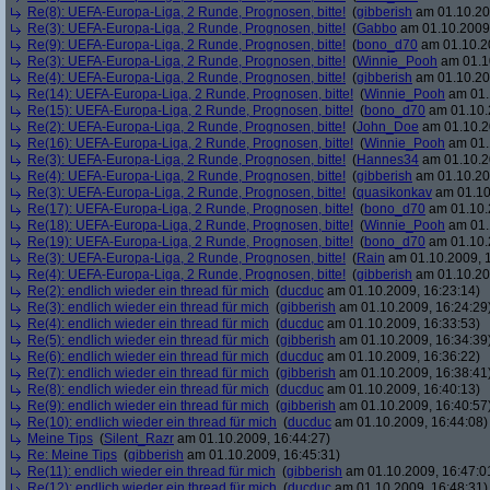
Re(8): UEFA-Europa-Liga, 2 Runde, Prognosen, bitte!
(
gibberish
am 01.10.20
Re(3): UEFA-Europa-Liga, 2 Runde, Prognosen, bitte!
(
Gabbo
am 01.10.2009,
Re(9): UEFA-Europa-Liga, 2 Runde, Prognosen, bitte!
(
bono_d70
am 01.10.20
Re(3): UEFA-Europa-Liga, 2 Runde, Prognosen, bitte!
(
Winnie_Pooh
am 01.10
Re(4): UEFA-Europa-Liga, 2 Runde, Prognosen, bitte!
(
gibberish
am 01.10.20
Re(14): UEFA-Europa-Liga, 2 Runde, Prognosen, bitte!
(
Winnie_Pooh
am 01.
Re(15): UEFA-Europa-Liga, 2 Runde, Prognosen, bitte!
(
bono_d70
am 01.10.
Re(2): UEFA-Europa-Liga, 2 Runde, Prognosen, bitte!
(
John_Doe
am 01.10.2
Re(16): UEFA-Europa-Liga, 2 Runde, Prognosen, bitte!
(
Winnie_Pooh
am 01.
Re(3): UEFA-Europa-Liga, 2 Runde, Prognosen, bitte!
(
Hannes34
am 01.10.2
Re(4): UEFA-Europa-Liga, 2 Runde, Prognosen, bitte!
(
gibberish
am 01.10.20
Re(3): UEFA-Europa-Liga, 2 Runde, Prognosen, bitte!
(
quasikonkav
am 01.10
Re(17): UEFA-Europa-Liga, 2 Runde, Prognosen, bitte!
(
bono_d70
am 01.10.
Re(18): UEFA-Europa-Liga, 2 Runde, Prognosen, bitte!
(
Winnie_Pooh
am 01.
Re(19): UEFA-Europa-Liga, 2 Runde, Prognosen, bitte!
(
bono_d70
am 01.10.
Re(3): UEFA-Europa-Liga, 2 Runde, Prognosen, bitte!
(
Rain
am 01.10.2009, 1
Re(4): UEFA-Europa-Liga, 2 Runde, Prognosen, bitte!
(
gibberish
am 01.10.20
Re(2): endlich wieder ein thread für mich
(
ducduc
am 01.10.2009, 16:23:14)
Re(3): endlich wieder ein thread für mich
(
gibberish
am 01.10.2009, 16:24:29
Re(4): endlich wieder ein thread für mich
(
ducduc
am 01.10.2009, 16:33:53)
Re(5): endlich wieder ein thread für mich
(
gibberish
am 01.10.2009, 16:34:39
Re(6): endlich wieder ein thread für mich
(
ducduc
am 01.10.2009, 16:36:22)
Re(7): endlich wieder ein thread für mich
(
gibberish
am 01.10.2009, 16:38:41
Re(8): endlich wieder ein thread für mich
(
ducduc
am 01.10.2009, 16:40:13)
Re(9): endlich wieder ein thread für mich
(
gibberish
am 01.10.2009, 16:40:57
Re(10): endlich wieder ein thread für mich
(
ducduc
am 01.10.2009, 16:44:08)
Meine Tips
(
Silent_Razr
am 01.10.2009, 16:44:27)
Re: Meine Tips
(
gibberish
am 01.10.2009, 16:45:31)
Re(11): endlich wieder ein thread für mich
(
gibberish
am 01.10.2009, 16:47:0
Re(12): endlich wieder ein thread für mich
(
ducduc
am 01.10.2009, 16:48:31)