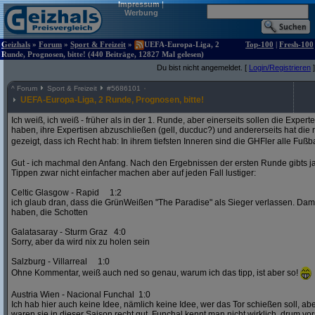
Impressum
|
Werbung
Geizhals
»
Forum
»
Sport & Freizeit
»
UEFA-Europa-Liga, 2
Top-100
|
Fresh-100
Runde, Prognosen, bitte! (440 Beiträge, 12827 Mal gelesen)
Du bist nicht angemeldet. [
Login/Registrieren
]
^
Forum
Sport & Freizeit
#
5686101
UEFA-Europa-Liga, 2 Runde, Prognosen, bitte!
Ich weiß, ich weiß - früher als in der 1. Runde, aber einerseits sollen die Exper
haben, ihre Expertisen abzuschließen (gell, ducduc?) und andererseits hat die
gezeigt, dass ich Recht hab: In ihrem tiefsten Inneren sind die GHFler alle Fußb
Gut - ich machmal den Anfang. Nach den Ergebnissen der ersten Runde gibts ja
Tippen zwar nicht einfacher machen aber auf jeden Fall lustiger:
Celtic Glasgow - Rapid 1:2
ich glaub dran, dass die GrünWeißen "The Paradise" als Sieger verlassen. D
haben, die Schotten
Galatasaray - Sturm Graz 4:0
Sorry, aber da wird nix zu holen sein
Salzburg - Villarreal 1:0
Ohne Kommentar, weiß auch ned so genau, warum ich das tipp, ist aber so!
Austria Wien - Nacional Funchal 1:0
Ich hab hier auch keine Idee, nämlich keine Idee, wer das Tor schießen soll, abe
waren sie in dieser Saison recht gut. Funchal kennt man nicht wirklich, drum vors