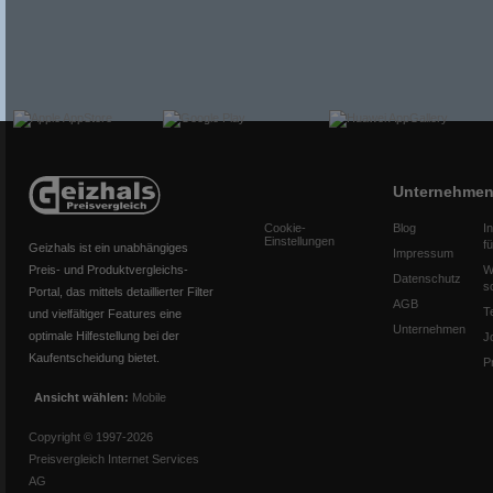
Unternehme
Cookie-
Blog
I
Einstellungen
f
Geizhals ist ein unabhängiges
Impressum
Preis- und Produktvergleichs-
W
Datenschutz
s
Portal, das mittels detaillierter Filter
AGB
T
und vielfältiger Features eine
Unternehmen
optimale Hilfestellung bei der
J
Kaufentscheidung bietet.
P
Ansicht wählen:
Mobile
Copyright © 1997-2026
Preisvergleich Internet Services
AG