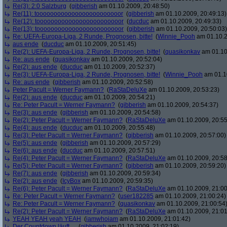
Re(3): 2:0 Salzburg
(
gibberish
am 01.10.2009, 20:48:50)
Re(11): toooooooooooooooooooooooor
(
gibberish
am 01.10.2009, 20:49:13)
Re(12): toooooooooooooooooooooooor
(
ducduc
am 01.10.2009, 20:49:33)
Re(13): toooooooooooooooooooooooor
(
gibberish
am 01.10.2009, 20:50:03)
Re: UEFA-Europa-Liga, 2 Runde, Prognosen, bitte!
(
Winnie_Pooh
am 01.10.2
aus ende
(
ducduc
am 01.10.2009, 20:51:45)
Re(2): UEFA-Europa-Liga, 2 Runde, Prognosen, bitte!
(
quasikonkav
am 01.10
Re: aus ende
(
quasikonkav
am 01.10.2009, 20:52:04)
Re(2): aus ende
(
ducduc
am 01.10.2009, 20:52:37)
Re(3): UEFA-Europa-Liga, 2 Runde, Prognosen, bitte!
(
Winnie_Pooh
am 01.10
Re: aus ende
(
gibberish
am 01.10.2009, 20:52:58)
Peter Pacult = Werner Faymann?
(
RaStaDeluXe
am 01.10.2009, 20:53:23)
Re(2): aus ende
(
ducduc
am 01.10.2009, 20:54:21)
Re: Peter Pacult = Werner Faymann?
(
gibberish
am 01.10.2009, 20:54:37)
Re(3): aus ende
(
gibberish
am 01.10.2009, 20:54:58)
Re(2): Peter Pacult = Werner Faymann?
(
RaStaDeluXe
am 01.10.2009, 20:55
Re(4): aus ende
(
ducduc
am 01.10.2009, 20:55:48)
Re(3): Peter Pacult = Werner Faymann?
(
gibberish
am 01.10.2009, 20:57:00)
Re(5): aus ende
(
gibberish
am 01.10.2009, 20:57:29)
Re(6): aus ende
(
ducduc
am 01.10.2009, 20:57:51)
Re(4): Peter Pacult = Werner Faymann?
(
RaStaDeluXe
am 01.10.2009, 20:58
Re(5): Peter Pacult = Werner Faymann?
(
gibberish
am 01.10.2009, 20:59:20)
Re(7): aus ende
(
gibberish
am 01.10.2009, 20:59:34)
Re(2): aus ende
(
IcyBox
am 01.10.2009, 20:59:35)
Re(6): Peter Pacult = Werner Faymann?
(
RaStaDeluXe
am 01.10.2009, 21:00
Re: Peter Pacult = Werner Faymann?
(
user182285
am 01.10.2009, 21:00:24)
Re: Peter Pacult = Werner Faymann?
(
quasikonkav
am 01.10.2009, 21:00:54
Re(2): Peter Pacult = Werner Faymann?
(
RaStaDeluXe
am 01.10.2009, 21:01
YEAH YEAH yeah YEAH
(
iamwhoiam
am 01.10.2009, 21:01:42)
Der Countdown läuft....
(
gibberish
am 01.10.2009, 21:02:19)