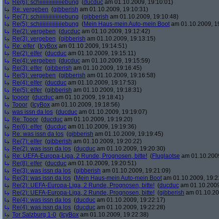
Re(6): schiiiiiiiiiiiiiiiebung
(
ducduc
am 01.10.2009, 19:10:01)
Re: vergeben
(
gibberish
am 01.10.2009, 19:10:31)
Re(7): schiiiiiiiiiiiiiiiebung
(
gibberish
am 01.10.2009, 19:10:48)
Re(5): schiiiiiiiiiiiiiiiebung
(
Mein Haus-mein Auto-mein Boot
am 01.10.2009, 1
Re(2): vergeben
(
ducduc
am 01.10.2009, 19:12:42)
Re(3): vergeben
(
gibberish
am 01.10.2009, 19:13:15)
Re: elfer
(
IcyBox
am 01.10.2009, 19:14:51)
Re(2): elfer
(
ducduc
am 01.10.2009, 19:15:11)
Re(4): vergeben
(
ducduc
am 01.10.2009, 19:15:59)
Re(3): elfer
(
gibberish
am 01.10.2009, 19:16:45)
Re(5): vergeben
(
gibberish
am 01.10.2009, 19:16:58)
Re(4): elfer
(
ducduc
am 01.10.2009, 19:17:53)
Re(5): elfer
(
gibberish
am 01.10.2009, 19:18:31)
toooor
(
ducduc
am 01.10.2009, 19:18:41)
Tooor
(
IcyBox
am 01.10.2009, 19:18:56)
was issn da los
(
ducduc
am 01.10.2009, 19:19:07)
Re: Tooor
(
ducduc
am 01.10.2009, 19:19:20)
Re(6): elfer
(
ducduc
am 01.10.2009, 19:19:36)
Re: was issn da los
(
gibberish
am 01.10.2009, 19:19:45)
Re(7): elfer
(
gibberish
am 01.10.2009, 19:20:22)
Re(2): was issn da los
(
ducduc
am 01.10.2009, 19:20:30)
Re: UEFA-Europa-Liga, 2 Runde, Prognosen, bitte!
(
Fluglaotse
am 01.10.2009
Re(8): elfer
(
ducduc
am 01.10.2009, 19:20:51)
Re(3): was issn da los
(
gibberish
am 01.10.2009, 19:21:09)
Re(3): was issn da los
(
Mein Haus-mein Auto-mein Boot
am 01.10.2009, 19:2
Re(2): UEFA-Europa-Liga, 2 Runde, Prognosen, bitte!
(
ducduc
am 01.10.2009
Re(2): UEFA-Europa-Liga, 2 Runde, Prognosen, bitte!
(
gibberish
am 01.10.20
Re(4): was issn da los
(
ducduc
am 01.10.2009, 19:22:17)
Re(4): was issn da los
(
ducduc
am 01.10.2009, 19:22:28)
Tor Salzburg 1-0
(
IcyBox
am 01.10.2009, 19:22:38)