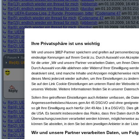
Re(13): endlich wieder ein thread für mich
(
gibberish
am 01.10.2009, 16:49:1
Re(14): endlich wieder ein thread für mich
(
ducduc
am 01.10.2009, 16:51:21)
Re: UEFA-Europa-Liga, 2 Runde, Prognosen, bitte!
(
Codename 47
am 01.10.
Re(5): endlich wieder ein thread für mich
(
Codename 47
am 01.10.2009, 16:5
Re(15): endlich wieder ein thread für mich
(
gibberish
am 01.10.2009, 16:52:4
Re(6): endlich wieder ein thread für mich
(
ducduc
am 01.10.2009, 16:53:07)
Re: UEFA-Europa-Liga, 2 Runde, Prognosen, bitte!
(
female
am 01.10.2009, 1
Re(16): endlich wieder ein thread für mich
(
ducduc
am 01.10.2009, 16:54:47)
Re(2): UEFA-Europa-Liga, 2 Runde, Prognosen, bitte!
(
ducduc
am 01.10.2009
Ihre Privatsphäre ist uns wichtig
Re(2): UEFA-Europa-Liga, 2 Runde, Prognosen, bitte!
(
gibberish
am 01.10.20
Re(3): UEFA-Europa-Liga, 2 Runde, Prognosen, bitte!
(
female
am 01.10.2009,
Wir und unsere
1017
-Partner speichern und greifen auf personenbezo
eindeutige Kennungen auf Ihrem Gerät zu. Durch Auswahl von Akzeptier
^
Forum
Sport & Freizeit
#
5687721
Re(4): UEFA-Europa-Liga, 2 Runde, Prognosen, bitte!
für die unter „Wir und unsere Partner verarbeiten Daten, um Ihnen Dien
Durch Auswahl von Alle ablehnen oder Widerruf Ihrer Einwilligung werde
deaktiviert sind, sind manche Inhalte und Anzeigen möglicherweise nicht
dieses Menü jederzeit wieder aufrufen, um Ihre Einstellungen zu ändern 
Sie auf den Link Cookie-Einstellungen am unteren Rand der Webseite kli
unseres Website. Weitere Informationen finden Sie in unserer Datensch
Sofern Ihre getroffenen Einstellungen auch Anbieter umfassen, die Daten
Re(3): UEFA-Europa-Liga, 2 Runde, Prognosen, bitte!
(
female
am 01.10.2009,
Angemessenheitsbeschlusses gem Art 45 DSGVO und ohne geeignete G
Re(4): UEFA-Europa-Liga, 2 Runde, Prognosen, bitte!
(
gibberish
am 01.10.20
so gilt Ihre Einwilligung auch hierfür (Art 49 Abs 1 lit a DSGVO). Dies gi
Re(5): UEFA-Europa-Liga, 2 Runde, Prognosen, bitte!
(
female
am 01.10.2009,
die USA. Es besteht insbesondere das Risiko, dass Ihre Daten durch B
Re(6): UEFA-Europa-Liga, 2 Runde, Prognosen, bitte!
(
gibberish
am 01.10.20
Überwachungszwecken verarbeitet werden können, möglicherweise auc
Re: UEFA-Europa-Liga, 2 Runde, Prognosen, bitte!
(
maus_vom_mars
am 01.1
können Sie abstellen, in dem Sie bei dem jeweiligen Anbieter in der Liste
Re(2): UEFA-Europa-Liga, 2 Runde, Prognosen, bitte!
(
quasikonkav
am 01.10
Re: UEFA-Europa-Liga, 2 Runde, Prognosen, bitte!
(
penalty
am 01.10.2009, 1
Wir und unsere Partner verarbeiten Daten, um Folg
Re(2): UEFA-Europa-Liga, 2 Runde, Prognosen, bitte!
(
quasikonkav
am 01.10