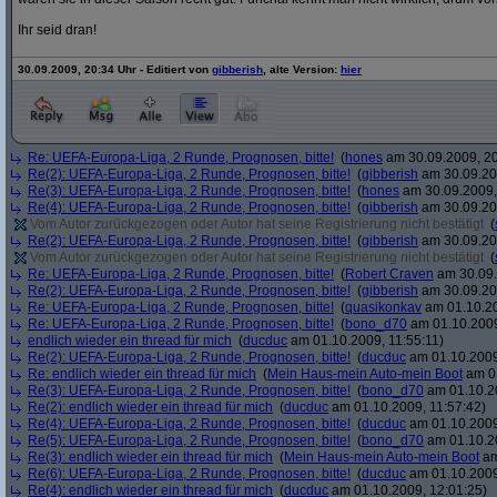
Ihr seid dran!
30.09.2009, 20:34 Uhr - Editiert von
gibberish
, alte Version:
hier
Re: UEFA-Europa-Liga, 2 Runde, Prognosen, bitte!
(
hones
am 30.09.2009, 20
Re(2): UEFA-Europa-Liga, 2 Runde, Prognosen, bitte!
(
gibberish
am 30.09.20
Re(3): UEFA-Europa-Liga, 2 Runde, Prognosen, bitte!
(
hones
am 30.09.2009,
Re(4): UEFA-Europa-Liga, 2 Runde, Prognosen, bitte!
(
gibberish
am 30.09.20
Vom Autor zurückgezogen oder Autor hat seine Registrierung nicht bestätigt
(
Re(2): UEFA-Europa-Liga, 2 Runde, Prognosen, bitte!
(
gibberish
am 30.09.20
Vom Autor zurückgezogen oder Autor hat seine Registrierung nicht bestätigt
(
Re: UEFA-Europa-Liga, 2 Runde, Prognosen, bitte!
(
Robert Craven
am 30.09.
Re(2): UEFA-Europa-Liga, 2 Runde, Prognosen, bitte!
(
gibberish
am 30.09.20
Re: UEFA-Europa-Liga, 2 Runde, Prognosen, bitte!
(
quasikonkav
am 01.10.20
Re: UEFA-Europa-Liga, 2 Runde, Prognosen, bitte!
(
bono_d70
am 01.10.2009
endlich wieder ein thread für mich
(
ducduc
am 01.10.2009, 11:55:11)
Re(2): UEFA-Europa-Liga, 2 Runde, Prognosen, bitte!
(
ducduc
am 01.10.2009
Re: endlich wieder ein thread für mich
(
Mein Haus-mein Auto-mein Boot
am 01
Re(3): UEFA-Europa-Liga, 2 Runde, Prognosen, bitte!
(
bono_d70
am 01.10.20
Re(2): endlich wieder ein thread für mich
(
ducduc
am 01.10.2009, 11:57:42)
Re(4): UEFA-Europa-Liga, 2 Runde, Prognosen, bitte!
(
ducduc
am 01.10.2009
Re(5): UEFA-Europa-Liga, 2 Runde, Prognosen, bitte!
(
bono_d70
am 01.10.20
Re(3): endlich wieder ein thread für mich
(
Mein Haus-mein Auto-mein Boot
am
Re(6): UEFA-Europa-Liga, 2 Runde, Prognosen, bitte!
(
ducduc
am 01.10.2009
Re(4): endlich wieder ein thread für mich
(
ducduc
am 01.10.2009, 12:01:25)