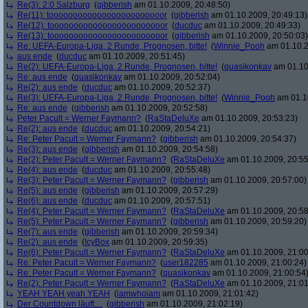
Re(3): 2:0 Salzburg
(
gibberish
am 01.10.2009, 20:48:50)
Re(11): toooooooooooooooooooooooor
(
gibberish
am 01.10.2009, 20:49:13)
Re(12): toooooooooooooooooooooooor
(
ducduc
am 01.10.2009, 20:49:33)
Re(13): toooooooooooooooooooooooor
(
gibberish
am 01.10.2009, 20:50:03)
Re: UEFA-Europa-Liga, 2 Runde, Prognosen, bitte!
(
Winnie_Pooh
am 01.10.2
aus ende
(
ducduc
am 01.10.2009, 20:51:45)
Re(2): UEFA-Europa-Liga, 2 Runde, Prognosen, bitte!
(
quasikonkav
am 01.10
Re: aus ende
(
quasikonkav
am 01.10.2009, 20:52:04)
Re(2): aus ende
(
ducduc
am 01.10.2009, 20:52:37)
Re(3): UEFA-Europa-Liga, 2 Runde, Prognosen, bitte!
(
Winnie_Pooh
am 01.10
Re: aus ende
(
gibberish
am 01.10.2009, 20:52:58)
Peter Pacult = Werner Faymann?
(
RaStaDeluXe
am 01.10.2009, 20:53:23)
Re(2): aus ende
(
ducduc
am 01.10.2009, 20:54:21)
Re: Peter Pacult = Werner Faymann?
(
gibberish
am 01.10.2009, 20:54:37)
Re(3): aus ende
(
gibberish
am 01.10.2009, 20:54:58)
Re(2): Peter Pacult = Werner Faymann?
(
RaStaDeluXe
am 01.10.2009, 20:55
Re(4): aus ende
(
ducduc
am 01.10.2009, 20:55:48)
Re(3): Peter Pacult = Werner Faymann?
(
gibberish
am 01.10.2009, 20:57:00)
Re(5): aus ende
(
gibberish
am 01.10.2009, 20:57:29)
Re(6): aus ende
(
ducduc
am 01.10.2009, 20:57:51)
Re(4): Peter Pacult = Werner Faymann?
(
RaStaDeluXe
am 01.10.2009, 20:58
Re(5): Peter Pacult = Werner Faymann?
(
gibberish
am 01.10.2009, 20:59:20)
Re(7): aus ende
(
gibberish
am 01.10.2009, 20:59:34)
Re(2): aus ende
(
IcyBox
am 01.10.2009, 20:59:35)
Re(6): Peter Pacult = Werner Faymann?
(
RaStaDeluXe
am 01.10.2009, 21:00
Re: Peter Pacult = Werner Faymann?
(
user182285
am 01.10.2009, 21:00:24)
Re: Peter Pacult = Werner Faymann?
(
quasikonkav
am 01.10.2009, 21:00:54
Re(2): Peter Pacult = Werner Faymann?
(
RaStaDeluXe
am 01.10.2009, 21:01
YEAH YEAH yeah YEAH
(
iamwhoiam
am 01.10.2009, 21:01:42)
Der Countdown läuft....
(
gibberish
am 01.10.2009, 21:02:19)