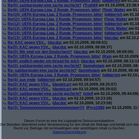
Re(8): UEFA-Europa-Liga, 2 Runde, Prognosen, bitte!
(
gibberish
am 01.10.2
Re(5): salzburgspiel eine zache gschicht?
(
Truth69
am 01.10.2009, 23:38:
Re(9): UEFA-Europa-Liga, 2 Runde, Prognosen, bitte!
(
Tonic Walter
am 01.1
Re(10): UEFA-Europa-Liga, 2 Runde, Prognosen, bitte!
(
gibberish
am 01.10
Re(11): UEFA-Europa-Liga, 2 Runde, Prognosen, bitte!
(
Tonic Walter
am 01.
Re(12): UEFA-Europa-Liga, 2 Runde, Prognosen, bitte!
(
gibberish
am 01.10
Re(13): UEFA-Europa-Liga, 2 Runde, Prognosen, bitte!
(
Tonic Walter
am 01.
Re(14): UEFA-Europa-Liga, 2 Runde, Prognosen, bitte!
(
gibberish
am 01.10
Re(13): UEFA-Europa-Liga, 2 Runde, Prognosen, bitte!
(
ducduc
am 02.10.2
Re: KAC gegen VSV...
(
ducduc
am 02.10.2009, 08:08:01)
Re(5): KAC gegen VSV...
(
ducduc
am 02.10.2009, 08:08:37)
Re(2): Wir sind vor den Deutschen!!!
(
ducduc
am 02.10.2009, 08:09:06)
Re(5): UEFA-Europa-Liga, 2 Runde, Prognosen, bitte!
(
Rain
am 02.10.2009,
Re(8): endlich wieder ein thread für mich
(
ducduc
am 02.10.2009, 08:12:12
Re(2): salzburgspiel eine zache gschicht?
(
iamwhoiam
am 02.10.2009, 08:
Re: salzburgspiel eine zache gschicht?
(
iamwhoiam
am 02.10.2009, 08:48
Re(6): UEFA-Europa-Liga, 2 Runde, Prognosen, bitte!
(
gibberish
am 02.10.2
Re(4): aus ende
(
gibberish
am 02.10.2009, 09:04:57)
Re(2): KAC gegen VSV...
(
danielcart
am 02.10.2009, 09:25:07)
Re(6): KAC gegen VSV...
(
danielcart
am 02.10.2009, 09:29:02)
Re(2): salzburgspiel eine zache gschicht?
(
stiefl
am 02.10.2009, 09:44:09)
Re(3): KAC gegen VSV...
(
ducduc
am 02.10.2009, 10:23:26)
Re(7): KAC gegen VSV...
(
ducduc
am 02.10.2009, 10:23:59)
Re(3): Toooooooooooooooooooooooooor!!!!
(
Pyro1980
am 02.10.2009, 11:
Dieses Forum ist eine frei zugängliche Diskussionsplattform.
Der Betreiber übernimmt keine Verantwortung für den Inhalt der Beiträge und behält sich das
Recht vor, Beiträge mit rechtswidrigem oder anstößigem Inhalt zu löschen.
Datenschutzerklärung