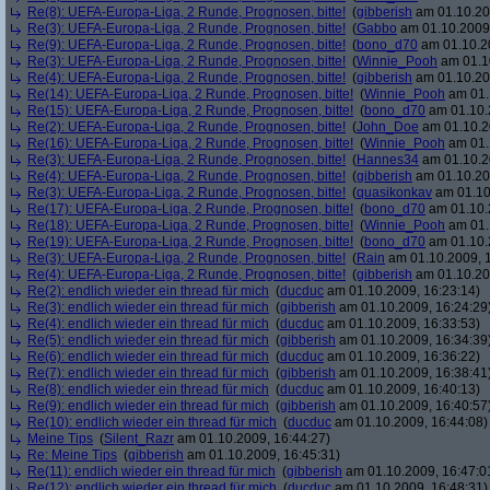
Re(8): UEFA-Europa-Liga, 2 Runde, Prognosen, bitte!
(
gibberish
am 01.10.20
Re(3): UEFA-Europa-Liga, 2 Runde, Prognosen, bitte!
(
Gabbo
am 01.10.2009,
Re(9): UEFA-Europa-Liga, 2 Runde, Prognosen, bitte!
(
bono_d70
am 01.10.20
Re(3): UEFA-Europa-Liga, 2 Runde, Prognosen, bitte!
(
Winnie_Pooh
am 01.10
Re(4): UEFA-Europa-Liga, 2 Runde, Prognosen, bitte!
(
gibberish
am 01.10.20
Re(14): UEFA-Europa-Liga, 2 Runde, Prognosen, bitte!
(
Winnie_Pooh
am 01.
Re(15): UEFA-Europa-Liga, 2 Runde, Prognosen, bitte!
(
bono_d70
am 01.10.
Re(2): UEFA-Europa-Liga, 2 Runde, Prognosen, bitte!
(
John_Doe
am 01.10.2
Re(16): UEFA-Europa-Liga, 2 Runde, Prognosen, bitte!
(
Winnie_Pooh
am 01.
Re(3): UEFA-Europa-Liga, 2 Runde, Prognosen, bitte!
(
Hannes34
am 01.10.2
Re(4): UEFA-Europa-Liga, 2 Runde, Prognosen, bitte!
(
gibberish
am 01.10.20
Re(3): UEFA-Europa-Liga, 2 Runde, Prognosen, bitte!
(
quasikonkav
am 01.10
Re(17): UEFA-Europa-Liga, 2 Runde, Prognosen, bitte!
(
bono_d70
am 01.10.
Re(18): UEFA-Europa-Liga, 2 Runde, Prognosen, bitte!
(
Winnie_Pooh
am 01.
Re(19): UEFA-Europa-Liga, 2 Runde, Prognosen, bitte!
(
bono_d70
am 01.10.
Re(3): UEFA-Europa-Liga, 2 Runde, Prognosen, bitte!
(
Rain
am 01.10.2009, 1
Re(4): UEFA-Europa-Liga, 2 Runde, Prognosen, bitte!
(
gibberish
am 01.10.20
Re(2): endlich wieder ein thread für mich
(
ducduc
am 01.10.2009, 16:23:14)
Re(3): endlich wieder ein thread für mich
(
gibberish
am 01.10.2009, 16:24:29
Re(4): endlich wieder ein thread für mich
(
ducduc
am 01.10.2009, 16:33:53)
Re(5): endlich wieder ein thread für mich
(
gibberish
am 01.10.2009, 16:34:39
Re(6): endlich wieder ein thread für mich
(
ducduc
am 01.10.2009, 16:36:22)
Re(7): endlich wieder ein thread für mich
(
gibberish
am 01.10.2009, 16:38:41
Re(8): endlich wieder ein thread für mich
(
ducduc
am 01.10.2009, 16:40:13)
Re(9): endlich wieder ein thread für mich
(
gibberish
am 01.10.2009, 16:40:57
Re(10): endlich wieder ein thread für mich
(
ducduc
am 01.10.2009, 16:44:08)
Meine Tips
(
Silent_Razr
am 01.10.2009, 16:44:27)
Re: Meine Tips
(
gibberish
am 01.10.2009, 16:45:31)
Re(11): endlich wieder ein thread für mich
(
gibberish
am 01.10.2009, 16:47:0
Re(12): endlich wieder ein thread für mich
(
ducduc
am 01.10.2009, 16:48:31)