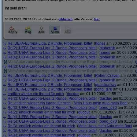
Ihr seid dran!
30.09.2009, 20:34 Uhr - Editiert von
gibberish
, alte Version:
hier
Re: UEFA-Europa-Liga, 2 Runde, Prognosen, bitte!
(
hones
am 30.09.2009, 20
Re(2): UEFA-Europa-Liga, 2 Runde, Prognosen, bitte!
(
gibberish
am 30.09.20
Re(3): UEFA-Europa-Liga, 2 Runde, Prognosen, bitte!
(
hones
am 30.09.2009,
Re(4): UEFA-Europa-Liga, 2 Runde, Prognosen, bitte!
(
gibberish
am 30.09.20
Vom Autor zurückgezogen oder Autor hat seine Registrierung nicht bestätigt
(
Re(2): UEFA-Europa-Liga, 2 Runde, Prognosen, bitte!
(
gibberish
am 30.09.20
Vom Autor zurückgezogen oder Autor hat seine Registrierung nicht bestätigt
(
Re: UEFA-Europa-Liga, 2 Runde, Prognosen, bitte!
(
Robert Craven
am 30.09.
Re(2): UEFA-Europa-Liga, 2 Runde, Prognosen, bitte!
(
gibberish
am 30.09.20
Re: UEFA-Europa-Liga, 2 Runde, Prognosen, bitte!
(
quasikonkav
am 01.10.20
Re: UEFA-Europa-Liga, 2 Runde, Prognosen, bitte!
(
bono_d70
am 01.10.2009
endlich wieder ein thread für mich
(
ducduc
am 01.10.2009, 11:55:11)
Re(2): UEFA-Europa-Liga, 2 Runde, Prognosen, bitte!
(
ducduc
am 01.10.2009
Re: endlich wieder ein thread für mich
(
Mein Haus-mein Auto-mein Boot
am 01
Re(3): UEFA-Europa-Liga, 2 Runde, Prognosen, bitte!
(
bono_d70
am 01.10.20
Re(2): endlich wieder ein thread für mich
(
ducduc
am 01.10.2009, 11:57:42)
Re(4): UEFA-Europa-Liga, 2 Runde, Prognosen, bitte!
(
ducduc
am 01.10.2009
Re(5): UEFA-Europa-Liga, 2 Runde, Prognosen, bitte!
(
bono_d70
am 01.10.20
Re(3): endlich wieder ein thread für mich
(
Mein Haus-mein Auto-mein Boot
am
Re(6): UEFA-Europa-Liga, 2 Runde, Prognosen, bitte!
(
ducduc
am 01.10.2009
Re(4): endlich wieder ein thread für mich
(
ducduc
am 01.10.2009, 12:01:25)