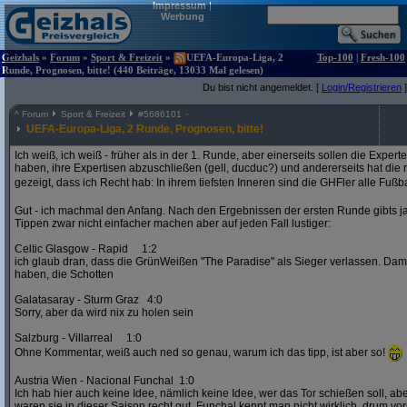
Impressum
|
Werbung
Geizhals
»
Forum
»
Sport & Freizeit
»
UEFA-Europa-Liga, 2
Top-100
|
Fresh-100
Runde, Prognosen, bitte! (440 Beiträge, 13033 Mal gelesen)
Du bist nicht angemeldet. [
Login/Registrieren
]
^
Forum
Sport & Freizeit
#
5686101
UEFA-Europa-Liga, 2 Runde, Prognosen, bitte!
Ich weiß, ich weiß - früher als in der 1. Runde, aber einerseits sollen die Exper
haben, ihre Expertisen abzuschließen (gell, ducduc?) und andererseits hat die
gezeigt, dass ich Recht hab: In ihrem tiefsten Inneren sind die GHFler alle Fußb
Gut - ich machmal den Anfang. Nach den Ergebnissen der ersten Runde gibts ja
Tippen zwar nicht einfacher machen aber auf jeden Fall lustiger:
Celtic Glasgow - Rapid 1:2
ich glaub dran, dass die GrünWeißen "The Paradise" als Sieger verlassen. D
haben, die Schotten
Galatasaray - Sturm Graz 4:0
Sorry, aber da wird nix zu holen sein
Salzburg - Villarreal 1:0
Ohne Kommentar, weiß auch ned so genau, warum ich das tipp, ist aber so!
Austria Wien - Nacional Funchal 1:0
Ich hab hier auch keine Idee, nämlich keine Idee, wer das Tor schießen soll, abe
waren sie in dieser Saison recht gut. Funchal kennt man nicht wirklich, drum vors