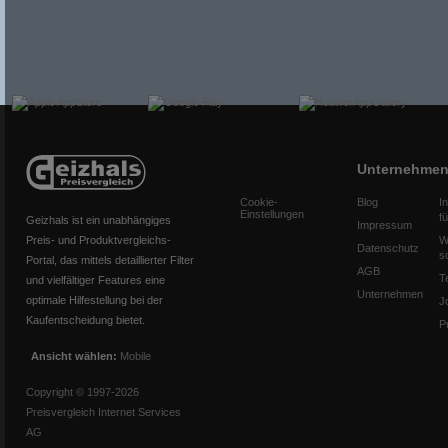
Unternehme
Cookie-
Blog
I
Einstellungen
f
Geizhals ist ein unabhängiges
Impressum
Preis- und Produktvergleichs-
W
Datenschutz
s
Portal, das mittels detaillierter Filter
AGB
T
und vielfältiger Features eine
Unternehmen
optimale Hilfestellung bei der
J
Kaufentscheidung bietet.
P
Ansicht wählen:
Mobile
Copyright © 1997-2026
Preisvergleich Internet Services
AG