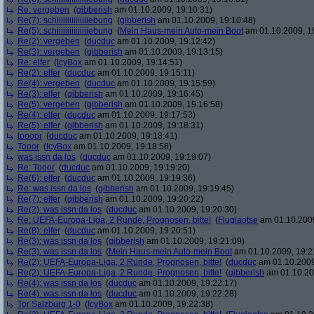
Re: vergeben
(
gibberish
am 01.10.2009, 19:10:31)
Re(7): schiiiiiiiiiiiiiiiebung
(
gibberish
am 01.10.2009, 19:10:48)
Re(5): schiiiiiiiiiiiiiiiebung
(
Mein Haus-mein Auto-mein Boot
am 01.10.2009, 1
Re(2): vergeben
(
ducduc
am 01.10.2009, 19:12:42)
Re(3): vergeben
(
gibberish
am 01.10.2009, 19:13:15)
Re: elfer
(
IcyBox
am 01.10.2009, 19:14:51)
Re(2): elfer
(
ducduc
am 01.10.2009, 19:15:11)
Re(4): vergeben
(
ducduc
am 01.10.2009, 19:15:59)
Re(3): elfer
(
gibberish
am 01.10.2009, 19:16:45)
Re(5): vergeben
(
gibberish
am 01.10.2009, 19:16:58)
Re(4): elfer
(
ducduc
am 01.10.2009, 19:17:53)
Re(5): elfer
(
gibberish
am 01.10.2009, 19:18:31)
toooor
(
ducduc
am 01.10.2009, 19:18:41)
Tooor
(
IcyBox
am 01.10.2009, 19:18:56)
was issn da los
(
ducduc
am 01.10.2009, 19:19:07)
Re: Tooor
(
ducduc
am 01.10.2009, 19:19:20)
Re(6): elfer
(
ducduc
am 01.10.2009, 19:19:36)
Re: was issn da los
(
gibberish
am 01.10.2009, 19:19:45)
Re(7): elfer
(
gibberish
am 01.10.2009, 19:20:22)
Re(2): was issn da los
(
ducduc
am 01.10.2009, 19:20:30)
Re: UEFA-Europa-Liga, 2 Runde, Prognosen, bitte!
(
Fluglaotse
am 01.10.2009
Re(8): elfer
(
ducduc
am 01.10.2009, 19:20:51)
Re(3): was issn da los
(
gibberish
am 01.10.2009, 19:21:09)
Re(3): was issn da los
(
Mein Haus-mein Auto-mein Boot
am 01.10.2009, 19:2
Re(2): UEFA-Europa-Liga, 2 Runde, Prognosen, bitte!
(
ducduc
am 01.10.2009
Re(2): UEFA-Europa-Liga, 2 Runde, Prognosen, bitte!
(
gibberish
am 01.10.20
Re(4): was issn da los
(
ducduc
am 01.10.2009, 19:22:17)
Re(4): was issn da los
(
ducduc
am 01.10.2009, 19:22:28)
Tor Salzburg 1-0
(
IcyBox
am 01.10.2009, 19:22:38)