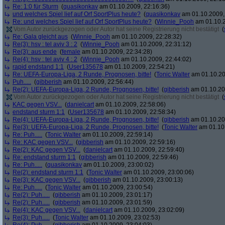
Re: 1:0 für Sturm
(
quasikonkav
am 01.10.2009, 22:16:36)
und welches Spiel lief auf Orf SportPlus heute?
(
quasikonkav
am 01.10.2009,
Re: und welches Spiel lief auf Orf SportPlus heute?
(
Winnie_Pooh
am 01.10.2
Vom Autor zurückgezogen oder Autor hat seine Registrierung nicht bestätigt
(
Re: Gala gleicht aus
(
Winnie_Pooh
am 01.10.2009, 22:28:32)
Re(3): hsv : tel aviv 3 : 2
(
Winnie_Pooh
am 01.10.2009, 22:31:12)
Re(3): aus ende
(
female
am 01.10.2009, 22:34:28)
Re(4): hsv : tel aviv 4 : 2
(
Winnie_Pooh
am 01.10.2009, 22:44:02)
rapid endstand 1:1
(
User135678
am 01.10.2009, 22:54:21)
Re: UEFA-Europa-Liga, 2 Runde, Prognosen, bitte!
(
Tonic Walter
am 01.10.20
Puh.....
(
gibberish
am 01.10.2009, 22:56:44)
Re(2): UEFA-Europa-Liga, 2 Runde, Prognosen, bitte!
(
gibberish
am 01.10.20
Vom Autor zurückgezogen oder Autor hat seine Registrierung nicht bestätigt
(
KAC gegen VSV...
(
danielcart
am 01.10.2009, 22:58:06)
endstand sturm 1:1
(
User135678
am 01.10.2009, 22:58:34)
Re(4): UEFA-Europa-Liga, 2 Runde, Prognosen, bitte!
(
gibberish
am 01.10.20
Re(3): UEFA-Europa-Liga, 2 Runde, Prognosen, bitte!
(
Tonic Walter
am 01.10.
Re: Puh.....
(
Tonic Walter
am 01.10.2009, 22:59:14)
Re: KAC gegen VSV...
(
gibberish
am 01.10.2009, 22:59:16)
Re(2): KAC gegen VSV...
(
danielcart
am 01.10.2009, 22:59:40)
Re: endstand sturm 1:1
(
gibberish
am 01.10.2009, 22:59:46)
Re: Puh.....
(
quasikonkav
am 01.10.2009, 23:00:02)
Re(2): endstand sturm 1:1
(
Tonic Walter
am 01.10.2009, 23:00:06)
Re(3): KAC gegen VSV...
(
gibberish
am 01.10.2009, 23:00:13)
Re: Puh.....
(
Tonic Walter
am 01.10.2009, 23:00:54)
Re(2): Puh.....
(
gibberish
am 01.10.2009, 23:01:17)
Re(2): Puh.....
(
gibberish
am 01.10.2009, 23:01:59)
Re(4): KAC gegen VSV...
(
danielcart
am 01.10.2009, 23:02:09)
Re(3): Puh.....
(
Tonic Walter
am 01.10.2009, 23:02:53)