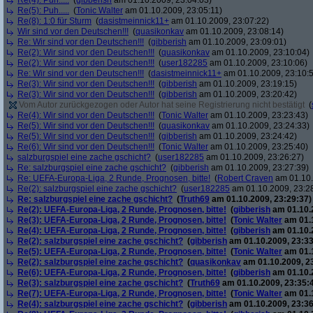
Re(4): Puh.....
(
gibberish
am 01.10.2009, 23:04:03)
Re(5): Puh.....
(
Tonic Walter
am 01.10.2009, 23:05:11)
Re(8): 1:0 für Sturm
(
dasistmeinnick11+
am 01.10.2009, 23:07:22)
Wir sind vor den Deutschen!!!
(
quasikonkav
am 01.10.2009, 23:08:14)
Re: Wir sind vor den Deutschen!!!
(
gibberish
am 01.10.2009, 23:09:01)
Re(2): Wir sind vor den Deutschen!!!
(
quasikonkav
am 01.10.2009, 23:10:04)
Re(2): Wir sind vor den Deutschen!!!
(
user182285
am 01.10.2009, 23:10:06)
Re: Wir sind vor den Deutschen!!!
(
dasistmeinnick11+
am 01.10.2009, 23:10:
Re(3): Wir sind vor den Deutschen!!!
(
gibberish
am 01.10.2009, 23:19:15)
Re(3): Wir sind vor den Deutschen!!!
(
gibberish
am 01.10.2009, 23:20:42)
Vom Autor zurückgezogen oder Autor hat seine Registrierung nicht bestätigt
(
Re(4): Wir sind vor den Deutschen!!!
(
Tonic Walter
am 01.10.2009, 23:23:43)
Re(5): Wir sind vor den Deutschen!!!
(
quasikonkav
am 01.10.2009, 23:24:33)
Re(5): Wir sind vor den Deutschen!!!
(
gibberish
am 01.10.2009, 23:24:42)
Re(6): Wir sind vor den Deutschen!!!
(
Tonic Walter
am 01.10.2009, 23:25:40)
salzburgspiel eine zache gschicht?
(
user182285
am 01.10.2009, 23:26:27)
Re: salzburgspiel eine zache gschicht?
(
gibberish
am 01.10.2009, 23:27:39)
Re: UEFA-Europa-Liga, 2 Runde, Prognosen, bitte!
(
Robert Craven
am 01.10.
Re(2): salzburgspiel eine zache gschicht?
(
user182285
am 01.10.2009, 23:2
Re: salzburgspiel eine zache gschicht?
(
Truth69
am 01.10.2009, 23:29:37)
Re(2): UEFA-Europa-Liga, 2 Runde, Prognosen, bitte!
(
gibberish
am 01.10.2
Re(3): UEFA-Europa-Liga, 2 Runde, Prognosen, bitte!
(
Tonic Walter
am 01.1
Re(4): UEFA-Europa-Liga, 2 Runde, Prognosen, bitte!
(
gibberish
am 01.10.2
Re(2): salzburgspiel eine zache gschicht?
(
gibberish
am 01.10.2009, 23:33
Re(5): UEFA-Europa-Liga, 2 Runde, Prognosen, bitte!
(
Tonic Walter
am 01.1
Re(2): salzburgspiel eine zache gschicht?
(
quasikonkav
am 01.10.2009, 2
Re(6): UEFA-Europa-Liga, 2 Runde, Prognosen, bitte!
(
gibberish
am 01.10.2
Re(3): salzburgspiel eine zache gschicht?
(
Truth69
am 01.10.2009, 23:35:
Re(7): UEFA-Europa-Liga, 2 Runde, Prognosen, bitte!
(
Tonic Walter
am 01.1
Re(4): salzburgspiel eine zache gschicht?
(
gibberish
am 01.10.2009, 23:36