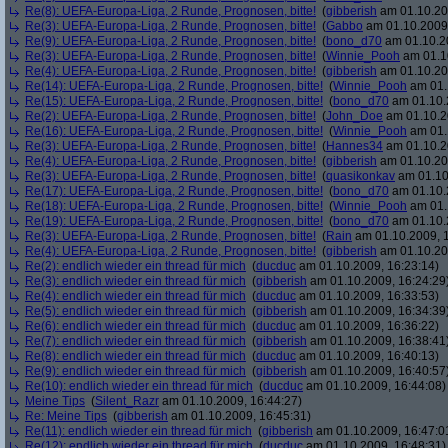
Re(8): UEFA-Europa-Liga, 2 Runde, Prognosen, bitte!
(
gibberish
am 01.10.20
Re(3): UEFA-Europa-Liga, 2 Runde, Prognosen, bitte!
(
Gabbo
am 01.10.2009,
Re(9): UEFA-Europa-Liga, 2 Runde, Prognosen, bitte!
(
bono_d70
am 01.10.20
Re(3): UEFA-Europa-Liga, 2 Runde, Prognosen, bitte!
(
Winnie_Pooh
am 01.10
Re(4): UEFA-Europa-Liga, 2 Runde, Prognosen, bitte!
(
gibberish
am 01.10.20
Re(14): UEFA-Europa-Liga, 2 Runde, Prognosen, bitte!
(
Winnie_Pooh
am 01.
Re(15): UEFA-Europa-Liga, 2 Runde, Prognosen, bitte!
(
bono_d70
am 01.10.
Re(2): UEFA-Europa-Liga, 2 Runde, Prognosen, bitte!
(
John_Doe
am 01.10.2
Re(16): UEFA-Europa-Liga, 2 Runde, Prognosen, bitte!
(
Winnie_Pooh
am 01.
Re(3): UEFA-Europa-Liga, 2 Runde, Prognosen, bitte!
(
Hannes34
am 01.10.2
Re(4): UEFA-Europa-Liga, 2 Runde, Prognosen, bitte!
(
gibberish
am 01.10.20
Re(3): UEFA-Europa-Liga, 2 Runde, Prognosen, bitte!
(
quasikonkav
am 01.10
Re(17): UEFA-Europa-Liga, 2 Runde, Prognosen, bitte!
(
bono_d70
am 01.10.
Re(18): UEFA-Europa-Liga, 2 Runde, Prognosen, bitte!
(
Winnie_Pooh
am 01.
Re(19): UEFA-Europa-Liga, 2 Runde, Prognosen, bitte!
(
bono_d70
am 01.10.
Re(3): UEFA-Europa-Liga, 2 Runde, Prognosen, bitte!
(
Rain
am 01.10.2009, 1
Re(4): UEFA-Europa-Liga, 2 Runde, Prognosen, bitte!
(
gibberish
am 01.10.20
Re(2): endlich wieder ein thread für mich
(
ducduc
am 01.10.2009, 16:23:14)
Re(3): endlich wieder ein thread für mich
(
gibberish
am 01.10.2009, 16:24:29
Re(4): endlich wieder ein thread für mich
(
ducduc
am 01.10.2009, 16:33:53)
Re(5): endlich wieder ein thread für mich
(
gibberish
am 01.10.2009, 16:34:39
Re(6): endlich wieder ein thread für mich
(
ducduc
am 01.10.2009, 16:36:22)
Re(7): endlich wieder ein thread für mich
(
gibberish
am 01.10.2009, 16:38:41
Re(8): endlich wieder ein thread für mich
(
ducduc
am 01.10.2009, 16:40:13)
Re(9): endlich wieder ein thread für mich
(
gibberish
am 01.10.2009, 16:40:57
Re(10): endlich wieder ein thread für mich
(
ducduc
am 01.10.2009, 16:44:08)
Meine Tips
(
Silent_Razr
am 01.10.2009, 16:44:27)
Re: Meine Tips
(
gibberish
am 01.10.2009, 16:45:31)
Re(11): endlich wieder ein thread für mich
(
gibberish
am 01.10.2009, 16:47:0
Re(12): endlich wieder ein thread für mich
(
ducduc
am 01.10.2009, 16:48:31)