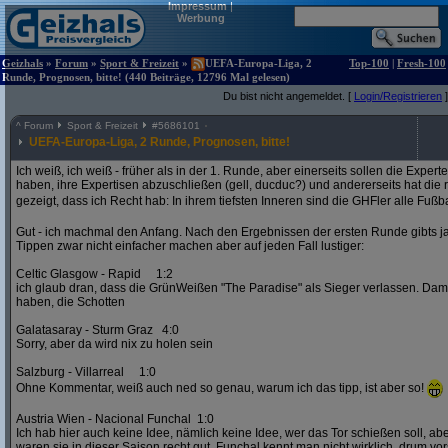
Impressum
|
Werbung
Geizhals
»
Forum
»
Sport & Freizeit
»
UEFA-Europa-Liga, 2
Top-100
|
Fresh-100
Runde, Prognosen, bitte! (440 Beiträge, 12796 Mal gelesen)
Du bist nicht angemeldet. [
Login/Registrieren
]
^
Forum
Sport & Freizeit
#
5686101
UEFA-Europa-Liga, 2 Runde, Prognosen, bitte!
Ich weiß, ich weiß - früher als in der 1. Runde, aber einerseits sollen die Exper
haben, ihre Expertisen abzuschließen (gell, ducduc?) und andererseits hat die
gezeigt, dass ich Recht hab: In ihrem tiefsten Inneren sind die GHFler alle Fußb
Gut - ich machmal den Anfang. Nach den Ergebnissen der ersten Runde gibts ja
Tippen zwar nicht einfacher machen aber auf jeden Fall lustiger:
Celtic Glasgow - Rapid 1:2
ich glaub dran, dass die GrünWeißen "The Paradise" als Sieger verlassen. D
haben, die Schotten
Galatasaray - Sturm Graz 4:0
Sorry, aber da wird nix zu holen sein
Salzburg - Villarreal 1:0
Ohne Kommentar, weiß auch ned so genau, warum ich das tipp, ist aber so!
Austria Wien - Nacional Funchal 1:0
Ich hab hier auch keine Idee, nämlich keine Idee, wer das Tor schießen soll, abe
waren sie in dieser Saison recht gut. Funchal kennt man nicht wirklich, drum vors