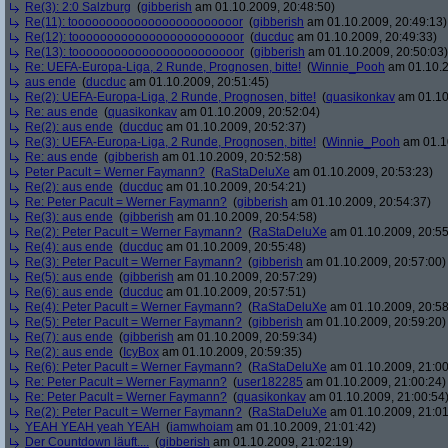
Re(3): 2:0 Salzburg
(
gibberish
am 01.10.2009, 20:48:50)
Re(11): toooooooooooooooooooooooor
(
gibberish
am 01.10.2009, 20:49:13)
Re(12): toooooooooooooooooooooooor
(
ducduc
am 01.10.2009, 20:49:33)
Re(13): toooooooooooooooooooooooor
(
gibberish
am 01.10.2009, 20:50:03)
Re: UEFA-Europa-Liga, 2 Runde, Prognosen, bitte!
(
Winnie_Pooh
am 01.10.2
aus ende
(
ducduc
am 01.10.2009, 20:51:45)
Re(2): UEFA-Europa-Liga, 2 Runde, Prognosen, bitte!
(
quasikonkav
am 01.10
Re: aus ende
(
quasikonkav
am 01.10.2009, 20:52:04)
Re(2): aus ende
(
ducduc
am 01.10.2009, 20:52:37)
Re(3): UEFA-Europa-Liga, 2 Runde, Prognosen, bitte!
(
Winnie_Pooh
am 01.10
Re: aus ende
(
gibberish
am 01.10.2009, 20:52:58)
Peter Pacult = Werner Faymann?
(
RaStaDeluXe
am 01.10.2009, 20:53:23)
Re(2): aus ende
(
ducduc
am 01.10.2009, 20:54:21)
Re: Peter Pacult = Werner Faymann?
(
gibberish
am 01.10.2009, 20:54:37)
Re(3): aus ende
(
gibberish
am 01.10.2009, 20:54:58)
Re(2): Peter Pacult = Werner Faymann?
(
RaStaDeluXe
am 01.10.2009, 20:55
Re(4): aus ende
(
ducduc
am 01.10.2009, 20:55:48)
Re(3): Peter Pacult = Werner Faymann?
(
gibberish
am 01.10.2009, 20:57:00)
Re(5): aus ende
(
gibberish
am 01.10.2009, 20:57:29)
Re(6): aus ende
(
ducduc
am 01.10.2009, 20:57:51)
Re(4): Peter Pacult = Werner Faymann?
(
RaStaDeluXe
am 01.10.2009, 20:58
Re(5): Peter Pacult = Werner Faymann?
(
gibberish
am 01.10.2009, 20:59:20)
Re(7): aus ende
(
gibberish
am 01.10.2009, 20:59:34)
Re(2): aus ende
(
IcyBox
am 01.10.2009, 20:59:35)
Re(6): Peter Pacult = Werner Faymann?
(
RaStaDeluXe
am 01.10.2009, 21:00
Re: Peter Pacult = Werner Faymann?
(
user182285
am 01.10.2009, 21:00:24)
Re: Peter Pacult = Werner Faymann?
(
quasikonkav
am 01.10.2009, 21:00:54
Re(2): Peter Pacult = Werner Faymann?
(
RaStaDeluXe
am 01.10.2009, 21:01
YEAH YEAH yeah YEAH
(
iamwhoiam
am 01.10.2009, 21:01:42)
Der Countdown läuft....
(
gibberish
am 01.10.2009, 21:02:19)