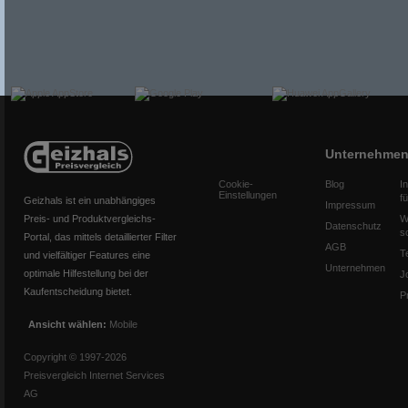
Unternehme
Cookie-
Blog
I
Einstellungen
f
Geizhals ist ein unabhängiges
Impressum
Preis- und Produktvergleichs-
W
Datenschutz
s
Portal, das mittels detaillierter Filter
AGB
T
und vielfältiger Features eine
Unternehmen
optimale Hilfestellung bei der
J
Kaufentscheidung bietet.
P
Ansicht wählen:
Mobile
Copyright © 1997-2026
Preisvergleich Internet Services
AG