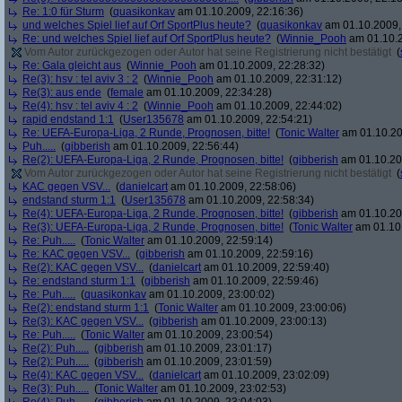
Re: 1:0 für Sturm
(
quasikonkav
am 01.10.2009, 22:16:36)
und welches Spiel lief auf Orf SportPlus heute?
(
quasikonkav
am 01.10.2009,
Re: und welches Spiel lief auf Orf SportPlus heute?
(
Winnie_Pooh
am 01.10.2
Vom Autor zurückgezogen oder Autor hat seine Registrierung nicht bestätigt
(
Re: Gala gleicht aus
(
Winnie_Pooh
am 01.10.2009, 22:28:32)
Re(3): hsv : tel aviv 3 : 2
(
Winnie_Pooh
am 01.10.2009, 22:31:12)
Re(3): aus ende
(
female
am 01.10.2009, 22:34:28)
Re(4): hsv : tel aviv 4 : 2
(
Winnie_Pooh
am 01.10.2009, 22:44:02)
rapid endstand 1:1
(
User135678
am 01.10.2009, 22:54:21)
Re: UEFA-Europa-Liga, 2 Runde, Prognosen, bitte!
(
Tonic Walter
am 01.10.20
Puh.....
(
gibberish
am 01.10.2009, 22:56:44)
Re(2): UEFA-Europa-Liga, 2 Runde, Prognosen, bitte!
(
gibberish
am 01.10.20
Vom Autor zurückgezogen oder Autor hat seine Registrierung nicht bestätigt
(
KAC gegen VSV...
(
danielcart
am 01.10.2009, 22:58:06)
endstand sturm 1:1
(
User135678
am 01.10.2009, 22:58:34)
Re(4): UEFA-Europa-Liga, 2 Runde, Prognosen, bitte!
(
gibberish
am 01.10.20
Re(3): UEFA-Europa-Liga, 2 Runde, Prognosen, bitte!
(
Tonic Walter
am 01.10.
Re: Puh.....
(
Tonic Walter
am 01.10.2009, 22:59:14)
Re: KAC gegen VSV...
(
gibberish
am 01.10.2009, 22:59:16)
Re(2): KAC gegen VSV...
(
danielcart
am 01.10.2009, 22:59:40)
Re: endstand sturm 1:1
(
gibberish
am 01.10.2009, 22:59:46)
Re: Puh.....
(
quasikonkav
am 01.10.2009, 23:00:02)
Re(2): endstand sturm 1:1
(
Tonic Walter
am 01.10.2009, 23:00:06)
Re(3): KAC gegen VSV...
(
gibberish
am 01.10.2009, 23:00:13)
Re: Puh.....
(
Tonic Walter
am 01.10.2009, 23:00:54)
Re(2): Puh.....
(
gibberish
am 01.10.2009, 23:01:17)
Re(2): Puh.....
(
gibberish
am 01.10.2009, 23:01:59)
Re(4): KAC gegen VSV...
(
danielcart
am 01.10.2009, 23:02:09)
Re(3): Puh.....
(
Tonic Walter
am 01.10.2009, 23:02:53)