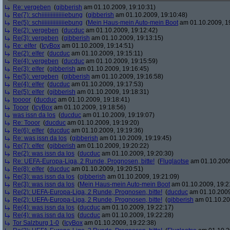
Re: vergeben
(
gibberish
am 01.10.2009, 19:10:31)
Re(7): schiiiiiiiiiiiiiiiebung
(
gibberish
am 01.10.2009, 19:10:48)
Re(5): schiiiiiiiiiiiiiiiebung
(
Mein Haus-mein Auto-mein Boot
am 01.10.2009, 1
Re(2): vergeben
(
ducduc
am 01.10.2009, 19:12:42)
Re(3): vergeben
(
gibberish
am 01.10.2009, 19:13:15)
Re: elfer
(
IcyBox
am 01.10.2009, 19:14:51)
Re(2): elfer
(
ducduc
am 01.10.2009, 19:15:11)
Re(4): vergeben
(
ducduc
am 01.10.2009, 19:15:59)
Re(3): elfer
(
gibberish
am 01.10.2009, 19:16:45)
Re(5): vergeben
(
gibberish
am 01.10.2009, 19:16:58)
Re(4): elfer
(
ducduc
am 01.10.2009, 19:17:53)
Re(5): elfer
(
gibberish
am 01.10.2009, 19:18:31)
toooor
(
ducduc
am 01.10.2009, 19:18:41)
Tooor
(
IcyBox
am 01.10.2009, 19:18:56)
was issn da los
(
ducduc
am 01.10.2009, 19:19:07)
Re: Tooor
(
ducduc
am 01.10.2009, 19:19:20)
Re(6): elfer
(
ducduc
am 01.10.2009, 19:19:36)
Re: was issn da los
(
gibberish
am 01.10.2009, 19:19:45)
Re(7): elfer
(
gibberish
am 01.10.2009, 19:20:22)
Re(2): was issn da los
(
ducduc
am 01.10.2009, 19:20:30)
Re: UEFA-Europa-Liga, 2 Runde, Prognosen, bitte!
(
Fluglaotse
am 01.10.2009
Re(8): elfer
(
ducduc
am 01.10.2009, 19:20:51)
Re(3): was issn da los
(
gibberish
am 01.10.2009, 19:21:09)
Re(3): was issn da los
(
Mein Haus-mein Auto-mein Boot
am 01.10.2009, 19:2
Re(2): UEFA-Europa-Liga, 2 Runde, Prognosen, bitte!
(
ducduc
am 01.10.2009
Re(2): UEFA-Europa-Liga, 2 Runde, Prognosen, bitte!
(
gibberish
am 01.10.20
Re(4): was issn da los
(
ducduc
am 01.10.2009, 19:22:17)
Re(4): was issn da los
(
ducduc
am 01.10.2009, 19:22:28)
Tor Salzburg 1-0
(
IcyBox
am 01.10.2009, 19:22:38)