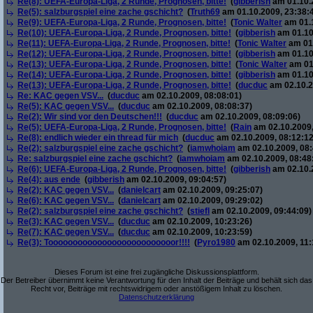
Re(8): UEFA-Europa-Liga, 2 Runde, Prognosen, bitte!
(
gibberish
am 01.10.2
Re(5): salzburgspiel eine zache gschicht?
(
Truth69
am 01.10.2009, 23:38:
Re(9): UEFA-Europa-Liga, 2 Runde, Prognosen, bitte!
(
Tonic Walter
am 01.1
Re(10): UEFA-Europa-Liga, 2 Runde, Prognosen, bitte!
(
gibberish
am 01.10
Re(11): UEFA-Europa-Liga, 2 Runde, Prognosen, bitte!
(
Tonic Walter
am 01.
Re(12): UEFA-Europa-Liga, 2 Runde, Prognosen, bitte!
(
gibberish
am 01.10
Re(13): UEFA-Europa-Liga, 2 Runde, Prognosen, bitte!
(
Tonic Walter
am 01.
Re(14): UEFA-Europa-Liga, 2 Runde, Prognosen, bitte!
(
gibberish
am 01.10
Re(13): UEFA-Europa-Liga, 2 Runde, Prognosen, bitte!
(
ducduc
am 02.10.2
Re: KAC gegen VSV...
(
ducduc
am 02.10.2009, 08:08:01)
Re(5): KAC gegen VSV...
(
ducduc
am 02.10.2009, 08:08:37)
Re(2): Wir sind vor den Deutschen!!!
(
ducduc
am 02.10.2009, 08:09:06)
Re(5): UEFA-Europa-Liga, 2 Runde, Prognosen, bitte!
(
Rain
am 02.10.2009,
Re(8): endlich wieder ein thread für mich
(
ducduc
am 02.10.2009, 08:12:12
Re(2): salzburgspiel eine zache gschicht?
(
iamwhoiam
am 02.10.2009, 08:
Re: salzburgspiel eine zache gschicht?
(
iamwhoiam
am 02.10.2009, 08:48
Re(6): UEFA-Europa-Liga, 2 Runde, Prognosen, bitte!
(
gibberish
am 02.10.2
Re(4): aus ende
(
gibberish
am 02.10.2009, 09:04:57)
Re(2): KAC gegen VSV...
(
danielcart
am 02.10.2009, 09:25:07)
Re(6): KAC gegen VSV...
(
danielcart
am 02.10.2009, 09:29:02)
Re(2): salzburgspiel eine zache gschicht?
(
stiefl
am 02.10.2009, 09:44:09)
Re(3): KAC gegen VSV...
(
ducduc
am 02.10.2009, 10:23:26)
Re(7): KAC gegen VSV...
(
ducduc
am 02.10.2009, 10:23:59)
Re(3): Toooooooooooooooooooooooooor!!!!
(
Pyro1980
am 02.10.2009, 11:
Dieses Forum ist eine frei zugängliche Diskussionsplattform.
Der Betreiber übernimmt keine Verantwortung für den Inhalt der Beiträge und behält sich das
Recht vor, Beiträge mit rechtswidrigem oder anstößigem Inhalt zu löschen.
Datenschutzerklärung