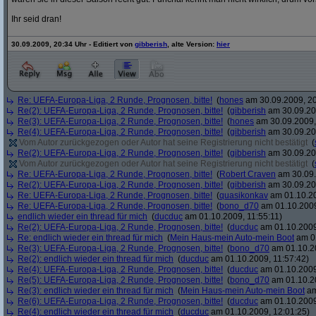
Ihr seid dran!
30.09.2009, 20:34 Uhr - Editiert von
gibberish
, alte Version:
hier
Re: UEFA-Europa-Liga, 2 Runde, Prognosen, bitte!
(
hones
am 30.09.2009, 20
Re(2): UEFA-Europa-Liga, 2 Runde, Prognosen, bitte!
(
gibberish
am 30.09.20
Re(3): UEFA-Europa-Liga, 2 Runde, Prognosen, bitte!
(
hones
am 30.09.2009,
Re(4): UEFA-Europa-Liga, 2 Runde, Prognosen, bitte!
(
gibberish
am 30.09.20
Vom Autor zurückgezogen oder Autor hat seine Registrierung nicht bestätigt
(
Re(2): UEFA-Europa-Liga, 2 Runde, Prognosen, bitte!
(
gibberish
am 30.09.20
Vom Autor zurückgezogen oder Autor hat seine Registrierung nicht bestätigt
(
Re: UEFA-Europa-Liga, 2 Runde, Prognosen, bitte!
(
Robert Craven
am 30.09.
Re(2): UEFA-Europa-Liga, 2 Runde, Prognosen, bitte!
(
gibberish
am 30.09.20
Re: UEFA-Europa-Liga, 2 Runde, Prognosen, bitte!
(
quasikonkav
am 01.10.20
Re: UEFA-Europa-Liga, 2 Runde, Prognosen, bitte!
(
bono_d70
am 01.10.2009
endlich wieder ein thread für mich
(
ducduc
am 01.10.2009, 11:55:11)
Re(2): UEFA-Europa-Liga, 2 Runde, Prognosen, bitte!
(
ducduc
am 01.10.2009
Re: endlich wieder ein thread für mich
(
Mein Haus-mein Auto-mein Boot
am 01
Re(3): UEFA-Europa-Liga, 2 Runde, Prognosen, bitte!
(
bono_d70
am 01.10.20
Re(2): endlich wieder ein thread für mich
(
ducduc
am 01.10.2009, 11:57:42)
Re(4): UEFA-Europa-Liga, 2 Runde, Prognosen, bitte!
(
ducduc
am 01.10.2009
Re(5): UEFA-Europa-Liga, 2 Runde, Prognosen, bitte!
(
bono_d70
am 01.10.20
Re(3): endlich wieder ein thread für mich
(
Mein Haus-mein Auto-mein Boot
am
Re(6): UEFA-Europa-Liga, 2 Runde, Prognosen, bitte!
(
ducduc
am 01.10.2009
Re(4): endlich wieder ein thread für mich
(
ducduc
am 01.10.2009, 12:01:25)