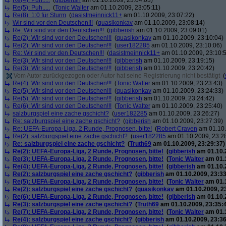
Re(4): Puh.....
(
gibberish
am 01.10.2009, 23:04:03)
Re(5): Puh.....
(
Tonic Walter
am 01.10.2009, 23:05:11)
Re(8): 1:0 für Sturm
(
dasistmeinnick11+
am 01.10.2009, 23:07:22)
Wir sind vor den Deutschen!!!
(
quasikonkav
am 01.10.2009, 23:08:14)
Re: Wir sind vor den Deutschen!!!
(
gibberish
am 01.10.2009, 23:09:01)
Re(2): Wir sind vor den Deutschen!!!
(
quasikonkav
am 01.10.2009, 23:10:04)
Re(2): Wir sind vor den Deutschen!!!
(
user182285
am 01.10.2009, 23:10:06)
Re: Wir sind vor den Deutschen!!!
(
dasistmeinnick11+
am 01.10.2009, 23:10:
Re(3): Wir sind vor den Deutschen!!!
(
gibberish
am 01.10.2009, 23:19:15)
Re(3): Wir sind vor den Deutschen!!!
(
gibberish
am 01.10.2009, 23:20:42)
Vom Autor zurückgezogen oder Autor hat seine Registrierung nicht bestätigt
(
Re(4): Wir sind vor den Deutschen!!!
(
Tonic Walter
am 01.10.2009, 23:23:43)
Re(5): Wir sind vor den Deutschen!!!
(
quasikonkav
am 01.10.2009, 23:24:33)
Re(5): Wir sind vor den Deutschen!!!
(
gibberish
am 01.10.2009, 23:24:42)
Re(6): Wir sind vor den Deutschen!!!
(
Tonic Walter
am 01.10.2009, 23:25:40)
salzburgspiel eine zache gschicht?
(
user182285
am 01.10.2009, 23:26:27)
Re: salzburgspiel eine zache gschicht?
(
gibberish
am 01.10.2009, 23:27:39)
Re: UEFA-Europa-Liga, 2 Runde, Prognosen, bitte!
(
Robert Craven
am 01.10.
Re(2): salzburgspiel eine zache gschicht?
(
user182285
am 01.10.2009, 23:2
Re: salzburgspiel eine zache gschicht?
(
Truth69
am 01.10.2009, 23:29:37)
Re(2): UEFA-Europa-Liga, 2 Runde, Prognosen, bitte!
(
gibberish
am 01.10.2
Re(3): UEFA-Europa-Liga, 2 Runde, Prognosen, bitte!
(
Tonic Walter
am 01.1
Re(4): UEFA-Europa-Liga, 2 Runde, Prognosen, bitte!
(
gibberish
am 01.10.2
Re(2): salzburgspiel eine zache gschicht?
(
gibberish
am 01.10.2009, 23:33
Re(5): UEFA-Europa-Liga, 2 Runde, Prognosen, bitte!
(
Tonic Walter
am 01.1
Re(2): salzburgspiel eine zache gschicht?
(
quasikonkav
am 01.10.2009, 2
Re(6): UEFA-Europa-Liga, 2 Runde, Prognosen, bitte!
(
gibberish
am 01.10.2
Re(3): salzburgspiel eine zache gschicht?
(
Truth69
am 01.10.2009, 23:35:
Re(7): UEFA-Europa-Liga, 2 Runde, Prognosen, bitte!
(
Tonic Walter
am 01.1
Re(4): salzburgspiel eine zache gschicht?
(
gibberish
am 01.10.2009, 23:36