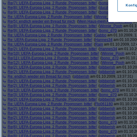
Re(7): UEFA-Europa-Liga, 2 Runde, Prognosen, bitte!
(
bono_d70
am 01.10.20
Konfi
Re(8): UEFA-Europa-Liga, 2 Runde, Prognosen, bitte!
(
ducduc
am 01.10.2009
Re(9): UEFA-Europa-Liga, 2 Runde, Prognosen, bitte!
(
bono_d70
am 01.10.20
Re: UEFA-Europa-Liga, 2 Runde, Prognosen, bitte!
(
Winnie_Pooh
am 01.10.2
Re(5): endlich wieder ein thread für mich
(
Mein Haus-mein Auto-mein Boot
am
Re(8): UEFA-Europa-Liga, 2 Runde, Prognosen, bitte!
(
Winnie_Pooh
am 01.10
Re(9): UEFA-Europa-Liga, 2 Runde, Prognosen, bitte!
(
bono_d70
am 01.10.20
Re: UEFA-Europa-Liga, 2 Runde, Prognosen, bitte!
(
Gabbo
am 01.10.2009, 1
Re: UEFA-Europa-Liga, 2 Runde, Prognosen, bitte!
(
Hannes34
am 01.10.2009
Re: UEFA-Europa-Liga, 2 Runde, Prognosen, bitte!
(
Rain
am 01.10.2009, 12:
Re(2): UEFA-Europa-Liga, 2 Runde, Prognosen, bitte!
(
Hannes34
am 01.10.2
Re(10): UEFA-Europa-Liga, 2 Runde, Prognosen, bitte!
(
Winnie_Pooh
am 01.
Re(11): UEFA-Europa-Liga, 2 Runde, Prognosen, bitte!
(
bono_d70
am 01.10.2
Re(12): UEFA-Europa-Liga, 2 Runde, Prognosen, bitte!
(
Winnie_Pooh
am 01.
Re(2): UEFA-Europa-Liga, 2 Runde, Prognosen, bitte!
(
gibberish
am 01.10.20
Re(2): UEFA-Europa-Liga, 2 Runde, Prognosen, bitte!
(
gibberish
am 01.10.20
Re: endlich wieder ein thread für mich
(
gibberish
am 01.10.2009, 13:37:31)
Re(2): UEFA-Europa-Liga, 2 Runde, Prognosen, bitte!
(
gibberish
am 01.10.20
Re(2): UEFA-Europa-Liga, 2 Runde, Prognosen, bitte!
(
gibberish
am 01.10.20
Re(13): UEFA-Europa-Liga, 2 Runde, Prognosen, bitte!
(
bono_d70
am 01.10.
Re(3): UEFA-Europa-Liga, 2 Runde, Prognosen, bitte!
(
bono_d70
am 01.10.20
Re(2): UEFA-Europa-Liga, 2 Runde, Prognosen, bitte!
(
gibberish
am 01.10.20
Re: UEFA-Europa-Liga, 2 Runde, Prognosen, bitte!
(
Flo061180
am 01.10.2009
Re(2): UEFA-Europa-Liga, 2 Runde, Prognosen, bitte!
(
gibberish
am 01.10.20
Re(4): UEFA-Europa-Liga, 2 Runde, Prognosen, bitte!
(
gibberish
am 01.10.20
Re(2): UEFA-Europa-Liga, 2 Runde, Prognosen, bitte!
(
gibberish
am 01.10.20
Re(5): UEFA-Europa-Liga, 2 Runde, Prognosen, bitte!
(
bono_d70
am 01.10.20
Re(6): UEFA-Europa-Liga, 2 Runde, Prognosen, bitte!
(
gibberish
am 01.10.20
Re(7): UEFA-Europa-Liga, 2 Runde, Prognosen, bitte!
(
bono_d70
am 01.10.20
Re(8): UEFA-Europa-Liga, 2 Runde, Prognosen, bitte!
(
gibberish
am 01.10.20