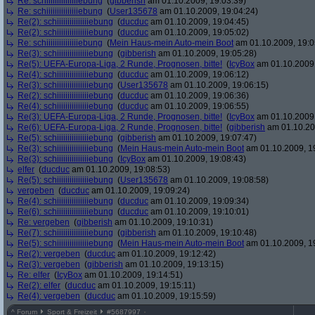
Re: schiiiiiiiiiiiiiiiebung
(
gibberish
am 01.10.2009, 19:03:39)
Re: schiiiiiiiiiiiiiiiebung
(
User135678
am 01.10.2009, 19:04:24)
Re(2): schiiiiiiiiiiiiiiiebung
(
ducduc
am 01.10.2009, 19:04:45)
Re(2): schiiiiiiiiiiiiiiiebung
(
ducduc
am 01.10.2009, 19:05:02)
Re: schiiiiiiiiiiiiiiiebung
(
Mein Haus-mein Auto-mein Boot
am 01.10.2009, 19:0
Re(3): schiiiiiiiiiiiiiiiebung
(
gibberish
am 01.10.2009, 19:05:28)
Re(5): UEFA-Europa-Liga, 2 Runde, Prognosen, bitte!
(
IcyBox
am 01.10.2009,
Re(4): schiiiiiiiiiiiiiiiebung
(
ducduc
am 01.10.2009, 19:06:12)
Re(3): schiiiiiiiiiiiiiiiebung
(
User135678
am 01.10.2009, 19:06:15)
Re(2): schiiiiiiiiiiiiiiiebung
(
ducduc
am 01.10.2009, 19:06:36)
Re(4): schiiiiiiiiiiiiiiiebung
(
ducduc
am 01.10.2009, 19:06:55)
Re(3): UEFA-Europa-Liga, 2 Runde, Prognosen, bitte!
(
IcyBox
am 01.10.2009,
Re(6): UEFA-Europa-Liga, 2 Runde, Prognosen, bitte!
(
gibberish
am 01.10.20
Re(5): schiiiiiiiiiiiiiiiebung
(
gibberish
am 01.10.2009, 19:07:47)
Re(3): schiiiiiiiiiiiiiiiebung
(
Mein Haus-mein Auto-mein Boot
am 01.10.2009, 1
Re(3): schiiiiiiiiiiiiiiiebung
(
IcyBox
am 01.10.2009, 19:08:43)
elfer
(
ducduc
am 01.10.2009, 19:08:53)
Re(5): schiiiiiiiiiiiiiiiebung
(
User135678
am 01.10.2009, 19:08:58)
vergeben
(
ducduc
am 01.10.2009, 19:09:24)
Re(4): schiiiiiiiiiiiiiiiebung
(
ducduc
am 01.10.2009, 19:09:34)
Re(6): schiiiiiiiiiiiiiiiebung
(
ducduc
am 01.10.2009, 19:10:01)
Re: vergeben
(
gibberish
am 01.10.2009, 19:10:31)
Re(7): schiiiiiiiiiiiiiiiebung
(
gibberish
am 01.10.2009, 19:10:48)
Re(5): schiiiiiiiiiiiiiiiebung
(
Mein Haus-mein Auto-mein Boot
am 01.10.2009, 1
Re(2): vergeben
(
ducduc
am 01.10.2009, 19:12:42)
Re(3): vergeben
(
gibberish
am 01.10.2009, 19:13:15)
Re: elfer
(
IcyBox
am 01.10.2009, 19:14:51)
Re(2): elfer
(
ducduc
am 01.10.2009, 19:15:11)
Re(4): vergeben
(
ducduc
am 01.10.2009, 19:15:59)
^
Forum
Sport & Freizeit
#
5687997