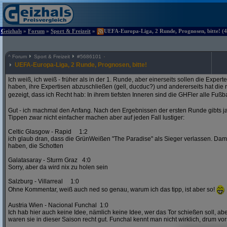
Geizhals
»
Forum
»
Sport & Freizeit
»
UEFA-Europa-Liga, 2 Runde, Prognosen, bitte! (4
^
Forum
Sport & Freizeit
#
5686101
UEFA-Europa-Liga, 2 Runde, Prognosen, bitte!
Ich weiß, ich weiß - früher als in der 1. Runde, aber einerseits sollen die Exper
haben, ihre Expertisen abzuschließen (gell, ducduc?) und andererseits hat die
gezeigt, dass ich Recht hab: In ihrem tiefsten Inneren sind die GHFler alle Fußb
Gut - ich machmal den Anfang. Nach den Ergebnissen der ersten Runde gibts ja
Tippen zwar nicht einfacher machen aber auf jeden Fall lustiger:
Celtic Glasgow - Rapid 1:2
ich glaub dran, dass die GrünWeißen "The Paradise" als Sieger verlassen. D
haben, die Schotten
Galatasaray - Sturm Graz 4:0
Sorry, aber da wird nix zu holen sein
Salzburg - Villarreal 1:0
Ohne Kommentar, weiß auch ned so genau, warum ich das tipp, ist aber so!
Austria Wien - Nacional Funchal 1:0
Ich hab hier auch keine Idee, nämlich keine Idee, wer das Tor schießen soll, abe
waren sie in dieser Saison recht gut. Funchal kennt man nicht wirklich, drum vors