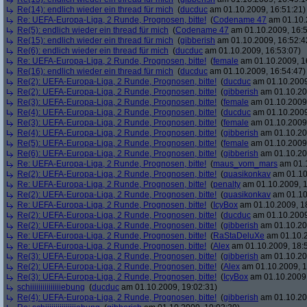
Re(14): endlich wieder ein thread für mich
(
ducduc
am 01.10.2009, 16:51:21)
Re: UEFA-Europa-Liga, 2 Runde, Prognosen, bitte!
(
Codename 47
am 01.10.
Re(5): endlich wieder ein thread für mich
(
Codename 47
am 01.10.2009, 16:5
Re(15): endlich wieder ein thread für mich
(
gibberish
am 01.10.2009, 16:52:4
Re(6): endlich wieder ein thread für mich
(
ducduc
am 01.10.2009, 16:53:07)
Re: UEFA-Europa-Liga, 2 Runde, Prognosen, bitte!
(
female
am 01.10.2009, 1
Re(16): endlich wieder ein thread für mich
(
ducduc
am 01.10.2009, 16:54:47)
Re(2): UEFA-Europa-Liga, 2 Runde, Prognosen, bitte!
(
ducduc
am 01.10.2009
Re(2): UEFA-Europa-Liga, 2 Runde, Prognosen, bitte!
(
gibberish
am 01.10.20
Re(3): UEFA-Europa-Liga, 2 Runde, Prognosen, bitte!
(
female
am 01.10.2009,
Re(4): UEFA-Europa-Liga, 2 Runde, Prognosen, bitte!
(
ducduc
am 01.10.2009
Re(3): UEFA-Europa-Liga, 2 Runde, Prognosen, bitte!
(
female
am 01.10.2009,
Re(4): UEFA-Europa-Liga, 2 Runde, Prognosen, bitte!
(
gibberish
am 01.10.20
Re(5): UEFA-Europa-Liga, 2 Runde, Prognosen, bitte!
(
female
am 01.10.2009,
Re(6): UEFA-Europa-Liga, 2 Runde, Prognosen, bitte!
(
gibberish
am 01.10.20
Re: UEFA-Europa-Liga, 2 Runde, Prognosen, bitte!
(
maus_vom_mars
am 01.1
Re(2): UEFA-Europa-Liga, 2 Runde, Prognosen, bitte!
(
quasikonkav
am 01.10
Re: UEFA-Europa-Liga, 2 Runde, Prognosen, bitte!
(
penalty
am 01.10.2009, 1
Re(2): UEFA-Europa-Liga, 2 Runde, Prognosen, bitte!
(
quasikonkav
am 01.10
Re: UEFA-Europa-Liga, 2 Runde, Prognosen, bitte!
(
IcyBox
am 01.10.2009, 1
Re(2): UEFA-Europa-Liga, 2 Runde, Prognosen, bitte!
(
ducduc
am 01.10.2009
Re(2): UEFA-Europa-Liga, 2 Runde, Prognosen, bitte!
(
gibberish
am 01.10.20
Re: UEFA-Europa-Liga, 2 Runde, Prognosen, bitte!
(
RaStaDeluXe
am 01.10.2
Re: UEFA-Europa-Liga, 2 Runde, Prognosen, bitte!
(
Alex
am 01.10.2009, 18:
Re(3): UEFA-Europa-Liga, 2 Runde, Prognosen, bitte!
(
gibberish
am 01.10.20
Re(2): UEFA-Europa-Liga, 2 Runde, Prognosen, bitte!
(
Alex
am 01.10.2009, 1
Re(3): UEFA-Europa-Liga, 2 Runde, Prognosen, bitte!
(
IcyBox
am 01.10.2009,
schiiiiiiiiiiiiiiiebung
(
ducduc
am 01.10.2009, 19:02:31)
Re(4): UEFA-Europa-Liga, 2 Runde, Prognosen, bitte!
(
gibberish
am 01.10.20