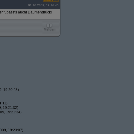
gibberish
01.10.2009, 19:16:45
en", passts auch! Daumendrück!
, 19:20:48)
1:11)
, 19:21:32)
09, 19:21:34)
009, 19:23:07)