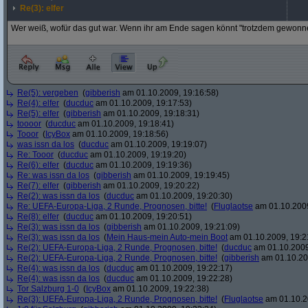
Re(3): elfer
Wer weiß, wofür das gut war. Wenn ihr am Ende sagen könnt "trotzdem gewonn
Re(5): vergeben
(
gibberish
am 01.10.2009, 19:16:58)
Re(4): elfer
(
ducduc
am 01.10.2009, 19:17:53)
Re(5): elfer
(
gibberish
am 01.10.2009, 19:18:31)
toooor
(
ducduc
am 01.10.2009, 19:18:41)
Tooor
(
IcyBox
am 01.10.2009, 19:18:56)
was issn da los
(
ducduc
am 01.10.2009, 19:19:07)
Re: Tooor
(
ducduc
am 01.10.2009, 19:19:20)
Re(6): elfer
(
ducduc
am 01.10.2009, 19:19:36)
Re: was issn da los
(
gibberish
am 01.10.2009, 19:19:45)
Re(7): elfer
(
gibberish
am 01.10.2009, 19:20:22)
Re(2): was issn da los
(
ducduc
am 01.10.2009, 19:20:30)
Re: UEFA-Europa-Liga, 2 Runde, Prognosen, bitte!
(
Fluglaotse
am 01.10.2009
Re(8): elfer
(
ducduc
am 01.10.2009, 19:20:51)
Re(3): was issn da los
(
gibberish
am 01.10.2009, 19:21:09)
Re(3): was issn da los
(
Mein Haus-mein Auto-mein Boot
am 01.10.2009, 19:2
Re(2): UEFA-Europa-Liga, 2 Runde, Prognosen, bitte!
(
ducduc
am 01.10.2009
Re(2): UEFA-Europa-Liga, 2 Runde, Prognosen, bitte!
(
gibberish
am 01.10.20
Re(4): was issn da los
(
ducduc
am 01.10.2009, 19:22:17)
Re(4): was issn da los
(
ducduc
am 01.10.2009, 19:22:28)
Tor Salzburg 1-0
(
IcyBox
am 01.10.2009, 19:22:38)
Re(3): UEFA-Europa-Liga, 2 Runde, Prognosen, bitte!
(
Fluglaotse
am 01.10.2