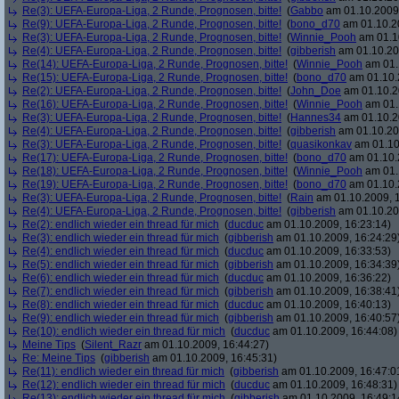
Re(3): UEFA-Europa-Liga, 2 Runde, Prognosen, bitte!
(
Gabbo
am 01.10.2009,
Re(9): UEFA-Europa-Liga, 2 Runde, Prognosen, bitte!
(
bono_d70
am 01.10.20
Re(3): UEFA-Europa-Liga, 2 Runde, Prognosen, bitte!
(
Winnie_Pooh
am 01.10
Re(4): UEFA-Europa-Liga, 2 Runde, Prognosen, bitte!
(
gibberish
am 01.10.20
Re(14): UEFA-Europa-Liga, 2 Runde, Prognosen, bitte!
(
Winnie_Pooh
am 01.
Re(15): UEFA-Europa-Liga, 2 Runde, Prognosen, bitte!
(
bono_d70
am 01.10.
Re(2): UEFA-Europa-Liga, 2 Runde, Prognosen, bitte!
(
John_Doe
am 01.10.2
Re(16): UEFA-Europa-Liga, 2 Runde, Prognosen, bitte!
(
Winnie_Pooh
am 01.
Re(3): UEFA-Europa-Liga, 2 Runde, Prognosen, bitte!
(
Hannes34
am 01.10.2
Re(4): UEFA-Europa-Liga, 2 Runde, Prognosen, bitte!
(
gibberish
am 01.10.20
Re(3): UEFA-Europa-Liga, 2 Runde, Prognosen, bitte!
(
quasikonkav
am 01.10
Re(17): UEFA-Europa-Liga, 2 Runde, Prognosen, bitte!
(
bono_d70
am 01.10.
Re(18): UEFA-Europa-Liga, 2 Runde, Prognosen, bitte!
(
Winnie_Pooh
am 01.
Re(19): UEFA-Europa-Liga, 2 Runde, Prognosen, bitte!
(
bono_d70
am 01.10.
Re(3): UEFA-Europa-Liga, 2 Runde, Prognosen, bitte!
(
Rain
am 01.10.2009, 1
Re(4): UEFA-Europa-Liga, 2 Runde, Prognosen, bitte!
(
gibberish
am 01.10.20
Re(2): endlich wieder ein thread für mich
(
ducduc
am 01.10.2009, 16:23:14)
Re(3): endlich wieder ein thread für mich
(
gibberish
am 01.10.2009, 16:24:29
Re(4): endlich wieder ein thread für mich
(
ducduc
am 01.10.2009, 16:33:53)
Re(5): endlich wieder ein thread für mich
(
gibberish
am 01.10.2009, 16:34:39
Re(6): endlich wieder ein thread für mich
(
ducduc
am 01.10.2009, 16:36:22)
Re(7): endlich wieder ein thread für mich
(
gibberish
am 01.10.2009, 16:38:41
Re(8): endlich wieder ein thread für mich
(
ducduc
am 01.10.2009, 16:40:13)
Re(9): endlich wieder ein thread für mich
(
gibberish
am 01.10.2009, 16:40:57
Re(10): endlich wieder ein thread für mich
(
ducduc
am 01.10.2009, 16:44:08)
Meine Tips
(
Silent_Razr
am 01.10.2009, 16:44:27)
Re: Meine Tips
(
gibberish
am 01.10.2009, 16:45:31)
Re(11): endlich wieder ein thread für mich
(
gibberish
am 01.10.2009, 16:47:0
Re(12): endlich wieder ein thread für mich
(
ducduc
am 01.10.2009, 16:48:31)
Re(13): endlich wieder ein thread für mich
(
gibberish
am 01.10.2009, 16:49:1