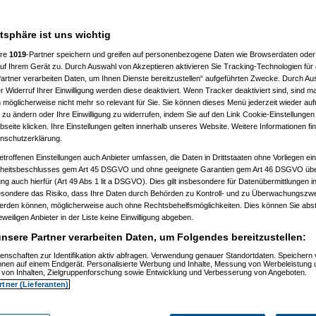
atsphäre ist uns wichtig
ere
1019
-Partner speichern und greifen auf personenbezogene Daten wie Browserdaten oder 
f Ihrem Gerät zu. Durch Auswahl von Akzeptieren aktivieren Sie Tracking-Technologien für d
artner verarbeiten Daten, um Ihnen Dienste bereitzustellen“ aufgeführten Zwecke. Durch Aus
:36:34)
 Widerruf Ihrer Einwilligung werden diese deaktiviert. Wenn Tracker deaktiviert sind, sind m
09, 20:37:39)
 möglicherweise nicht mehr so relevant für Sie. Sie können dieses Menü jederzeit wieder auf
 20:40:59)
 zu ändern oder Ihre Einwilligung zu widerrufen, indem Sie auf den Link Cookie-Einstellunge
09, 20:41:20)
eite klicken. Ihre Einstellungen gelten innerhalb unseres Website. Weitere Informationen fin
substitute
am 30.09.2009, 20:42:04)
nschutzerklärung.
09, 20:45:37)
substitute
am 30.09.2009, 20:46:24)
etroffenen Einstellungen auch Anbieter umfassen, die Daten in Drittstaaten ohne Vorliegen ei
2009, 22:45:21)
itsbeschlusses gem Art 45 DSGVO und ohne geeignete Garantien gem Art 46 DSGVO übermi
09, 22:47:25)
gung auch hierfür (Art 49 Abs 1 lit a DSGVO). Dies gilt insbesondere für Datenübermittlungen i
09, 11:44:17)
esondere das Risiko, dass Ihre Daten durch Behörden zu Kontroll- und zu Überwachungsz
, 11:46:07)
werden können, möglicherweise auch ohne Rechtsbehelfsmöglichkeiten. Dies können Sie abst
, 11:55:41)
eweiligen Anbieter in der Liste keine Einwilligung abgeben.
.10.2009, 11:55:49)
nsere Partner verarbeiten Daten, um Folgendes bereitzustellen:
09, 11:56:58)
enschaften zur Identifikation aktiv abfragen. Verwendung genauer Standortdaten. Speichern 
, 11:57:54)
ionen auf einem Endgerät. Personalisierte Werbung und Inhalte, Messung von Werbeleistung 
09, 11:58:30)
von Inhalten, Zielgruppenforschung sowie Entwicklung und Verbesserung von Angeboten.
 01.10.2009, 11:59:15)
rtner (Lieferanten)
, 12:01:05)
02:28)