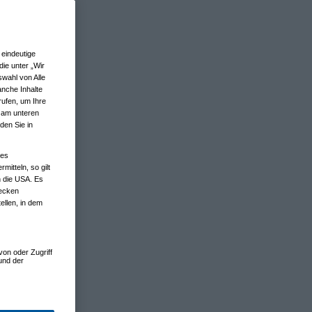
eindeutige
ie unter „Wir
wahl von Alle
anche Inhalte
rufen, um Ihre
n am unteren
den Sie in
nes
tteln, so gilt
n die USA. Es
wecken
ellen, in dem
von oder Zugriff
und der