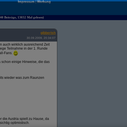
Impressum
|
Werbung
40 Beiträge, 13032 Mal gelesen)
gibberish
30.09.2009, 20:34:07
ten auch wirklich ausreichend Zeit
 rege Teilnahme in der 1. Runde
all-Fans.
 schon einige Hinweise, die das
amits wieder was zum Raunzen
r die Austria spielt zu Hause, da
ichtig optimistisch.