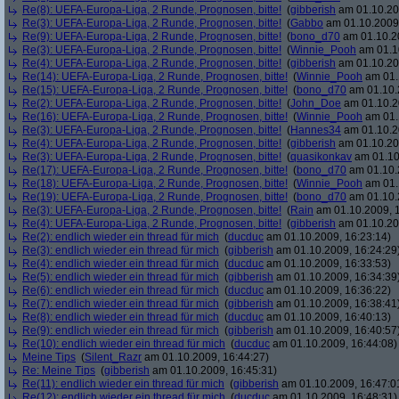
Re(8): UEFA-Europa-Liga, 2 Runde, Prognosen, bitte!
(
gibberish
am 01.10.20
Re(3): UEFA-Europa-Liga, 2 Runde, Prognosen, bitte!
(
Gabbo
am 01.10.2009,
Re(9): UEFA-Europa-Liga, 2 Runde, Prognosen, bitte!
(
bono_d70
am 01.10.20
Re(3): UEFA-Europa-Liga, 2 Runde, Prognosen, bitte!
(
Winnie_Pooh
am 01.10
Re(4): UEFA-Europa-Liga, 2 Runde, Prognosen, bitte!
(
gibberish
am 01.10.20
Re(14): UEFA-Europa-Liga, 2 Runde, Prognosen, bitte!
(
Winnie_Pooh
am 01.
Re(15): UEFA-Europa-Liga, 2 Runde, Prognosen, bitte!
(
bono_d70
am 01.10.
Re(2): UEFA-Europa-Liga, 2 Runde, Prognosen, bitte!
(
John_Doe
am 01.10.2
Re(16): UEFA-Europa-Liga, 2 Runde, Prognosen, bitte!
(
Winnie_Pooh
am 01.
Re(3): UEFA-Europa-Liga, 2 Runde, Prognosen, bitte!
(
Hannes34
am 01.10.2
Re(4): UEFA-Europa-Liga, 2 Runde, Prognosen, bitte!
(
gibberish
am 01.10.20
Re(3): UEFA-Europa-Liga, 2 Runde, Prognosen, bitte!
(
quasikonkav
am 01.10
Re(17): UEFA-Europa-Liga, 2 Runde, Prognosen, bitte!
(
bono_d70
am 01.10.
Re(18): UEFA-Europa-Liga, 2 Runde, Prognosen, bitte!
(
Winnie_Pooh
am 01.
Re(19): UEFA-Europa-Liga, 2 Runde, Prognosen, bitte!
(
bono_d70
am 01.10.
Re(3): UEFA-Europa-Liga, 2 Runde, Prognosen, bitte!
(
Rain
am 01.10.2009, 1
Re(4): UEFA-Europa-Liga, 2 Runde, Prognosen, bitte!
(
gibberish
am 01.10.20
Re(2): endlich wieder ein thread für mich
(
ducduc
am 01.10.2009, 16:23:14)
Re(3): endlich wieder ein thread für mich
(
gibberish
am 01.10.2009, 16:24:29
Re(4): endlich wieder ein thread für mich
(
ducduc
am 01.10.2009, 16:33:53)
Re(5): endlich wieder ein thread für mich
(
gibberish
am 01.10.2009, 16:34:39
Re(6): endlich wieder ein thread für mich
(
ducduc
am 01.10.2009, 16:36:22)
Re(7): endlich wieder ein thread für mich
(
gibberish
am 01.10.2009, 16:38:41
Re(8): endlich wieder ein thread für mich
(
ducduc
am 01.10.2009, 16:40:13)
Re(9): endlich wieder ein thread für mich
(
gibberish
am 01.10.2009, 16:40:57
Re(10): endlich wieder ein thread für mich
(
ducduc
am 01.10.2009, 16:44:08)
Meine Tips
(
Silent_Razr
am 01.10.2009, 16:44:27)
Re: Meine Tips
(
gibberish
am 01.10.2009, 16:45:31)
Re(11): endlich wieder ein thread für mich
(
gibberish
am 01.10.2009, 16:47:0
Re(12): endlich wieder ein thread für mich
(
ducduc
am 01.10.2009, 16:48:31)