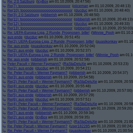
Re: 2:0 Salzburg
(
IcyBox
am 01.10.2009, 20:47:56)
Re(7): toooooooooooooooooooooooor
(
piiceman
am 01.10.2009, 20:48:13)
Re(10): toooooooooooooooooooooooor
(
ducduc
am 01.10.2009, 20:48:40)
Re(3): 2:0 Salzburg
(
gibberish
am 01.10.2009, 20:48:50)
Re(11): toooooooooooooooooooooooor
(
gibberish
am 01.10.2009, 20:49:13)
Re(12): toooooooooooooooooooooooor
(
ducduc
am 01.10.2009, 20:49:33)
Re(13): toooooooooooooooooooooooor
(
gibberish
am 01.10.2009, 20:50:03)
Re: UEFA-Europa-Liga, 2 Runde, Prognosen, bitte!
(
Winnie_Pooh
am 01.10.2
aus ende
(
ducduc
am 01.10.2009, 20:51:45)
Re(2): UEFA-Europa-Liga, 2 Runde, Prognosen, bitte!
(
quasikonkav
am 01.10
Re: aus ende
(
quasikonkav
am 01.10.2009, 20:52:04)
Re(2): aus ende
(
ducduc
am 01.10.2009, 20:52:37)
Re(3): UEFA-Europa-Liga, 2 Runde, Prognosen, bitte!
(
Winnie_Pooh
am 01.10
Re: aus ende
(
gibberish
am 01.10.2009, 20:52:58)
Peter Pacult = Werner Faymann?
(
RaStaDeluXe
am 01.10.2009, 20:53:23)
Re(2): aus ende
(
ducduc
am 01.10.2009, 20:54:21)
Re: Peter Pacult = Werner Faymann?
(
gibberish
am 01.10.2009, 20:54:37)
Re(3): aus ende
(
gibberish
am 01.10.2009, 20:54:58)
Re(2): Peter Pacult = Werner Faymann?
(
RaStaDeluXe
am 01.10.2009, 20:55
Re(4): aus ende
(
ducduc
am 01.10.2009, 20:55:48)
Re(3): Peter Pacult = Werner Faymann?
(
gibberish
am 01.10.2009, 20:57:00)
Re(5): aus ende
(
gibberish
am 01.10.2009, 20:57:29)
Re(6): aus ende
(
ducduc
am 01.10.2009, 20:57:51)
Re(4): Peter Pacult = Werner Faymann?
(
RaStaDeluXe
am 01.10.2009, 20:58
Re(5): Peter Pacult = Werner Faymann?
(
gibberish
am 01.10.2009, 20:59:20)
Re(7): aus ende
(
gibberish
am 01.10.2009, 20:59:34)
Re(2): aus ende
(
IcyBox
am 01.10.2009, 20:59:35)
Re(6): Peter Pacult = Werner Faymann?
(
RaStaDeluXe
am 01.10.2009, 21:00
Re: Peter Pacult = Werner Faymann?
(
user182285
am 01.10.2009, 21:00:24)
Re: Peter Pacult = Werner Faymann?
(
quasikonkav
am 01.10.2009, 21:00:54