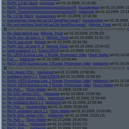
Re(8): 1:0 für Sturm
(
piiceman
am 01.10.2009, 22:10:26)
Re(5): Toooooooooooooooooooooooooor!!!!
(
quasikonkav
am 01.10.2009, 22
Re(6): Toooooooooooooooooooooooooor!!!!
(
gibberish
am 01.10.2009, 22:13
Re: 1:0 für Sturm
(
quasikonkav
am 01.10.2009, 22:16:36)
und welches Spiel lief auf Orf SportPlus heute?
(
quasikonkav
am 01.10.2009,
Re: und welches Spiel lief auf Orf SportPlus heute?
(
Winnie_Pooh
am 01.10.2
Vom Autor zurückgezogen oder Autor hat seine Registrierung nicht bestätigt
(
Re: Gala gleicht aus
(
Winnie_Pooh
am 01.10.2009, 22:28:32)
Re(3): hsv : tel aviv 3 : 2
(
Winnie_Pooh
am 01.10.2009, 22:31:12)
Re(3): aus ende
(
female
am 01.10.2009, 22:34:28)
Re(4): hsv : tel aviv 4 : 2
(
Winnie_Pooh
am 01.10.2009, 22:44:02)
rapid endstand 1:1
(
User135678
am 01.10.2009, 22:54:21)
Re: UEFA-Europa-Liga, 2 Runde, Prognosen, bitte!
(
Tonic Walter
am 01.10.20
Puh.....
(
gibberish
am 01.10.2009, 22:56:44)
Re(2): UEFA-Europa-Liga, 2 Runde, Prognosen, bitte!
(
gibberish
am 01.10.20
Vom Autor zurückgezogen oder Autor hat seine Registrierung nicht bestätigt
(
KAC gegen VSV...
(
danielcart
am 01.10.2009, 22:58:06)
endstand sturm 1:1
(
User135678
am 01.10.2009, 22:58:34)
Re(4): UEFA-Europa-Liga, 2 Runde, Prognosen, bitte!
(
gibberish
am 01.10.20
Re(3): UEFA-Europa-Liga, 2 Runde, Prognosen, bitte!
(
Tonic Walter
am 01.10.
Re: Puh.....
(
Tonic Walter
am 01.10.2009, 22:59:14)
Re: KAC gegen VSV...
(
gibberish
am 01.10.2009, 22:59:16)
Re(2): KAC gegen VSV...
(
danielcart
am 01.10.2009, 22:59:40)
Re: endstand sturm 1:1
(
gibberish
am 01.10.2009, 22:59:46)
Re: Puh.....
(
quasikonkav
am 01.10.2009, 23:00:02)
Re(2): endstand sturm 1:1
(
Tonic Walter
am 01.10.2009, 23:00:06)
Re(3): KAC gegen VSV...
(
gibberish
am 01.10.2009, 23:00:13)
Re: Puh.....
(
Tonic Walter
am 01.10.2009, 23:00:54)
Re(2): Puh.....
(
gibberish
am 01.10.2009, 23:01:17)
Re(2): Puh.....
(
gibberish
am 01.10.2009, 23:01:59)