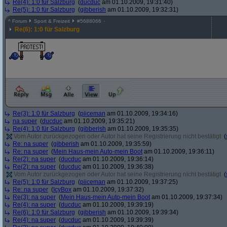
Re(4): 1:0 für Salzburg
(
ducduc
am 01.10.2009, 19:31:40)
Re(5): 1:0 für Salzburg
(
gibberish
am 01.10.2009, 19:32:31)
^
Forum
Sport & Freizeit
#
5688066
Re(6): 1:0 für Salzburg
Re(3): 1:0 für Salzburg
(
piiceman
am 01.10.2009, 19:34:16)
na super
(
ducduc
am 01.10.2009, 19:35:21)
Re(4): 1:0 für Salzburg
(
gibberish
am 01.10.2009, 19:35:35)
Vom Autor zurückgezogen oder Autor hat seine Registrierung nicht bestätigt
(
Re: na super
(
gibberish
am 01.10.2009, 19:35:59)
Re: na super
(
Mein Haus-mein Auto-mein Boot
am 01.10.2009, 19:36:11)
Re(2): na super
(
ducduc
am 01.10.2009, 19:36:14)
Re(2): na super
(
ducduc
am 01.10.2009, 19:36:38)
Vom Autor zurückgezogen oder Autor hat seine Registrierung nicht bestätigt
(
Re(5): 1:0 für Salzburg
(
piiceman
am 01.10.2009, 19:37:25)
Re: na super
(
IcyBox
am 01.10.2009, 19:37:32)
Re(3): na super
(
Mein Haus-mein Auto-mein Boot
am 01.10.2009, 19:37:34)
Re(4): na super
(
ducduc
am 01.10.2009, 19:39:19)
Re(6): 1:0 für Salzburg
(
gibberish
am 01.10.2009, 19:39:34)
Re(4): na super
(
ducduc
am 01.10.2009, 19:39:39)