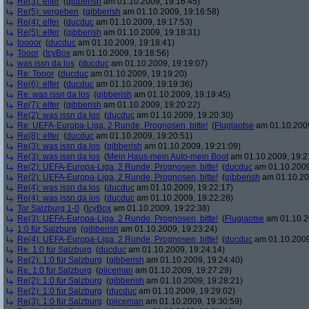
Re(3): elfer
(
gibberish
am 01.10.2009, 19:16:45)
Re(5): vergeben
(
gibberish
am 01.10.2009, 19:16:58)
Re(4): elfer
(
ducduc
am 01.10.2009, 19:17:53)
Re(5): elfer
(
gibberish
am 01.10.2009, 19:18:31)
toooor
(
ducduc
am 01.10.2009, 19:18:41)
Tooor
(
IcyBox
am 01.10.2009, 19:18:56)
was issn da los
(
ducduc
am 01.10.2009, 19:19:07)
Re: Tooor
(
ducduc
am 01.10.2009, 19:19:20)
Re(6): elfer
(
ducduc
am 01.10.2009, 19:19:36)
Re: was issn da los
(
gibberish
am 01.10.2009, 19:19:45)
Re(7): elfer
(
gibberish
am 01.10.2009, 19:20:22)
Re(2): was issn da los
(
ducduc
am 01.10.2009, 19:20:30)
Re: UEFA-Europa-Liga, 2 Runde, Prognosen, bitte!
(
Fluglaotse
am 01.10.2009
Re(8): elfer
(
ducduc
am 01.10.2009, 19:20:51)
Re(3): was issn da los
(
gibberish
am 01.10.2009, 19:21:09)
Re(3): was issn da los
(
Mein Haus-mein Auto-mein Boot
am 01.10.2009, 19:2
Re(2): UEFA-Europa-Liga, 2 Runde, Prognosen, bitte!
(
ducduc
am 01.10.2009
Re(2): UEFA-Europa-Liga, 2 Runde, Prognosen, bitte!
(
gibberish
am 01.10.20
Re(4): was issn da los
(
ducduc
am 01.10.2009, 19:22:17)
Re(4): was issn da los
(
ducduc
am 01.10.2009, 19:22:28)
Tor Salzburg 1-0
(
IcyBox
am 01.10.2009, 19:22:38)
Re(3): UEFA-Europa-Liga, 2 Runde, Prognosen, bitte!
(
Fluglaotse
am 01.10.2
1:0 für Salzburg
(
gibberish
am 01.10.2009, 19:23:24)
Re(4): UEFA-Europa-Liga, 2 Runde, Prognosen, bitte!
(
ducduc
am 01.10.2009
Re: 1:0 für Salzburg
(
ducduc
am 01.10.2009, 19:24:14)
Re(2): 1:0 für Salzburg
(
gibberish
am 01.10.2009, 19:24:40)
Re: 1:0 für Salzburg
(
piiceman
am 01.10.2009, 19:27:29)
Re(2): 1:0 für Salzburg
(
gibberish
am 01.10.2009, 19:28:21)
Re(2): 1:0 für Salzburg
(
ducduc
am 01.10.2009, 19:29:02)
Re(3): 1:0 für Salzburg
(
piiceman
am 01.10.2009, 19:30:59)