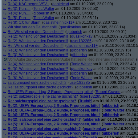
Re(4): KAC gegen VSV...
(
danielcart
am 01.10.2009, 23:02:09)
Re(3): Puh.....
(
Tonic Walter
am 01.10.2009, 23:02:53)
Re(4): Puh.....
(
gibberish
am 01.10.2009, 23:04:03)
Re(5): Puh.....
(
Tonic Walter
am 01.10.2009, 23:05:11)
Re(8): 1:0 für Sturm
(
dasistmeinnick11+
am 01.10.2009, 23:07:22)
Wir sind vor den Deutschen!!!
(
quasikonkav
am 01.10.2009, 23:08:14)
Re: Wir sind vor den Deutschen!!!
(
gibberish
am 01.10.2009, 23:09:01)
Re(2): Wir sind vor den Deutschen!!!
(
quasikonkav
am 01.10.2009, 23:10:04)
Re(2): Wir sind vor den Deutschen!!!
(
user182285
am 01.10.2009, 23:10:06)
Re: Wir sind vor den Deutschen!!!
(
dasistmeinnick11+
am 01.10.2009, 23:10:
Re(3): Wir sind vor den Deutschen!!!
(
gibberish
am 01.10.2009, 23:19:15)
Re(3): Wir sind vor den Deutschen!!!
(
gibberish
am 01.10.2009, 23:20:42)
Vom Autor zurückgezogen oder Autor hat seine Registrierung nicht bestätigt
(
Re(4): Wir sind vor den Deutschen!!!
(
Tonic Walter
am 01.10.2009, 23:23:43)
Re(5): Wir sind vor den Deutschen!!!
(
quasikonkav
am 01.10.2009, 23:24:33)
Re(5): Wir sind vor den Deutschen!!!
(
gibberish
am 01.10.2009, 23:24:42)
Re(6): Wir sind vor den Deutschen!!!
(
Tonic Walter
am 01.10.2009, 23:25:40)
salzburgspiel eine zache gschicht?
(
user182285
am 01.10.2009, 23:26:27)
Re: salzburgspiel eine zache gschicht?
(
gibberish
am 01.10.2009, 23:27:39)
Re: UEFA-Europa-Liga, 2 Runde, Prognosen, bitte!
(
Robert Craven
am 01.10.
Re(2): salzburgspiel eine zache gschicht?
(
user182285
am 01.10.2009, 23:2
Re: salzburgspiel eine zache gschicht?
(
Truth69
am 01.10.2009, 23:29:37)
Re(2): UEFA-Europa-Liga, 2 Runde, Prognosen, bitte!
(
gibberish
am 01.10.2
Re(3): UEFA-Europa-Liga, 2 Runde, Prognosen, bitte!
(
Tonic Walter
am 01.1
Re(4): UEFA-Europa-Liga, 2 Runde, Prognosen, bitte!
(
gibberish
am 01.10.2
Re(2): salzburgspiel eine zache gschicht?
(
gibberish
am 01.10.2009, 23:33
Re(5): UEFA-Europa-Liga, 2 Runde, Prognosen, bitte!
(
Tonic Walter
am 01.1
Re(2): salzburgspiel eine zache gschicht?
(
quasikonkav
am 01.10.2009, 2
Re(6): UEFA-Europa-Liga, 2 Runde, Prognosen, bitte!
(
gibberish
am 01.10.2