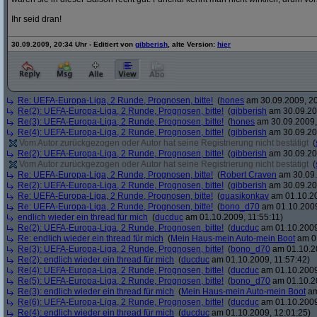
Ihr seid dran!
30.09.2009, 20:34 Uhr - Editiert von
gibberish
, alte Version:
hier
Re: UEFA-Europa-Liga, 2 Runde, Prognosen, bitte!
(
hones
am 30.09.2009, 20
Re(2): UEFA-Europa-Liga, 2 Runde, Prognosen, bitte!
(
gibberish
am 30.09.20
Re(3): UEFA-Europa-Liga, 2 Runde, Prognosen, bitte!
(
hones
am 30.09.2009,
Re(4): UEFA-Europa-Liga, 2 Runde, Prognosen, bitte!
(
gibberish
am 30.09.20
Vom Autor zurückgezogen oder Autor hat seine Registrierung nicht bestätigt
(
Re(2): UEFA-Europa-Liga, 2 Runde, Prognosen, bitte!
(
gibberish
am 30.09.20
Vom Autor zurückgezogen oder Autor hat seine Registrierung nicht bestätigt
(
Re: UEFA-Europa-Liga, 2 Runde, Prognosen, bitte!
(
Robert Craven
am 30.09.
Re(2): UEFA-Europa-Liga, 2 Runde, Prognosen, bitte!
(
gibberish
am 30.09.20
Re: UEFA-Europa-Liga, 2 Runde, Prognosen, bitte!
(
quasikonkav
am 01.10.20
Re: UEFA-Europa-Liga, 2 Runde, Prognosen, bitte!
(
bono_d70
am 01.10.2009
endlich wieder ein thread für mich
(
ducduc
am 01.10.2009, 11:55:11)
Re(2): UEFA-Europa-Liga, 2 Runde, Prognosen, bitte!
(
ducduc
am 01.10.2009
Re: endlich wieder ein thread für mich
(
Mein Haus-mein Auto-mein Boot
am 01
Re(3): UEFA-Europa-Liga, 2 Runde, Prognosen, bitte!
(
bono_d70
am 01.10.20
Re(2): endlich wieder ein thread für mich
(
ducduc
am 01.10.2009, 11:57:42)
Re(4): UEFA-Europa-Liga, 2 Runde, Prognosen, bitte!
(
ducduc
am 01.10.2009
Re(5): UEFA-Europa-Liga, 2 Runde, Prognosen, bitte!
(
bono_d70
am 01.10.20
Re(3): endlich wieder ein thread für mich
(
Mein Haus-mein Auto-mein Boot
am
Re(6): UEFA-Europa-Liga, 2 Runde, Prognosen, bitte!
(
ducduc
am 01.10.2009
Re(4): endlich wieder ein thread für mich
(
ducduc
am 01.10.2009, 12:01:25)