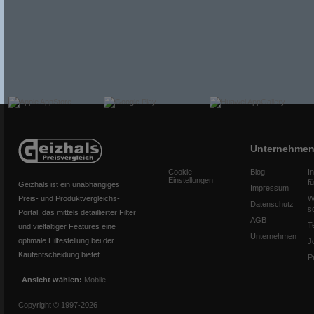
Unternehme
Cookie-
Blog
I
Einstellungen
f
Geizhals ist ein unabhängiges
Impressum
Preis- und Produktvergleichs-
W
Datenschutz
s
Portal, das mittels detaillierter Filter
AGB
T
und vielfältiger Features eine
Unternehmen
optimale Hilfestellung bei der
J
Kaufentscheidung bietet.
P
Ansicht wählen:
Mobile
Copyright © 1997-2026