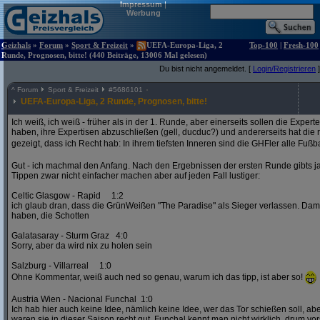
Impressum
|
Werbung
Geizhals
»
Forum
»
Sport & Freizeit
»
UEFA-Europa-Liga, 2
Top-100
|
Fresh-100
Runde, Prognosen, bitte! (440 Beiträge, 13006 Mal gelesen)
Du bist nicht angemeldet. [
Login/Registrieren
]
^
Forum
Sport & Freizeit
#
5686101
UEFA-Europa-Liga, 2 Runde, Prognosen, bitte!
Ich weiß, ich weiß - früher als in der 1. Runde, aber einerseits sollen die Exper
haben, ihre Expertisen abzuschließen (gell, ducduc?) und andererseits hat die
gezeigt, dass ich Recht hab: In ihrem tiefsten Inneren sind die GHFler alle Fußb
Gut - ich machmal den Anfang. Nach den Ergebnissen der ersten Runde gibts ja
Tippen zwar nicht einfacher machen aber auf jeden Fall lustiger:
Celtic Glasgow - Rapid 1:2
ich glaub dran, dass die GrünWeißen "The Paradise" als Sieger verlassen. D
haben, die Schotten
Galatasaray - Sturm Graz 4:0
Sorry, aber da wird nix zu holen sein
Salzburg - Villarreal 1:0
Ohne Kommentar, weiß auch ned so genau, warum ich das tipp, ist aber so!
Austria Wien - Nacional Funchal 1:0
Ich hab hier auch keine Idee, nämlich keine Idee, wer das Tor schießen soll, abe
waren sie in dieser Saison recht gut. Funchal kennt man nicht wirklich, drum vors