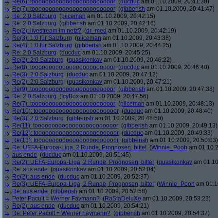
Re(6): toooooooooooooooooooooooor
(
ducduc
am 01.10.2009, 20:41:30)
Re(7): toooooooooooooooooooooooor
(
gibberish
am 01.10.2009, 20:41:47)
Re: 2:0 Salzburg
(
piiceman
am 01.10.2009, 20:42:15)
Re: 2:0 Salzburg
(
gibberish
am 01.10.2009, 20:42:16)
Re(2): livestream im netz?
(
dr_med
am 01.10.2009, 20:42:19)
Re(3): 1:0 für Salzburg
(
piiceman
am 01.10.2009, 20:43:38)
Re(4): 1:0 für Salzburg
(
gibberish
am 01.10.2009, 20:44:25)
Re: 2:0 Salzburg
(
ducduc
am 01.10.2009, 20:45:25)
Re(2): 2:0 Salzburg
(
quasikonkav
am 01.10.2009, 20:46:22)
Re(8): toooooooooooooooooooooooor
(
ducduc
am 01.10.2009, 20:46:40)
Re(3): 2:0 Salzburg
(
ducduc
am 01.10.2009, 20:47:12)
Re(2): 2:0 Salzburg
(
quasikonkav
am 01.10.2009, 20:47:21)
Re(9): toooooooooooooooooooooooor
(
gibberish
am 01.10.2009, 20:47:38)
Re: 2:0 Salzburg
(
IcyBox
am 01.10.2009, 20:47:56)
Re(7): toooooooooooooooooooooooor
(
piiceman
am 01.10.2009, 20:48:13)
Re(10): toooooooooooooooooooooooor
(
ducduc
am 01.10.2009, 20:48:40)
Re(3): 2:0 Salzburg
(
gibberish
am 01.10.2009, 20:48:50)
Re(11): toooooooooooooooooooooooor
(
gibberish
am 01.10.2009, 20:49:13)
Re(12): toooooooooooooooooooooooor
(
ducduc
am 01.10.2009, 20:49:33)
Re(13): toooooooooooooooooooooooor
(
gibberish
am 01.10.2009, 20:50:03)
Re: UEFA-Europa-Liga, 2 Runde, Prognosen, bitte!
(
Winnie_Pooh
am 01.10.2
aus ende
(
ducduc
am 01.10.2009, 20:51:45)
Re(2): UEFA-Europa-Liga, 2 Runde, Prognosen, bitte!
(
quasikonkav
am 01.10
Re: aus ende
(
quasikonkav
am 01.10.2009, 20:52:04)
Re(2): aus ende
(
ducduc
am 01.10.2009, 20:52:37)
Re(3): UEFA-Europa-Liga, 2 Runde, Prognosen, bitte!
(
Winnie_Pooh
am 01.10
Re: aus ende
(
gibberish
am 01.10.2009, 20:52:58)
Peter Pacult = Werner Faymann?
(
RaStaDeluXe
am 01.10.2009, 20:53:23)
Re(2): aus ende
(
ducduc
am 01.10.2009, 20:54:21)
Re: Peter Pacult = Werner Faymann?
(
gibberish
am 01.10.2009, 20:54:37)