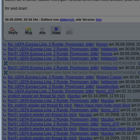
Ihr seid dran!
30.09.2009, 20:34 Uhr - Editiert von
gibberish
, alte Version:
hier
Re: UEFA-Europa-Liga, 2 Runde, Prognosen, bitte!
(
hones
am 30.09.2009, 20
Re(2): UEFA-Europa-Liga, 2 Runde, Prognosen, bitte!
(
gibberish
am 30.09.20
Re(3): UEFA-Europa-Liga, 2 Runde, Prognosen, bitte!
(
hones
am 30.09.2009,
Re(4): UEFA-Europa-Liga, 2 Runde, Prognosen, bitte!
(
gibberish
am 30.09.20
Vom Autor zurückgezogen oder Autor hat seine Registrierung nicht bestätigt
(
Re(2): UEFA-Europa-Liga, 2 Runde, Prognosen, bitte!
(
gibberish
am 30.09.20
Vom Autor zurückgezogen oder Autor hat seine Registrierung nicht bestätigt
(
Re: UEFA-Europa-Liga, 2 Runde, Prognosen, bitte!
(
Robert Craven
am 30.09.
Re(2): UEFA-Europa-Liga, 2 Runde, Prognosen, bitte!
(
gibberish
am 30.09.20
Re: UEFA-Europa-Liga, 2 Runde, Prognosen, bitte!
(
quasikonkav
am 01.10.20
Re: UEFA-Europa-Liga, 2 Runde, Prognosen, bitte!
(
bono_d70
am 01.10.2009
endlich wieder ein thread für mich
(
ducduc
am 01.10.2009, 11:55:11)
Re(2): UEFA-Europa-Liga, 2 Runde, Prognosen, bitte!
(
ducduc
am 01.10.2009
Re: endlich wieder ein thread für mich
(
Mein Haus-mein Auto-mein Boot
am 01
Re(3): UEFA-Europa-Liga, 2 Runde, Prognosen, bitte!
(
bono_d70
am 01.10.20
Re(2): endlich wieder ein thread für mich
(
ducduc
am 01.10.2009, 11:57:42)
Re(4): UEFA-Europa-Liga, 2 Runde, Prognosen, bitte!
(
ducduc
am 01.10.2009
Re(5): UEFA-Europa-Liga, 2 Runde, Prognosen, bitte!
(
bono_d70
am 01.10.20
Re(3): endlich wieder ein thread für mich
(
Mein Haus-mein Auto-mein Boot
am
Re(6): UEFA-Europa-Liga, 2 Runde, Prognosen, bitte!
(
ducduc
am 01.10.2009
Re(4): endlich wieder ein thread für mich
(
ducduc
am 01.10.2009, 12:01:25)