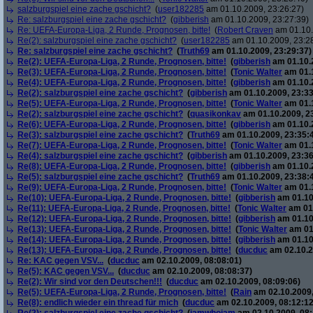
salzburgspiel eine zache gschicht?
(
user182285
am 01.10.2009, 23:26:27)
Re: salzburgspiel eine zache gschicht?
(
gibberish
am 01.10.2009, 23:27:39)
Re: UEFA-Europa-Liga, 2 Runde, Prognosen, bitte!
(
Robert Craven
am 01.10.
Re(2): salzburgspiel eine zache gschicht?
(
user182285
am 01.10.2009, 23:2
Re: salzburgspiel eine zache gschicht?
(
Truth69
am 01.10.2009, 23:29:37)
Re(2): UEFA-Europa-Liga, 2 Runde, Prognosen, bitte!
(
gibberish
am 01.10.2
Re(3): UEFA-Europa-Liga, 2 Runde, Prognosen, bitte!
(
Tonic Walter
am 01.1
Re(4): UEFA-Europa-Liga, 2 Runde, Prognosen, bitte!
(
gibberish
am 01.10.2
Re(2): salzburgspiel eine zache gschicht?
(
gibberish
am 01.10.2009, 23:33
Re(5): UEFA-Europa-Liga, 2 Runde, Prognosen, bitte!
(
Tonic Walter
am 01.1
Re(2): salzburgspiel eine zache gschicht?
(
quasikonkav
am 01.10.2009, 2
Re(6): UEFA-Europa-Liga, 2 Runde, Prognosen, bitte!
(
gibberish
am 01.10.2
Re(3): salzburgspiel eine zache gschicht?
(
Truth69
am 01.10.2009, 23:35:
Re(7): UEFA-Europa-Liga, 2 Runde, Prognosen, bitte!
(
Tonic Walter
am 01.1
Re(4): salzburgspiel eine zache gschicht?
(
gibberish
am 01.10.2009, 23:36
Re(8): UEFA-Europa-Liga, 2 Runde, Prognosen, bitte!
(
gibberish
am 01.10.2
Re(5): salzburgspiel eine zache gschicht?
(
Truth69
am 01.10.2009, 23:38:
Re(9): UEFA-Europa-Liga, 2 Runde, Prognosen, bitte!
(
Tonic Walter
am 01.1
Re(10): UEFA-Europa-Liga, 2 Runde, Prognosen, bitte!
(
gibberish
am 01.10
Re(11): UEFA-Europa-Liga, 2 Runde, Prognosen, bitte!
(
Tonic Walter
am 01.
Re(12): UEFA-Europa-Liga, 2 Runde, Prognosen, bitte!
(
gibberish
am 01.10
Re(13): UEFA-Europa-Liga, 2 Runde, Prognosen, bitte!
(
Tonic Walter
am 01.
Re(14): UEFA-Europa-Liga, 2 Runde, Prognosen, bitte!
(
gibberish
am 01.10
Re(13): UEFA-Europa-Liga, 2 Runde, Prognosen, bitte!
(
ducduc
am 02.10.2
Re: KAC gegen VSV...
(
ducduc
am 02.10.2009, 08:08:01)
Re(5): KAC gegen VSV...
(
ducduc
am 02.10.2009, 08:08:37)
Re(2): Wir sind vor den Deutschen!!!
(
ducduc
am 02.10.2009, 08:09:06)
Re(5): UEFA-Europa-Liga, 2 Runde, Prognosen, bitte!
(
Rain
am 02.10.2009,
Re(8): endlich wieder ein thread für mich
(
ducduc
am 02.10.2009, 08:12:12