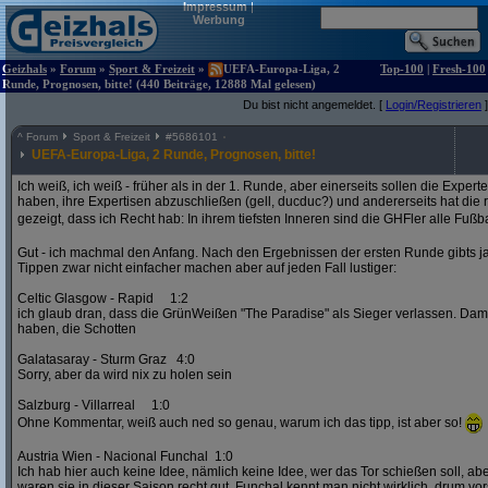
Impressum
|
Werbung
Geizhals
»
Forum
»
Sport & Freizeit
»
UEFA-Europa-Liga, 2
Top-100
|
Fresh-100
Runde, Prognosen, bitte! (440 Beiträge, 12888 Mal gelesen)
Du bist nicht angemeldet. [
Login/Registrieren
]
^
Forum
Sport & Freizeit
#
5686101
UEFA-Europa-Liga, 2 Runde, Prognosen, bitte!
Ich weiß, ich weiß - früher als in der 1. Runde, aber einerseits sollen die Exper
haben, ihre Expertisen abzuschließen (gell, ducduc?) und andererseits hat die
gezeigt, dass ich Recht hab: In ihrem tiefsten Inneren sind die GHFler alle Fußb
Gut - ich machmal den Anfang. Nach den Ergebnissen der ersten Runde gibts ja
Tippen zwar nicht einfacher machen aber auf jeden Fall lustiger:
Celtic Glasgow - Rapid 1:2
ich glaub dran, dass die GrünWeißen "The Paradise" als Sieger verlassen. D
haben, die Schotten
Galatasaray - Sturm Graz 4:0
Sorry, aber da wird nix zu holen sein
Salzburg - Villarreal 1:0
Ohne Kommentar, weiß auch ned so genau, warum ich das tipp, ist aber so!
Austria Wien - Nacional Funchal 1:0
Ich hab hier auch keine Idee, nämlich keine Idee, wer das Tor schießen soll, abe
waren sie in dieser Saison recht gut. Funchal kennt man nicht wirklich, drum vors