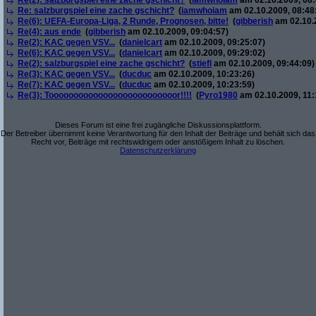
Re(2): salzburgspiel eine zache gschicht?
(
iamwhoiam
am 02.10.2009, 08:
Re: salzburgspiel eine zache gschicht?
(
iamwhoiam
am 02.10.2009, 08:48
Re(6): UEFA-Europa-Liga, 2 Runde, Prognosen, bitte!
(
gibberish
am 02.10.2
Re(4): aus ende
(
gibberish
am 02.10.2009, 09:04:57)
Re(2): KAC gegen VSV...
(
danielcart
am 02.10.2009, 09:25:07)
Re(6): KAC gegen VSV...
(
danielcart
am 02.10.2009, 09:29:02)
Re(2): salzburgspiel eine zache gschicht?
(
stiefl
am 02.10.2009, 09:44:09)
Re(3): KAC gegen VSV...
(
ducduc
am 02.10.2009, 10:23:26)
Re(7): KAC gegen VSV...
(
ducduc
am 02.10.2009, 10:23:59)
Re(3): Toooooooooooooooooooooooooor!!!!
(
Pyro1980
am 02.10.2009, 11:
Dieses Forum ist eine frei zugängliche Diskussionsplattform.
Der Betreiber übernimmt keine Verantwortung für den Inhalt der Beiträge und behält sich das
Recht vor, Beiträge mit rechtswidrigem oder anstößigem Inhalt zu löschen.
Datenschutzerklärung