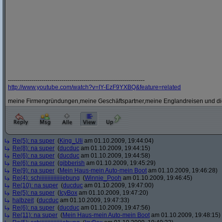
---------------------------------------------------------------------
http:/
/
www.youtube.com/
watch?
v=IY-EzF9YXBQ&
feature=related
meine Firmengründungen,meine Geschäftspartner,meine Englandreisen und die
Re(5): na super
(
King_Uli
am 01.10.2009, 19:44:04)
Re(8): na super
(
ducduc
am 01.10.2009, 19:44:15)
Re(6): na super
(
ducduc
am 01.10.2009, 19:44:58)
Re(6): na super
(
gibberish
am 01.10.2009, 19:45:29)
Re(9): na super
(
Mein Haus-mein Auto-mein Boot
am 01.10.2009, 19:46:28)
Re(4): schiiiiiiiiiiiiiiiebung
(
Winnie_Pooh
am 01.10.2009, 19:46:45)
Re(10): na super
(
ducduc
am 01.10.2009, 19:47:00)
Re(5): na super
(
IcyBox
am 01.10.2009, 19:47:20)
halbzeit
(
ducduc
am 01.10.2009, 19:47:33)
Re(6): na super
(
ducduc
am 01.10.2009, 19:47:56)
Re(11): na super
(
Mein Haus-mein Auto-mein Boot
am 01.10.2009, 19:48:15)