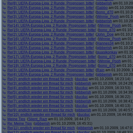
Re(8): UEFA-Europa-Liga, 2 Runde, Prognosen, bitte!
(
gibberish
am 01.10.20
Re(3): UEFA-Europa-Liga, 2 Runde, Prognosen, bitte!
(
Gabbo
am 01.10.2009,
Re(9): UEFA-Europa-Liga, 2 Runde, Prognosen, bitte!
(
bono_d70
am 01.10.20
Re(3): UEFA-Europa-Liga, 2 Runde, Prognosen, bitte!
(
Winnie_Pooh
am 01.10
Re(4): UEFA-Europa-Liga, 2 Runde, Prognosen, bitte!
(
gibberish
am 01.10.20
Re(14): UEFA-Europa-Liga, 2 Runde, Prognosen, bitte!
(
Winnie_Pooh
am 01.
Re(15): UEFA-Europa-Liga, 2 Runde, Prognosen, bitte!
(
bono_d70
am 01.10.
Re(2): UEFA-Europa-Liga, 2 Runde, Prognosen, bitte!
(
John_Doe
am 01.10.2
Re(16): UEFA-Europa-Liga, 2 Runde, Prognosen, bitte!
(
Winnie_Pooh
am 01.
Re(3): UEFA-Europa-Liga, 2 Runde, Prognosen, bitte!
(
Hannes34
am 01.10.2
Re(4): UEFA-Europa-Liga, 2 Runde, Prognosen, bitte!
(
gibberish
am 01.10.20
Re(3): UEFA-Europa-Liga, 2 Runde, Prognosen, bitte!
(
quasikonkav
am 01.10
Re(17): UEFA-Europa-Liga, 2 Runde, Prognosen, bitte!
(
bono_d70
am 01.10.
Re(18): UEFA-Europa-Liga, 2 Runde, Prognosen, bitte!
(
Winnie_Pooh
am 01.
Re(19): UEFA-Europa-Liga, 2 Runde, Prognosen, bitte!
(
bono_d70
am 01.10.
Re(3): UEFA-Europa-Liga, 2 Runde, Prognosen, bitte!
(
Rain
am 01.10.2009, 1
Re(4): UEFA-Europa-Liga, 2 Runde, Prognosen, bitte!
(
gibberish
am 01.10.20
Re(2): endlich wieder ein thread für mich
(
ducduc
am 01.10.2009, 16:23:14)
Re(3): endlich wieder ein thread für mich
(
gibberish
am 01.10.2009, 16:24:29
Re(4): endlich wieder ein thread für mich
(
ducduc
am 01.10.2009, 16:33:53)
Re(5): endlich wieder ein thread für mich
(
gibberish
am 01.10.2009, 16:34:39
Re(6): endlich wieder ein thread für mich
(
ducduc
am 01.10.2009, 16:36:22)
Re(7): endlich wieder ein thread für mich
(
gibberish
am 01.10.2009, 16:38:41
Re(8): endlich wieder ein thread für mich
(
ducduc
am 01.10.2009, 16:40:13)
Re(9): endlich wieder ein thread für mich
(
gibberish
am 01.10.2009, 16:40:57
Re(10): endlich wieder ein thread für mich
(
ducduc
am 01.10.2009, 16:44:08)
Meine Tips
(
Silent_Razr
am 01.10.2009, 16:44:27)
Re: Meine Tips
(
gibberish
am 01.10.2009, 16:45:31)
Re(11): endlich wieder ein thread für mich
(
gibberish
am 01.10.2009, 16:47:0
Re(12): endlich wieder ein thread für mich
(
ducduc
am 01.10.2009, 16:48:31)