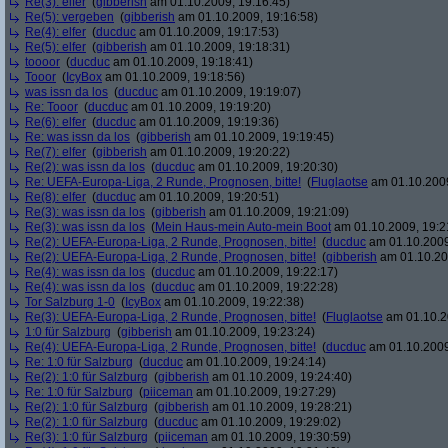
Re(3): elfer
(
gibberish
am 01.10.2009, 19:16:45)
Re(5): vergeben
(
gibberish
am 01.10.2009, 19:16:58)
Re(4): elfer
(
ducduc
am 01.10.2009, 19:17:53)
Re(5): elfer
(
gibberish
am 01.10.2009, 19:18:31)
toooor
(
ducduc
am 01.10.2009, 19:18:41)
Tooor
(
IcyBox
am 01.10.2009, 19:18:56)
was issn da los
(
ducduc
am 01.10.2009, 19:19:07)
Re: Tooor
(
ducduc
am 01.10.2009, 19:19:20)
Re(6): elfer
(
ducduc
am 01.10.2009, 19:19:36)
Re: was issn da los
(
gibberish
am 01.10.2009, 19:19:45)
Re(7): elfer
(
gibberish
am 01.10.2009, 19:20:22)
Re(2): was issn da los
(
ducduc
am 01.10.2009, 19:20:30)
Re: UEFA-Europa-Liga, 2 Runde, Prognosen, bitte!
(
Fluglaotse
am 01.10.2009
Re(8): elfer
(
ducduc
am 01.10.2009, 19:20:51)
Re(3): was issn da los
(
gibberish
am 01.10.2009, 19:21:09)
Re(3): was issn da los
(
Mein Haus-mein Auto-mein Boot
am 01.10.2009, 19:2
Re(2): UEFA-Europa-Liga, 2 Runde, Prognosen, bitte!
(
ducduc
am 01.10.2009
Re(2): UEFA-Europa-Liga, 2 Runde, Prognosen, bitte!
(
gibberish
am 01.10.20
Re(4): was issn da los
(
ducduc
am 01.10.2009, 19:22:17)
Re(4): was issn da los
(
ducduc
am 01.10.2009, 19:22:28)
Tor Salzburg 1-0
(
IcyBox
am 01.10.2009, 19:22:38)
Re(3): UEFA-Europa-Liga, 2 Runde, Prognosen, bitte!
(
Fluglaotse
am 01.10.2
1:0 für Salzburg
(
gibberish
am 01.10.2009, 19:23:24)
Re(4): UEFA-Europa-Liga, 2 Runde, Prognosen, bitte!
(
ducduc
am 01.10.2009
Re: 1:0 für Salzburg
(
ducduc
am 01.10.2009, 19:24:14)
Re(2): 1:0 für Salzburg
(
gibberish
am 01.10.2009, 19:24:40)
Re: 1:0 für Salzburg
(
piiceman
am 01.10.2009, 19:27:29)
Re(2): 1:0 für Salzburg
(
gibberish
am 01.10.2009, 19:28:21)
Re(2): 1:0 für Salzburg
(
ducduc
am 01.10.2009, 19:29:02)
Re(3): 1:0 für Salzburg
(
piiceman
am 01.10.2009, 19:30:59)