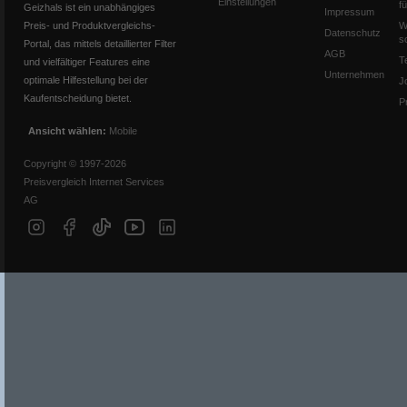
Einstellungen
f
Geizhals ist ein unabhängiges
Impressum
Preis- und Produktvergleichs-
W
Datenschutz
s
Portal, das mittels detaillierter Filter
AGB
T
und vielfältiger Features eine
Unternehmen
optimale Hilfestellung bei der
J
Kaufentscheidung bietet.
P
Ansicht wählen:
Mobile
Copyright © 1997-2026
Preisvergleich Internet Services
AG