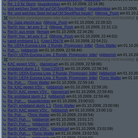
Re: 1:0 für Sturm
(
quasikonkav
am 01.10.2009, 22:16:36)
und welches Spiel lief auf Orf SportPlus heute?
(
quasikonkav
am 01.10.2009,
Re: und welches Spiel lief auf Orf SportPlus heute?
(
Winnie_Pooh
am 01.10.2
Vom Autor zurückgezogen oder Autor hat seine Registrierung nicht bestätigt
(
Re: Gala gleicht aus
(
Winnie_Pooh
am 01.10.2009, 22:28:32)
Re(3): hsv : tel aviv 3 : 2
(
Winnie_Pooh
am 01.10.2009, 22:31:12)
Re(3): aus ende
(
female
am 01.10.2009, 22:34:28)
Re(4): hsv : tel aviv 4 : 2
(
Winnie_Pooh
am 01.10.2009, 22:44:02)
rapid endstand 1:1
(
User135678
am 01.10.2009, 22:54:21)
Re: UEFA-Europa-Liga, 2 Runde, Prognosen, bitte!
(
Tonic Walter
am 01.10.20
Puh.....
(
gibberish
am 01.10.2009, 22:56:44)
Re(2): UEFA-Europa-Liga, 2 Runde, Prognosen, bitte!
(
gibberish
am 01.10.20
Vom Autor zurückgezogen oder Autor hat seine Registrierung nicht bestätigt
(
KAC gegen VSV...
(
danielcart
am 01.10.2009, 22:58:06)
endstand sturm 1:1
(
User135678
am 01.10.2009, 22:58:34)
Re(4): UEFA-Europa-Liga, 2 Runde, Prognosen, bitte!
(
gibberish
am 01.10.20
Re(3): UEFA-Europa-Liga, 2 Runde, Prognosen, bitte!
(
Tonic Walter
am 01.10.
Re: Puh.....
(
Tonic Walter
am 01.10.2009, 22:59:14)
Re: KAC gegen VSV...
(
gibberish
am 01.10.2009, 22:59:16)
Re(2): KAC gegen VSV...
(
danielcart
am 01.10.2009, 22:59:40)
Re: endstand sturm 1:1
(
gibberish
am 01.10.2009, 22:59:46)
Re: Puh.....
(
quasikonkav
am 01.10.2009, 23:00:02)
Re(2): endstand sturm 1:1
(
Tonic Walter
am 01.10.2009, 23:00:06)
Re(3): KAC gegen VSV...
(
gibberish
am 01.10.2009, 23:00:13)
Re: Puh.....
(
Tonic Walter
am 01.10.2009, 23:00:54)
Re(2): Puh.....
(
gibberish
am 01.10.2009, 23:01:17)
Re(2): Puh.....
(
gibberish
am 01.10.2009, 23:01:59)
Re(4): KAC gegen VSV...
(
danielcart
am 01.10.2009, 23:02:09)
Re(3): Puh.....
(
Tonic Walter
am 01.10.2009, 23:02:53)