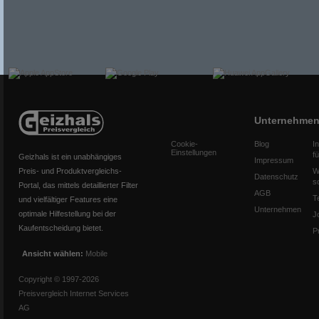
Unternehme
Cookie-
Blog
I
Einstellungen
f
Geizhals ist ein unabhängiges
Impressum
Preis- und Produktvergleichs-
W
Datenschutz
s
Portal, das mittels detaillierter Filter
AGB
T
und vielfältiger Features eine
Unternehmen
optimale Hilfestellung bei der
J
Kaufentscheidung bietet.
P
Ansicht wählen:
Mobile
Copyright © 1997-2026
Preisvergleich Internet Services
AG