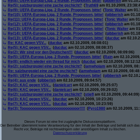
Re(8): UEFA-Europa-Liga, 2 Runde, Prognosen, bitte!
(
gibberish
am 01.10.2
Re(5): salzburgspiel eine zache gschicht?
(
Truth69
am 01.10.2009, 23:38:
Re(9): UEFA-Europa-Liga, 2 Runde, Prognosen, bitte!
(
Tonic Walter
am 01.1
Re(10): UEFA-Europa-Liga, 2 Runde, Prognosen, bitte!
(
gibberish
am 01.10
Re(11): UEFA-Europa-Liga, 2 Runde, Prognosen, bitte!
(
Tonic Walter
am 01.
Re(12): UEFA-Europa-Liga, 2 Runde, Prognosen, bitte!
(
gibberish
am 01.10
Re(13): UEFA-Europa-Liga, 2 Runde, Prognosen, bitte!
(
Tonic Walter
am 01.
Re(14): UEFA-Europa-Liga, 2 Runde, Prognosen, bitte!
(
gibberish
am 01.10
Re(13): UEFA-Europa-Liga, 2 Runde, Prognosen, bitte!
(
ducduc
am 02.10.2
Re: KAC gegen VSV...
(
ducduc
am 02.10.2009, 08:08:01)
Re(5): KAC gegen VSV...
(
ducduc
am 02.10.2009, 08:08:37)
Re(2): Wir sind vor den Deutschen!!!
(
ducduc
am 02.10.2009, 08:09:06)
Re(5): UEFA-Europa-Liga, 2 Runde, Prognosen, bitte!
(
Rain
am 02.10.2009,
Re(8): endlich wieder ein thread für mich
(
ducduc
am 02.10.2009, 08:12:12
Re(2): salzburgspiel eine zache gschicht?
(
iamwhoiam
am 02.10.2009, 08:
Re: salzburgspiel eine zache gschicht?
(
iamwhoiam
am 02.10.2009, 08:48
Re(6): UEFA-Europa-Liga, 2 Runde, Prognosen, bitte!
(
gibberish
am 02.10.2
Re(4): aus ende
(
gibberish
am 02.10.2009, 09:04:57)
Re(2): KAC gegen VSV...
(
danielcart
am 02.10.2009, 09:25:07)
Re(6): KAC gegen VSV...
(
danielcart
am 02.10.2009, 09:29:02)
Re(2): salzburgspiel eine zache gschicht?
(
stiefl
am 02.10.2009, 09:44:09)
Re(3): KAC gegen VSV...
(
ducduc
am 02.10.2009, 10:23:26)
Re(7): KAC gegen VSV...
(
ducduc
am 02.10.2009, 10:23:59)
Re(3): Toooooooooooooooooooooooooor!!!!
(
Pyro1980
am 02.10.2009, 11:
Dieses Forum ist eine frei zugängliche Diskussionsplattform.
Der Betreiber übernimmt keine Verantwortung für den Inhalt der Beiträge und behält sich das
Recht vor, Beiträge mit rechtswidrigem oder anstößigem Inhalt zu löschen.
Datenschutzerklärung