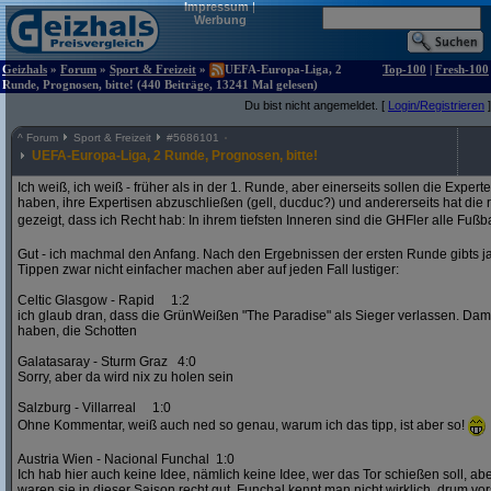
Impressum
|
Werbung
Geizhals
»
Forum
»
Sport & Freizeit
»
UEFA-Europa-Liga, 2
Top-100
|
Fresh-100
Runde, Prognosen, bitte! (440 Beiträge, 13241 Mal gelesen)
Du bist nicht angemeldet. [
Login/Registrieren
]
^
Forum
Sport & Freizeit
#
5686101
UEFA-Europa-Liga, 2 Runde, Prognosen, bitte!
Ich weiß, ich weiß - früher als in der 1. Runde, aber einerseits sollen die Exper
haben, ihre Expertisen abzuschließen (gell, ducduc?) und andererseits hat die
gezeigt, dass ich Recht hab: In ihrem tiefsten Inneren sind die GHFler alle Fußb
Gut - ich machmal den Anfang. Nach den Ergebnissen der ersten Runde gibts ja
Tippen zwar nicht einfacher machen aber auf jeden Fall lustiger:
Celtic Glasgow - Rapid 1:2
ich glaub dran, dass die GrünWeißen "The Paradise" als Sieger verlassen. D
haben, die Schotten
Galatasaray - Sturm Graz 4:0
Sorry, aber da wird nix zu holen sein
Salzburg - Villarreal 1:0
Ohne Kommentar, weiß auch ned so genau, warum ich das tipp, ist aber so!
Austria Wien - Nacional Funchal 1:0
Ich hab hier auch keine Idee, nämlich keine Idee, wer das Tor schießen soll, abe
waren sie in dieser Saison recht gut. Funchal kennt man nicht wirklich, drum vors