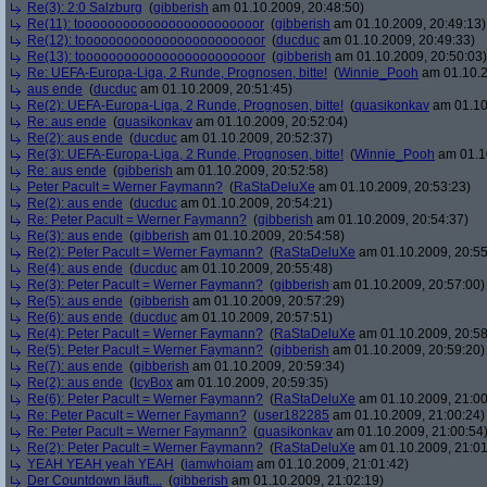
Re(3): 2:0 Salzburg
(
gibberish
am 01.10.2009, 20:48:50)
Re(11): toooooooooooooooooooooooor
(
gibberish
am 01.10.2009, 20:49:13)
Re(12): toooooooooooooooooooooooor
(
ducduc
am 01.10.2009, 20:49:33)
Re(13): toooooooooooooooooooooooor
(
gibberish
am 01.10.2009, 20:50:03)
Re: UEFA-Europa-Liga, 2 Runde, Prognosen, bitte!
(
Winnie_Pooh
am 01.10.2
aus ende
(
ducduc
am 01.10.2009, 20:51:45)
Re(2): UEFA-Europa-Liga, 2 Runde, Prognosen, bitte!
(
quasikonkav
am 01.10
Re: aus ende
(
quasikonkav
am 01.10.2009, 20:52:04)
Re(2): aus ende
(
ducduc
am 01.10.2009, 20:52:37)
Re(3): UEFA-Europa-Liga, 2 Runde, Prognosen, bitte!
(
Winnie_Pooh
am 01.10
Re: aus ende
(
gibberish
am 01.10.2009, 20:52:58)
Peter Pacult = Werner Faymann?
(
RaStaDeluXe
am 01.10.2009, 20:53:23)
Re(2): aus ende
(
ducduc
am 01.10.2009, 20:54:21)
Re: Peter Pacult = Werner Faymann?
(
gibberish
am 01.10.2009, 20:54:37)
Re(3): aus ende
(
gibberish
am 01.10.2009, 20:54:58)
Re(2): Peter Pacult = Werner Faymann?
(
RaStaDeluXe
am 01.10.2009, 20:55
Re(4): aus ende
(
ducduc
am 01.10.2009, 20:55:48)
Re(3): Peter Pacult = Werner Faymann?
(
gibberish
am 01.10.2009, 20:57:00)
Re(5): aus ende
(
gibberish
am 01.10.2009, 20:57:29)
Re(6): aus ende
(
ducduc
am 01.10.2009, 20:57:51)
Re(4): Peter Pacult = Werner Faymann?
(
RaStaDeluXe
am 01.10.2009, 20:58
Re(5): Peter Pacult = Werner Faymann?
(
gibberish
am 01.10.2009, 20:59:20)
Re(7): aus ende
(
gibberish
am 01.10.2009, 20:59:34)
Re(2): aus ende
(
IcyBox
am 01.10.2009, 20:59:35)
Re(6): Peter Pacult = Werner Faymann?
(
RaStaDeluXe
am 01.10.2009, 21:00
Re: Peter Pacult = Werner Faymann?
(
user182285
am 01.10.2009, 21:00:24)
Re: Peter Pacult = Werner Faymann?
(
quasikonkav
am 01.10.2009, 21:00:54
Re(2): Peter Pacult = Werner Faymann?
(
RaStaDeluXe
am 01.10.2009, 21:01
YEAH YEAH yeah YEAH
(
iamwhoiam
am 01.10.2009, 21:01:42)
Der Countdown läuft....
(
gibberish
am 01.10.2009, 21:02:19)