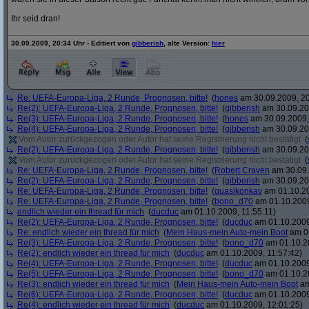
Ihr seid dran!
30.09.2009, 20:34 Uhr - Editiert von
gibberish
, alte Version:
hier
Re: UEFA-Europa-Liga, 2 Runde, Prognosen, bitte!
(
hones
am 30.09.2009, 20
Re(2): UEFA-Europa-Liga, 2 Runde, Prognosen, bitte!
(
gibberish
am 30.09.20
Re(3): UEFA-Europa-Liga, 2 Runde, Prognosen, bitte!
(
hones
am 30.09.2009,
Re(4): UEFA-Europa-Liga, 2 Runde, Prognosen, bitte!
(
gibberish
am 30.09.20
Vom Autor zurückgezogen oder Autor hat seine Registrierung nicht bestätigt
(
Re(2): UEFA-Europa-Liga, 2 Runde, Prognosen, bitte!
(
gibberish
am 30.09.20
Vom Autor zurückgezogen oder Autor hat seine Registrierung nicht bestätigt
(
Re: UEFA-Europa-Liga, 2 Runde, Prognosen, bitte!
(
Robert Craven
am 30.09.
Re(2): UEFA-Europa-Liga, 2 Runde, Prognosen, bitte!
(
gibberish
am 30.09.20
Re: UEFA-Europa-Liga, 2 Runde, Prognosen, bitte!
(
quasikonkav
am 01.10.20
Re: UEFA-Europa-Liga, 2 Runde, Prognosen, bitte!
(
bono_d70
am 01.10.2009
endlich wieder ein thread für mich
(
ducduc
am 01.10.2009, 11:55:11)
Re(2): UEFA-Europa-Liga, 2 Runde, Prognosen, bitte!
(
ducduc
am 01.10.2009
Re: endlich wieder ein thread für mich
(
Mein Haus-mein Auto-mein Boot
am 01
Re(3): UEFA-Europa-Liga, 2 Runde, Prognosen, bitte!
(
bono_d70
am 01.10.20
Re(2): endlich wieder ein thread für mich
(
ducduc
am 01.10.2009, 11:57:42)
Re(4): UEFA-Europa-Liga, 2 Runde, Prognosen, bitte!
(
ducduc
am 01.10.2009
Re(5): UEFA-Europa-Liga, 2 Runde, Prognosen, bitte!
(
bono_d70
am 01.10.20
Re(3): endlich wieder ein thread für mich
(
Mein Haus-mein Auto-mein Boot
am
Re(6): UEFA-Europa-Liga, 2 Runde, Prognosen, bitte!
(
ducduc
am 01.10.2009
Re(4): endlich wieder ein thread für mich
(
ducduc
am 01.10.2009, 12:01:25)