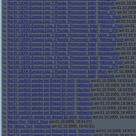
Re(8): UEFA-Europa-Liga, 2 Runde, Prognosen, bitte!
(
gibberish
am 01.10.20
Re(3): UEFA-Europa-Liga, 2 Runde, Prognosen, bitte!
(
Gabbo
am 01.10.2009,
Re(9): UEFA-Europa-Liga, 2 Runde, Prognosen, bitte!
(
bono_d70
am 01.10.20
Re(3): UEFA-Europa-Liga, 2 Runde, Prognosen, bitte!
(
Winnie_Pooh
am 01.10
Re(4): UEFA-Europa-Liga, 2 Runde, Prognosen, bitte!
(
gibberish
am 01.10.20
Re(14): UEFA-Europa-Liga, 2 Runde, Prognosen, bitte!
(
Winnie_Pooh
am 01.
Re(15): UEFA-Europa-Liga, 2 Runde, Prognosen, bitte!
(
bono_d70
am 01.10.
Re(2): UEFA-Europa-Liga, 2 Runde, Prognosen, bitte!
(
John_Doe
am 01.10.2
Re(16): UEFA-Europa-Liga, 2 Runde, Prognosen, bitte!
(
Winnie_Pooh
am 01.
Re(3): UEFA-Europa-Liga, 2 Runde, Prognosen, bitte!
(
Hannes34
am 01.10.2
Re(4): UEFA-Europa-Liga, 2 Runde, Prognosen, bitte!
(
gibberish
am 01.10.20
Re(3): UEFA-Europa-Liga, 2 Runde, Prognosen, bitte!
(
quasikonkav
am 01.10
Re(17): UEFA-Europa-Liga, 2 Runde, Prognosen, bitte!
(
bono_d70
am 01.10.
Re(18): UEFA-Europa-Liga, 2 Runde, Prognosen, bitte!
(
Winnie_Pooh
am 01.
Re(19): UEFA-Europa-Liga, 2 Runde, Prognosen, bitte!
(
bono_d70
am 01.10.
Re(3): UEFA-Europa-Liga, 2 Runde, Prognosen, bitte!
(
Rain
am 01.10.2009, 1
Re(4): UEFA-Europa-Liga, 2 Runde, Prognosen, bitte!
(
gibberish
am 01.10.20
Re(2): endlich wieder ein thread für mich
(
ducduc
am 01.10.2009, 16:23:14)
Re(3): endlich wieder ein thread für mich
(
gibberish
am 01.10.2009, 16:24:29
Re(4): endlich wieder ein thread für mich
(
ducduc
am 01.10.2009, 16:33:53)
Re(5): endlich wieder ein thread für mich
(
gibberish
am 01.10.2009, 16:34:39
Re(6): endlich wieder ein thread für mich
(
ducduc
am 01.10.2009, 16:36:22)
Re(7): endlich wieder ein thread für mich
(
gibberish
am 01.10.2009, 16:38:41
Re(8): endlich wieder ein thread für mich
(
ducduc
am 01.10.2009, 16:40:13)
Re(9): endlich wieder ein thread für mich
(
gibberish
am 01.10.2009, 16:40:57
Re(10): endlich wieder ein thread für mich
(
ducduc
am 01.10.2009, 16:44:08)
Meine Tips
(
Silent_Razr
am 01.10.2009, 16:44:27)
Re: Meine Tips
(
gibberish
am 01.10.2009, 16:45:31)
Re(11): endlich wieder ein thread für mich
(
gibberish
am 01.10.2009, 16:47:0
Re(12): endlich wieder ein thread für mich
(
ducduc
am 01.10.2009, 16:48:31)