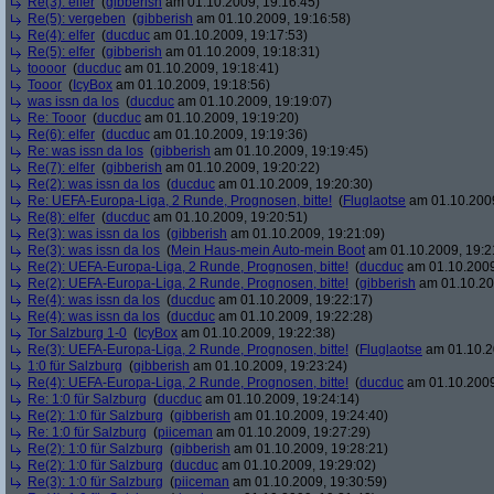
Re(3): elfer
(
gibberish
am 01.10.2009, 19:16:45)
Re(5): vergeben
(
gibberish
am 01.10.2009, 19:16:58)
Re(4): elfer
(
ducduc
am 01.10.2009, 19:17:53)
Re(5): elfer
(
gibberish
am 01.10.2009, 19:18:31)
toooor
(
ducduc
am 01.10.2009, 19:18:41)
Tooor
(
IcyBox
am 01.10.2009, 19:18:56)
was issn da los
(
ducduc
am 01.10.2009, 19:19:07)
Re: Tooor
(
ducduc
am 01.10.2009, 19:19:20)
Re(6): elfer
(
ducduc
am 01.10.2009, 19:19:36)
Re: was issn da los
(
gibberish
am 01.10.2009, 19:19:45)
Re(7): elfer
(
gibberish
am 01.10.2009, 19:20:22)
Re(2): was issn da los
(
ducduc
am 01.10.2009, 19:20:30)
Re: UEFA-Europa-Liga, 2 Runde, Prognosen, bitte!
(
Fluglaotse
am 01.10.2009
Re(8): elfer
(
ducduc
am 01.10.2009, 19:20:51)
Re(3): was issn da los
(
gibberish
am 01.10.2009, 19:21:09)
Re(3): was issn da los
(
Mein Haus-mein Auto-mein Boot
am 01.10.2009, 19:2
Re(2): UEFA-Europa-Liga, 2 Runde, Prognosen, bitte!
(
ducduc
am 01.10.2009
Re(2): UEFA-Europa-Liga, 2 Runde, Prognosen, bitte!
(
gibberish
am 01.10.20
Re(4): was issn da los
(
ducduc
am 01.10.2009, 19:22:17)
Re(4): was issn da los
(
ducduc
am 01.10.2009, 19:22:28)
Tor Salzburg 1-0
(
IcyBox
am 01.10.2009, 19:22:38)
Re(3): UEFA-Europa-Liga, 2 Runde, Prognosen, bitte!
(
Fluglaotse
am 01.10.2
1:0 für Salzburg
(
gibberish
am 01.10.2009, 19:23:24)
Re(4): UEFA-Europa-Liga, 2 Runde, Prognosen, bitte!
(
ducduc
am 01.10.2009
Re: 1:0 für Salzburg
(
ducduc
am 01.10.2009, 19:24:14)
Re(2): 1:0 für Salzburg
(
gibberish
am 01.10.2009, 19:24:40)
Re: 1:0 für Salzburg
(
piiceman
am 01.10.2009, 19:27:29)
Re(2): 1:0 für Salzburg
(
gibberish
am 01.10.2009, 19:28:21)
Re(2): 1:0 für Salzburg
(
ducduc
am 01.10.2009, 19:29:02)
Re(3): 1:0 für Salzburg
(
piiceman
am 01.10.2009, 19:30:59)