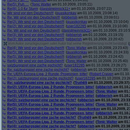
Re(4): Puh.....
(
gibberish
am 01.10.2009, 23:04:03)
Re(5): Puh.....
(
Tonic Walter
am 01.10.2009, 23:05:11)
Re(8): 1:0 für Sturm
(
dasistmeinnick11+
am 01.10.2009, 23:07:22)
Wir sind vor den Deutschen!!!
(
quasikonkav
am 01.10.2009, 23:08:14)
Re: Wir sind vor den Deutschen!!!
(
gibberish
am 01.10.2009, 23:09:01)
Re(2): Wir sind vor den Deutschen!!!
(
quasikonkav
am 01.10.2009, 23:10:04)
Re(2): Wir sind vor den Deutschen!!!
(
user182285
am 01.10.2009, 23:10:06)
Re: Wir sind vor den Deutschen!!!
(
dasistmeinnick11+
am 01.10.2009, 23:10:
Re(3): Wir sind vor den Deutschen!!!
(
gibberish
am 01.10.2009, 23:19:15)
Re(3): Wir sind vor den Deutschen!!!
(
gibberish
am 01.10.2009, 23:20:42)
Vom Autor zurückgezogen oder Autor hat seine Registrierung nicht bestätigt
(
Re(4): Wir sind vor den Deutschen!!!
(
Tonic Walter
am 01.10.2009, 23:23:43)
Re(5): Wir sind vor den Deutschen!!!
(
quasikonkav
am 01.10.2009, 23:24:33)
Re(5): Wir sind vor den Deutschen!!!
(
gibberish
am 01.10.2009, 23:24:42)
Re(6): Wir sind vor den Deutschen!!!
(
Tonic Walter
am 01.10.2009, 23:25:40)
salzburgspiel eine zache gschicht?
(
user182285
am 01.10.2009, 23:26:27)
Re: salzburgspiel eine zache gschicht?
(
gibberish
am 01.10.2009, 23:27:39)
Re: UEFA-Europa-Liga, 2 Runde, Prognosen, bitte!
(
Robert Craven
am 01.10.
Re(2): salzburgspiel eine zache gschicht?
(
user182285
am 01.10.2009, 23:2
Re: salzburgspiel eine zache gschicht?
(
Truth69
am 01.10.2009, 23:29:37)
Re(2): UEFA-Europa-Liga, 2 Runde, Prognosen, bitte!
(
gibberish
am 01.10.2
Re(3): UEFA-Europa-Liga, 2 Runde, Prognosen, bitte!
(
Tonic Walter
am 01.1
Re(4): UEFA-Europa-Liga, 2 Runde, Prognosen, bitte!
(
gibberish
am 01.10.2
Re(2): salzburgspiel eine zache gschicht?
(
gibberish
am 01.10.2009, 23:33
Re(5): UEFA-Europa-Liga, 2 Runde, Prognosen, bitte!
(
Tonic Walter
am 01.1
Re(2): salzburgspiel eine zache gschicht?
(
quasikonkav
am 01.10.2009, 2
Re(6): UEFA-Europa-Liga, 2 Runde, Prognosen, bitte!
(
gibberish
am 01.10.2
Re(3): salzburgspiel eine zache gschicht?
(
Truth69
am 01.10.2009, 23:35:
Re(7): UEFA-Europa-Liga, 2 Runde, Prognosen, bitte!
(
Tonic Walter
am 01.1
Re(4): salzburgspiel eine zache gschicht?
(
gibberish
am 01.10.2009, 23:36